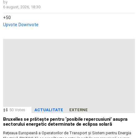
by
6 august, 2026, 18:30
50
Upvote
Downvote
50
Votes
ACTUALITATE
EXTERNE
Bruxelles se prătește pentru ‘posibile repercusiuni’ asupra
sectorului energetic determinate de eclipsa solară
Rețeaua Europeană a Operatorilor de Transport și Sistem pentru Energia