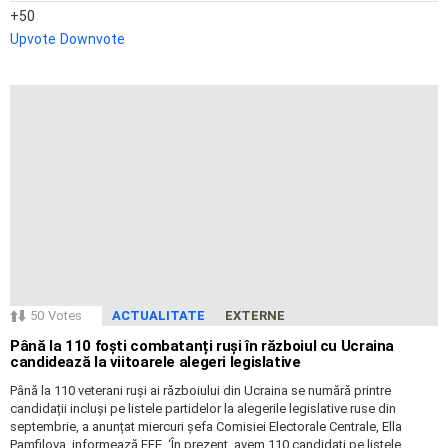
50
Upvote
Downvote
50
Votes
ACTUALITATE
EXTERNE
Până la 110 foști combatanți ruși în războiul cu Ucraina
candidează la viitoarele alegeri legislative
Până la 110 veterani ruși ai războiului din Ucraina se numără printre
candidații incluși pe listele partidelor la alegerile legislative ruse din
septembrie, a anunțat miercuri șefa Comisiei Electorale Centrale, Ella
Pamfilova, informează EFE. ‘În prezent, avem 110 candidați pe listele