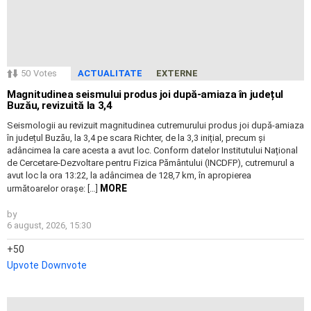
50
Votes
ACTUALITATE
EXTERNE
Magnitudinea seismului produs joi după-amiaza în județul
Buzău, revizuită la 3,4
Seismologii au revizuit magnitudinea cutremurului produs joi după-amiaza
în județul Buzău, la 3,4 pe scara Richter, de la 3,3 inițial, precum și
adâncimea la care acesta a avut loc. Conform datelor Institutului Național
de Cercetare-Dezvoltare pentru Fizica Pământului (INCDFP), cutremurul a
avut loc la ora 13:22, la adâncimea de 128,7 km, în apropierea
MORE
următoarelor orașe: […]
by
6 august, 2026, 15:30
50
Upvote
Downvote