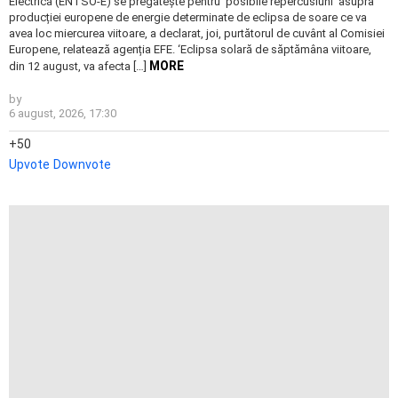
Electrică (ENTSO-E) se pregătește pentru ‘posibile repercusiuni’ asupra
producției europene de energie determinate de eclipsa de soare ce va
avea loc miercurea viitoare, a declarat, joi, purtătorul de cuvânt al Comisiei
Europene, relatează agenția EFE. ‘Eclipsa solară de săptămâna viitoare,
MORE
din 12 august, va afecta […]
by
6 august, 2026, 17:30
50
Upvote
Downvote