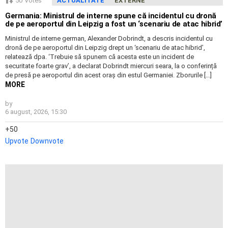
50
Votes
ACTUALITATE
EXTERNE
Germania: Ministrul de interne spune că incidentul cu dronă
de pe aeroportul din Leipzig a fost un ‘scenariu de atac hibrid’
Ministrul de interne german, Alexander Dobrindt, a descris incidentul cu
dronă de pe aeroportul din Leipzig drept un ‘scenariu de atac hibrid’,
relatează dpa. ‘Trebuie să spunem că acesta este un incident de
securitate foarte grav’, a declarat Dobrindt miercuri seara, la o conferință
de presă pe aeroportul din acest oraș din estul Germaniei. Zborurile […]
MORE
by
6 august, 2026, 15:30
50
Upvote
Downvote