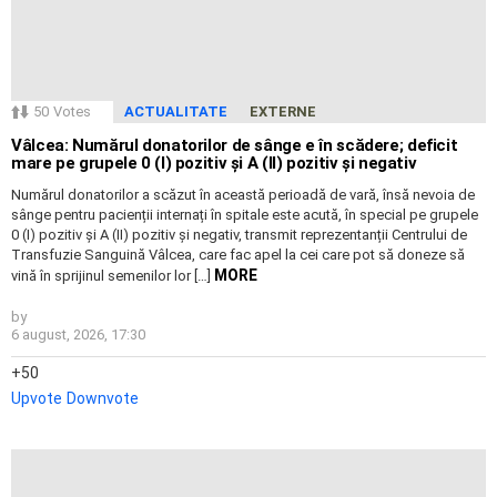
50
Votes
ACTUALITATE
EXTERNE
Vâlcea: Numărul donatorilor de sânge e în scădere; deficit
mare pe grupele 0 (I) pozitiv și A (II) pozitiv și negativ
Numărul donatorilor a scăzut în această perioadă de vară, însă nevoia de
sânge pentru pacienții internați în spitale este acută, în special pe grupele
0 (I) pozitiv și A (II) pozitiv și negativ, transmit reprezentanții Centrului de
Transfuzie Sanguină Vâlcea, care fac apel la cei care pot să doneze să
MORE
vină în sprijinul semenilor lor […]
by
6 august, 2026, 17:30
50
Upvote
Downvote