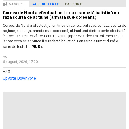
50
Votes
ACTUALITATE
EXTERNE
Coreea de Nord a efectuat un tir cu o rachetă balistică cu
rază scurtă de acțiune (armata sud-coreeană)
Coreea de Nord a efectuat joi un tir cu o rachetă balistică cu rază scurtă de
acțiune, a anunțat armata sud-coreeană, ultimul test dintr-o serie efectuată
în acest an, relatează Reuters. Guvernul japonez a declarat că Phenianul a
lansat ceea ce ar putea fi o rachetă balistică. Lansarea a urmat după o
MORE
serie de teste […]
by
6 august, 2026, 17:30
50
Upvote
Downvote