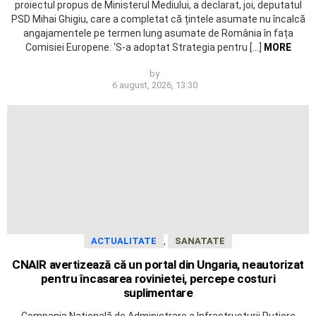
proiectul propus de Ministerul Mediului, a declarat, joi, deputatul
PSD Mihai Ghigiu, care a completat că țintele asumate nu încalcă
angajamentele pe termen lung asumate de România în fața
Comisiei Europene. ‘S-a adoptat Strategia pentru […]
MORE
by
6 august, 2026, 13:30
,
ACTUALITATE
SANATATE
CNAIR avertizează că un portal din Ungaria, neautorizat
pentru încasarea rovinietei, percepe costuri
suplimentare
Compania Națională de Administrare a Infrastructurii Rutiere