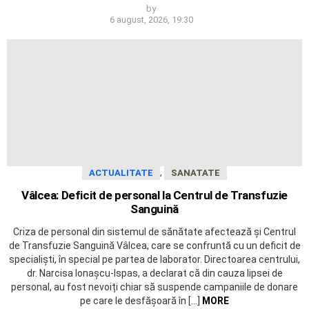
by
6 august, 2026, 19:30
,
ACTUALITATE
SANATATE
Vâlcea: Deficit de personal la Centrul de Transfuzie
Sanguină
Criza de personal din sistemul de sănătate afectează și Centrul
de Transfuzie Sanguină Vâlcea, care se confruntă cu un deficit de
specialiști, în special pe partea de laborator. Directoarea centrului,
dr. Narcisa Ionașcu-Ispas, a declarat că din cauza lipsei de
personal, au fost nevoiți chiar să suspende campaniile de donare
pe care le desfășoară în […]
MORE