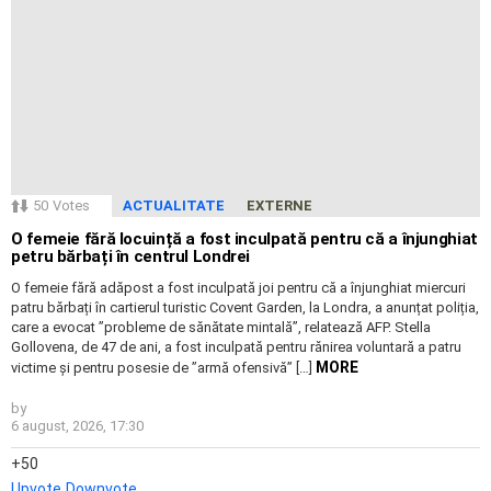
50
Votes
ACTUALITATE
EXTERNE
O femeie fără locuință a fost inculpată pentru că a înjunghiat
petru bărbați în centrul Londrei
O femeie fără adăpost a fost inculpată joi pentru că a înjunghiat miercuri
patru bărbați în cartierul turistic Covent Garden, la Londra, a anunțat poliția,
care a evocat ”probleme de sănătate mintală”, relatează AFP. Stella
Gollovena, de 47 de ani, a fost inculpată pentru rănirea voluntară a patru
MORE
victime și pentru posesie de ”armă ofensivă” […]
by
6 august, 2026, 17:30
50
Upvote
Downvote