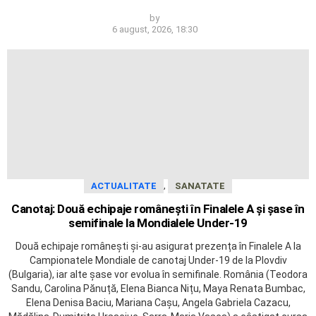
by
6 august, 2026, 18:30
,
ACTUALITATE
SANATATE
Canotaj: Două echipaje românești în Finalele A și șase în
semifinale la Mondialele Under-19
Două echipaje românești și-au asigurat prezența în Finalele A la
Campionatele Mondiale de canotaj Under-19 de la Plovdiv
(Bulgaria), iar alte șase vor evolua în semifinale. România (Teodora
Sandu, Carolina Pănuță, Elena Bianca Nițu, Maya Renata Bumbac,
Elena Denisa Baciu, Mariana Cașu, Angela Gabriela Cazacu,