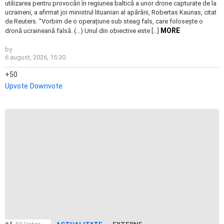
utilizarea pentru provocări în regiunea baltică a unor drone capturate de la
ucraineni, a afirmat joi ministrul lituanian al apărării, Robertas Kaunas, citat
de Reuters. ”Vorbim de o operațiune sub steag fals, care folosește o
MORE
dronă ucraineană falsă. (…) Unul din obiective este […]
by
6 august, 2026, 15:30
50
Upvote
Downvote