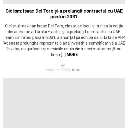
Ciclism: Isaac Del Toro și-a prelungit contractul cu UAE
până în 2031
Ciclistul mexican Isaac Del Toro, clasat pe locul al treilea la ediția
din acest an a Turului Franței, și-a prelungit contractul cu UAE
Team Emirates până în 2031, a anunțat joi echipa sa, citată de AFP.
‘Această prelungire reprezintă o altă investiție semnificativă a UAE
în viitor, asigurându-și serviciile unuia dintre cei mai promițători
tineri […]
MORE
by
6 august, 2026, 18:30