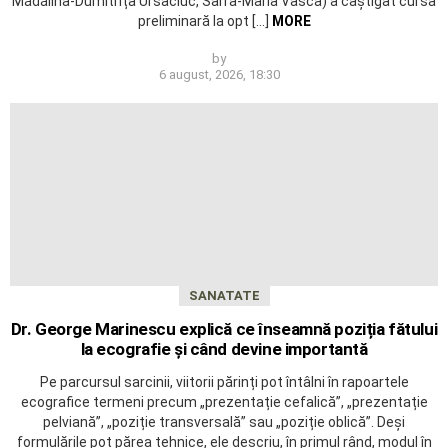
Mădălina-Dumitrița Ursaciuc, Sarra-Maria Vasca) a câștigat cursa
preliminară la opt […]
MORE
by
6 august, 2026, 18:30
SANATATE
Dr. George Marinescu explică ce înseamnă poziția fătului
la ecografie și când devine importantă
Pe parcursul sarcinii, viitorii părinți pot întâlni în rapoartele
ecografice termeni precum „prezentație cefalică”, „prezentație
pelviană”, „poziție transversală” sau „poziție oblică”. Deși
formulările pot părea tehnice, ele descriu, în primul rând, modul în