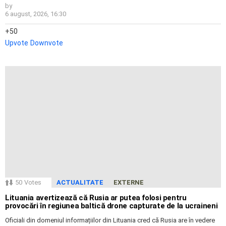
by
6 august, 2026, 16:30
50
Upvote
Downvote
50
Votes
ACTUALITATE
EXTERNE
Lituania avertizează că Rusia ar putea folosi pentru
provocări în regiunea baltică drone capturate de la ucraineni
Oficiali din domeniul informațiilor din Lituania cred că Rusia are în vedere