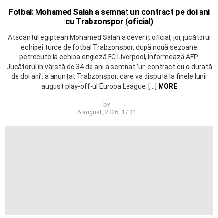
Fotbal: Mohamed Salah a semnat un contract pe doi ani
cu Trabzonspor (oficial)
Atacantul egiptean Mohamed Salah a devenit oficial, joi, jucătorul
echipei turce de fotbal Trabzonspor, după nouă sezoane
petrecute la echipa engleză FC Liverpool, informează AFP.
Jucătorul în vârstă de 34 de ani a semnat ‘un contract cu o durată
de doi ani’, a anunțat Trabzonspor, care va disputa la finele lunii
august play-off-ul Europa League. […]
MORE
by
6 august, 2026, 17:31