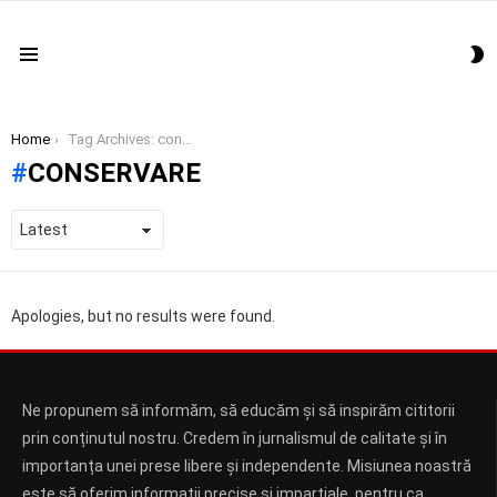
S
Menu
S
You are here:
Home
Tag Archives: conservare
CONSERVARE
Apologies, but no results were found.
Ne propunem să informăm, să educăm și să inspirăm cititorii
prin conținutul nostru. Credem în jurnalismul de calitate și în
importanța unei prese libere și independente. Misiunea noastră
este să oferim informații precise și imparțiale, pentru ca