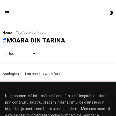
S
Menu
S
You are here:
Home
Tag Archives: Moara din tarina
MOARA DIN TARINA
Apologies, but no results were found.
Ne propunem să informăm, să educăm și să inspirăm cititorii
prin conținutul nostru. Credem în jurnalismul de calitate și în
importanța unei prese libere și independente. Misiunea noastră
este să oferim informații precise și imparțiale, pentru ca