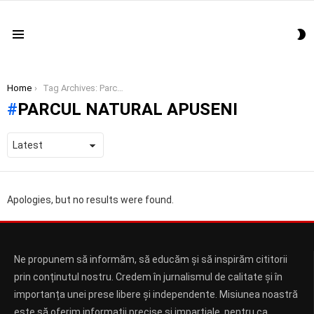
S
Menu
S
You are here:
Home
Tag Archives: Parcul Natural apuseni
PARCUL NATURAL APUSENI
Apologies, but no results were found.
Ne propunem să informăm, să educăm și să inspirăm cititorii
prin conținutul nostru. Credem în jurnalismul de calitate și în
importanța unei prese libere și independente. Misiunea noastră
este să oferim informații precise și imparțiale, pentru ca