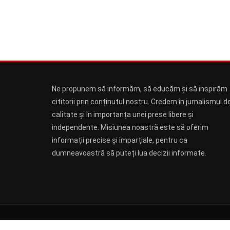
Ne propunem să informăm, să educăm și să inspirăm
cititorii prin conținutul nostru. Credem în jurnalismul d
calitate și în importanța unei prese libere și
independente. Misiunea noastră este să oferim
informații precise și imparțiale, pentru ca
dumneavoastră să puteți lua decizii informate.
Log In