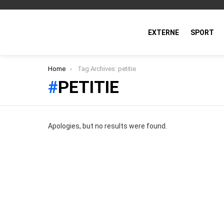
EXTERNE
SPORT
You are here:
Home
Tag Archives: petitie
PETITIE
Apologies, but no results were found.