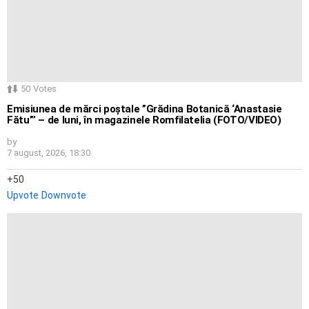
50
Votes
Emisiunea de mărci poștale ”Grădina Botanică ‘Anastasie
Fătu”’ – de luni, în magazinele Romfilatelia (FOTO/VIDEO)
by
7 august, 2026, 18:30
50
Upvote
Downvote