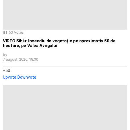
50
Votes
VIDEO Sibiu: Incendiu de vegetație pe aproximativ 50 de
hectare, pe Valea Avrigului
by
7 august, 2026, 18:30
50
Upvote
Downvote