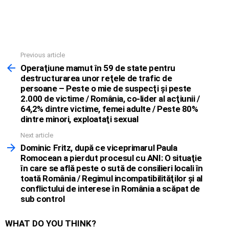
Previous article
See
more
Operaţiune mamut în 59 de state pentru
destructurarea unor reţele de trafic de
persoane – Peste o mie de suspecţi şi peste
2.000 de victime / România, co-lider al acţiunii /
64,2% dintre victime, femei adulte / Peste 80%
dintre minori, exploataţi sexual
Next article
Dominic Fritz, după ce viceprimarul Paula
Romocean a pierdut procesul cu ANI: O situaţie
în care se află peste o sută de consilieri locali în
toată România / Regimul incompatibilităţilor şi al
conflictului de interese în România a scăpat de
sub control
WHAT DO YOU THINK?