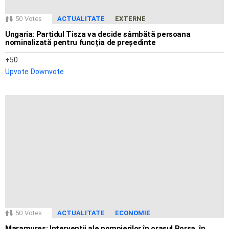
50
Votes
ACTUALITATE
EXTERNE
Ungaria: Partidul Tisza va decide sâmbătă persoana
nominalizată pentru funcția de președinte
50
Upvote
Downvote
50
Votes
ACTUALITATE
ECONOMIE
Maramureș: Intervenții ale pompierilor în orașul Borșa, în