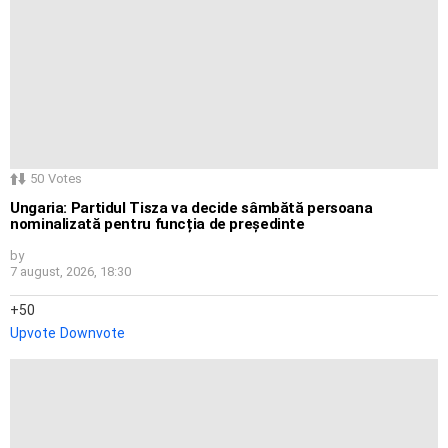
50
Votes
Ungaria: Partidul Tisza va decide sâmbătă persoana
nominalizată pentru funcția de președinte
by
7 august, 2026, 18:30
50
Upvote
Downvote