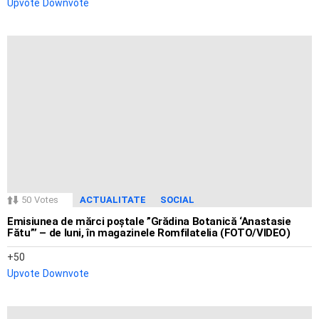
Upvote
Downvote
50
Votes
ACTUALITATE
SOCIAL
Emisiunea de mărci poștale ”Grădina Botanică ‘Anastasie
Fătu”’ – de luni, în magazinele Romfilatelia (FOTO/VIDEO)
50
Upvote
Downvote