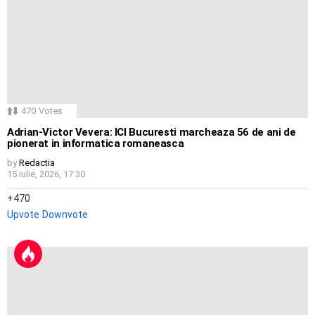
470
Votes
Adrian-Victor Vevera: ICI Bucuresti marcheaza 56 de ani de
pionerat in informatica romaneasca
by
Redactia
15 iulie, 2026, 17:30
470
Upvote
Downvote