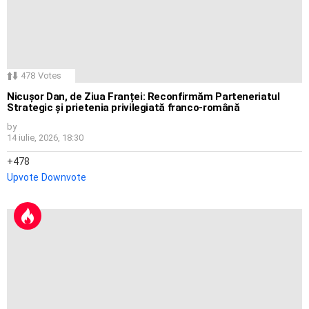
478
Votes
Nicușor Dan, de Ziua Franței: Reconfirmăm Parteneriatul
Strategic și prietenia privilegiată franco-română
by
14 iulie, 2026, 18:30
478
Upvote
Downvote