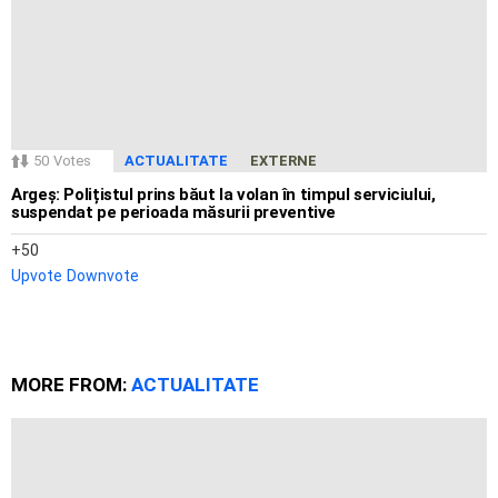
50
Votes
ACTUALITATE
EXTERNE
Argeș: Polițistul prins băut la volan în timpul serviciului,
suspendat pe perioada măsurii preventive
50
Upvote
Downvote
MORE FROM:
ACTUALITATE