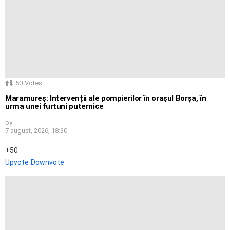
50
Votes
Maramureș: Intervenții ale pompierilor în orașul Borșa, în
urma unei furtuni puternice
by
7 august, 2026, 18:30
50
Upvote
Downvote