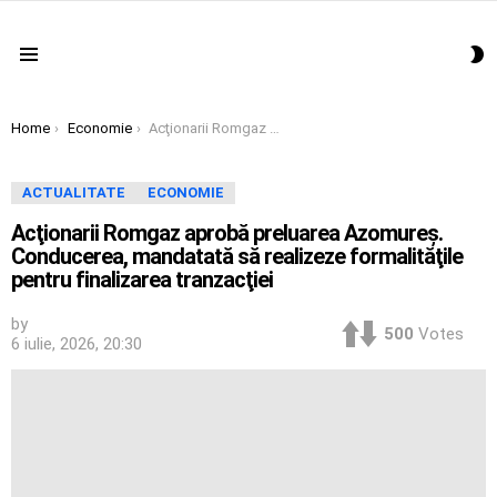
S
Menu
S
You are here:
Home
Economie
Acţionarii Romgaz aprobă preluarea Azomureş. Conducerea, mandatată să realizeze formalităţile pentru finalizarea tranzacţiei
ACTUALITATE
ECONOMIE
Acţionarii Romgaz aprobă preluarea Azomureş.
Conducerea, mandatată să realizeze formalităţile
pentru finalizarea tranzacţiei
by
500
Votes
6 iulie, 2026, 20:30