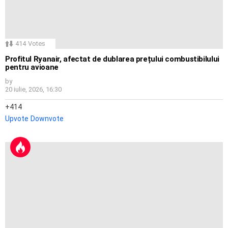
414
Votes
Profitul Ryanair, afectat de dublarea prețului combustibilului
pentru avioane
by
20 iulie, 2026, 16:30
414
Upvote
Downvote