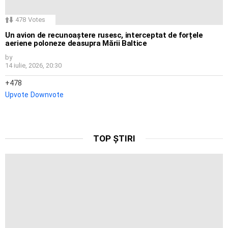
478
Votes
Un avion de recunoaștere rusesc, interceptat de forțele
aeriene poloneze deasupra Mării Baltice
by
14 iulie, 2026, 20:30
478
Upvote
Downvote
TOP ȘTIRI