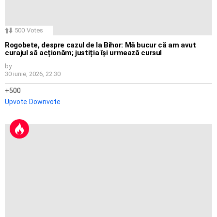
500
Votes
Rogobete, despre cazul de la Bihor: Mă bucur că am avut
curajul să acționăm; justiția își urmează cursul
by
30 iunie, 2026, 22:30
500
Upvote
Downvote