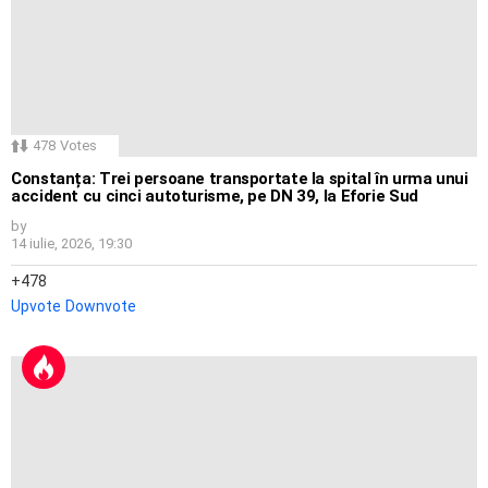
478
Votes
Constanța: Trei persoane transportate la spital în urma unui
accident cu cinci autoturisme, pe DN 39, la Eforie Sud
by
14 iulie, 2026, 19:30
478
Upvote
Downvote