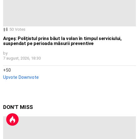
50
Votes
Argeș: Polițistul prins băut la volan în timpul serviciului,
suspendat pe perioada măsurii preventive
by
7 august, 2026, 18:30
50
Upvote
Downvote
DON'T MISS