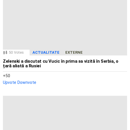
50
Votes
ACTUALITATE
EXTERNE
Zelenski a discutat cu Vucic în prima sa vizită în Serbia, o
țară aliată a Rusiei
50
Upvote
Downvote