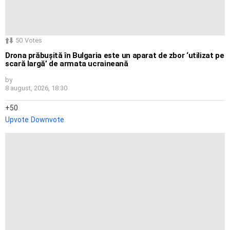
50
Votes
Drona prăbușită în Bulgaria este un aparat de zbor ‘utilizat pe
scară largă’ de armata ucraineană
by
8 august, 2026, 18:30
50
Upvote
Downvote