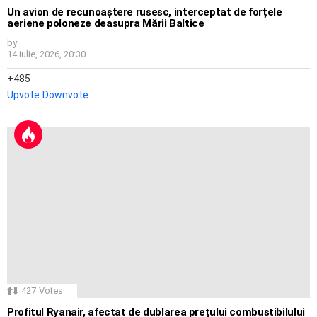
Un avion de recunoaștere rusesc, interceptat de forțele
aeriene poloneze deasupra Mării Baltice
by
14 iulie, 2026, 20:30
485
Upvote
Downvote
427
Votes
Profitul Ryanair, afectat de dublarea prețului combustibilului