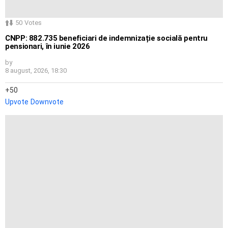
50
Votes
CNPP: 882.735 beneficiari de indemnizație socială pentru
pensionari, în iunie 2026
by
8 august, 2026, 18:30
50
Upvote
Downvote