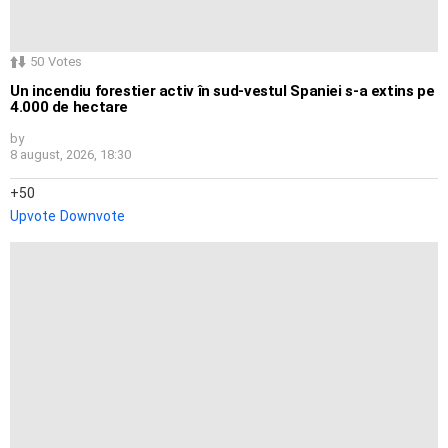
50
Votes
Un incendiu forestier activ în sud-vestul Spaniei s-a extins pe
4.000 de hectare
by
8 august, 2026, 18:30
50
Upvote
Downvote