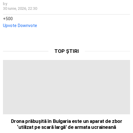
by
30 iunie, 2026, 22:30
500
Upvote
Downvote
TOP ȘTIRI
Drona prăbușită în Bulgaria este un aparat de zbor
‘utilizat pe scară largă’ de armata ucraineană