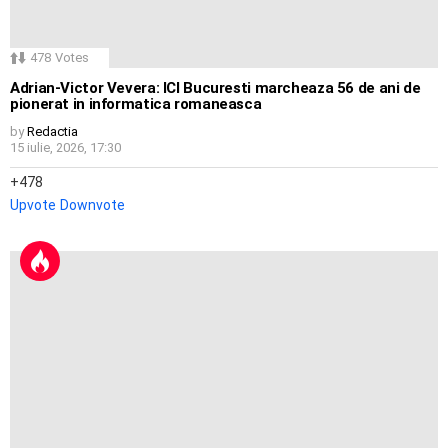
478
Votes
Adrian-Victor Vevera: ICI Bucuresti marcheaza 56 de ani de
pionerat in informatica romaneasca
by
Redactia
15 iulie, 2026, 17:30
478
Upvote
Downvote