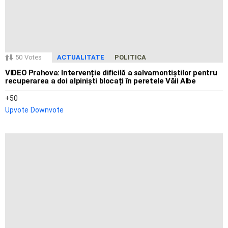
50
Votes
ACTUALITATE
POLITICA
VIDEO Prahova: Intervenție dificilă a salvamontiștilor pentru
recuperarea a doi alpiniști blocați în peretele Văii Albe
50
Upvote
Downvote