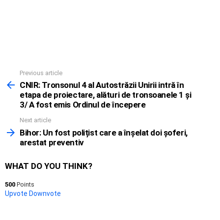
Previous article
See
more
CNIR: Tronsonul 4 al Autostrăzii Unirii intră în
etapa de proiectare, alături de tronsoanele 1 şi
3/ A fost emis Ordinul de începere
Next article
Bihor: Un fost polițist care a înșelat doi șoferi,
arestat preventiv
WHAT DO YOU THINK?
500
Points
Upvote
Downvote