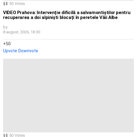
50
Votes
VIDEO Prahova: Intervenție dificilă a salvamontiștilor pentru
recuperarea a doi alpiniști blocați în peretele Văii Albe
by
8 august, 2026, 18:30
50
Upvote
Downvote
50
Votes