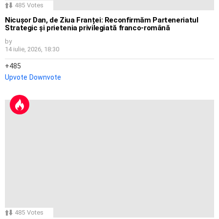
485
Votes
Nicușor Dan, de Ziua Franței: Reconfirmăm Parteneriatul
Strategic și prietenia privilegiată franco-română
by
14 iulie, 2026, 18:30
485
Upvote
Downvote
485
Votes