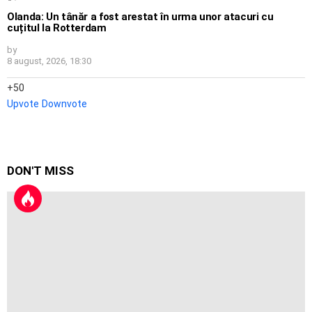
Olanda: Un tânăr a fost arestat în urma unor atacuri cu
cuțitul la Rotterdam
by
8 august, 2026, 18:30
50
Upvote
Downvote
DON'T MISS