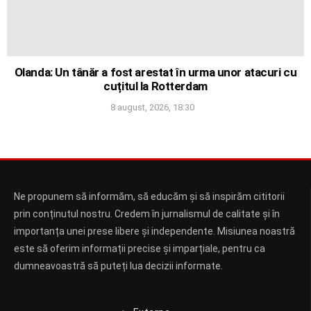
Olanda: Un tânăr a fost arestat în urma unor atacuri cu
cuțitul la Rotterdam
8 august, 2026, 18:30
Ne propunem să informăm, să educăm și să inspirăm cititorii
prin conținutul nostru. Credem în jurnalismul de calitate și în
importanța unei prese libere și independente. Misiunea noastră
este să oferim informații precise și imparțiale, pentru ca
dumneavoastră să puteți lua decizii informate.