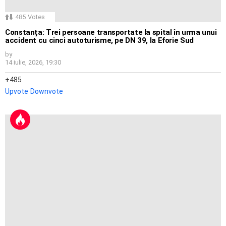
485
Votes
Constanța: Trei persoane transportate la spital în urma unui
accident cu cinci autoturisme, pe DN 39, la Eforie Sud
by
14 iulie, 2026, 19:30
485
Upvote
Downvote