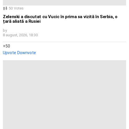
50
Votes
Zelenski a discutat cu Vucic în prima sa vizită în Serbia, o
țară aliată a Rusiei
by
8 august, 2026, 18:30
50
Upvote
Downvote