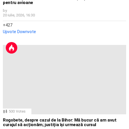
pentru avioane
by
20 iulie, 2026, 16:30
427
Upvote
Downvote
500
Votes
Rogobete, despre cazul de la Bihor: Mă bucur că am avut
curajul să acționăm; justiția își urmează cursul