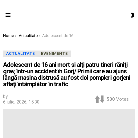
S
Menu
S
You are here:
Home
Actualitate
Adolescent de 16 ani mort şi alţi patru tineri răniţi grav, într-un accident în Gorj/ Primii care au ajuns lângă maşina distrusă au fost doi pompieri gorjeni aflaţi întâmplător în trafic
ACTUALITATE
EVENIMENTE
Adolescent de 16 ani mort şi alţi patru tineri răniţi
grav, într-un accident în Gorj/ Primii care au ajuns
lângă maşina distrusă au fost doi pompieri gorjeni
aflaţi întâmplător în trafic
by
500
Votes
6 iulie, 2026, 15:30