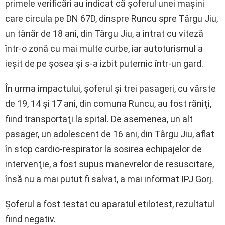
primele verificări au indicat că şoferul unei maşini
care circula pe DN 67D, dinspre Runcu spre Târgu Jiu,
un tânăr de 18 ani, din Târgu Jiu, a intrat cu viteză
într-o zonă cu mai multe curbe, iar autoturismul a
ieşit de pe şosea şi s-a izbit puternic într-un gard.
În urma impactului, şoferul şi trei pasageri, cu vârste
de 19, 14 şi 17 ani, din comuna Runcu, au fost răniţi,
fiind transportaţi la spital. De asemenea, un alt
pasager, un adolescent de 16 ani, din Târgu Jiu, aflat
în stop cardio-respirator la sosirea echipajelor de
intervenţie, a fost supus manevrelor de resuscitare,
însă nu a mai putut fi salvat, a mai informat IPJ Gorj.
Şoferul a fost testat cu aparatul etilotest, rezultatul
fiind negativ.