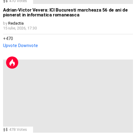
470
Votes
Adrian-Victor Vevera: ICI Bucuresti marcheaza 56 de ani de
pionerat in informatica romaneasca
by
Redactia
15 iulie, 2026, 17:30
470
Upvote
Downvote
478
Votes