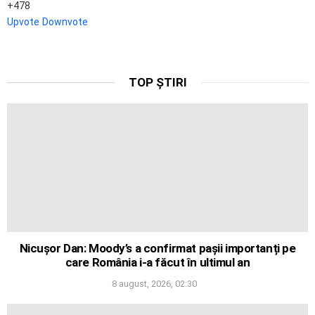
478
Upvote
Downvote
TOP ȘTIRI
Nicușor Dan: Moody’s a confirmat pașii importanți pe
care România i-a făcut în ultimul an
8 august, 2026, 02:30