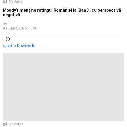
50
Votes
Moody’s menține ratingul României la ‘Baa3’, cu perspectivă
negativă
by
8 august, 2026, 00:30
50
Upvote
Downvote
50
Votes