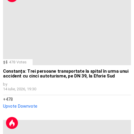
478
Votes
Constanța: Trei persoane transportate la spital în urma unui
accident cu cinci autoturisme, pe DN 39, la Eforie Sud
by
14 iulie, 2026, 19:30
478
Upvote
Downvote