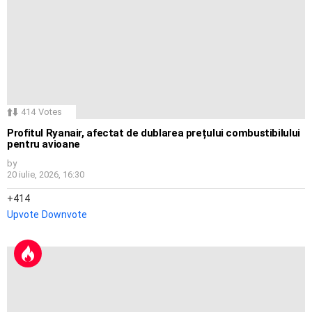
414
Votes
Profitul Ryanair, afectat de dublarea prețului combustibilului
pentru avioane
by
20 iulie, 2026, 16:30
414
Upvote
Downvote