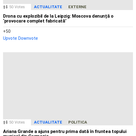
50
Votes
ACTUALITATE
EXTERNE
Drona cu explozibil de la Leipzig: Moscova denunță o
‘provocare complet fabricată’
50
Upvote
Downvote
50
Votes
ACTUALITATE
POLITICA
Ariana Grande a ajuns pentru prima dată în fruntea topului