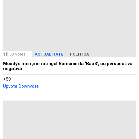
50
Votes
ACTUALITATE
POLITICA
Moody’s menține ratingul României la ‘Baa3’, cu perspectivă
negativă
50
Upvote
Downvote