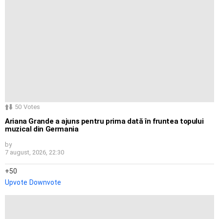
50
Votes
Ariana Grande a ajuns pentru prima dată în fruntea topului
muzical din Germania
by
7 august, 2026, 22:30
50
Upvote
Downvote