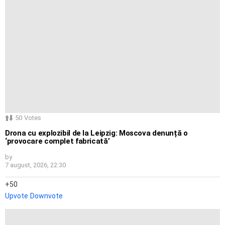
50
Votes
Drona cu explozibil de la Leipzig: Moscova denunță o
‘provocare complet fabricată’
by
7 august, 2026, 22:30
50
Upvote
Downvote