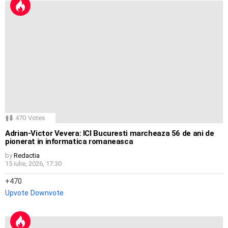
470
Votes
Adrian-Victor Vevera: ICI Bucuresti marcheaza 56 de ani de
pionerat in informatica romaneasca
by
Redactia
15 iulie, 2026, 17:30
470
Upvote
Downvote