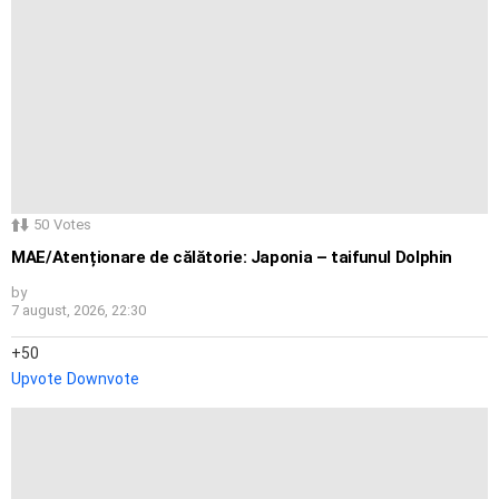
50
Votes
MAE/Atenționare de călătorie: Japonia – taifunul Dolphin
by
7 august, 2026, 22:30
50
Upvote
Downvote