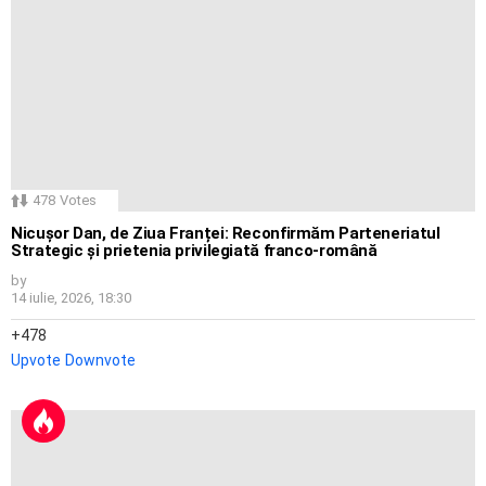
478
Votes
Nicușor Dan, de Ziua Franței: Reconfirmăm Parteneriatul
Strategic și prietenia privilegiată franco-română
by
14 iulie, 2026, 18:30
478
Upvote
Downvote