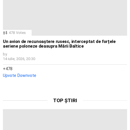
478
Votes
Un avion de recunoaștere rusesc, interceptat de forțele
aeriene poloneze deasupra Mării Baltice
by
14 iulie, 2026, 20:30
478
Upvote
Downvote
TOP ȘTIRI