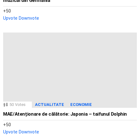
muzical din Germania
50
Upvote
Downvote
50
Votes
ACTUALITATE
ECONOMIE
MAE/Atenționare de călătorie: Japonia – taifunul Dolphin
50
Upvote
Downvote