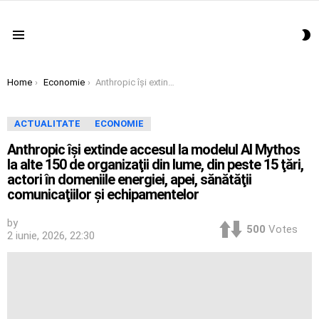
S
Menu
S
You are here:
Home
Economie
Anthropic îşi extinde accesul la modelul AI Mythos la alte 150 de organizaţii din lume, din peste 15 ţări, actori în domeniile energiei, apei, sănătăţii comunicaţiilor şi echipamentelor
ACTUALITATE
ECONOMIE
Anthropic îşi extinde accesul la modelul AI Mythos
la alte 150 de organizaţii din lume, din peste 15 ţări,
actori în domeniile energiei, apei, sănătăţii
comunicaţiilor şi echipamentelor
by
500
Votes
2 iunie, 2026, 22:30