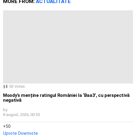
MORE FROM:
ACTUALITATE
50
Votes
Moody’s menține ratingul României la ‘Baa3’, cu perspectivă
negativă
by
8 august, 2026, 00:30
50
Upvote
Downvote