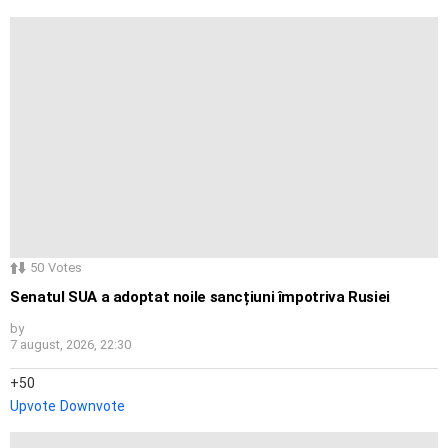
50
Votes
Senatul SUA a adoptat noile sancțiuni împotriva Rusiei
by
7 august, 2026, 22:30
50
Upvote
Downvote