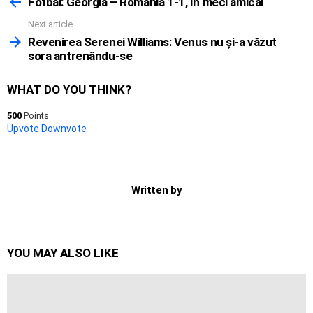
more
Fotbal: Georgia – România 1-1, în meci amical
Next article
Revenirea Serenei Williams: Venus nu şi-a văzut
sora antrenându-se
WHAT DO YOU THINK?
500
Points
Upvote
Downvote
Written by
YOU MAY ALSO LIKE