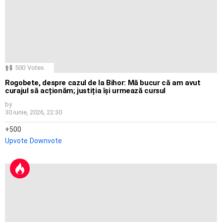
500
Votes
Rogobete, despre cazul de la Bihor: Mă bucur că am avut
curajul să acționăm; justiția își urmează cursul
by
30 iunie, 2026, 22:30
500
Upvote
Downvote