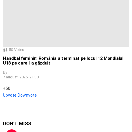
50
Votes
Handbal feminin: România a terminat pe locul 12 Mondialul
U18 pe care l-a găzduit
by
7 august, 2026, 21:30
50
Upvote
Downvote
DON'T MISS