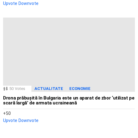
Upvote
Downvote
50
Votes
ACTUALITATE
ECONOMIE
Drona prăbușită în Bulgaria este un aparat de zbor ‘utilizat pe
scară largă’ de armata ucraineană
50
Upvote
Downvote