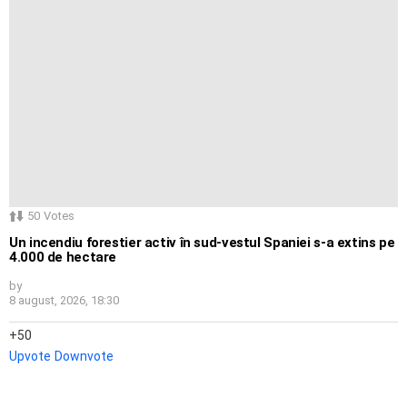
50
Votes
Un incendiu forestier activ în sud-vestul Spaniei s-a extins pe
4.000 de hectare
by
8 august, 2026, 18:30
50
Upvote
Downvote