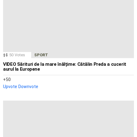
50
Votes
SPORT
VIDEO Sărituri de la mare înălțime: Cătălin Preda a cucerit
aurul la Europene
50
Upvote
Downvote