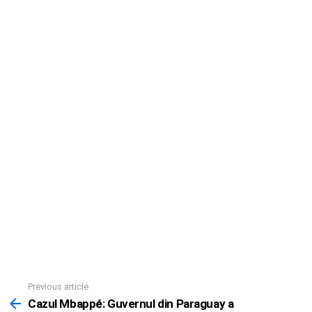
Previous article
See
more
Cazul Mbappé: Guvernul din Paraguay a