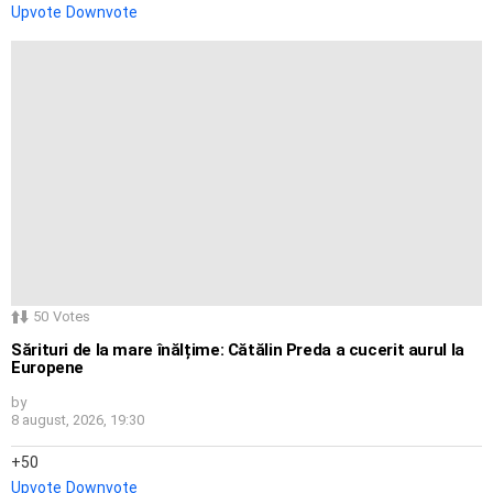
Upvote
Downvote
50
Votes
Sărituri de la mare înălțime: Cătălin Preda a cucerit aurul la
Europene
by
8 august, 2026, 19:30
50
Upvote
Downvote