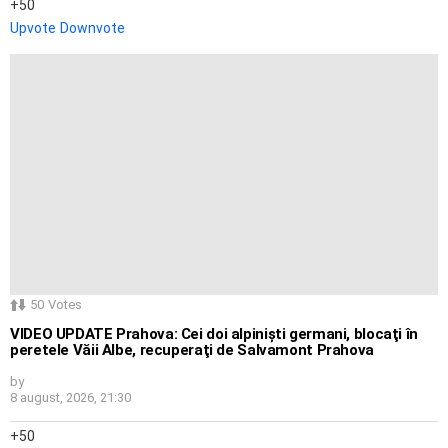
50
Upvote
Downvote
50
Votes
VIDEO UPDATE Prahova: Cei doi alpinişti germani, blocaţi în
peretele Văii Albe, recuperaţi de Salvamont Prahova
by
8 august, 2026, 21:30
50