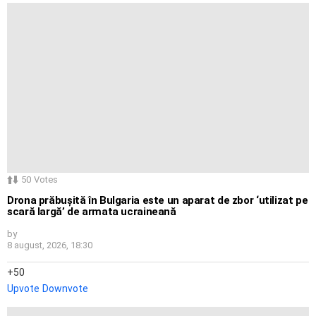
50
Votes
Drona prăbușită în Bulgaria este un aparat de zbor ‘utilizat pe
scară largă’ de armata ucraineană
by
8 august, 2026, 18:30
50
Upvote
Downvote