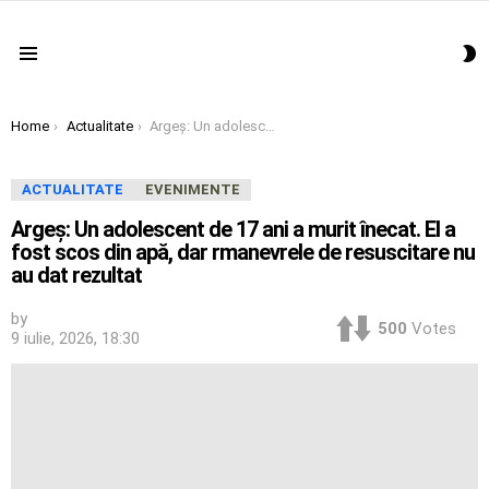
S
Menu
S
You are here:
Home
Actualitate
Argeş: Un adolescent de 17 ani a murit înecat. El a fost scos din apă, dar rmanevrele de resuscitare nu au dat rezultat
ACTUALITATE
EVENIMENTE
Argeş: Un adolescent de 17 ani a murit înecat. El a
fost scos din apă, dar rmanevrele de resuscitare nu
au dat rezultat
by
500
Votes
9 iulie, 2026, 18:30