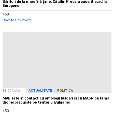
Sărituri de la mare înălțime: Cătălin Preda a cucerit aurul la
Europene
50
Upvote
Downvote
50
Votes
ACTUALITATE
POLITICA
MAE este în contact cu omologii bulgari și cu MApN pe tema
dronei prăbușite pe teritoriul Bulgariei
50