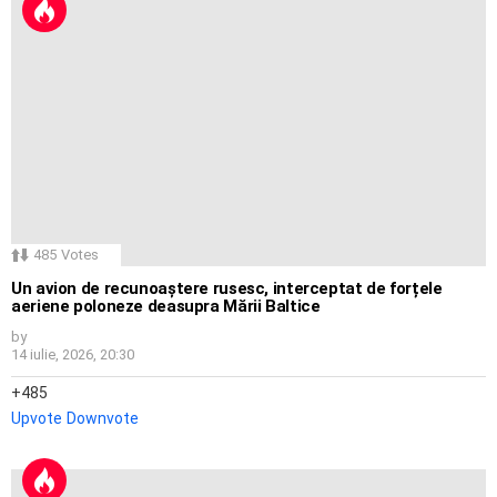
485
Votes
Un avion de recunoaștere rusesc, interceptat de forțele
aeriene poloneze deasupra Mării Baltice
by
14 iulie, 2026, 20:30
485
Upvote
Downvote