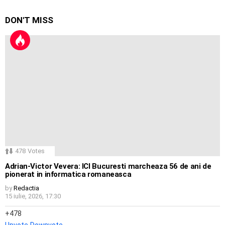
DON'T MISS
478
Votes
Adrian-Victor Vevera: ICI Bucuresti marcheaza 56 de ani de
pionerat in informatica romaneasca
by
Redactia
15 iulie, 2026, 17:30
478