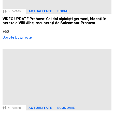
50
Votes
ACTUALITATE
SOCIAL
VIDEO UPDATE Prahova: Cei doi alpinişti germani, blocaţi în
peretele Văii Albe, recuperaţi de Salvamont Prahova
50
Upvote
Downvote
50
Votes
ACTUALITATE
ECONOMIE