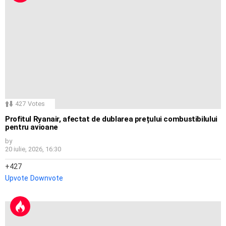
427
Votes
Profitul Ryanair, afectat de dublarea prețului combustibilului
pentru avioane
by
20 iulie, 2026, 16:30
427
Upvote
Downvote