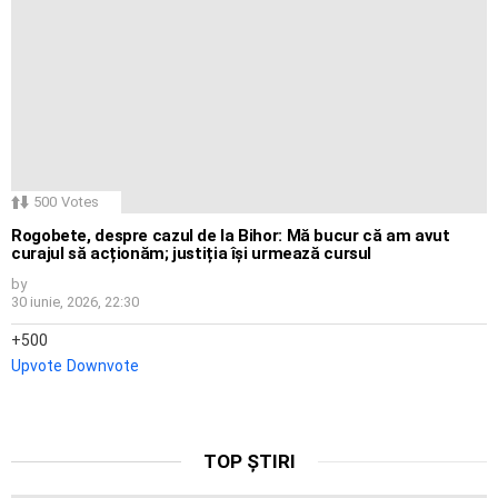
500
Votes
Rogobete, despre cazul de la Bihor: Mă bucur că am avut
curajul să acționăm; justiția își urmează cursul
by
30 iunie, 2026, 22:30
500
Upvote
Downvote
TOP ȘTIRI