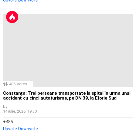
Upvote
Downvote
485
Votes
Constanța: Trei persoane transportate la spital în urma unui
accident cu cinci autoturisme, pe DN 39, la Eforie Sud
by
14 iulie, 2026, 19:30
485
Upvote
Downvote