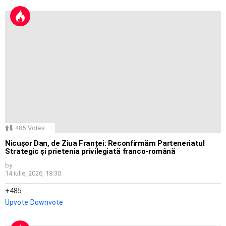
485
Votes
Nicușor Dan, de Ziua Franței: Reconfirmăm Parteneriatul
Strategic și prietenia privilegiată franco-română
by
14 iulie, 2026, 18:30
485
Upvote
Downvote