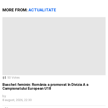
MORE FROM:
ACTUALITATE
50
Votes
Baschet feminin: România a promovat în Divizia A a
Campionatului European U18
by
8 august, 2026, 22:30