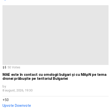
50
Votes
MAE este în contact cu omologii bulgari și cu MApN pe tema
dronei prăbușite pe teritoriul Bulgariei
by
8 august, 2026, 19:30
50
Upvote
Downvote