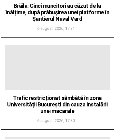
Brăila: Cinci muncitori au căzut de la
înălțime, după prăbușirea unei platforme în
Șantierul Naval Vard
6 august, 2026, 17:31
Trafic restricționat sâmbătă în zona
Universității București din cauza instalării
unei macarale
6 august, 2026, 17:30