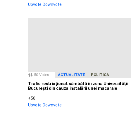
Upvote
Downvote
50
Votes
ACTUALITATE
POLITICA
Trafic restricționat sâmbătă în zona Universității
București din cauza instalării unei macarale
50
Upvote
Downvote