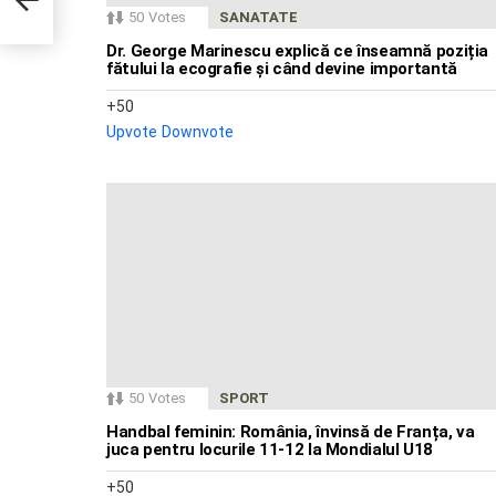
e
50
Votes
SANATATE
Dr. George Marinescu explică ce înseamnă poziția
fătului la ecografie și când devine importantă
50
Upvote
Downvote
50
Votes
SPORT
Handbal feminin: România, învinsă de Franța, va
juca pentru locurile 11-12 la Mondialul U18
50