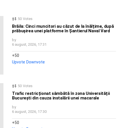
50
Votes
Brăila: Cinci muncitori au căzut de la înălțime, după
prăbușirea unei platforme în Șantierul Naval Vard
by
6 august, 2026, 17:31
50
Upvote
Downvote
50
Votes
Trafic restricționat sâmbătă în zona Universității
București din cauza instalării unei macarale
by
6 august, 2026, 17:30
50