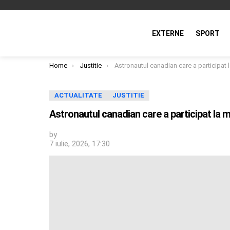
EXTERNE
SPORT
You are here:
Home
Justitie
Astronautul canadian care a participat la misiunea spațială Artemis II se pension
ACTUALITATE
JUSTITIE
Astronautul canadian care a participat la m
by
7 iulie, 2026, 17:30