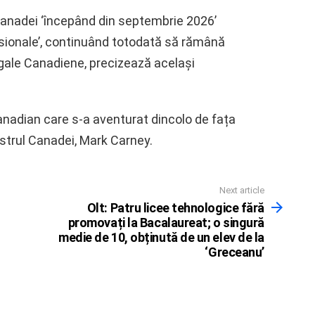
Canadei ‘începând din septembrie 2026’
esionale’, continuând totodată să rămână
egale Canadiene, precizează același
 canadian care s-a aventurat dincolo de fața
istrul Canadei, Mark Carney.
Next article
Olt: Patru licee tehnologice fără
promovați la Bacalaureat; o singură
medie de 10, obținută de un elev de la
‘Greceanu’