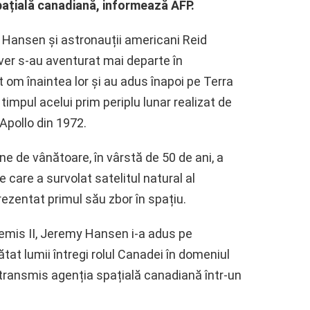
pațială canadiană, informează AFP.
my Hansen și astronauții americani Reid
ver s-au aventurat mai departe în
t om înaintea lor și au adus înapoi pe Terra
timpul acelui prim periplu lunar realizat de
Apollo din 1972.
e de vânătoare, în vârstă de 50 de ani, a
 care a survolat satelitul natural al
ezentat primul său zbor în spațiu.
rtemis II, Jeremy Hansen i-a adus pe
tat lumii întregi rolul Canadei în domeniul
a transmis agenția spațială canadiană într-un