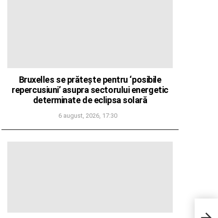
Bruxelles se prătește pentru ‘posibile
repercusiuni’ asupra sectorului energetic
determinate de eclipsa solară
6 august, 2026, 17:30
Olt:
la B