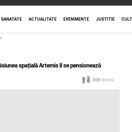
SANATATE
ACTUALITATE
EVENIMENTE
JUSTITIE
CULT
ează
isiunea spațială Artemis II se pensionează
500
Votes