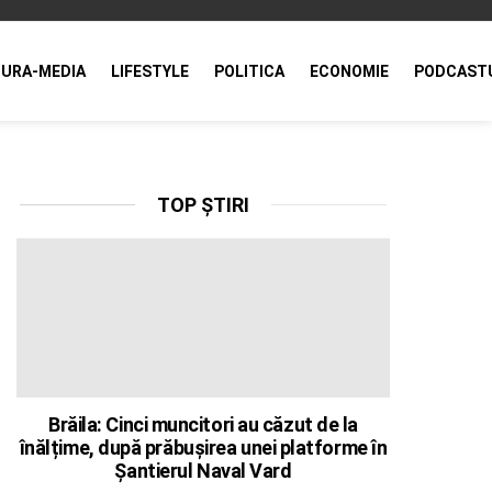
URA-MEDIA
LIFESTYLE
POLITICA
ECONOMIE
PODCAST
TOP ȘTIRI
Brăila: Cinci muncitori au căzut de la
înălțime, după prăbușirea unei platforme în
Șantierul Naval Vard