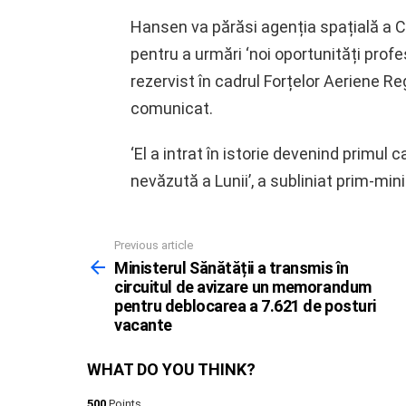
Hansen va părăsi agenția spațială a 
pentru a urmări ‘noi oportunități prof
rezervist în cadrul Forțelor Aeriene R
comunicat.
‘El a intrat în istorie devenind primul
nevăzută a Lunii’, a subliniat prim-min
Previous article
See
more
Ministerul Sănătății a transmis în
circuitul de avizare un memorandum
pentru deblocarea a 7.621 de posturi
vacante
WHAT DO YOU THINK?
500
Points