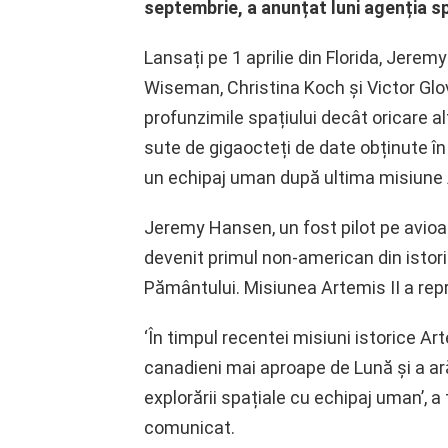
septembrie, a anunțat luni agenția s
Lansați pe 1 aprilie din Florida, Jere
Wiseman, Christina Koch și Victor Glo
profunzimile spațiului decât oricare al
sute de gigaocteți de date obținute în 
un echipaj uman după ultima misiune 
Jeremy Hansen, un fost pilot pe avioan
devenit primul non-american din istorie
Pământului. Misiunea Artemis II a repr
‘În timpul recentei misiuni istorice A
canadieni mai aproape de Lună și a ară
explorării spațiale cu echipaj uman’, 
comunicat.