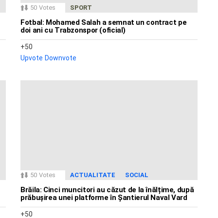
50
Votes
SPORT
Fotbal: Mohamed Salah a semnat un contract pe
doi ani cu Trabzonspor (oficial)
50
Upvote
Downvote
50
Votes
ACTUALITATE
SOCIAL
Brăila: Cinci muncitori au căzut de la înălțime, după
prăbușirea unei platforme în Șantierul Naval Vard
50