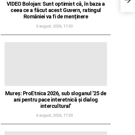
VIDEO Bolojan: Sunt optimist că, în baza a
obți
ceea ce a făcut acest Guvern, ratingul
României va fi de menținere
6 august, 2026, 17:30
Mureș: ProEtnica 2026, sub sloganul ’25 de
ani pentru pace interetnică și dialog
intercultural’
6 august, 2026, 17:30