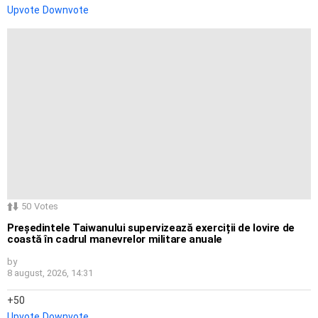
Upvote
Downvote
50
Votes
Președintele Taiwanului supervizează exerciții de lovire de
coastă în cadrul manevrelor militare anuale
by
8 august, 2026, 14:31
50
Upvote
Downvote