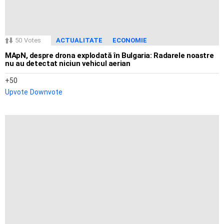
50
Votes
ACTUALITATE
ECONOMIE
MApN, despre drona explodată în Bulgaria: Radarele noastre
nu au detectat niciun vehicul aerian
50
Upvote
Downvote