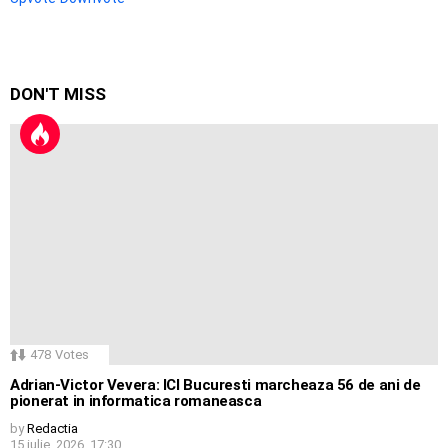
DON'T MISS
478
Votes
Adrian-Victor Vevera: ICI Bucuresti marcheaza 56 de ani de
pionerat in informatica romaneasca
by
Redactia
15 iulie, 2026, 17:30