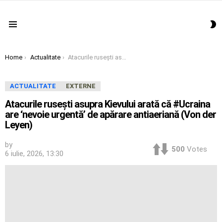
S
Menu
S
You are here:
Home
Actualitate
Atacurile rusești asupra Kievului arată că #Ucraina are ‘nevoie urgentă’ de apărare antiaeriană (Von der Leyen)
ACTUALITATE
EXTERNE
Atacurile rusești asupra Kievului arată că #Ucraina
are ‘nevoie urgentă’ de apărare antiaeriană (Von der
Leyen)
by
500
Votes
6 iulie, 2026, 13:30