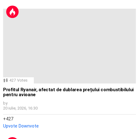
427
Votes
Profitul Ryanair, afectat de dublarea prețului combustibilului
pentru avioane
by
20 iulie, 2026, 16:30
427
Upvote
Downvote