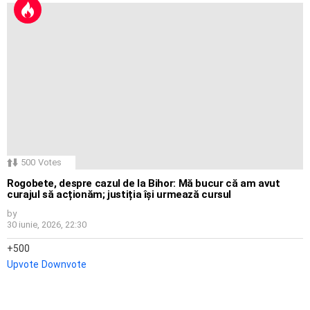
500
Votes
Rogobete, despre cazul de la Bihor: Mă bucur că am avut
curajul să acționăm; justiția își urmează cursul
by
30 iunie, 2026, 22:30
500
Upvote
Downvote