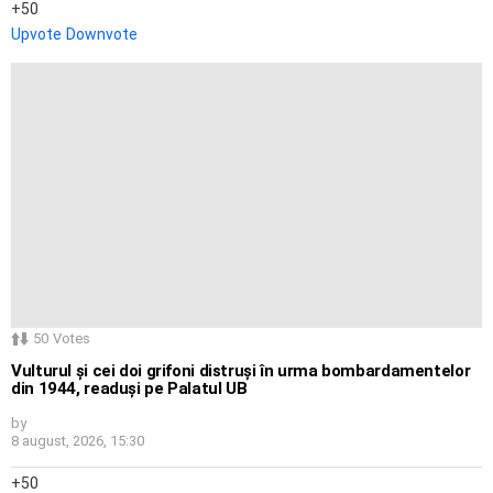
50
Upvote
Downvote
50
Votes
Vulturul și cei doi grifoni distruși în urma bombardamentelor
din 1944, readuși pe Palatul UB
by
8 august, 2026, 15:30
50