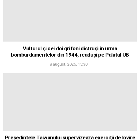
Vulturul și cei doi grifoni distruși în urma
bombardamentelor din 1944, readuși pe Palatul UB
8 august, 2026, 15:30
Președintele Taiwanului supervizează exerciții de lovire