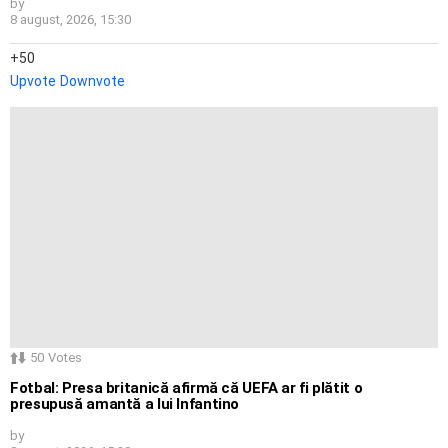
by
8 august, 2026, 15:30
50
Upvote
Downvote
50
Votes
Fotbal: Presa britanică afirmă că UEFA ar fi plătit o
presupusă amantă a lui Infantino
by