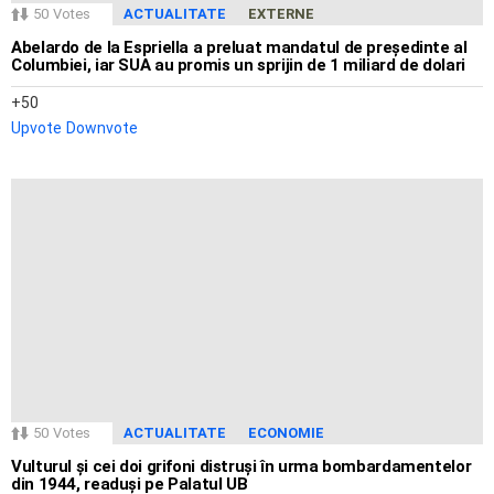
50
Votes
ACTUALITATE
EXTERNE
Abelardo de la Espriella a preluat mandatul de președinte al
Columbiei, iar SUA au promis un sprijin de 1 miliard de dolari
50
Upvote
Downvote
50
Votes
ACTUALITATE
ECONOMIE
Vulturul și cei doi grifoni distruși în urma bombardamentelor
din 1944, readuși pe Palatul UB