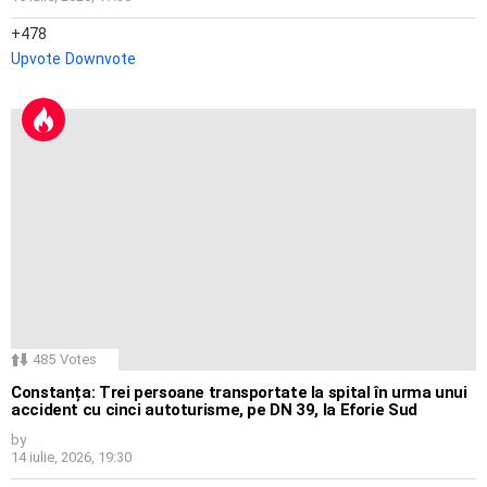
478
Upvote
Downvote
485
Votes
Constanța: Trei persoane transportate la spital în urma unui
accident cu cinci autoturisme, pe DN 39, la Eforie Sud
by
14 iulie, 2026, 19:30