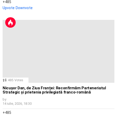
485
Upvote
Downvote
485
Votes
Nicușor Dan, de Ziua Franței: Reconfirmăm Parteneriatul
Strategic și prietenia privilegiată franco-română
by
14 iulie, 2026, 18:30
485