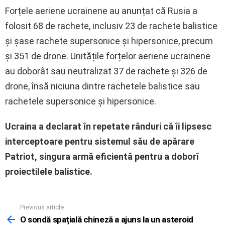
Forțele aeriene ucrainene au anunțat că Rusia a
folosit 68 de rachete, inclusiv 23 de rachete balistice
și șase rachete supersonice și hipersonice, precum
și 351 de drone. Unitățile forțelor aeriene ucrainene
au doborât sau neutralizat 37 de rachete și 326 de
drone, însă niciuna dintre rachetele balistice sau
rachetele supersonice și hipersonice.
Ucraina a declarat în repetate rânduri că îi lipsesc
interceptoare pentru sistemul său de apărare
Patriot, singura armă eficientă pentru a doborî
proiectilele balistice.
Previous article
See
more
O sondă spațială chineză a ajuns la un asteroid