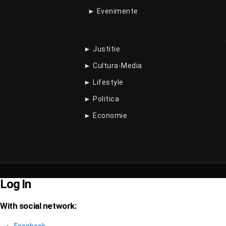
► Evenimente
► Justitie
► Cultura-Media
► Lifestyle
► Politica
► Economie
Log In
With social network: