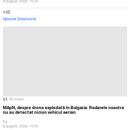
8 august, 2026, 15:30
50
Upvote
Downvote
50
Votes
MApN, despre drona explodată în Bulgaria: Radarele noastre
nu au detectat niciun vehicul aerian
by
8 august, 2026, 15:30