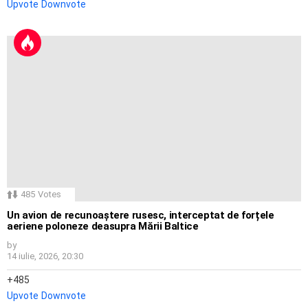
Upvote
Downvote
485
Votes
Un avion de recunoaștere rusesc, interceptat de forțele
aeriene poloneze deasupra Mării Baltice
by
14 iulie, 2026, 20:30
485
Upvote
Downvote