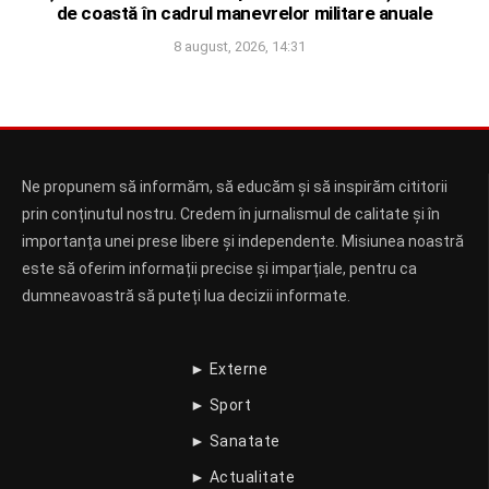
de coastă în cadrul manevrelor militare anuale
8 august, 2026, 14:31
Ne propunem să informăm, să educăm și să inspirăm cititorii
prin conținutul nostru. Credem în jurnalismul de calitate și în
importanța unei prese libere și independente. Misiunea noastră
este să oferim informații precise și imparțiale, pentru ca
dumneavoastră să puteți lua decizii informate.
► Externe
► Sport
► Sanatate
► Actualitate