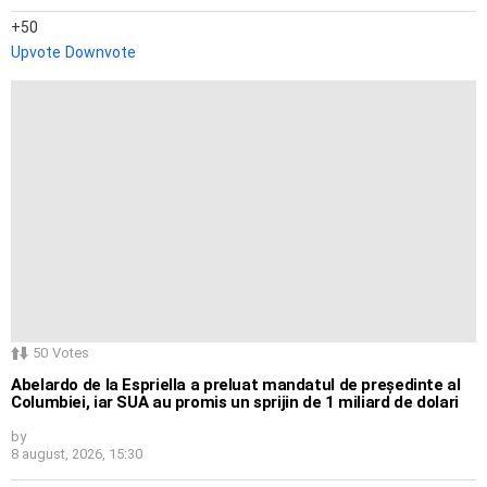
50
Upvote
Downvote
50
Votes
Abelardo de la Espriella a preluat mandatul de președinte al
Columbiei, iar SUA au promis un sprijin de 1 miliard de dolari
by
8 august, 2026, 15:30