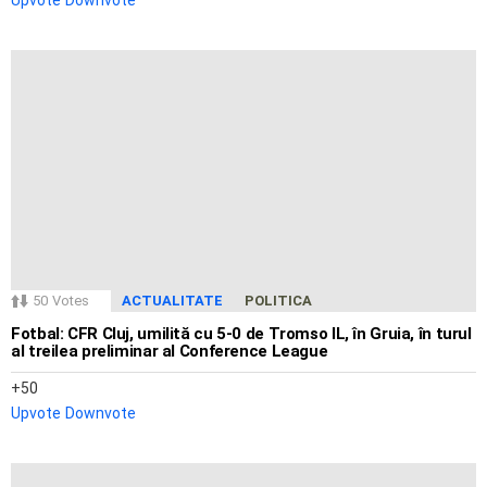
Upvote
Downvote
50
Votes
ACTUALITATE
POLITICA
Fotbal: CFR Cluj, umilită cu 5-0 de Tromso IL, în Gruia, în turul
al treilea preliminar al Conference League
50
Upvote
Downvote