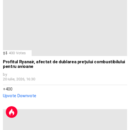
400
Votes
Profitul Ryanair, afectat de dublarea prețului combustibilului
pentru avioane
by
20 iulie, 2026, 16:30
400
Upvote
Downvote