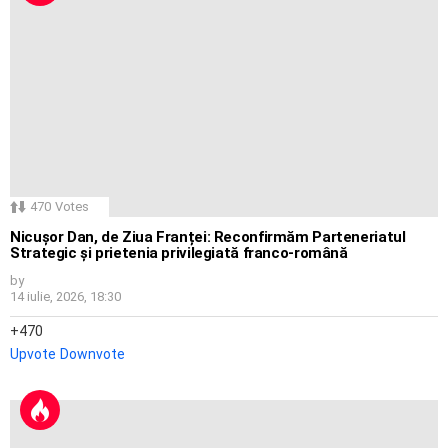
470
Votes
Nicușor Dan, de Ziua Franței: Reconfirmăm Parteneriatul
Strategic și prietenia privilegiată franco-română
by
14 iulie, 2026, 18:30
470
Upvote
Downvote