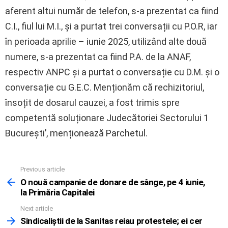
aferent altui număr de telefon, s-a prezentat ca fiind
C.I., fiul lui M.I., și a purtat trei conversații cu P.O.R, iar
în perioada aprilie – iunie 2025, utilizând alte două
numere, s-a prezentat ca fiind P.A. de la ANAF,
respectiv ANPC și a purtat o conversație cu D.M. și o
conversație cu G.E.C. Menționăm că rechizitoriul,
însoțit de dosarul cauzei, a fost trimis spre
competentă soluționare Judecătoriei Sectorului 1
București’, menționează Parchetul.
Previous article
See
more
O nouă campanie de donare de sânge, pe 4 iunie,
la Primăria Capitalei
Next article
Sindicaliștii de la Sanitas reiau protestele; ei cer