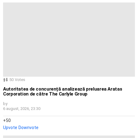
50
Votes
Autoritatea de concurență analizează preluarea Aratas
Corporation de către The Carlyle Group
by
6 august, 2026, 23:30
50
Upvote
Downvote