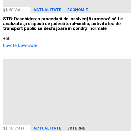
50
Votes
ACTUALITATE
ECONOMIE
STB: Deschiderea procedurii de insolvență urmează să fie
analizată și dispusă de judecătorul-sindic; activitatea de
transport public se desfășoară în condiții normale
50
Upvote
Downvote
50
Votes
ACTUALITATE
EXTERNE