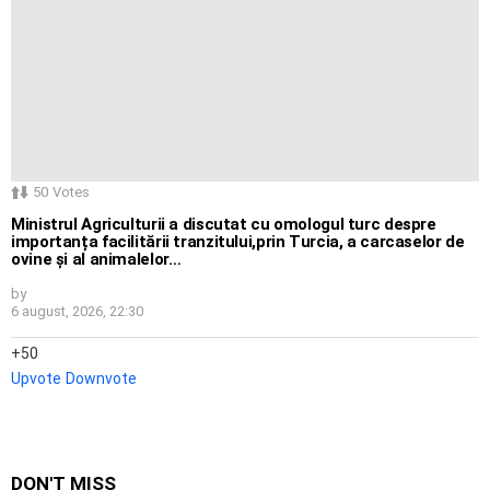
50
Votes
Ministrul Agriculturii a discutat cu omologul turc despre
importanța facilitării tranzitului,prin Turcia, a carcaselor de
ovine și al animalelor…
by
6 august, 2026, 22:30
50
Upvote
Downvote
DON'T MISS