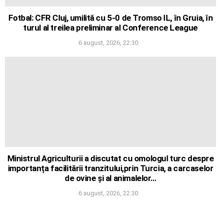
Fotbal: CFR Cluj, umilită cu 5-0 de Tromso IL, în Gruia, în
turul al treilea preliminar al Conference League
6 august, 2026, 22:30
Ministrul Agriculturii a discutat cu omologul turc despre
importanța facilitării tranzitului,prin Turcia, a carcaselor
de ovine și al animalelor…
6 august, 2026, 22:30