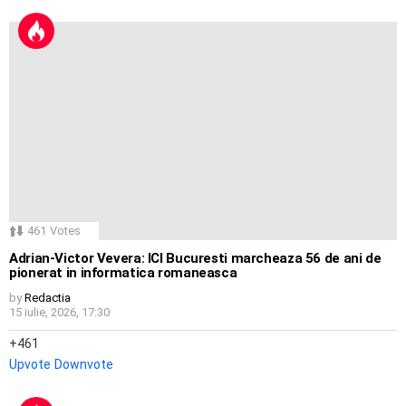
461
Votes
Adrian-Victor Vevera: ICI Bucuresti marcheaza 56 de ani de
pionerat in informatica romaneasca
by
Redactia
15 iulie, 2026, 17:30
461
Upvote
Downvote