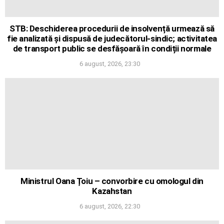
STB: Deschiderea procedurii de insolvență urmează să
fie analizată și dispusă de judecătorul-sindic; activitatea
de transport public se desfășoară în condiții normale
6 august, 2026, 23:30
Ministrul Oana Țoiu – convorbire cu omologul din
Kazahstan
6 august, 2026, 22:30