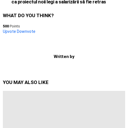
ca proiectul noii legi a salarizării să fie retras
WHAT DO YOU THINK?
500
Points
Upvote
Downvote
Written by
YOU MAY ALSO LIKE