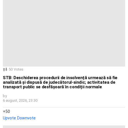
50
Votes
STB: Deschiderea procedurii de insolvență urmează să fie
analizată și dispusă de judecătorul-sindic; activitatea de
transport public se desfășoară în condiții normale
by
6 august, 2026, 23:30
50
Upvote
Downvote