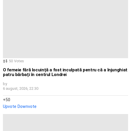
50
Votes
O femeie fără locuință a fost inculpată pentru că a înjunghiat
patru bărbați în centrul Londrei
by
6 august, 2026, 22:30
50
Upvote
Downvote