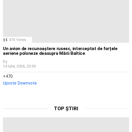
470
Votes
Un avion de recunoaștere rusesc, interceptat de forțele
aeriene poloneze deasupra Mării Baltice
by
14 iulie, 2026, 20:30
470
Upvote
Downvote
TOP ȘTIRI