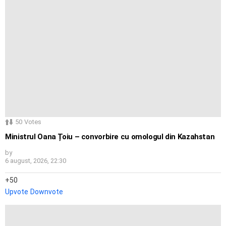
50
Votes
Ministrul Oana Țoiu – convorbire cu omologul din Kazahstan
by
6 august, 2026, 22:30
50
Upvote
Downvote