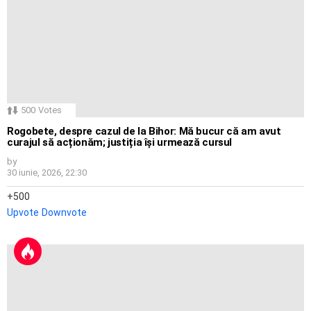
500
Votes
Rogobete, despre cazul de la Bihor: Mă bucur că am avut
curajul să acționăm; justiția își urmează cursul
by
30 iunie, 2026, 22:30
500
Upvote
Downvote