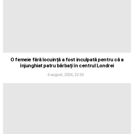
O femeie fără locuință a fost inculpată pentru că a
înjunghiat patru bărbați în centrul Londrei
6 august, 2026, 22:30