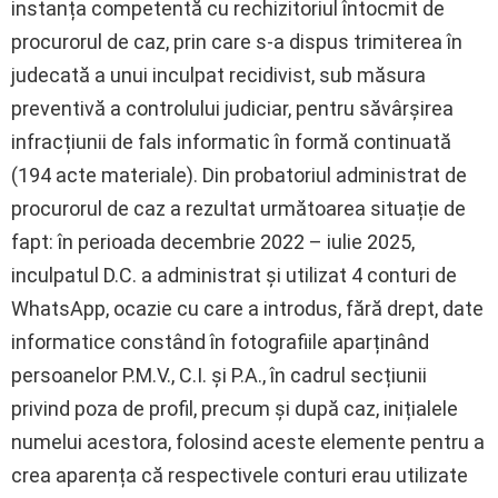
instanța competentă cu rechizitoriul întocmit de
procurorul de caz, prin care s-a dispus trimiterea în
judecată a unui inculpat recidivist, sub măsura
preventivă a controlului judiciar, pentru săvârșirea
infracțiunii de fals informatic în formă continuată
(194 acte materiale). Din probatoriul administrat de
procurorul de caz a rezultat următoarea situație de
fapt: în perioada decembrie 2022 – iulie 2025,
inculpatul D.C. a administrat și utilizat 4 conturi de
WhatsApp, ocazie cu care a introdus, fără drept, date
informatice constând în fotografiile aparținând
persoanelor P.M.V., C.I. și P.A., în cadrul secțiunii
privind poza de profil, precum și după caz, inițialele
numelui acestora, folosind aceste elemente pentru a
crea aparența că respectivele conturi erau utilizate