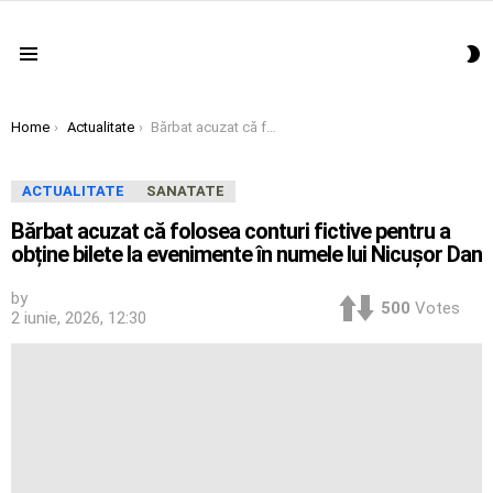
S
Menu
S
You are here:
Home
Actualitate
Bărbat acuzat că folosea conturi fictive pentru a obține bilete la evenimente în numele lui Nicușor Dan
ACTUALITATE
SANATATE
Bărbat acuzat că folosea conturi fictive pentru a
obține bilete la evenimente în numele lui Nicușor Dan
by
500
Votes
2 iunie, 2026, 12:30