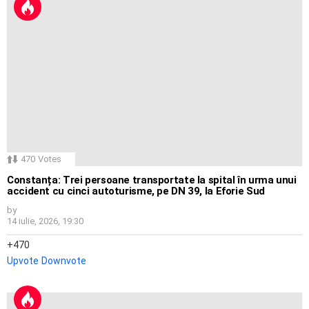
470
Votes
Constanța: Trei persoane transportate la spital în urma unui
accident cu cinci autoturisme, pe DN 39, la Eforie Sud
by
14 iulie, 2026, 19:30
470
Upvote
Downvote