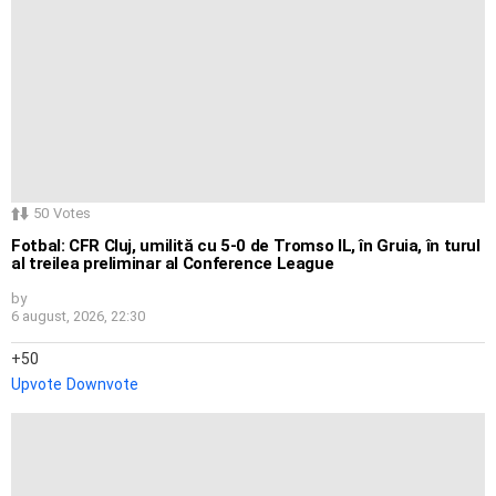
50
Votes
Fotbal: CFR Cluj, umilită cu 5-0 de Tromso IL, în Gruia, în turul
al treilea preliminar al Conference League
by
6 august, 2026, 22:30
50
Upvote
Downvote