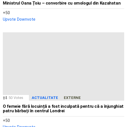
Ministrul Oana Țoiu – convorbire cu omologul din Kazahstan
50
Upvote
Downvote
50
Votes
ACTUALITATE
EXTERNE
O femeie fără locuință a fost inculpată pentru că a înjunghiat
patru bărbați în centrul Londrei
50