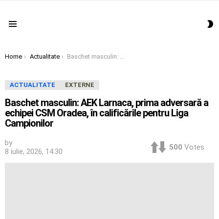
S
Menu
S
You are here:
Home
Actualitate
Baschet masculin: AEK Larnaca, prima adversară a echipei CSM Oradea, în calificările pentru Liga Campionilor
ACTUALITATE
EXTERNE
Baschet masculin: AEK Larnaca, prima adversară a
echipei CSM Oradea, în calificările pentru Liga
Campionilor
by
500
Votes
8 iulie, 2026, 14:30