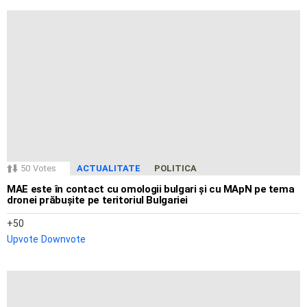
50
Votes
ACTUALITATE
POLITICA
MAE este în contact cu omologii bulgari și cu MApN pe tema
dronei prăbușite pe teritoriul Bulgariei
50
Upvote
Downvote