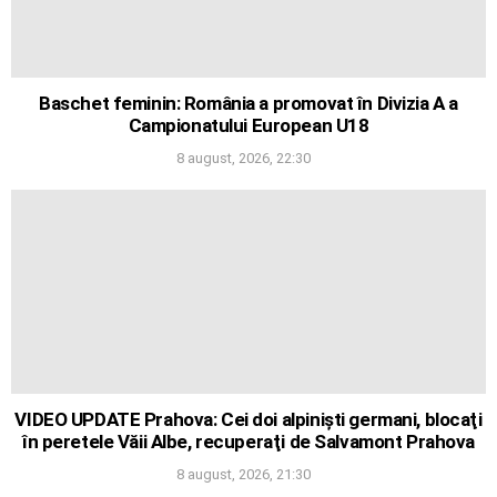
Baschet feminin: România a promovat în Divizia A a
Campionatului European U18
8 august, 2026, 22:30
VIDEO UPDATE Prahova: Cei doi alpinişti germani, blocaţi
în peretele Văii Albe, recuperaţi de Salvamont Prahova
8 august, 2026, 21:30