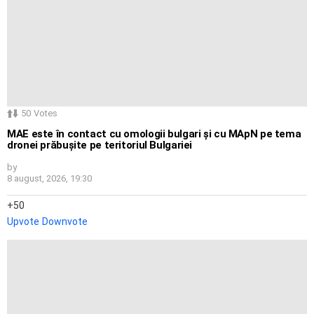
50
Votes
MAE este în contact cu omologii bulgari și cu MApN pe tema
dronei prăbușite pe teritoriul Bulgariei
by
8 august, 2026, 19:30
50
Upvote
Downvote