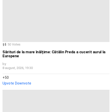
50
Votes
Sărituri de la mare înălțime: Cătălin Preda a cucerit aurul la
Europene
by
8 august, 2026, 19:30
50
Upvote
Downvote