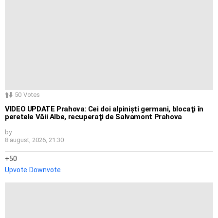
50
Votes
VIDEO UPDATE Prahova: Cei doi alpinişti germani, blocaţi în
peretele Văii Albe, recuperaţi de Salvamont Prahova
by
8 august, 2026, 21:30
50
Upvote
Downvote