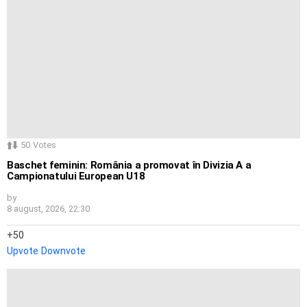
50
Votes
Baschet feminin: România a promovat în Divizia A a
Campionatului European U18
by
8 august, 2026, 22:30
50
Upvote
Downvote