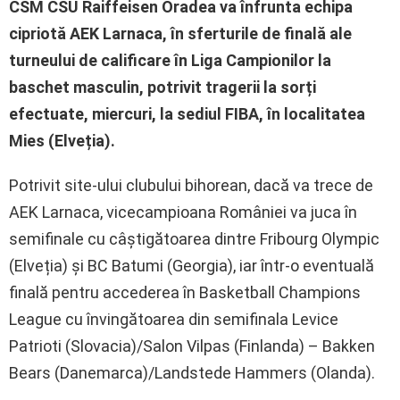
CSM CSU Raiffeisen Oradea va înfrunta echipa
cipriotă AEK Larnaca, în sferturile de finală ale
turneului de calificare în Liga Campionilor la
baschet masculin, potrivit tragerii la sorți
efectuate, miercuri, la sediul FIBA, în localitatea
Mies (Elveția).
Potrivit site-ului clubului bihorean, dacă va trece de
AEK Larnaca, vicecampioana României va juca în
semifinale cu câștigătoarea dintre Fribourg Olympic
(Elveția) și BC Batumi (Georgia), iar într-o eventuală
finală pentru accederea în Basketball Champions
League cu învingătoarea din semifinala Levice
Patrioti (Slovacia)/Salon Vilpas (Finlanda) – Bakken
Bears (Danemarca)/Landstede Hammers (Olanda).