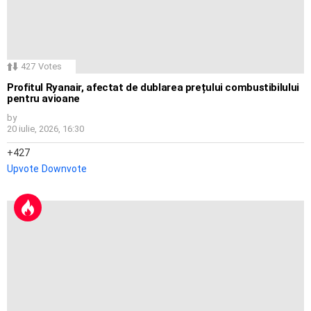
427
Votes
Profitul Ryanair, afectat de dublarea prețului combustibilului
pentru avioane
by
20 iulie, 2026, 16:30
427
Upvote
Downvote