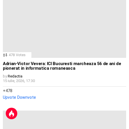
478
Votes
Adrian-Victor Vevera: ICI Bucuresti marcheaza 56 de ani de
pionerat in informatica romaneasca
by
Redactia
15 iulie, 2026, 17:30
478
Upvote
Downvote