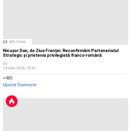
485
Votes
Nicușor Dan, de Ziua Franței: Reconfirmăm Parteneriatul
Strategic și prietenia privilegiată franco-română
by
14 iulie, 2026, 18:30
485
Upvote
Downvote