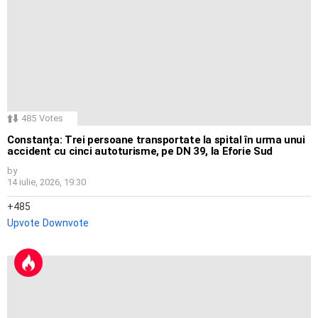
485
Votes
Constanța: Trei persoane transportate la spital în urma unui
accident cu cinci autoturisme, pe DN 39, la Eforie Sud
by
14 iulie, 2026, 19:30
485
Upvote
Downvote