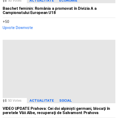
50
Votes
ACTUALITATE
ECONOMIE
Baschet feminin: România a promovat în Divizia A a
Campionatului European U18
50
Upvote
Downvote
50
Votes
ACTUALITATE
SOCIAL
VIDEO UPDATE Prahova: Cei doi alpinişti germani, blocaţi în
peretele Văii Albe, recuperaţi de Salvamont Prahova