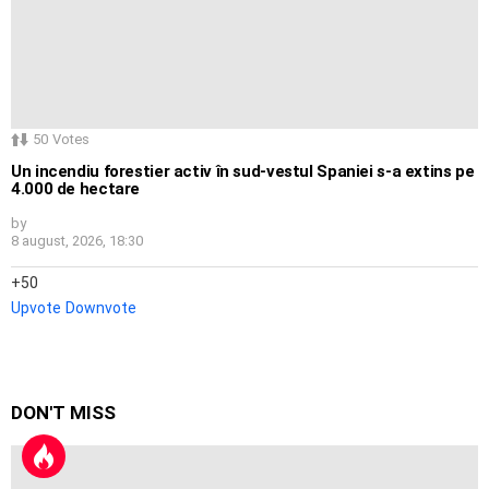
50
Votes
Un incendiu forestier activ în sud-vestul Spaniei s-a extins pe
4.000 de hectare
by
8 august, 2026, 18:30
50
Upvote
Downvote
DON'T MISS