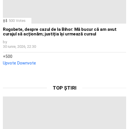
500
Votes
Rogobete, despre cazul de la Bihor: Mă bucur că am avut
curajul să acționăm; justiția își urmează cursul
by
30 iunie, 2026, 22:30
500
Upvote
Downvote
TOP ȘTIRI