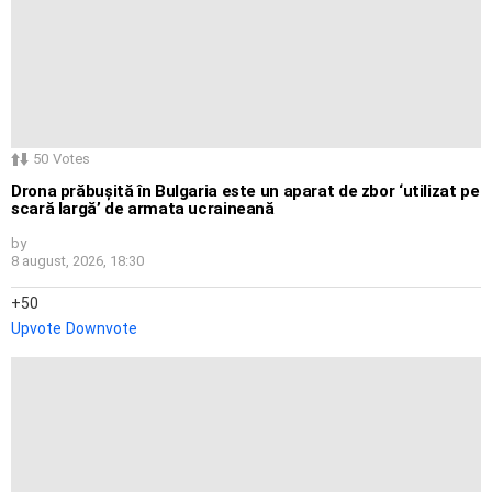
50
Votes
Drona prăbușită în Bulgaria este un aparat de zbor ‘utilizat pe
scară largă’ de armata ucraineană
by
8 august, 2026, 18:30
50
Upvote
Downvote