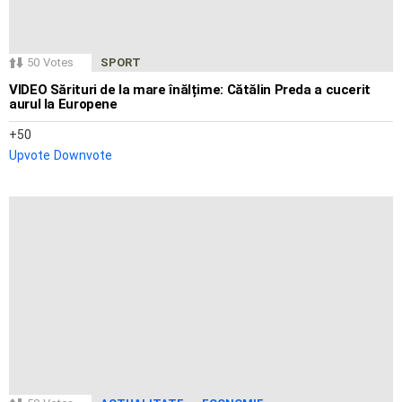
50
Votes
SPORT
VIDEO Sărituri de la mare înălțime: Cătălin Preda a cucerit
aurul la Europene
50
Upvote
Downvote