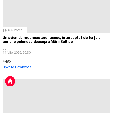
485
Votes
Un avion de recunoaștere rusesc, interceptat de forțele
aeriene poloneze deasupra Mării Baltice
by
14 iulie, 2026, 20:30
485
Upvote
Downvote