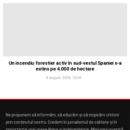
Un incendiu forestier activ în sud-vestul Spaniei s-a
extins pe 4.000 de hectare
8 august, 2026, 18:30
Ne propunem să informăm, să educăm și să inspirăm cititorii
prin conținutul nostru. Credem în jurnalismul de calitate și în
importanța unei prese libere și independente. Misiunea noastră