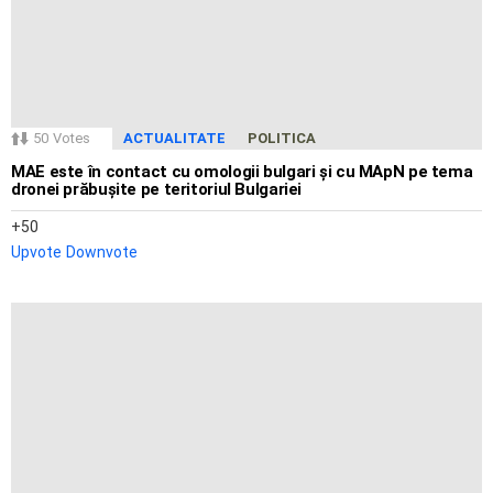
50
Votes
ACTUALITATE
POLITICA
MAE este în contact cu omologii bulgari și cu MApN pe tema
dronei prăbușite pe teritoriul Bulgariei
50
Upvote
Downvote