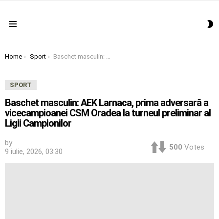
S
Menu
S
You are here:
Home
Sport
Baschet masculin: AEK Larnaca, prima adversară a vicecampioanei CSM Oradea la turneul preliminar al Ligii Campionilor
SPORT
Baschet masculin: AEK Larnaca, prima adversară a
vicecampioanei CSM Oradea la turneul preliminar al
Ligii Campionilor
by
500
Votes
9 iulie, 2026, 03:30