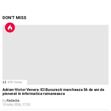
DON'T MISS
478
Votes
Adrian-Victor Vevera: ICI Bucuresti marcheaza 56 de ani de
pionerat in informatica romaneasca
by
Redactia
15 iulie, 2026, 17:30