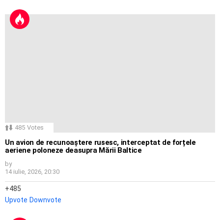
485
Votes
Un avion de recunoaștere rusesc, interceptat de forțele
aeriene poloneze deasupra Mării Baltice
by
14 iulie, 2026, 20:30
485
Upvote
Downvote