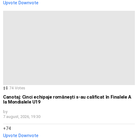
Upvote
Downvote
74
Votes
Canotaj: Cinci echipaje românești s-au calificat în Finalele A
la Mondialele U19
by
7 august, 2026, 19:30
74
Upvote
Downvote