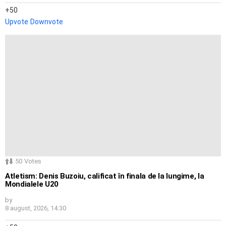
50
Upvote
Downvote
50
Votes
Atletism: Denis Buzoiu, calificat în finala de la lungime, la
Mondialele U20
by
8 august, 2026, 14:30