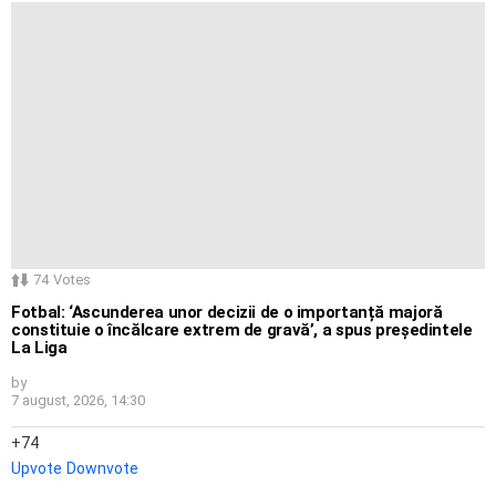
74
Votes
Fotbal: ‘Ascunderea unor decizii de o importanță majoră
constituie o încălcare extrem de gravă’, a spus președintele
La Liga
by
7 august, 2026, 14:30
74
Upvote
Downvote