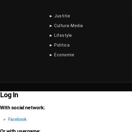
► Justitie
► Cultura-Media
► Lifestyle
► Politica
► Economie
Log In
With social network:
Facebook
Or with username: