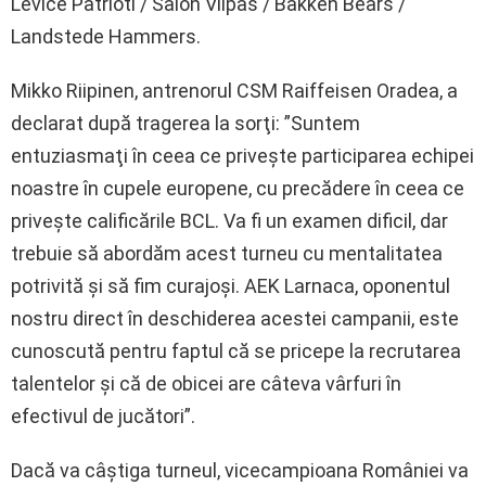
Levice Patrioti / Salon Vilpas / Bakken Bears /
Landstede Hammers.
Mikko Riipinen, antrenorul CSM Raiffeisen Oradea, a
declarat după tragerea la sorţi: ”Suntem
entuziasmaţi în ceea ce priveşte participarea echipei
noastre în cupele europene, cu precădere în ceea ce
priveşte calificările BCL. Va fi un examen dificil, dar
trebuie să abordăm acest turneu cu mentalitatea
potrivită şi să fim curajoşi. AEK Larnaca, oponentul
nostru direct în deschiderea acestei campanii, este
cunoscută pentru faptul că se pricepe la recrutarea
talentelor şi că de obicei are câteva vârfuri în
efectivul de jucători”.
Dacă va câştiga turneul, vicecampioana României va