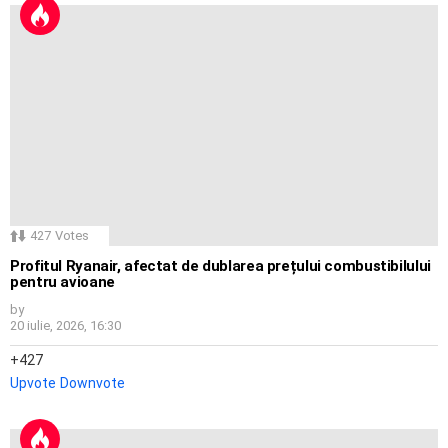
427
Votes
Profitul Ryanair, afectat de dublarea prețului combustibilului
pentru avioane
by
20 iulie, 2026, 16:30
427
Upvote
Downvote