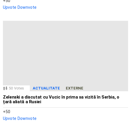
50
Upvote
Downvote
50
Votes
ACTUALITATE
EXTERNE
Zelenski a discutat cu Vucic în prima sa vizită în Serbia, o
țară aliată a Rusiei
50
Upvote
Downvote