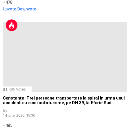
478
Upvote
Downvote
485
Votes
Constanța: Trei persoane transportate la spital în urma unui
accident cu cinci autoturisme, pe DN 39, la Eforie Sud
by
14 iulie, 2026, 19:30
485