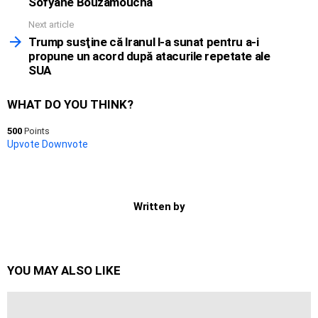
Sofyane Bouzamoucha
Next article
Trump susţine că Iranul l-a sunat pentru a-i
propune un acord după atacurile repetate ale
SUA
WHAT DO YOU THINK?
500
Points
Upvote
Downvote
Written by
YOU MAY ALSO LIKE