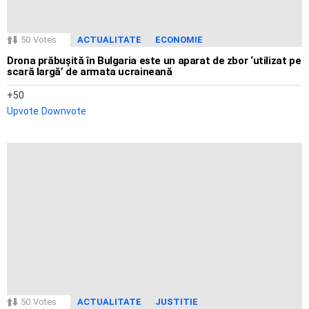
50
Votes
ACTUALITATE
ECONOMIE
Drona prăbușită în Bulgaria este un aparat de zbor ‘utilizat pe
scară largă’ de armata ucraineană
50
Upvote
Downvote
50
Votes
ACTUALITATE
JUSTITIE