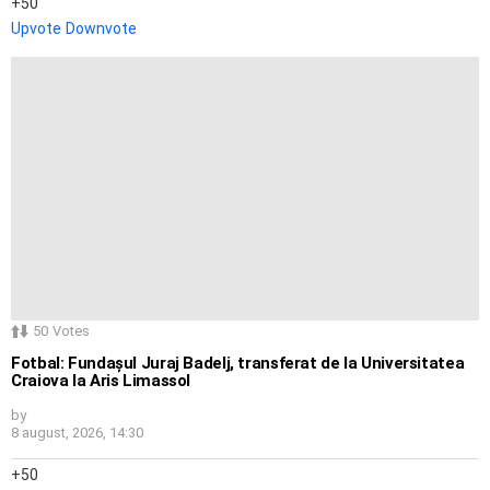
50
Upvote
Downvote
50
Votes
Fotbal: Fundașul Juraj Badelj, transferat de la Universitatea
Craiova la Aris Limassol
by
8 august, 2026, 14:30
50