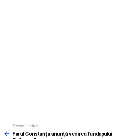
Previous article
See
more
Farul Constanţa anunţă venirea fundaşului