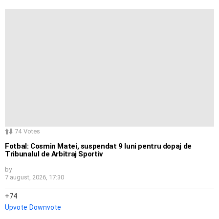
74
Votes
Fotbal: Cosmin Matei, suspendat 9 luni pentru dopaj de
Tribunalul de Arbitraj Sportiv
by
7 august, 2026, 17:30
74
Upvote
Downvote