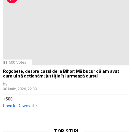
500
Votes
Rogobete, despre cazul de la Bihor: Mă bucur că am avut
curajul să acționăm; justiția își urmează cursul
by
30 iunie, 2026, 22:30
500
Upvote
Downvote
TOP ȘTIRI