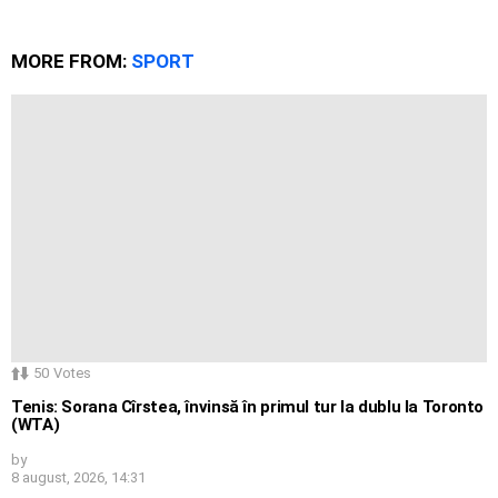
MORE FROM:
SPORT
50
Votes
Tenis: Sorana Cîrstea, învinsă în primul tur la dublu la Toronto
(WTA)
by
8 august, 2026, 14:31