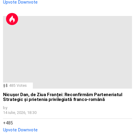
Upvote
Downvote
485
Votes
Nicușor Dan, de Ziua Franței: Reconfirmăm Parteneriatul
Strategic și prietenia privilegiată franco-română
by
14 iulie, 2026, 18:30
485
Upvote
Downvote