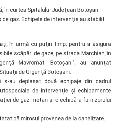
ă, în curtea Spitalului Judeţean Botoşani
de gaz. Echipele de intervenţie au stabilit
aţi, în urmă cu puţin timp, pentru a asigura
sibile scăpări de gaze, pe strada Marchian, în
rgenţă Mavromati Botoşani”, au anunţat
Situaţii de Urgenţă Botoşani.
i s-au deplasat două echipaje din cadrul
utospeciale de intervenţie şi echipamente
ţiei de gaz metan şi o echipă a furnizorului
statat că mirosul provenea de la canalizare.