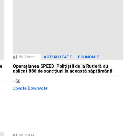
50
Votes
ACTUALITATE
ECONOMIE
pe
Operațiunea SPEED: Polițiștii de la Rutieră au
aplicat 886 de sancțiuni în această săptămână
50
Upvote
Downvote
50
Votes