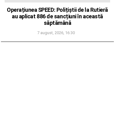
Operațiunea SPEED: Polițiștii de la Rutieră
au aplicat 886 de sancțiuni în această
săptămână
7 august, 2026, 16:30