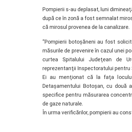
Pompierii s-au deplasat, luni dimineaţ
după ce în zonă a fost semnalat miros 
că mirosul provenea de la canalizare.
“Pompierii botoşăneni au fost solicit
măsurile de prevenire în cazul unei po
curtea Spitalului Judeţean de U
reprezentanţii Inspectoratului pentru 
Ei au menţionat că la faţa loculu
Detaşamentului Botoşan, cu două a
specifice pentru măsurarea concentra
de gaze naturale.
În urma verificărilor, pompierii au con