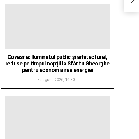
29-a 
Covasna: Iluminatul public și arhitectural,
reduse pe timpul nopții la Sfântu Gheorghe
pentru economisirea energiei
7 august, 2026, 16:30