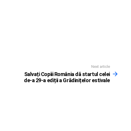
Next article
Salvați Copiii România dă startul celei
de-a 29-a ediții a Grădinițelor estivale