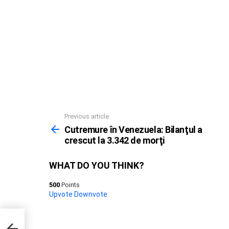
Previous article
See
more
Cutremure în Venezuela: Bilanţul a
crescut la 3.342 de morţi
WHAT DO YOU THINK?
500
Points
Upvote
Downvote
escut