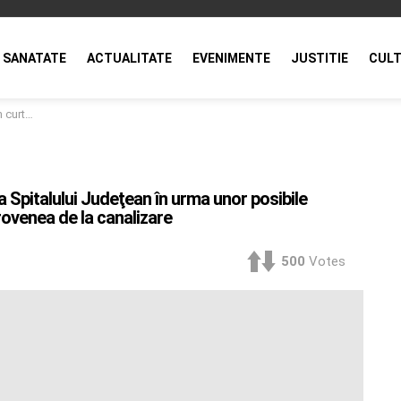
SANATATE
ACTUALITATE
EVENIMENTE
JUSTITIE
CULT
ea de la canalizare
a Spitalului Judeţean în urma unor posibile
provenea de la canalizare
500
Votes