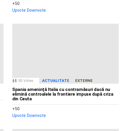
50
Upvote
Downvote
50
Votes
ACTUALITATE
EXTERNE
Spania amenință Italia cu contramăsuri dacă nu
elimină controalele la frontiere impuse după criza
din Ceuta
50
Upvote
Downvote