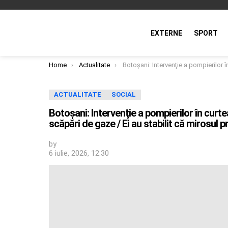
EXTERNE
SPORT
You are here:
Home
Actualitate
Botoşani: Intervenţie a pompierilor în curtea Spitalului Judeţean în urma unor posibile scăpări de gaze / Ei au stabilit că mirosul proven
ACTUALITATE
SOCIAL
Botoşani: Intervenţie a pompierilor în curte
scăpări de gaze / Ei au stabilit că mirosul 
by
6 iulie, 2026, 12:30