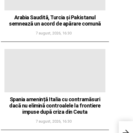
Arabia Saudită, Turcia și Pakistanul
semnează un acord de apărare comună
7 august, 2026, 16:30
Spania amenință Italia cu contramăsuri
dacă nu elimină controalele la frontiere
impuse după criza din Ceuta
7 august, 2026, 16:30
Salva