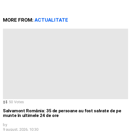
MORE FROM:
ACTUALITATE
50
Votes
Salvamont România: 35 de persoane au fost salvate de pe
munte în ultimele 24 de ore
by
9 august, 2026, 10:30