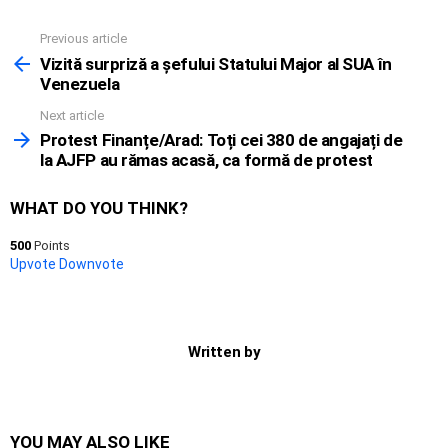
Previous article
See
more
Vizită surpriză a șefului Statului Major al SUA în
Venezuela
Next article
Protest Finanțe/Arad: Toți cei 380 de angajați de
la AJFP au rămas acasă, ca formă de protest
WHAT DO YOU THINK?
500
Points
Upvote
Downvote
Written by
YOU MAY ALSO LIKE