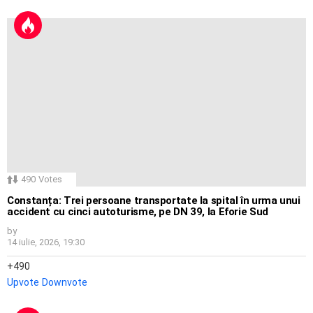
490
Votes
Constanța: Trei persoane transportate la spital în urma unui
accident cu cinci autoturisme, pe DN 39, la Eforie Sud
by
14 iulie, 2026, 19:30
490
Upvote
Downvote