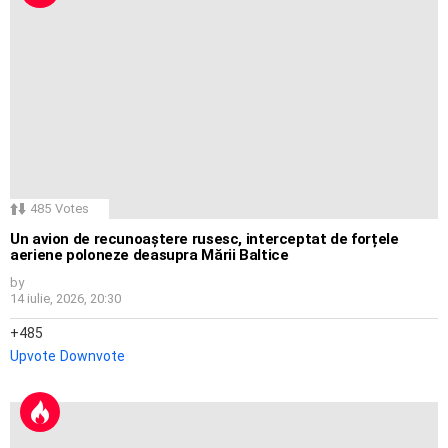
485
Votes
Un avion de recunoaștere rusesc, interceptat de forțele
aeriene poloneze deasupra Mării Baltice
by
14 iulie, 2026, 20:30
485
Upvote
Downvote