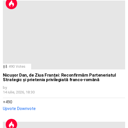
490
Votes
Nicușor Dan, de Ziua Franței: Reconfirmăm Parteneriatul
Strategic și prietenia privilegiată franco-română
by
14 iulie, 2026, 18:30
490
Upvote
Downvote