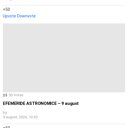
50
Upvote
Downvote
50
Votes
EFEMERIDE ASTRONOMICE – 9 august
by
9 august, 2026, 10:30
50