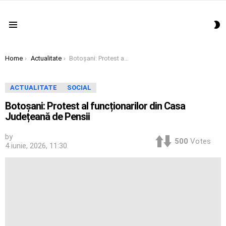
S
Menu
S
You are here:
Home
Actualitate
Botoșani: Protest al funcționarilor din Casa Județeană de Pensii
ACTUALITATE
SOCIAL
Botoșani: Protest al funcționarilor din Casa
Județeană de Pensii
by
500
Votes
4 iunie, 2026, 11:30