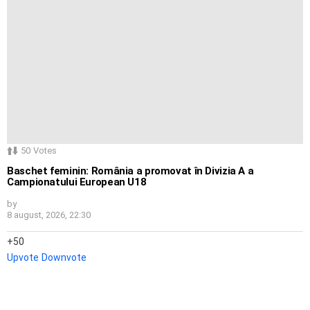
50
Votes
Baschet feminin: România a promovat în Divizia A a
Campionatului European U18
by
8 august, 2026, 22:30
50
Upvote
Downvote