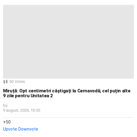
50
Votes
Miruță: Opt centimetri câștigați la Cernavodă; cel puțin alte
9 zile pentru Unitatea 2
by
9 august, 2026, 10:30
50
Upvote
Downvote