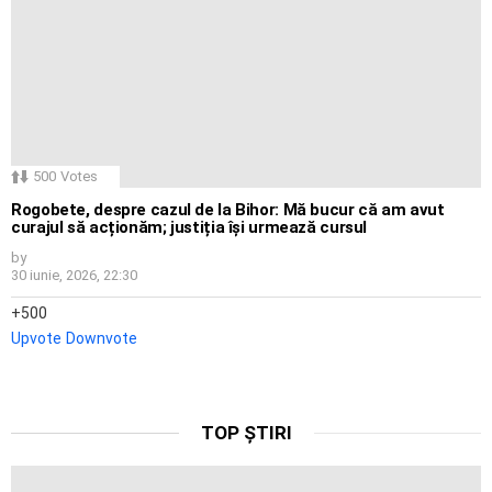
500
Votes
Rogobete, despre cazul de la Bihor: Mă bucur că am avut
curajul să acționăm; justiția își urmează cursul
by
30 iunie, 2026, 22:30
500
Upvote
Downvote
TOP ȘTIRI