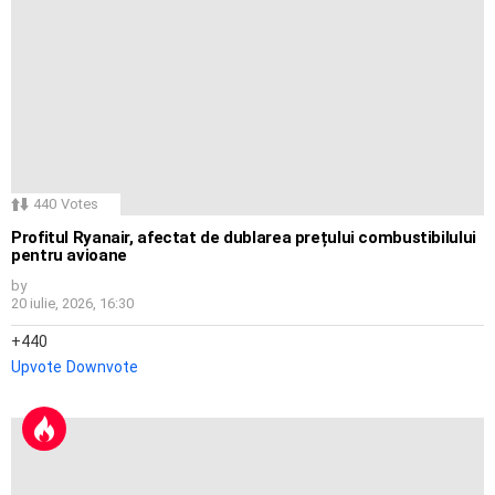
440
Votes
Profitul Ryanair, afectat de dublarea prețului combustibilului
pentru avioane
by
20 iulie, 2026, 16:30
440
Upvote
Downvote