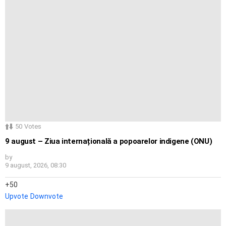
50
Votes
9 august – Ziua internațională a popoarelor indigene (ONU)
by
9 august, 2026, 08:30
50
Upvote
Downvote