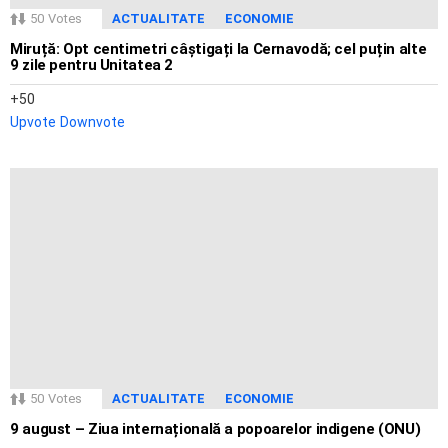
50
Votes
ACTUALITATE
ECONOMIE
Miruță: Opt centimetri câștigați la Cernavodă; cel puțin alte
9 zile pentru Unitatea 2
50
Upvote
Downvote
50
Votes
ACTUALITATE
ECONOMIE
9 august – Ziua internațională a popoarelor indigene (ONU)