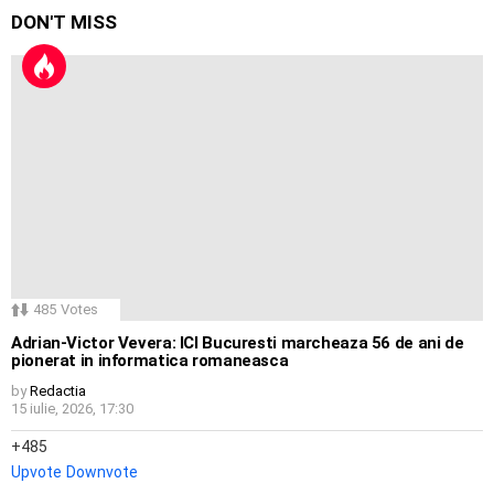
DON'T MISS
485
Votes
Adrian-Victor Vevera: ICI Bucuresti marcheaza 56 de ani de
pionerat in informatica romaneasca
by
Redactia
15 iulie, 2026, 17:30
485
Upvote
Downvote