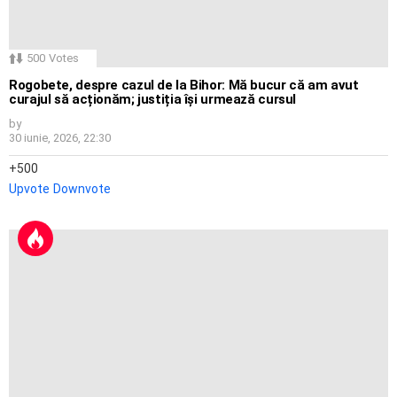
500
Votes
Rogobete, despre cazul de la Bihor: Mă bucur că am avut
curajul să acționăm; justiția își urmează cursul
by
30 iunie, 2026, 22:30
500
Upvote
Downvote