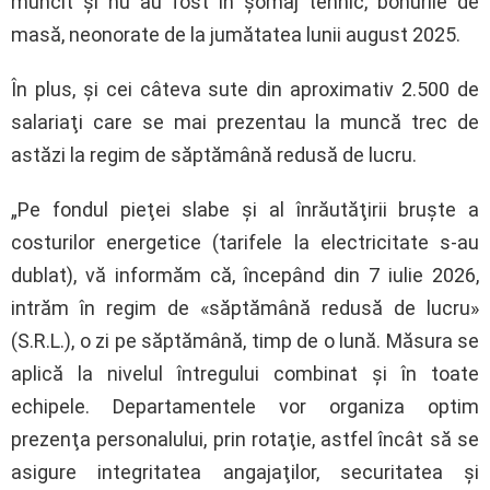
muncit şi nu au fost în şomaj tehnic, bonurile de
masă, neonorate de la jumătatea lunii august 2025.
În plus, şi cei câteva sute din aproximativ 2.500 de
salariaţi care se mai prezentau la muncă trec de
astăzi la regim de săptămână redusă de lucru.
„Pe fondul pieţei slabe şi al înrăutăţirii bruşte a
costurilor energetice (tarifele la electricitate s-au
dublat), vă informăm că, începând din 7 iulie 2026,
intrăm în regim de «săptămână redusă de lucru»
(S.R.L.), o zi pe săptămână, timp de o lună. Măsura se
aplică la nivelul întregului combinat şi în toate
echipele. Departamentele vor organiza optim
prezenţa personalului, prin rotaţie, astfel încât să se
asigure integritatea angajaţilor, securitatea şi