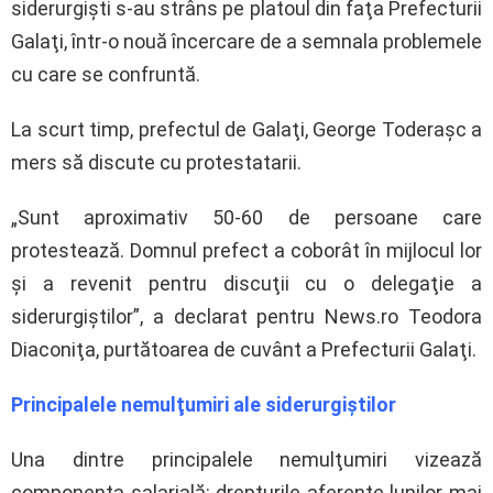
siderurgişti s-au strâns pe platoul din faţa Prefecturii
Galaţi, într-o nouă încercare de a semnala problemele
cu care se confruntă.
La scurt timp, prefectul de Galaţi, George Toderaşc a
mers să discute cu protestatarii.
„Sunt aproximativ 50-60 de persoane care
protestează. Domnul prefect a coborât în mijlocul lor
şi a revenit pentru discuţii cu o delegaţie a
siderurgiştilor”, a declarat pentru News.ro Teodora
Diaconiţa, purtătoarea de cuvânt a Prefecturii Galaţi.
Principalele nemulţumiri ale siderurgiştilor
Una dintre principalele nemulţumiri vizează
componenta salarială: drepturile aferente lunilor mai