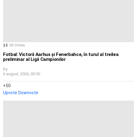
50
Votes
Fotbal: Victorii Aarhus și Fenerbahce, în turul al treilea
preliminar al Ligii Campionilor
by
6 august, 2026, 00:30
50
Upvote
Downvote