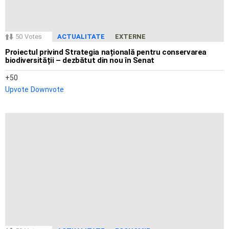
50
Votes
ACTUALITATE
EXTERNE
Proiectul privind Strategia națională pentru conservarea
biodiversității – dezbătut din nou în Senat
50
Upvote
Downvote