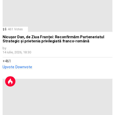
461
Votes
Nicușor Dan, de Ziua Franței: Reconfirmăm Parteneriatul
Strategic și prietenia privilegiată franco-română
by
14 iulie, 2026, 18:30
461
Upvote
Downvote