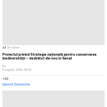
50
Votes
Proiectul privind Strategia națională pentru conservarea
biodiversității – dezbătut din nou în Senat
by
6 august, 2026, 06:30
50
Upvote
Downvote