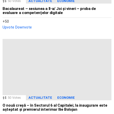
50
Votes
ACTUALITATE
ECONOMIE
Bacalaureat – sesiunea a II-a/ Joi și vineri – proba de
evaluare a competențelor digitale
50
Upvote
Downvote
50
Votes
ACTUALITATE
ECONOMIE
O nouă creșă – în Sectorul 6 al Capitalei; la inaugurare este
așteptat și premierul interimar Ilie Bolojan