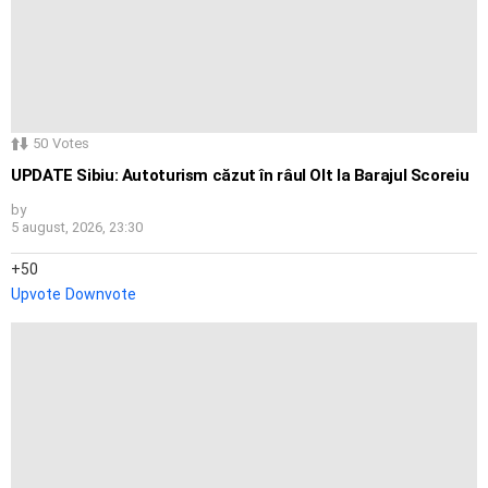
50
Votes
UPDATE Sibiu: Autoturism căzut în râul Olt la Barajul Scoreiu
by
5 august, 2026, 23:30
50
Upvote
Downvote