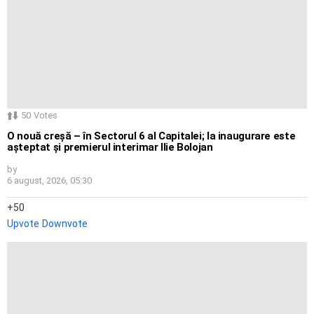
50
Votes
O nouă creșă – în Sectorul 6 al Capitalei; la inaugurare este
așteptat și premierul interimar Ilie Bolojan
by
6 august, 2026, 05:30
50
Upvote
Downvote