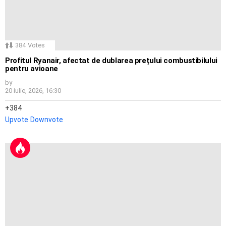
384
Votes
Profitul Ryanair, afectat de dublarea prețului combustibilului
pentru avioane
by
20 iulie, 2026, 16:30
384
Upvote
Downvote