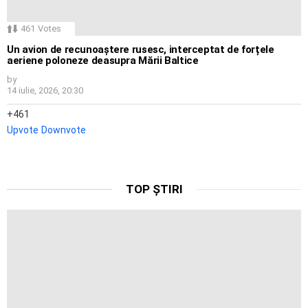
461
Votes
Un avion de recunoaștere rusesc, interceptat de forțele
aeriene poloneze deasupra Mării Baltice
by
14 iulie, 2026, 20:30
461
Upvote
Downvote
TOP ȘTIRI