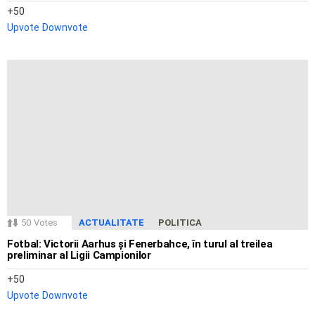
50
Upvote
Downvote
50
Votes
ACTUALITATE
POLITICA
Fotbal: Victorii Aarhus și Fenerbahce, în turul al treilea
preliminar al Ligii Campionilor
50
Upvote
Downvote