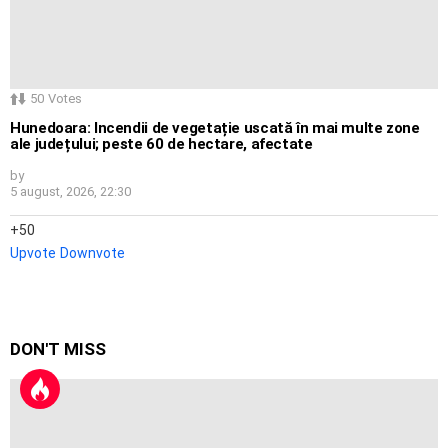
50
Votes
Hunedoara: Incendii de vegetație uscată în mai multe zone
ale județului; peste 60 de hectare, afectate
by
5 august, 2026, 22:30
50
Upvote
Downvote
DON'T MISS