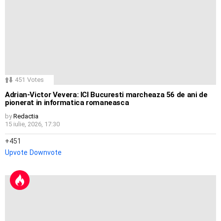
451
Votes
Adrian-Victor Vevera: ICI Bucuresti marcheaza 56 de ani de
pionerat in informatica romaneasca
by
Redactia
15 iulie, 2026, 17:30
451
Upvote
Downvote