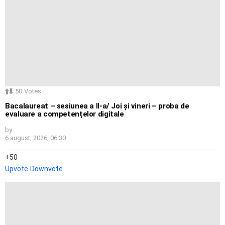
50
Votes
Bacalaureat – sesiunea a II-a/ Joi și vineri – proba de
evaluare a competențelor digitale
by
6 august, 2026, 06:30
50
Upvote
Downvote