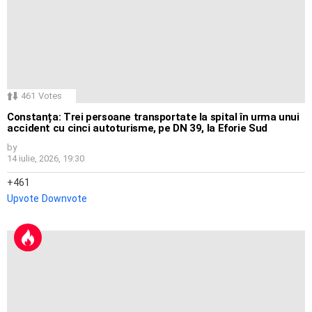
461
Votes
Constanța: Trei persoane transportate la spital în urma unui
accident cu cinci autoturisme, pe DN 39, la Eforie Sud
by
14 iulie, 2026, 19:30
461
Upvote
Downvote