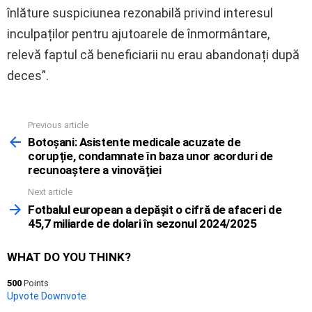
înlăture suspiciunea rezonabilă privind interesul
inculpaților pentru ajutoarele de înmormântare,
relevă faptul că beneficiarii nu erau abandonați după
deces”.
Previous article
See
more
Botoșani: Asistente medicale acuzate de
corupție, condamnate în baza unor acorduri de
recunoaștere a vinovăției
Next article
Fotbalul european a depășit o cifră de afaceri de
45,7 miliarde de dolari în sezonul 2024/2025
WHAT DO YOU THINK?
500
Points
Upvote
Downvote