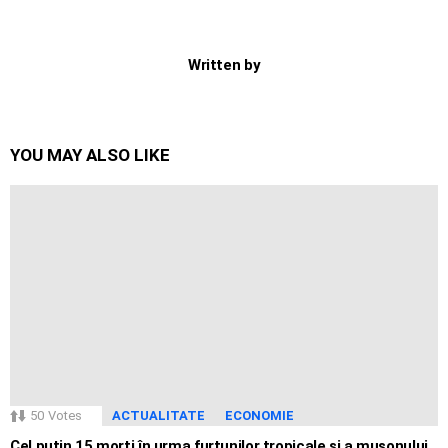
Written by
YOU MAY ALSO LIKE
50
Votes
ACTUALITATE
ECONOMIE
Cel puțin 15 morți în urma furtunilor tropicale și a musonului