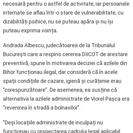
necesară pentru o astfel de activitate, iar persoanele
internate se aflau într-o stare de vulnerabilitate, cu
dizabilități psihice, nu se puteau apăra și nu își
puteau exprima voința.
Andrada Albescu, judecătoarea de la Tribunalul
București care a respins cererea DIICOT de arestare
preventivă, spune în motivarea deciziei că azilele din
Bihor funcționau ilegal, dar consideră că în acele
spații condițiile de cazare, igienă și curățenie erau
”corespunzătoare”. De asemenea, ea susține că
alternativa la azilele administrate de Viorel Pașca era
”revenirea în stradă a bolnavilor”.
”Deși locațiile administrate de inculpați nu
funcționau cu respectarea cadrului legal aplicabil