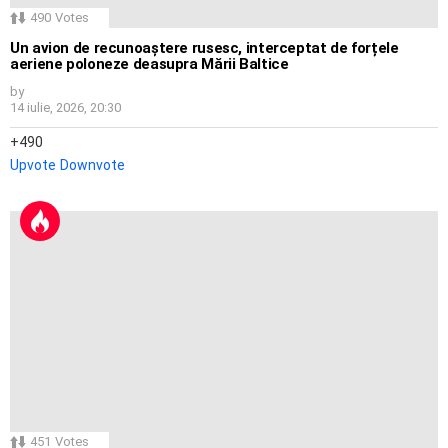
490
Votes
Un avion de recunoaștere rusesc, interceptat de forțele
aeriene poloneze deasupra Mării Baltice
by
14 iulie, 2026, 20:30
490
Upvote
Downvote
451
Votes