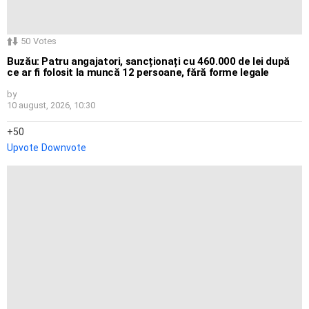
50
Votes
Buzău: Patru angajatori, sancționați cu 460.000 de lei după
ce ar fi folosit la muncă 12 persoane, fără forme legale
by
10 august, 2026, 10:30
50
Upvote
Downvote