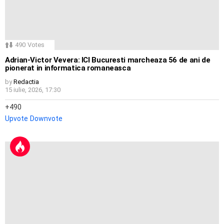
490
Votes
Adrian-Victor Vevera: ICI Bucuresti marcheaza 56 de ani de
pionerat in informatica romaneasca
by
Redactia
15 iulie, 2026, 17:30
490
Upvote
Downvote