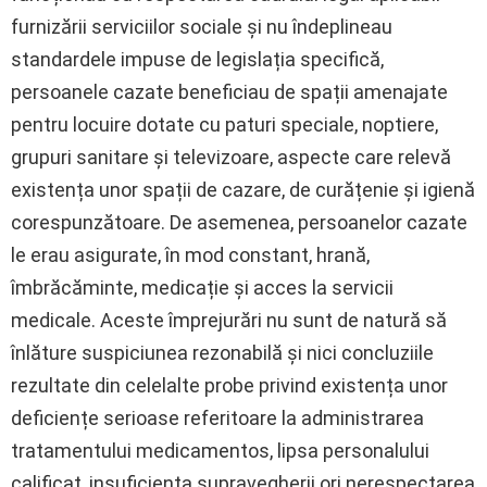
furnizării serviciilor sociale și nu îndeplineau
standardele impuse de legislația specifică,
persoanele cazate beneficiau de spații amenajate
pentru locuire dotate cu paturi speciale, noptiere,
grupuri sanitare și televizoare, aspecte care relevă
existența unor spații de cazare, de curățenie și igienă
corespunzătoare. De asemenea, persoanelor cazate
le erau asigurate, în mod constant, hrană,
îmbrăcăminte, medicație și acces la servicii
medicale. Aceste împrejurări nu sunt de natură să
înlăture suspiciunea rezonabilă și nici concluziile
rezultate din celelalte probe privind existența unor
deficiențe serioase referitoare la administrarea
tratamentului medicamentos, lipsa personalului
calificat, insuficiența supravegherii ori nerespectarea