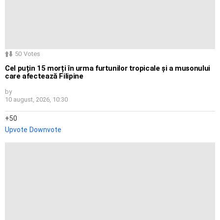
50
Votes
Cel puțin 15 morți în urma furtunilor tropicale și a musonului
care afectează Filipine
by
10 august, 2026, 10:30
50
Upvote
Downvote