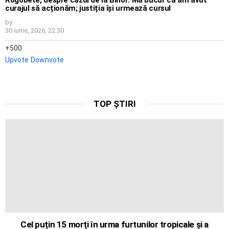
curajul să acționăm; justiția își urmează cursul
by
30 iunie, 2026, 22:30
500
Upvote
Downvote
TOP ȘTIRI
Cel puțin 15 morți în urma furtunilor tropicale și a