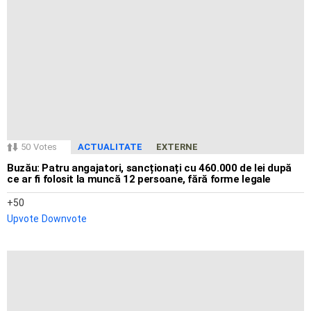
50
Votes
ACTUALITATE
EXTERNE
Buzău: Patru angajatori, sancționați cu 460.000 de lei după
ce ar fi folosit la muncă 12 persoane, fără forme legale
50
Upvote
Downvote