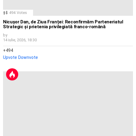
494
Votes
Nicușor Dan, de Ziua Franței: Reconfirmăm Parteneriatul
Strategic și prietenia privilegiată franco-română
by
14 iulie, 2026, 18:30
494
Upvote
Downvote