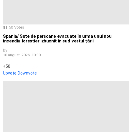
50
Votes
Spania/ Sute de persoane evacuate în urma unui nou
incendiu forestier izbucnit în sud-vestul țării
by
10 august, 2026, 10:30
50
Upvote
Downvote