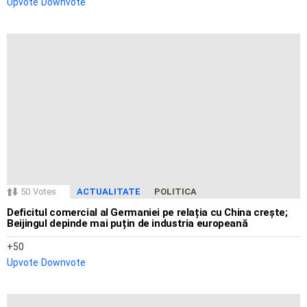
Upvote
Downvote
50
Votes
ACTUALITATE
POLITICA
Deficitul comercial al Germaniei pe relația cu China crește;
Beijingul depinde mai puțin de industria europeană
50
Upvote
Downvote