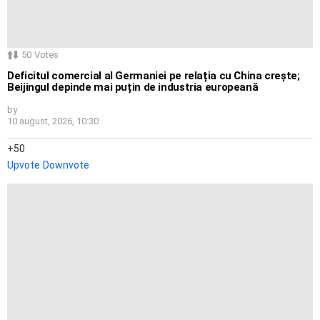
50
Votes
Deficitul comercial al Germaniei pe relația cu China crește;
Beijingul depinde mai puțin de industria europeană
by
10 august, 2026, 10:30
50
Upvote
Downvote