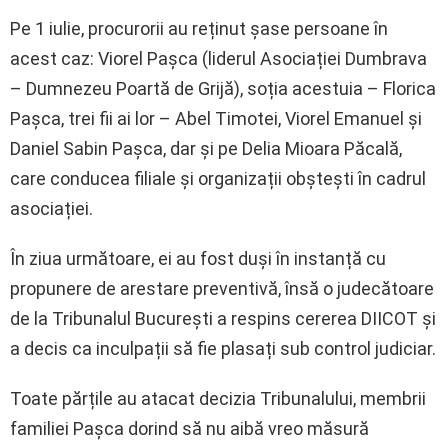
Pe 1 iulie, procurorii au reținut șase persoane în
acest caz: Viorel Pașca (liderul Asociației Dumbrava
– Dumnezeu Poartă de Grijă), soția acestuia – Florica
Pașca, trei fii ai lor – Abel Timotei, Viorel Emanuel și
Daniel Sabin Pașca, dar și pe Delia Mioara Păcală,
care conducea filiale și organizații obștești în cadrul
asociației.
În ziua următoare, ei au fost duși în instanță cu
propunere de arestare preventivă, însă o judecătoare
de la Tribunalul București a respins cererea DIICOT și
a decis ca inculpații să fie plasați sub control judiciar.
Toate părțile au atacat decizia Tribunalului, membrii
familiei Pașca dorind să nu aibă vreo măsură