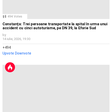
494
Votes
Constanța: Trei persoane transportate la spital în urma unui
accident cu cinci autoturisme, pe DN 39, la Eforie Sud
by
14 iulie, 2026, 19:30
494
Upvote
Downvote