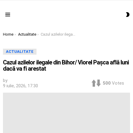
S
Menu
S
You are here:
Home
Actualitate
Cazul azilelor ilegale din Bihor/ Viorel Pașca află luni dacă va fi arestat
ACTUALITATE
Cazul azilelor ilegale din Bihor/ Viorel Pașca află luni
dacă va fi arestat
by
500
Votes
9 iulie, 2026, 17:30