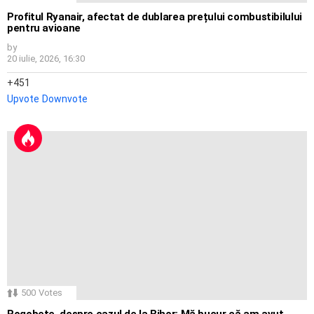
Profitul Ryanair, afectat de dublarea prețului combustibilului
pentru avioane
by
20 iulie, 2026, 16:30
451
Upvote
Downvote
500
Votes
Rogobete, despre cazul de la Bihor: Mă bucur că am avut