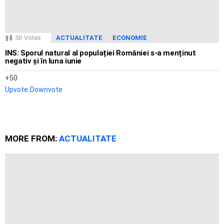
50
Votes
ACTUALITATE
ECONOMIE
INS: Sporul natural al populației României s-a menținut
negativ și în luna iunie
50
Upvote
Downvote
MORE FROM:
ACTUALITATE