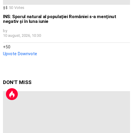
50
Votes
INS: Sporul natural al populației României s-a menținut
negativ și în luna iunie
by
10 august, 2026, 10:30
50
Upvote
Downvote
DON'T MISS