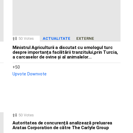
50
Votes
ACTUALITATE
EXTERNE
Ministrul Agriculturii a discutat cu omologul turc
despre importanța facilitării tranzitului,prin Turcia,
a carcaselor de ovine și al animalelor…
50
Upvote
Downvote
50
Votes
Autoritatea de concurență analizează preluarea
Aratas Corporation de către The Carlyle Group