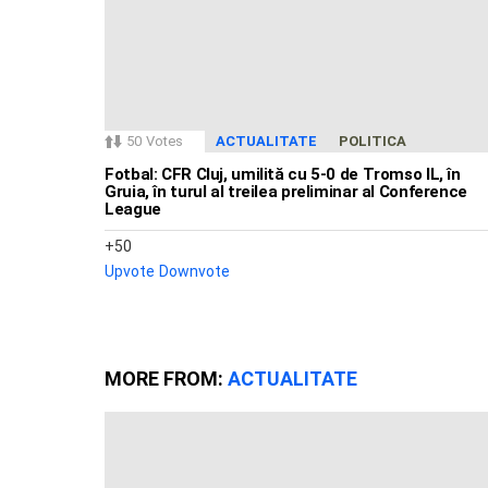
50
Votes
ACTUALITATE
POLITICA
Fotbal: CFR Cluj, umilită cu 5-0 de Tromso IL, în
Gruia, în turul al treilea preliminar al Conference
League
50
Upvote
Downvote
MORE FROM:
ACTUALITATE