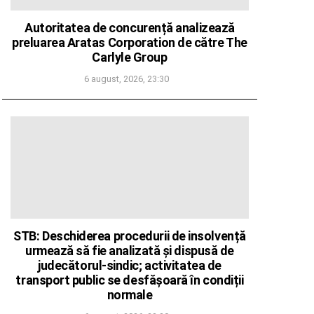
Autoritatea de concurență analizează
preluarea Aratas Corporation de către The
Carlyle Group
6 august, 2026, 23:30
STB: Deschiderea procedurii de insolvență
urmează să fie analizată și dispusă de
judecătorul-sindic; activitatea de
transport public se desfășoară în condiții
normale