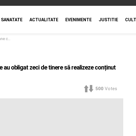
SANATATE
ACTUALITATE
EVENIMENTE
JUSTITIE
CULT
ntru OnlyFans
e au obligat zeci de tinere să realizeze conținut
500
Votes