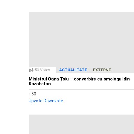
50
Votes
ACTUALITATE
EXTERNE
Ministrul Oana Țoiu – convorbire cu omologul din
Kazahstan
50
Upvote
Downvote