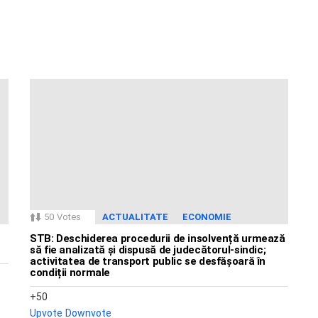
50
Votes
ACTUALITATE
ECONOMIE
STB: Deschiderea procedurii de insolvență urmează
să fie analizată și dispusă de judecătorul-sindic;
activitatea de transport public se desfășoară în
condiții normale
50
Upvote
Downvote