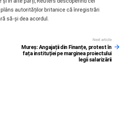
i în alte părți, Reuters descoperind cel
lâns autorităților britanice că înregistrări
ră să-și dea acordul.
Next article
Mureș: Angajații din Finanțe, protest în
fața instituției pe marginea proiectului
legii salarizării