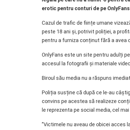
erotic pentru conturi de pe OnlyFans 
Cazul de trafic de ființe umane vizeaz
peste 18 ani și, potrivit poliției, a pro
pentru a furniza conținut fără a avea co
OnlyFans este un site pentru adulți pe
accesul la fotografii și materiale video
Biroul său media nu a răspuns imediat 
Poliția susține că după ce le-au câștig
convins pe acestea să realizeze conți
le reprezenta pe social media, cel ma
”Victimele nu aveau de obicei acces la 