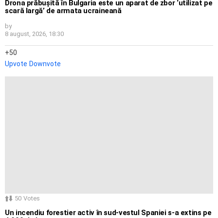
Drona prăbușită în Bulgaria este un aparat de zbor ‘utilizat pe
scară largă’ de armata ucraineană
by
8 august, 2026, 18:30
50
Upvote
Downvote
50
Votes
Un incendiu forestier activ în sud-vestul Spaniei s-a extins pe