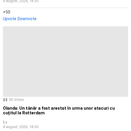
8 august, 2026, 18:30
50
Upvote
Downvote
50
Votes
Olanda: Un tânăr a fost arestat în urma unor atacuri cu
cuțitul la Rotterdam
by
8 august, 2026, 18:30