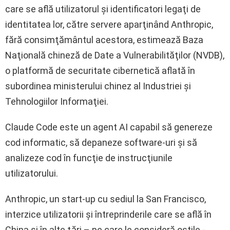
care se află utilizatorul şi identificatori legaţi de
identitatea lor, către servere aparţinând Anthropic,
fără consimţământul acestora, estimează Baza
Naţională chineză de Date a Vulnerabilităţilor (NVDB),
o platformă de securitate cibernetică aflată în
subordinea ministerului chinez al Industriei şi
Tehnologiilor Informaţiei.
Claude Code este un agent AI capabil să genereze
cod informatic, să depaneze software-uri şi să
analizeze cod în funcţie de instrucţiunile
utilizatorului.
Anthropic, un start-up cu sediul la San Francisco,
interzice utilizatorii şi întreprinderile care se află în
China şi în alte ţări – pe care le consideră ostile -,