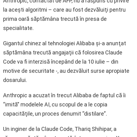
Anthropic, contactat de AFP, nu a răspuns cu privire
la aceşti algoritmi – care au fost dezvăluiţi pentru
prima oară săptămâna trecută în presa de
specialitate.
Gigantul chinez al tehnologiei Alibaba şi-a anunţat
săptămâna trecută angajaţii că folosirea Claude
Code va fi interzisă începând de la 10 iulie – din
motive de securitate -, au dezvăluit surse apropiate
dosarului.
Anthropic a acuzat în trecut Alibaba de faptul că îi
“imită” modelele AI, cu scopul de a le copia
capacităţile, un proces denumit “distilare”.
Un inginer de la Claude Code, Thariq Shihipar, a