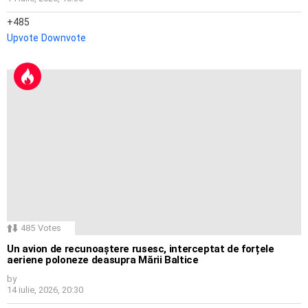
485
Upvote
Downvote
485
Votes
Un avion de recunoaștere rusesc, interceptat de forțele
aeriene poloneze deasupra Mării Baltice
by
14 iulie, 2026, 20:30