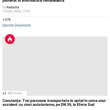
pionerat in informatica romaneasca
by
Redactia
15 iulie, 2026, 17:30
478
Upvote
Downvote
485
Votes
Constanța: Trei persoane transportate la spital în urma unui
accident cu cinci autoturisme, pe DN 39, la Eforie Sud