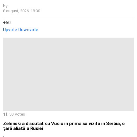
by
8 august, 2026, 18:30
50
Upvote
Downvote
50
Votes
Zelenski a discutat cu Vucic în prima sa vizită în Serbia, o
țară aliată a Rusiei