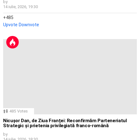
by
14 iulie, 2026, 19:30
485
Upvote
Downvote
485
Votes
Nicușor Dan, de Ziua Franței: Reconfirmăm Parteneriatul
Strategic și prietenia privilegiată franco-română
by
14 iulie, 2026, 18:30