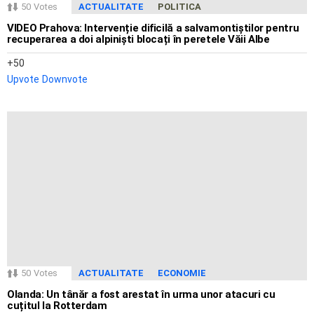
50
Votes
ACTUALITATE
POLITICA
VIDEO Prahova: Intervenție dificilă a salvamontiștilor pentru
recuperarea a doi alpiniști blocați în peretele Văii Albe
50
Upvote
Downvote
50
Votes
ACTUALITATE
ECONOMIE
Olanda: Un tânăr a fost arestat în urma unor atacuri cu
cuțitul la Rotterdam