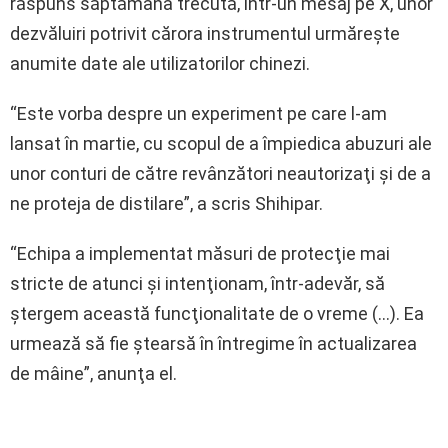
răspuns săptămâna trecută, într-un mesaj pe X, unor
dezvăluiri potrivit cărora instrumentul urmăreşte
anumite date ale utilizatorilor chinezi.
“Este vorba despre un experiment pe care l-am
lansat în martie, cu scopul de a împiedica abuzuri ale
unor conturi de către revânzători neautorizaţi şi de a
ne proteja de distilare”, a scris Shihipar.
“Echipa a implementat măsuri de protecţie mai
stricte de atunci şi intenţionam, într-adevăr, să
ştergem această funcţionalitate de o vreme (…). Ea
urmează să fie ştearsă în întregime în actualizarea
de mâine”, anunţa el.