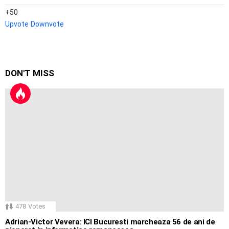
50
Upvote
Downvote
DON'T MISS
478
Votes
Adrian-Victor Vevera: ICI Bucuresti marcheaza 56 de ani de