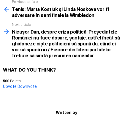
Previous article
See
more
Tenis: Marta Kostiuk și Linda Noskova vor fi
adversare în semifinale la Wimbledon
Next article
Nicuşor Dan, despre criza politică: Preşedintele
României nu face dosare, şantaje, astfel încât să
ghidoneze nişte politicieni să spună da, când ei
vor să spună nu / Fiecare din liderii partidelor
trebuie să simtă presiunea oamenilor
WHAT DO YOU THINK?
500
Points
Upvote
Downvote
Written by