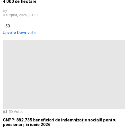
4.000 de hectare
by
8 august, 2026, 18:30
50
Upvote
Downvote
50
Votes
CNPP: 882.735 beneficiari de indemnizație socială pentru
pensionari, în iunie 2026