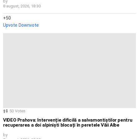
by
8 august, 2026, 18:30
50
Upvote
Downvote
50
Votes
VIDEO Prahova: Intervenție dificilă a salvamontiștilor pentru
recuperarea a doi alpiniști blocați în peretele Văii Albe
by