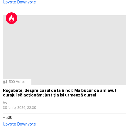
Upvote
Downvote
500
Votes
Rogobete, despre cazul de la Bihor: Mă bucur că am avut
curajul să acționăm; justiția își urmează cursul
by
30 iunie, 2026, 22:30
500
Upvote
Downvote