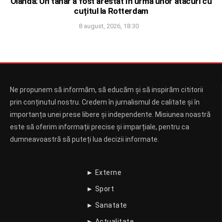
Olanda: Un tânăr a fost arestat în urma unor atacuri cu
cuțitul la Rotterdam
8 august, 2026, 18:30
Ne propunem să informăm, să educăm și să inspirăm cititorii
prin conținutul nostru. Credem în jurnalismul de calitate și în
importanța unei prese libere și independente. Misiunea noastră
este să oferim informații precise și imparțiale, pentru ca
dumneavoastră să puteți lua decizii informate.
► Externe
► Sport
► Sanatate
► Actualitate