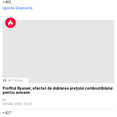
485
Upvote
Downvote
427
Votes
Profitul Ryanair, afectat de dublarea prețului combustibilului
pentru avioane
by
20 iulie, 2026, 16:30
427