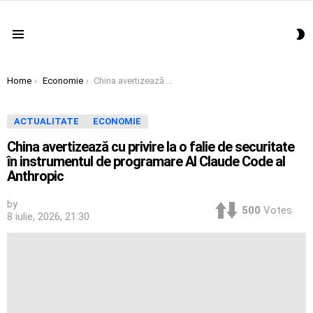
S
Menu
S
You are here:
Home
Economie
China avertizează cu privire la o falie de securitate în instrumentul de programare AI Claude Code al Anthropic
ACTUALITATE
ECONOMIE
China avertizează cu privire la o falie de securitate
în instrumentul de programare AI Claude Code al
Anthropic
by
500
Votes
8 iulie, 2026, 21:30