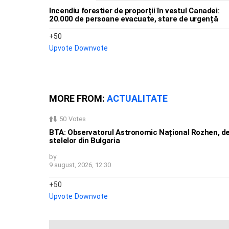
Incendiu forestier de proporții în vestul Canadei:
20.000 de persoane evacuate, stare de urgență
50
Upvote
Downvote
MORE FROM:
ACTUALITATE
50
Votes
BTA: Observatorul Astronomic Național Rozhen, d
stelelor din Bulgaria
by
9 august, 2026, 12:30
50
Upvote
Downvote