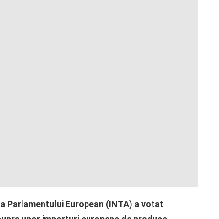
 a Parlamentului European (INTA) a votat
 asupra unor importuri europene de produse