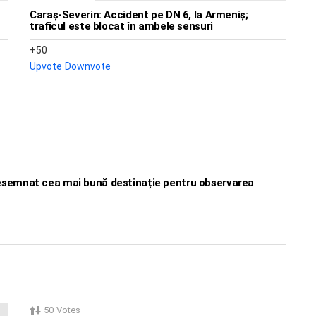
Caraș-Severin: Accident pe DN 6, la Armeniș;
traficul este blocat în ambele sensuri
50
Upvote
Downvote
esemnat cea mai bună destinație pentru observarea
50
Votes