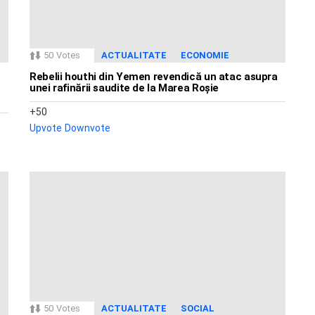
50
Votes
ACTUALITATE
ECONOMIE
Rebelii houthi din Yemen revendică un atac asupra
unei rafinării saudite de la Marea Roșie
50
Upvote
Downvote
50
Votes
ACTUALITATE
SOCIAL