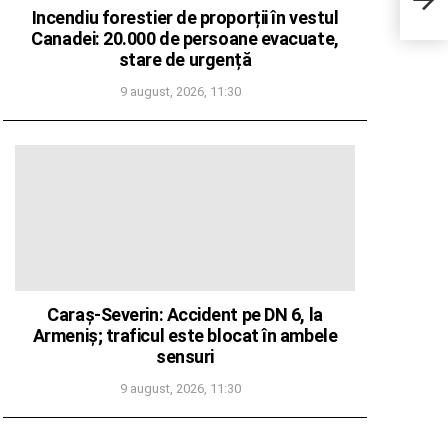
terit
Incendiu forestier de proporții în vestul
Canadei: 20.000 de persoane evacuate,
stare de urgență
9 august, 2026, 11:30
Caraș-Severin: Accident pe DN 6, la
Armeniș; traficul este blocat în ambele
sensuri
9 august, 2026, 11:30