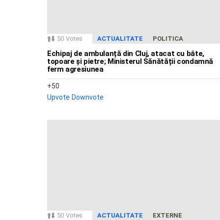
50
Votes
ACTUALITATE
POLITICA
Echipaj de ambulanță din Cluj, atacat cu bâte,
topoare și pietre; Ministerul Sănătății condamnă
ferm agresiunea
50
Upvote
Downvote
50
Votes
ACTUALITATE
EXTERNE