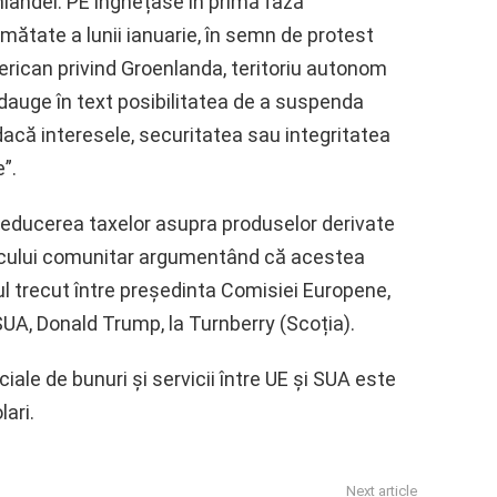
enlandei. PE înghețase în primă fază
mătate a lunii ianuarie, în semn de protest
erican privind Groenlanda, teritoriu autonom
dauge în text posibilitatea de a suspenda
acă interesele, securitatea sau integritatea
”.
educerea taxelor asupra produselor derivate
locului comunitar argumentând că acestea
l trecut între președinta Comisiei Europene,
SUA, Donald Trump, la Turnberry (Scoția).
ale de bunuri și servicii între UE și SUA este
lari.
Next article