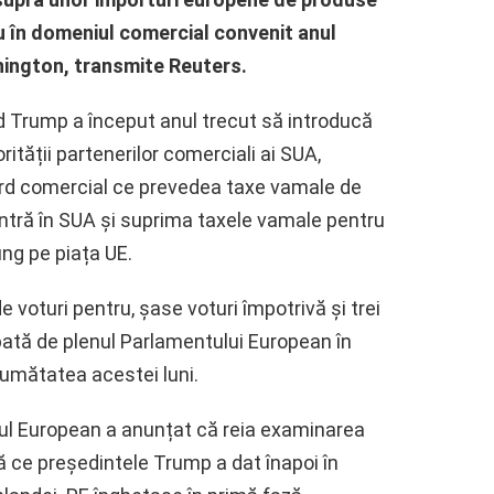
u în domeniul comercial convenit anul
ington, transmite Reuters.
 Trump a început anul trecut să introducă
tății partenerilor comerciali ai SUA,
rd comercial ce prevedea taxe vamale de
ntră în SUA și suprima taxele vamale pentru
ng pe piața UE.
 voturi pentru, șase voturi împotrivă și trei
obată de plenul Parlamentului European în
 jumătatea acestei luni.
ntul European a anunțat că reia examinarea
ă ce președintele Trump a dat înapoi în