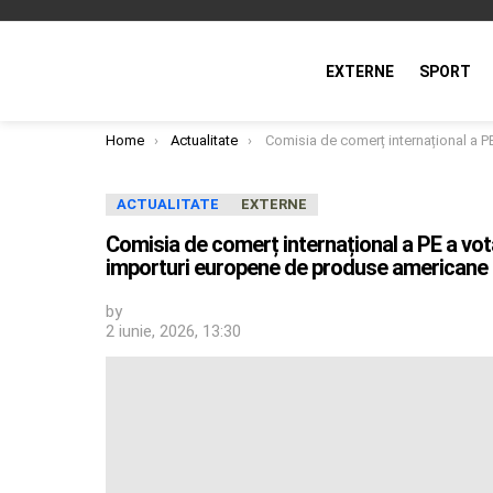
EXTERNE
SPORT
You are here:
Home
Actualitate
Comisia de comerț internațional a PE a votat pentru eliminarea taxelor asupra unor importuri europene de produ
ACTUALITATE
EXTERNE
Comisia de comerț internațional a PE a vot
importuri europene de produse americane
by
2 iunie, 2026, 13:30