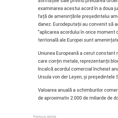
afirmațiile sale privind preluarea Gro
examinarea acestui acord în a doua ju
față de amenințările președintelui am
danez. Eurodeputații au convenit să a
”aplicarea acordului în orice moment d
teritorială ale Europei sunt amenințate
Uniunea Europeană a cerut constant r
care conțin metale, reprezentanții b
încalcă acordul comercial încheiat anu
Ursula von der Leyen, și președintele 
Valoarea anuală a schimburilor comerci
de aproximativ 2.000 de miliarde de do
Previous article
See