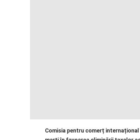
Comisia pentru comerț internațional
marți în favoarea eliminării taxelor