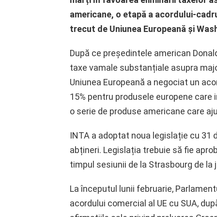
americane, o etapă a acordului-cadr
trecut de Uniunea Europeană și Wash
După ce președintele american Donald
taxe vamale substanțiale asupra majori
Uniunea Europeană a negociat un aco
15% pentru produsele europene care i
o serie de produse americane care aju
INTA a adoptat noua legislație cu 31 de
abțineri. Legislația trebuie să fie apr
timpul sesiunii de la Strasbourg de la
La începutul lunii februarie, Parlame
acordului comercial al UE cu SUA, dup