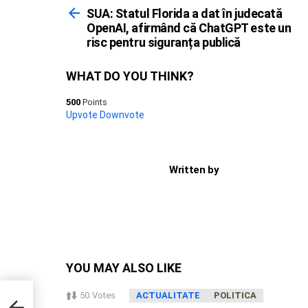
more
SUA: Statul Florida a dat în judecată
OpenAI, afirmând că ChatGPT este un
risc pentru siguranța publică
WHAT DO YOU THINK?
500
Points
Upvote
Downvote
Written by
YOU MAY ALSO LIKE
50
Votes
ACTUALITATE
POLITICA
 risc