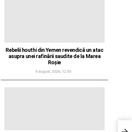
Rebelii houthi din Yemen revendică un atac
asupra unei rafinării saudite de la Marea
Roșie
9 august, 2026, 12:30
Proie
semni