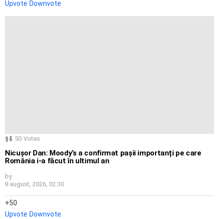
Upvote
Downvote
50
Votes
Nicușor Dan: Moody’s a confirmat pașii importanți pe care
România i-a făcut în ultimul an
by
8 august, 2026, 02:30
50
Upvote
Downvote