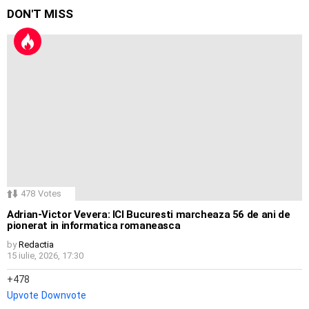
DON'T MISS
478
Votes
Adrian-Victor Vevera: ICI Bucuresti marcheaza 56 de ani de
pionerat in informatica romaneasca
by
Redactia
15 iulie, 2026, 17:30
478
Upvote
Downvote