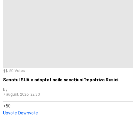
50
Votes
Senatul SUA a adoptat noile sancțiuni împotriva Rusiei
by
7 august, 2026, 22:30
50
Upvote
Downvote