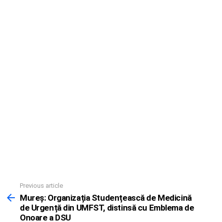
Previous article
See
more
Mureș: Organizația Studențească de Medicină
de Urgență din UMFST, distinsă cu Emblema de
Onoare a DSU