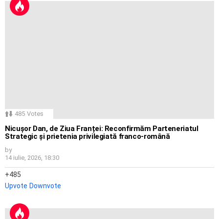
485
Votes
Nicușor Dan, de Ziua Franței: Reconfirmăm Parteneriatul
Strategic și prietenia privilegiată franco-română
by
14 iulie, 2026, 18:30
485
Upvote
Downvote