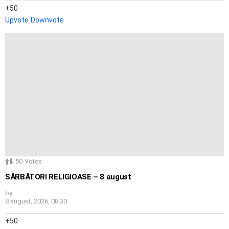
50
Upvote
Downvote
50
Votes
SĂRBĂTORI RELIGIOASE – 8 august
by
8 august, 2026, 08:30
50