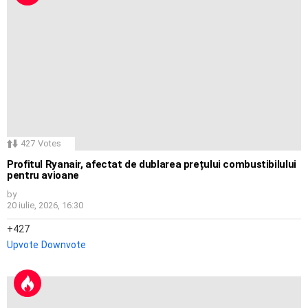
427
Votes
Profitul Ryanair, afectat de dublarea prețului combustibilului
pentru avioane
by
20 iulie, 2026, 16:30
427
Upvote
Downvote