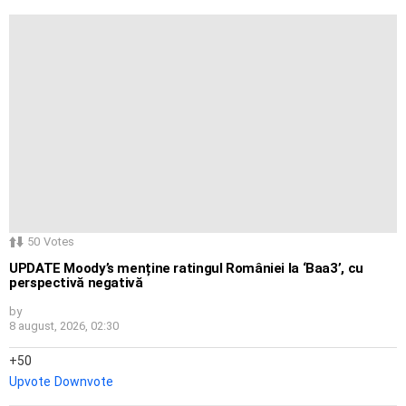
50
Votes
UPDATE Moody’s menține ratingul României la ‘Baa3’, cu
perspectivă negativă
by
8 august, 2026, 02:30
50
Upvote
Downvote