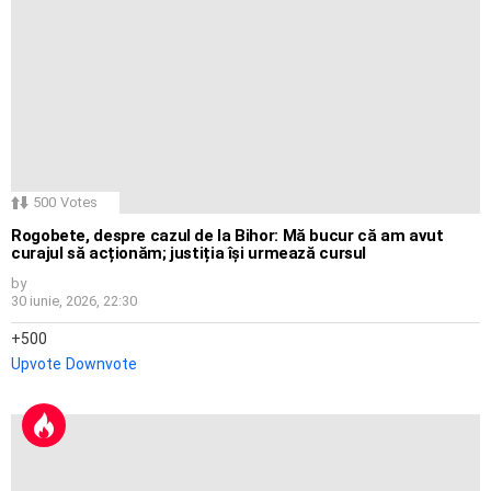
500
Votes
Rogobete, despre cazul de la Bihor: Mă bucur că am avut
curajul să acționăm; justiția își urmează cursul
by
30 iunie, 2026, 22:30
500
Upvote
Downvote