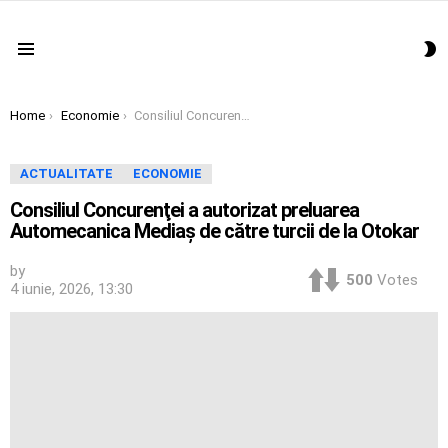
S
Menu
S
You are here:
Home
Economie
Consiliul Concurenţei a autorizat preluarea Automecanica Mediaş de către turcii de la Otokar
ACTUALITATE
ECONOMIE
Consiliul Concurenţei a autorizat preluarea
Automecanica Mediaş de către turcii de la Otokar
by
500
Votes
4 iunie, 2026, 13:30