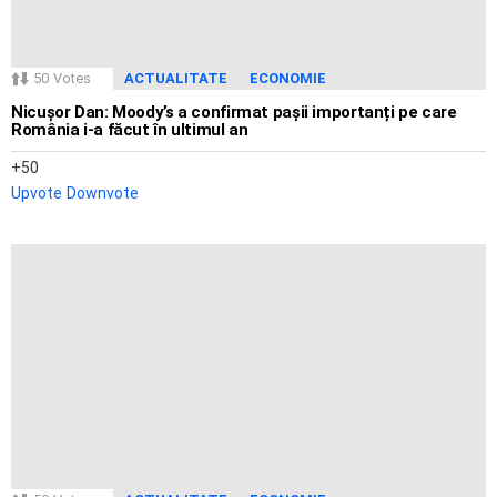
50
Votes
ACTUALITATE
ECONOMIE
Nicușor Dan: Moody’s a confirmat pașii importanți pe care
România i-a făcut în ultimul an
50
Upvote
Downvote