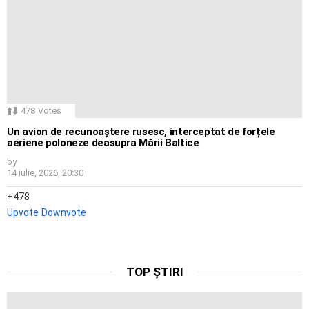
478
Votes
Un avion de recunoaștere rusesc, interceptat de forțele
aeriene poloneze deasupra Mării Baltice
by
14 iulie, 2026, 20:30
478
Upvote
Downvote
TOP ȘTIRI