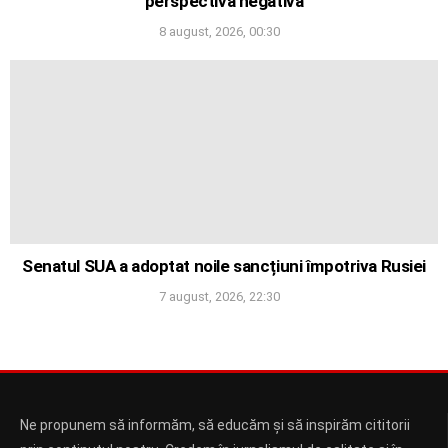
perspectivă negativă
8 august, 2026, 00:30
Senatul SUA a adoptat noile sancțiuni împotriva Rusiei
7 august, 2026, 22:30
Ne propunem să informăm, să educăm și să inspirăm cititorii