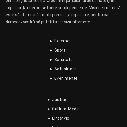
prin conținutul nostru. Credem în jurnalismul de calitate și în
importanța unei prese libere și independente. Misiunea noastră
este să oferim informații precise și imparțiale, pentru ca
dumneavoastră să puteți lua decizii informate.
► Externe
► Sport
► Sanatate
► Actualitate
► Evenimente
► Justitie
► Cultura-Media
► Lifestyle