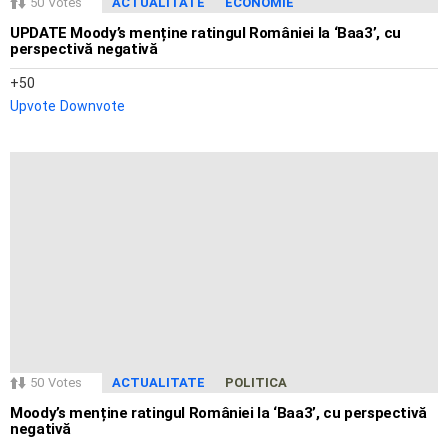
50
Votes
ACTUALITATE
ECONOMIE
UPDATE Moody’s menține ratingul României la ‘Baa3’, cu
perspectivă negativă
50
Upvote
Downvote
50
Votes
ACTUALITATE
POLITICA
Moody’s menține ratingul României la ‘Baa3’, cu perspectivă
negativă