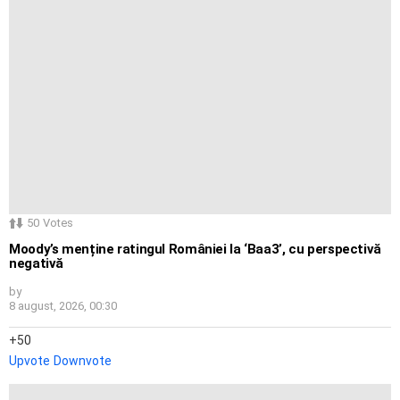
50
Votes
Moody’s menține ratingul României la ‘Baa3’, cu perspectivă
negativă
by
8 august, 2026, 00:30
50
Upvote
Downvote