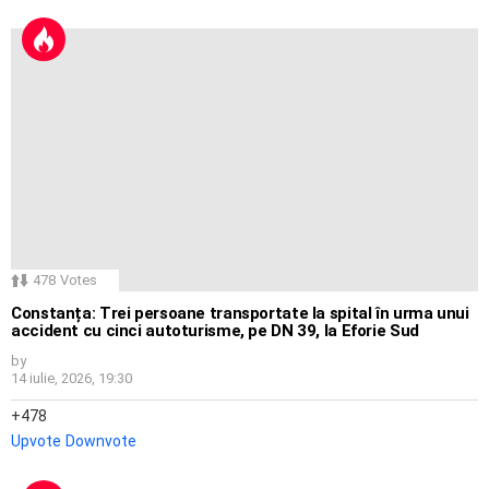
478
Votes
Constanța: Trei persoane transportate la spital în urma unui
accident cu cinci autoturisme, pe DN 39, la Eforie Sud
by
14 iulie, 2026, 19:30
478
Upvote
Downvote