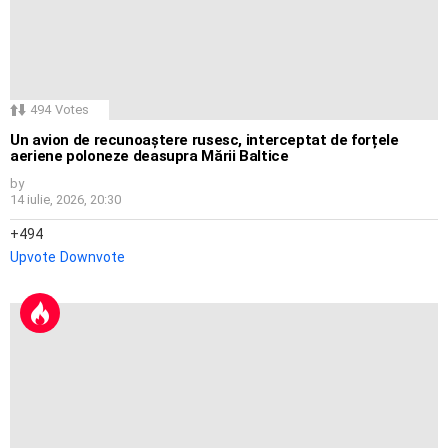
494
Votes
Un avion de recunoaștere rusesc, interceptat de forțele
aeriene poloneze deasupra Mării Baltice
by
14 iulie, 2026, 20:30
494
Upvote
Downvote