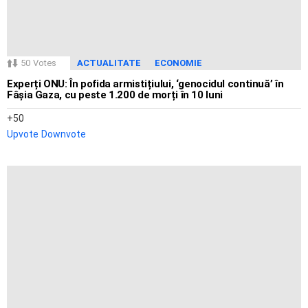
50
Votes
ACTUALITATE
ECONOMIE
Experți ONU: În pofida armistițiului, ‘genocidul continuă’ în
Fâșia Gaza, cu peste 1.200 de morți în 10 luni
50
Upvote
Downvote