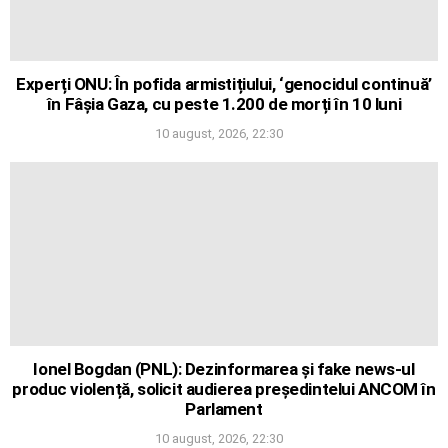
Experți ONU: În pofida armistițiului, ‘genocidul continuă’
în Fâșia Gaza, cu peste 1.200 de morți în 10 luni
10 august, 2026, 22:30
Ionel Bogdan (PNL): Dezinformarea și fake news-ul
produc violență, solicit audierea președintelui ANCOM în
Parlament
10 august, 2026, 22:30