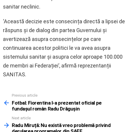
sanitar neclinic.
‘Această decizie este consecința directă a lipsei de
răspuns și de dialog din partea Guvernului și
avertizează asupra consecințelor pe care
continuarea acestor politici le va avea asupra
sistemului sanitar și asupra celor aproape 100.000
de membri ai Federației’, afirmă reprezentanții
SANITAS.
Previous article
See
more
Fotbal: Fiorentina l-a prezentat oficial pe
fundașul român Radu Drăgușin
Next article
Radu Miruță: Nu există vreo problemă privind
derularea programelor din SAFE