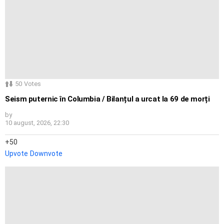
50
Votes
Seism puternic în Columbia / Bilanțul a urcat la 69 de morți
by
10 august, 2026, 22:30
50
Upvote
Downvote