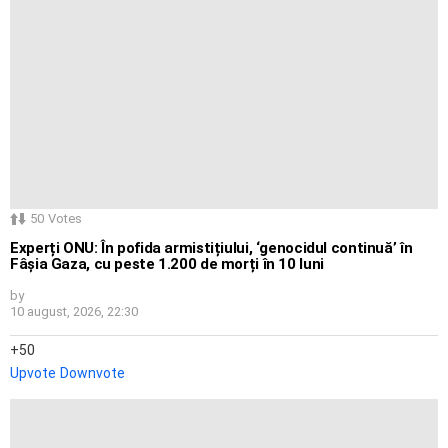
50
Votes
Experți ONU: În pofida armistițiului, ‘genocidul continuă’ în
Fâșia Gaza, cu peste 1.200 de morți în 10 luni
by
10 august, 2026, 22:30
50
Upvote
Downvote