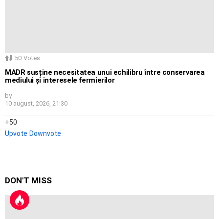
50
Votes
MADR susține necesitatea unui echilibru între conservarea
mediului și interesele fermierilor
by
10 august, 2026, 21:30
50
Upvote
Downvote
DON'T MISS