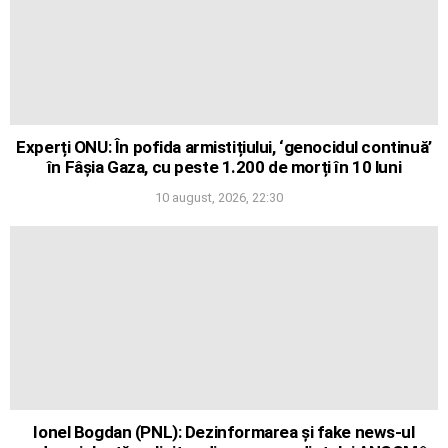
Experți ONU: În pofida armistițiului, ‘genocidul continuă’
în Fâșia Gaza, cu peste 1.200 de morți în 10 luni
10 august, 2026, 22:30
Ionel Bogdan (PNL): Dezinformarea și fake news-ul