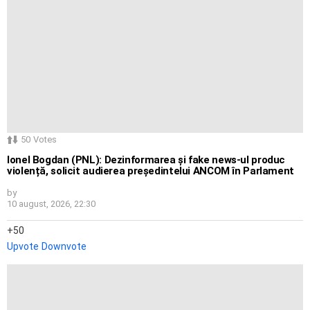
50
Votes
Ionel Bogdan (PNL): Dezinformarea și fake news-ul produc
violență, solicit audierea președintelui ANCOM în Parlament
by
10 august, 2026, 22:30
50
Upvote
Downvote