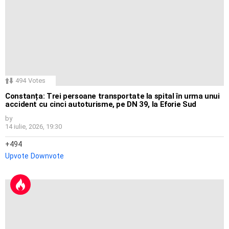
494
Votes
Constanța: Trei persoane transportate la spital în urma unui
accident cu cinci autoturisme, pe DN 39, la Eforie Sud
by
14 iulie, 2026, 19:30
494
Upvote
Downvote