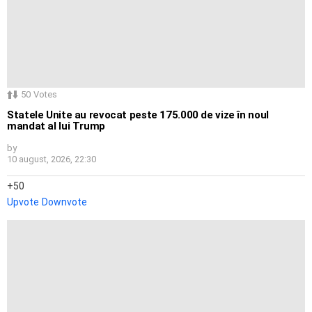
50
Votes
Statele Unite au revocat peste 175.000 de vize în noul
mandat al lui Trump
by
10 august, 2026, 22:30
50
Upvote
Downvote