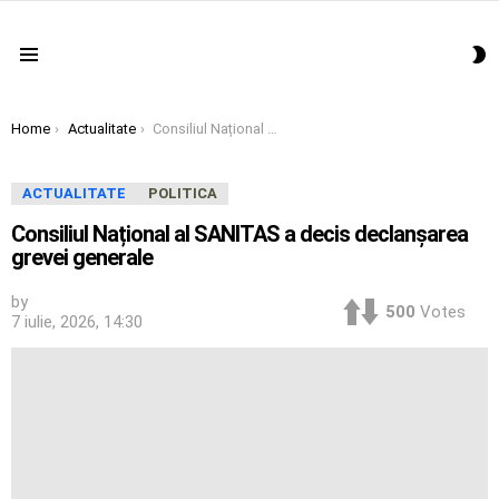
S
Menu
S
You are here:
Home
Actualitate
Consiliul Național al SANITAS a decis declanșarea grevei generale
ACTUALITATE
POLITICA
Consiliul Național al SANITAS a decis declanșarea
grevei generale
by
500
Votes
7 iulie, 2026, 14:30