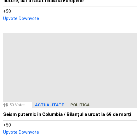
fluture, dar a ratat finala la Europene
50
Upvote
Downvote
50
Votes
ACTUALITATE
POLITICA
Seism puternic în Columbia / Bilanțul a urcat la 69 de morți
50
Upvote
Downvote