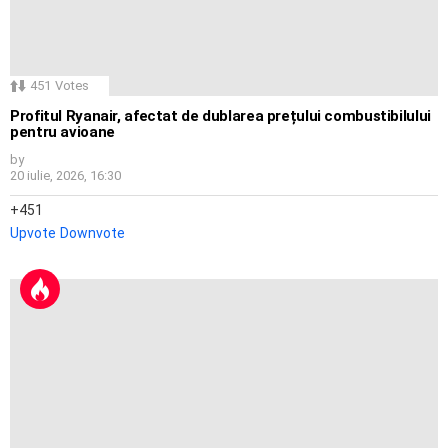
451
Votes
Profitul Ryanair, afectat de dublarea prețului combustibilului
pentru avioane
by
20 iulie, 2026, 16:30
451
Upvote
Downvote