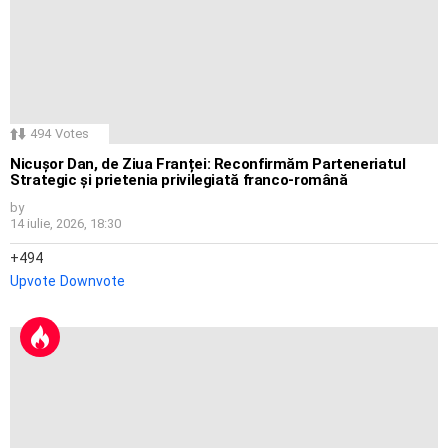
494
Votes
Nicușor Dan, de Ziua Franței: Reconfirmăm Parteneriatul
Strategic și prietenia privilegiată franco-română
by
14 iulie, 2026, 18:30
494
Upvote
Downvote