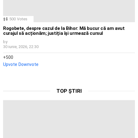
500
Votes
Rogobete, despre cazul de la Bihor: Mă bucur că am avut
curajul să acționăm; justiția își urmează cursul
by
30 iunie, 2026, 22:30
500
Upvote
Downvote
TOP ȘTIRI