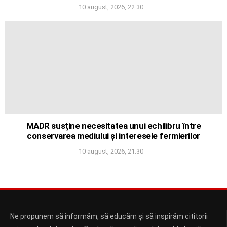
10 august, 2026, 22:30
MADR susține necesitatea unui echilibru între
conservarea mediului și interesele fermierilor
10 august, 2026, 21:30
Ne propunem să informăm, să educăm și să inspirăm cititorii