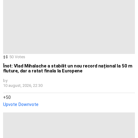
50
Votes
Înot: Vlad Mihalache a stabilit un nou record național la 50 m
fluture, dar a ratat finala la Europene
by
10 august, 2026, 22:30
50
Upvote
Downvote