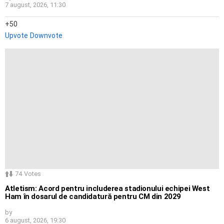
7 august, 2026, 11:30
50
Upvote
Downvote
74
Votes
Atletism: Acord pentru includerea stadionului echipei West
Ham în dosarul de candidatură pentru CM din 2029
by
6 august, 2026, 19:30