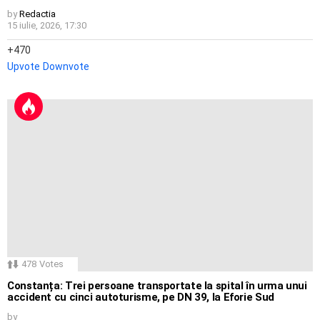
by
Redactia
15 iulie, 2026, 17:30
470
Upvote
Downvote
478
Votes
Constanța: Trei persoane transportate la spital în urma unui
accident cu cinci autoturisme, pe DN 39, la Eforie Sud
by