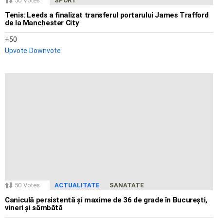
50
Votes
SPORT
Tenis: Leeds a finalizat transferul portarului James Trafford
de la Manchester City
50
Upvote
Downvote
50
Votes
ACTUALITATE
SANATATE
Caniculă persistentă și maxime de 36 de grade în București,
vineri și sâmbătă