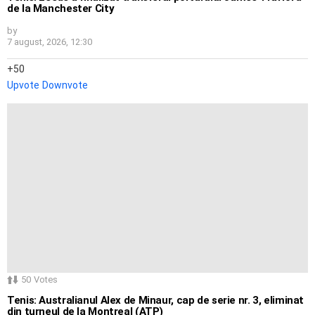
de la Manchester City
by
7 august, 2026, 12:30
50
Upvote
Downvote
50
Votes
Tenis: Australianul Alex de Minaur, cap de serie nr. 3, eliminat
din turneul de la Montreal (ATP)