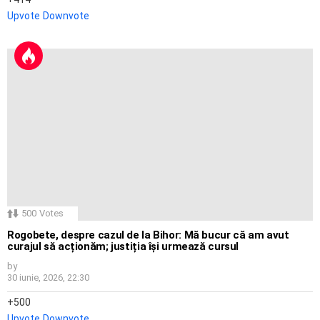
Upvote
Downvote
500
Votes
Rogobete, despre cazul de la Bihor: Mă bucur că am avut
curajul să acționăm; justiția își urmează cursul
by
30 iunie, 2026, 22:30
500
Upvote
Downvote