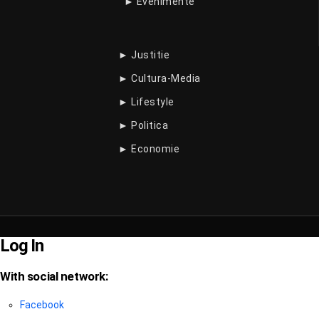
► Evenimente
► Justitie
► Cultura-Media
► Lifestyle
► Politica
► Economie
Log In
With social network:
Facebook