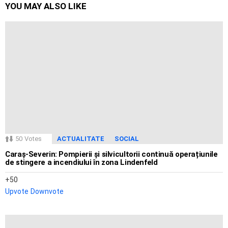
YOU MAY ALSO LIKE
50
Votes
ACTUALITATE
SOCIAL
Caraș-Severin: Pompierii și silvicultorii continuă operațiunile
de stingere a incendiului în zona Lindenfeld
50
Upvote
Downvote