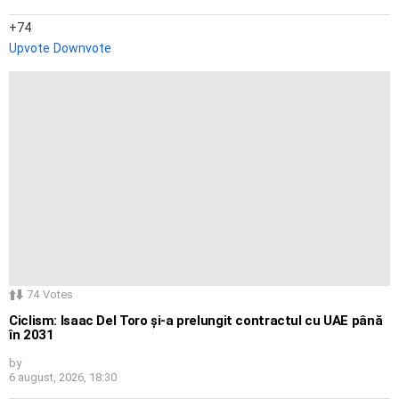
74
Upvote
Downvote
74
Votes
Ciclism: Isaac Del Toro și-a prelungit contractul cu UAE până
în 2031
by
6 august, 2026, 18:30