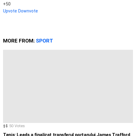
50
Upvote
Downvote
MORE FROM:
SPORT
50
Votes
Tenis: Leeds a finalizat transferul portarului James Trafford