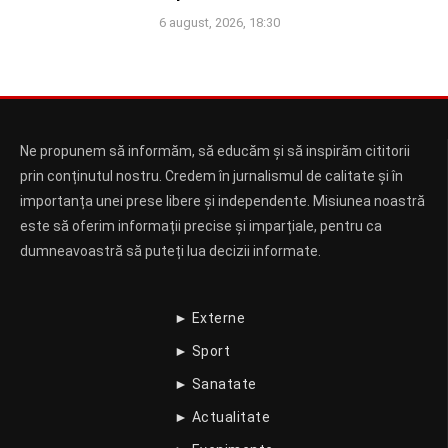
6 august, 2026, 18:30
Ne propunem să informăm, să educăm și să inspirăm cititorii
prin conținutul nostru. Credem în jurnalismul de calitate și în
importanța unei prese libere și independente. Misiunea noastră
este să oferim informații precise și imparțiale, pentru ca
dumneavoastră să puteți lua decizii informate.
► Externe
► Sport
► Sanatate
► Actualitate