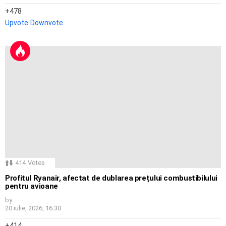
478
Upvote
Downvote
414
Votes
Profitul Ryanair, afectat de dublarea prețului combustibilului
pentru avioane
by
20 iulie, 2026, 16:30
414