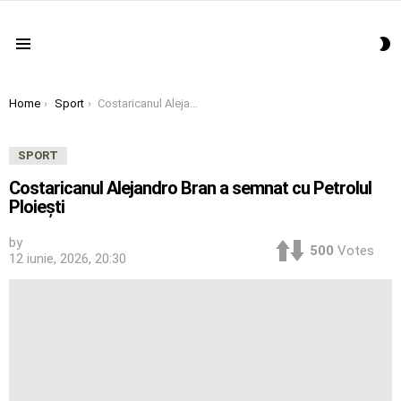
S
Menu
S
You are here:
Home
Sport
Costaricanul Alejandro Bran a semnat cu Petrolul Ploieşti
SPORT
Costaricanul Alejandro Bran a semnat cu Petrolul
Ploieşti
by
500
Votes
12 iunie, 2026, 20:30