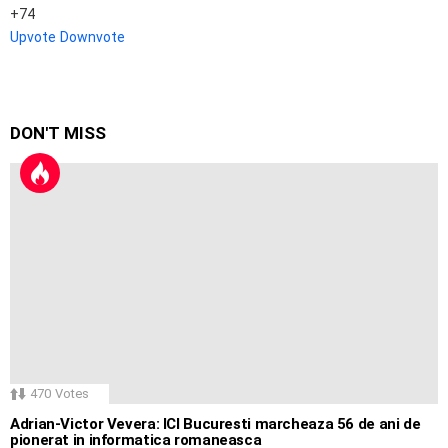
74
Upvote
Downvote
DON'T MISS
470
Votes
Adrian-Victor Vevera: ICI Bucuresti marcheaza 56 de ani de
pionerat in informatica romaneasca