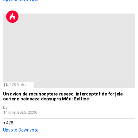
478
Votes
Un avion de recunoaștere rusesc, interceptat de forțele
aeriene poloneze deasupra Mării Baltice
by
14 iulie, 2026, 20:30
478
Upvote
Downvote