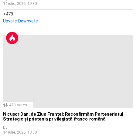
14 iulie, 2026, 19:30
478
Upvote
Downvote
478
Votes
Nicușor Dan, de Ziua Franței: Reconfirmăm Parteneriatul
Strategic și prietenia privilegiată franco-română
by
14 iulie, 2026, 18:30