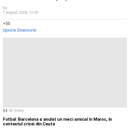
by
7 august, 2026, 12:30
50
Upvote
Downvote
50
Votes
Fotbal: Barcelona a anulat un meci amical în Maroc, în
contextul crizei din Ceuta