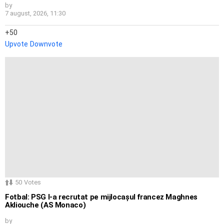
by
7 august, 2026, 11:30
50
Upvote
Downvote
50
Votes
Fotbal: PSG l-a recrutat pe mijlocașul francez Maghnes
Akliouche (AS Monaco)
by