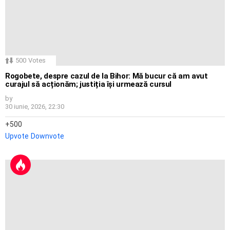
500
Votes
Rogobete, despre cazul de la Bihor: Mă bucur că am avut
curajul să acționăm; justiția își urmează cursul
by
30 iunie, 2026, 22:30
500
Upvote
Downvote