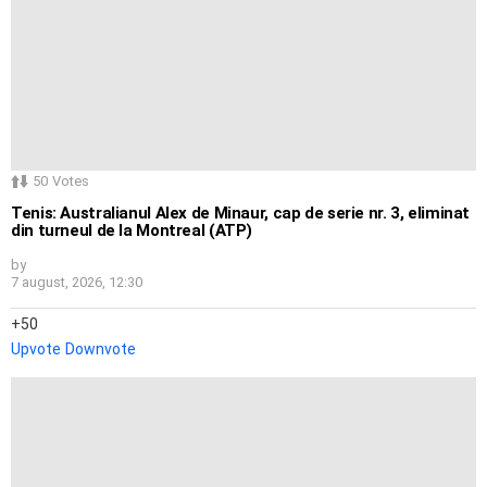
50
Votes
Tenis: Australianul Alex de Minaur, cap de serie nr. 3, eliminat
din turneul de la Montreal (ATP)
by
7 august, 2026, 12:30
50
Upvote
Downvote