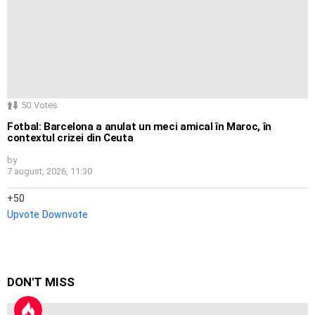
50
Votes
Fotbal: Barcelona a anulat un meci amical în Maroc, în
contextul crizei din Ceuta
by
7 august, 2026, 11:30
50
Upvote
Downvote
DON'T MISS