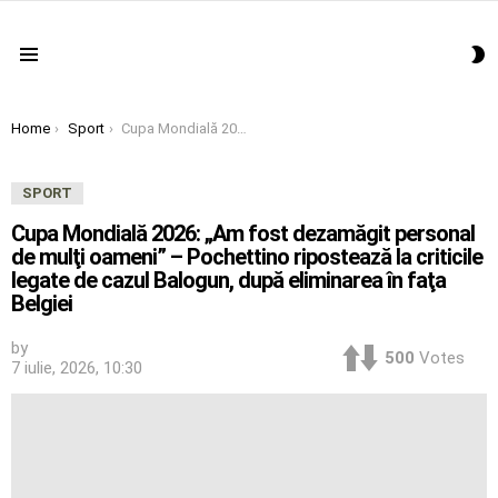
S
Menu
S
You are here:
Home
Sport
Cupa Mondială 2026: „Am fost dezamăgit personal de mulţi oameni” – Pochettino ripostează la criticile legate de cazul Balogun, după eliminarea în faţa Belgiei
SPORT
Cupa Mondială 2026: „Am fost dezamăgit personal
de mulţi oameni” – Pochettino ripostează la criticile
legate de cazul Balogun, după eliminarea în faţa
Belgiei
by
500
Votes
7 iulie, 2026, 10:30