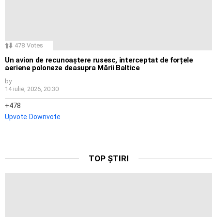
478
Votes
Un avion de recunoaștere rusesc, interceptat de forțele
aeriene poloneze deasupra Mării Baltice
by
14 iulie, 2026, 20:30
478
Upvote
Downvote
TOP ȘTIRI