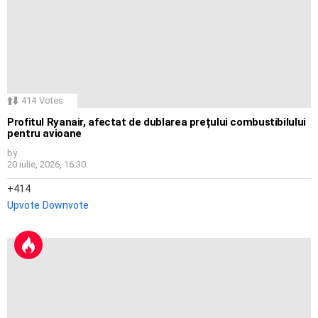
414
Votes
Profitul Ryanair, afectat de dublarea prețului combustibilului
pentru avioane
by
20 iulie, 2026, 16:30
414
Upvote
Downvote