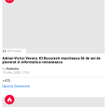
470
Votes
Adrian-Victor Vevera: ICI Bucuresti marcheaza 56 de ani de
pionerat in informatica romaneasca
by
Redactia
15 iulie, 2026, 17:30
470
Upvote
Downvote