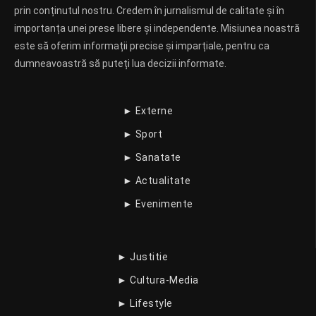
prin conținutul nostru. Credem în jurnalismul de calitate și în
importanța unei prese libere și independente. Misiunea noastră
este să oferim informații precise și imparțiale, pentru ca
dumneavoastră să puteți lua decizii informate.
► Externe
► Sport
► Sanatate
► Actualitate
► Evenimente
► Justitie
► Cultura-Media
► Lifestyle