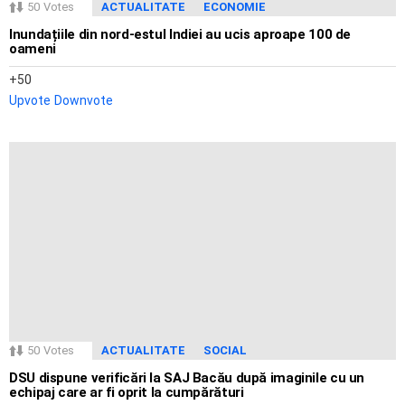
50
Votes
ACTUALITATE
ECONOMIE
Inundațiile din nord-estul Indiei au ucis aproape 100 de
oameni
50
Upvote
Downvote
50
Votes
ACTUALITATE
SOCIAL
DSU dispune verificări la SAJ Bacău după imaginile cu un
echipaj care ar fi oprit la cumpărături