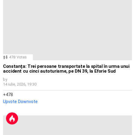
478
Votes
Constanța: Trei persoane transportate la spital în urma unui
accident cu cinci autoturisme, pe DN 39, la Eforie Sud
by
14 iulie, 2026, 19:30
478
Upvote
Downvote