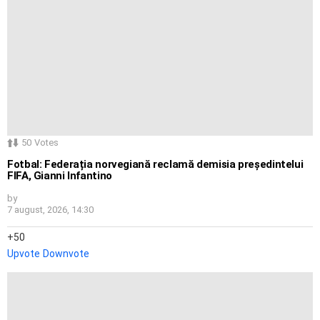
50
Votes
Fotbal: Federația norvegiană reclamă demisia președintelui
FIFA, Gianni Infantino
by
7 august, 2026, 14:30
50
Upvote
Downvote