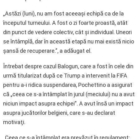
„Astăzi (luni), nu am fost aceeaşi echipă ca de la
începutul turneului. A fost o zi foarte proastă, atât
din punct de vedere colectiv, cât şi individual. Uneori
se întâmplă, dar în această etapă nu mai există nicio
şansă de recuperare.”, a adăugat el.
Întrebat despre cazul Balogun, care a fost în cele din
urmă titularizat după ce Trump a intervenit la FIFA
pentru a-i ridica suspendarea, Pochettino a asigurat
că „ceea ce s-a întâmplat în jurul (meciului) nu a avut
niciun impact asupra echipei”. A avut însă un impact
asupra jucătorilor belgieni, care s-au declarat
motivaţi.
„Ceea ce s-a întâmplat era prevăzut în regulament;