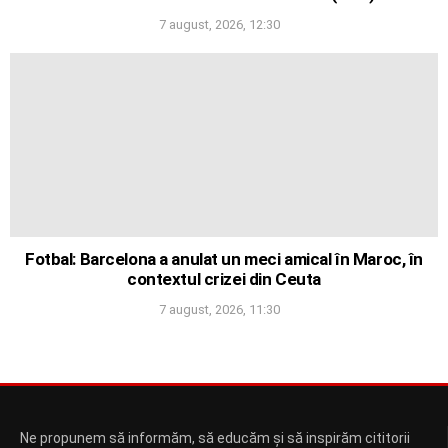
7 august, 2026, 12:30
Fotbal: Barcelona a anulat un meci amical în Maroc, în
contextul crizei din Ceuta
7 august, 2026, 11:30
Ne propunem să informăm, să educăm și să inspirăm cititorii