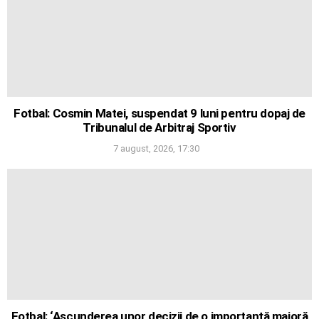
Fotbal: Cosmin Matei, suspendat 9 luni pentru dopaj de
Tribunalul de Arbitraj Sportiv
7 august, 2026, 17:30
Fotbal: ‘Ascunderea unor decizii de o importanță majoră