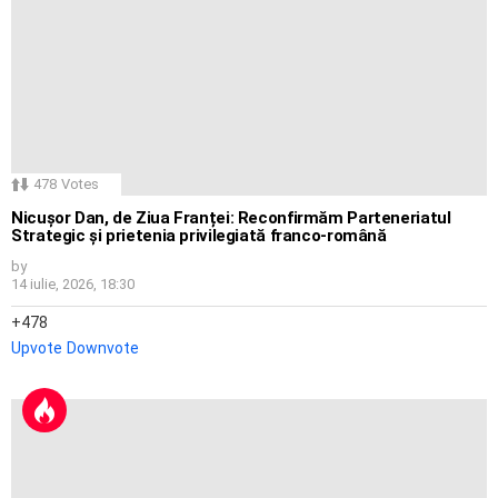
478
Votes
Nicușor Dan, de Ziua Franței: Reconfirmăm Parteneriatul
Strategic și prietenia privilegiată franco-română
by
14 iulie, 2026, 18:30
478
Upvote
Downvote