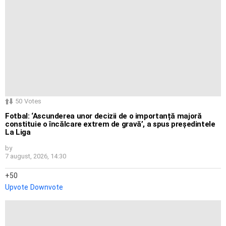
50
Votes
Fotbal: ‘Ascunderea unor decizii de o importanță majoră
constituie o încălcare extrem de gravă’, a spus președintele
La Liga
by
7 august, 2026, 14:30
50
Upvote
Downvote