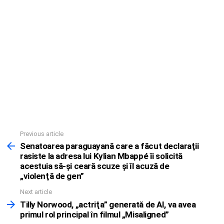
Previous article
See
more
Senatoarea paraguayană care a făcut declaraţii
rasiste la adresa lui Kylian Mbappé îi solicită
acestuia să-şi ceară scuze şi îl acuză de
„violenţă de gen”
Next article
Tilly Norwood, „actriţa” generată de AI, va avea
primul rol principal în filmul „Misaligned”