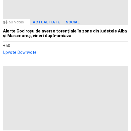
50
Votes
ACTUALITATE
SOCIAL
Alerte Cod roșu de averse torențiale în zone din județele Alba
și Maramureș, vineri după-amiaza
50
Upvote
Downvote