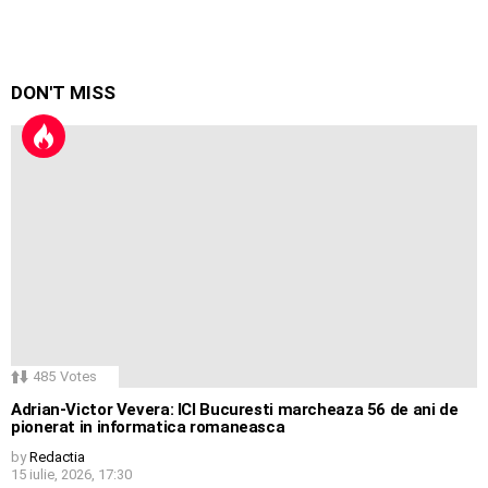
DON'T MISS
485
Votes
Adrian-Victor Vevera: ICI Bucuresti marcheaza 56 de ani de
pionerat in informatica romaneasca
by
Redactia
15 iulie, 2026, 17:30