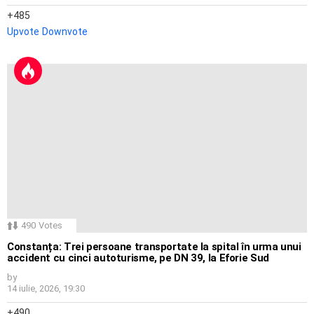
485
Upvote
Downvote
490
Votes
Constanța: Trei persoane transportate la spital în urma unui
accident cu cinci autoturisme, pe DN 39, la Eforie Sud
by
14 iulie, 2026, 19:30
490