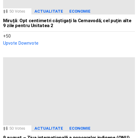
50
Votes
ACTUALITATE
ECONOMIE
Miruță: Opt centimetri câștigați la Cernavodă; cel puțin alte
9 zile pentru Unitatea 2
50
Upvote
Downvote
50
Votes
ACTUALITATE
ECONOMIE
9 august – Ziua internațională a popoarelor indigene (ONU)