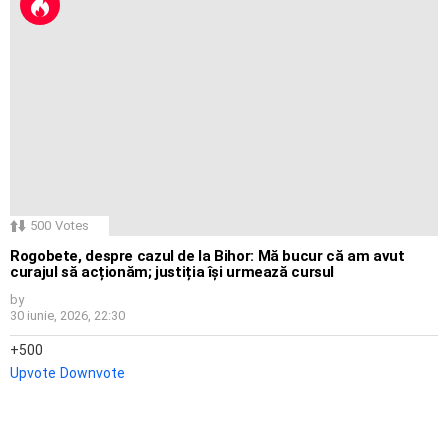
500
Votes
Rogobete, despre cazul de la Bihor: Mă bucur că am avut
curajul să acționăm; justiția își urmează cursul
by
30 iunie, 2026, 22:30
500
Upvote
Downvote