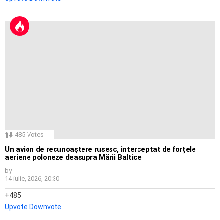
485
Votes
Un avion de recunoaștere rusesc, interceptat de forțele
aeriene poloneze deasupra Mării Baltice
by
14 iulie, 2026, 20:30
485
Upvote
Downvote