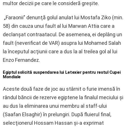
multor decizii pe care le consideră greşite.
„Faraonii” denunţă golul anulat lui Mostafa Ziko (min.
58) din cauza unui fault al lui Marwan Attia care a
declanşat contraatacul. De asemenea, ei deplâng un
fault (neverificat de VAR) asupra lui Mohamed Salah
la începutul acţiunii care a dus la al treilea gol al lui
Enzo Fernandez.
Egiptul solicită suspendarea lui Letexier pentru restul Cupei
Mondiale
Aceste două faze de joc au stârnit o furie imensă în
rândul băncii de rezerve egiptene la finalul meciului şi
au dus la eliminarea unui membru al staff-ului
(Saafan Elsaghir) în prelungiri. După fluierul final,
selecţionerul Hossam Hassan şi-a exprimat