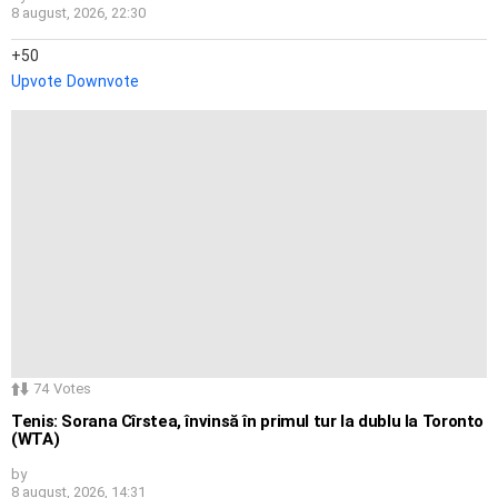
8 august, 2026, 22:30
50
Upvote
Downvote
74
Votes
Tenis: Sorana Cîrstea, învinsă în primul tur la dublu la Toronto
(WTA)
by
8 august, 2026, 14:31