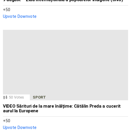
50
Upvote
Downvote
50
Votes
SPORT
VIDEO Sărituri de la mare înălțime: Cătălin Preda a cucerit
aurul la Europene
50
Upvote
Downvote