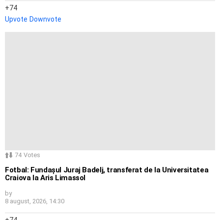
74
Upvote
Downvote
74
Votes
Fotbal: Fundașul Juraj Badelj, transferat de la Universitatea
Craiova la Aris Limassol
by
8 august, 2026, 14:30
74