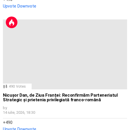
Upvote
Downvote
490
Votes
Nicușor Dan, de Ziua Franței: Reconfirmăm Parteneriatul
Strategic și prietenia privilegiată franco-română
by
14 iulie, 2026, 18:30
490
Upvote
Downvote