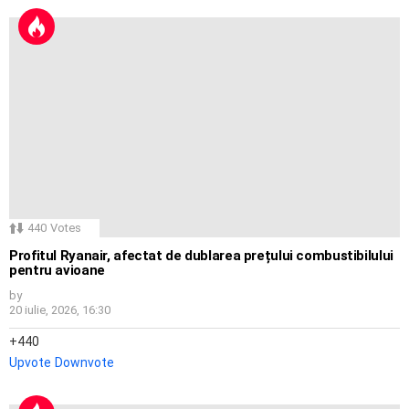
440
Votes
Profitul Ryanair, afectat de dublarea prețului combustibilului
pentru avioane
by
20 iulie, 2026, 16:30
440
Upvote
Downvote