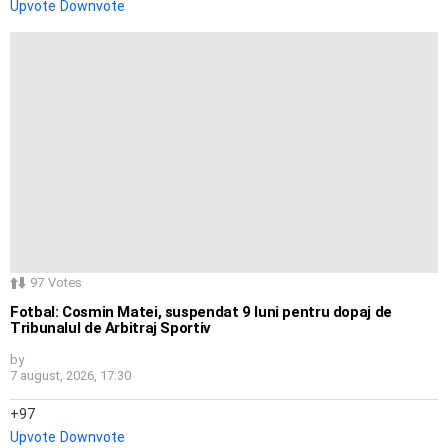
Upvote
Downvote
97
Votes
Fotbal: Cosmin Matei, suspendat 9 luni pentru dopaj de
Tribunalul de Arbitraj Sportiv
by
7 august, 2026, 17:30
97
Upvote
Downvote