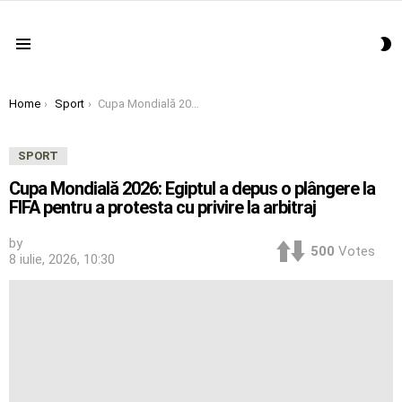
S
Menu
S
You are here:
Home
Sport
Cupa Mondială 2026: Egiptul a depus o plângere la FIFA pentru a protesta cu privire la arbitraj
SPORT
Cupa Mondială 2026: Egiptul a depus o plângere la
FIFA pentru a protesta cu privire la arbitraj
by
500
Votes
8 iulie, 2026, 10:30