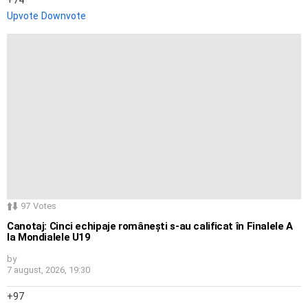
Upvote
Downvote
97
Votes
Canotaj: Cinci echipaje românești s-au calificat în Finalele A
la Mondialele U19
by
7 august, 2026, 19:30
97