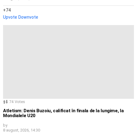
74
Upvote
Downvote
74
Votes
Atletism: Denis Buzoiu, calificat în finala de la lungime, la
Mondialele U20
by
8 august, 2026, 14:30