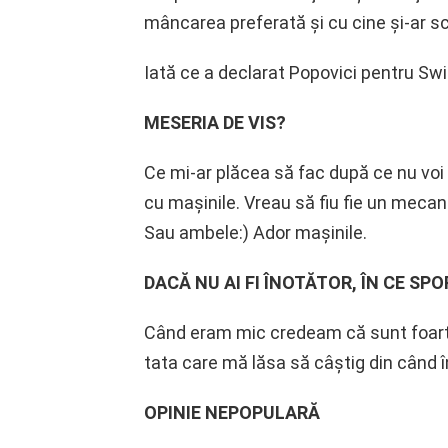
mâncarea preferată şi cu cine şi-ar sc
Iată ce a declarat Popovici pentru S
MESERIA DE VIS?
Ce mi-ar plăcea să fac după ce nu voi 
cu maşinile. Vreau să fiu fie un mecani
Sau ambele:) Ador maşinile.
DACĂ NU AI FI ÎNOTĂTOR, ÎN CE SP
Când eram mic credeam că sunt foart
tata care mă lăsa să câştig din când î
OPINIE NEPOPULARĂ