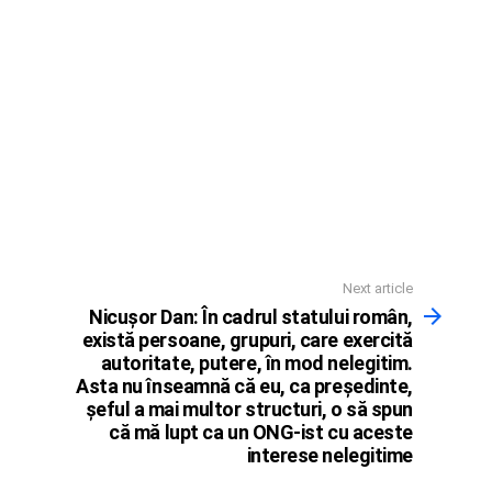
Next article
Nicuşor Dan: În cadrul statului român,
există persoane, grupuri, care exercită
autoritate, putere, în mod nelegitim.
Asta nu înseamnă că eu, ca preşedinte,
şeful a mai multor structuri, o să spun
că mă lupt ca un ONG-ist cu aceste
interese nelegitime