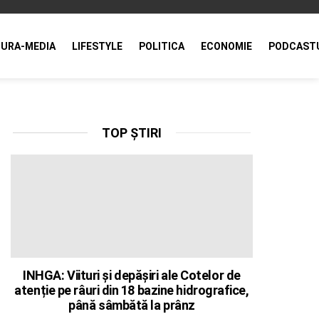
URA-MEDIA
LIFESTYLE
POLITICA
ECONOMIE
PODCAST
TOP ȘTIRI
INHGA: Viituri și depășiri ale Cotelor de
atenție pe râuri din 18 bazine hidrografice,
până sâmbătă la prânz