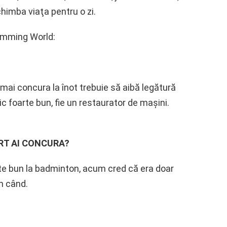
himba viaţa pentru o zi.
wimming World:
mai concura la înot trebuie să aibă legătură
c foarte bun, fie un restaurator de maşini.
ORT AI CONCURA?
e bun la badminton, acum cred că era doar
n când.