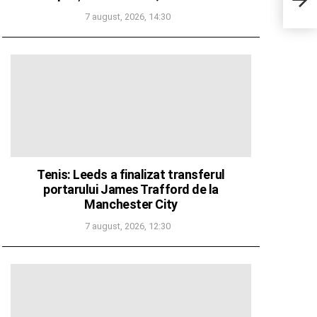
auto
nu î
7 august, 2026, 14:30
mai 
ca u
nele
Tenis: Leeds a finalizat transferul
portarului James Trafford de la
Manchester City
7 august, 2026, 12:30