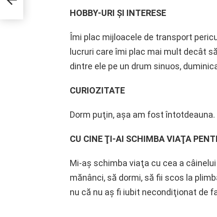
unul
ment
HOBBY-URI ŞI INTERESE
Îmi plac mijloacele de transport peric
lucruri care îmi plac mai mult decât s
dintre ele pe un drum sinuos, dumini
CURIOZITATE
Dorm puţin, aşa am fost întotdeauna.
CU CINE ŢI-AI SCHIMBA VIAŢA PENT
Mi-aş schimba viaţa cu cea a câinelui
mănânci, să dormi, să fii scos la plimba
nu că nu aş fi iubit necondiţionat de fa