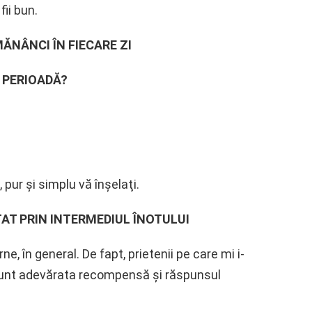
ii bun.
ĂNÂNCI ÎN FIECARE ZI
A PERIOADĂ?
 pur şi simplu vă înşelaţi.
TAT PRIN INTERMEDIUL ÎNOTULUI
e, în general. De fapt, prietenii pe care mi i-
 sunt adevărata recompensă şi răspunsul