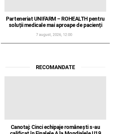
Parteneriat UNIFARM – ROHEALTH pentru
soluții medicale mai aproape de pacienți
7 august, 2026, 12:00
RECOMANDATE
Canotaj: Cinci echipaje românești s-au
calificat în Finalele A la Mondialele U19