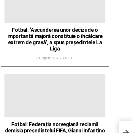
Fotbal: ‘Ascunderea unor decizii de o
importanță majoră constituie o încălcare
extrem de gravă’, a spus președintele La
Liga
7 august, 2026, 14:30
Nicu
Fotbal: Federația norvegiană reclamă
exis
demisia președintelui FIFA, Gianni Infantino