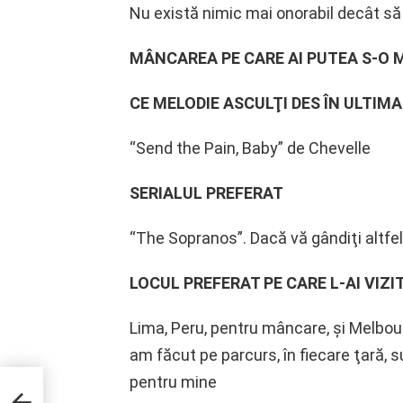
Nu există nimic mai onorabil decât să f
MÂNCAREA PE CARE AI PUTEA S-O M
CE MELODIE ASCULŢI DES ÎN ULTIM
“Send the Pain, Baby” de Chevelle
SERIALUL PREFERAT
“The Sopranos”. Dacă vă gândiţi altfel,
LOCUL PREFERAT PE CARE L-AI VIZI
Lima, Peru, pentru mâncare, şi Melbourn
am făcut pe parcurs, în fiecare ţară,
pentru mine
l se