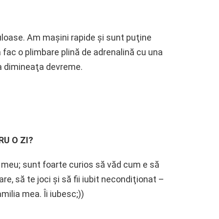
uloase. Am maşini rapide şi sunt puţine
ă fac o plimbare plină de adrenalină cu una
ca dimineaţa devreme.
RU O ZI?
 meu; sunt foarte curios să văd cum e să
re, să te joci şi să fii iubit necondiţionat –
milia mea. Îi iubesc;))