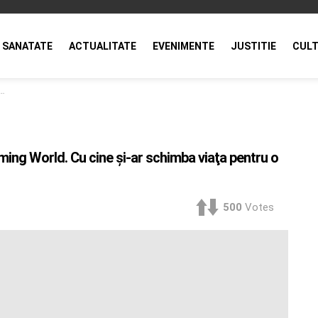
SANATATE
ACTUALITATE
EVENIMENTE
JUSTITIE
CULT
ming World. Cu cine şi-ar schimba viaţa pentru o
500
Votes