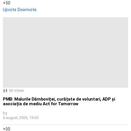
50
Upvote
Downvote
50
Votes
PMB: Malurile Dâmboviței, curățate de voluntari, ADP și
asociația de mediu Act for Tomorrow
by
6 august, 2026, 19:30
50