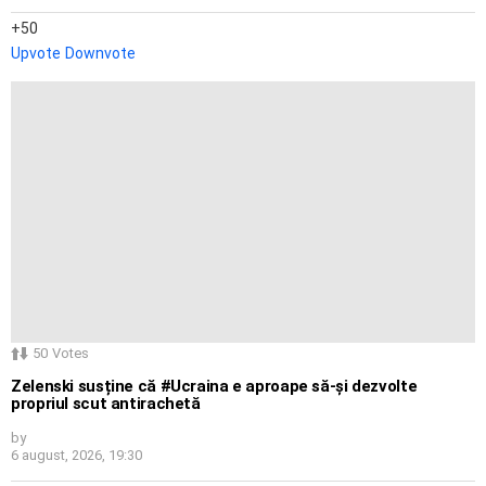
50
Upvote
Downvote
50
Votes
Zelenski susține că #Ucraina e aproape să-și dezvolte
propriul scut antirachetă
by
6 august, 2026, 19:30