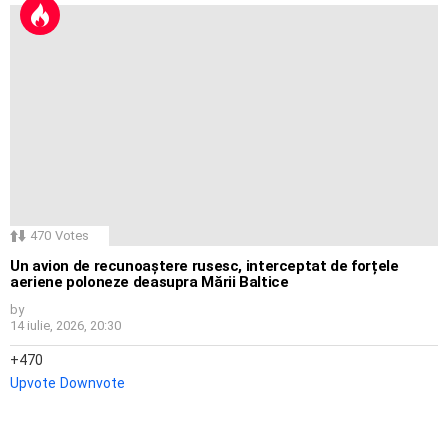
470
Votes
Un avion de recunoaștere rusesc, interceptat de forțele
aeriene poloneze deasupra Mării Baltice
by
14 iulie, 2026, 20:30
470
Upvote
Downvote