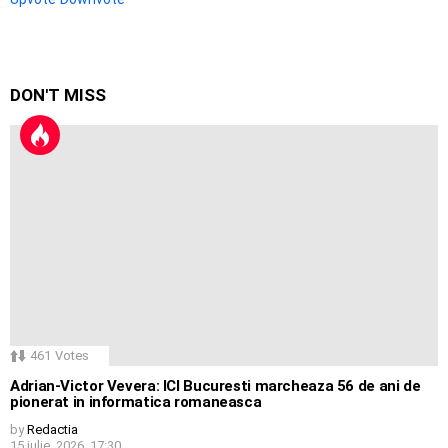
DON'T MISS
461
Votes
Adrian-Victor Vevera: ICI Bucuresti marcheaza 56 de ani de
pionerat in informatica romaneasca
by
Redactia
15 iulie, 2026, 17:30