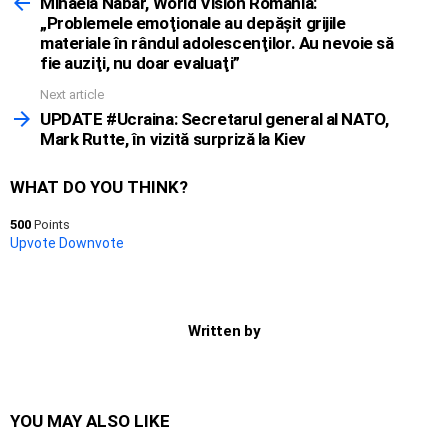
more
Mihaela Nabăr, World Vision România:
„Problemele emoţionale au depăşit grijile
materiale în rândul adolescenţilor. Au nevoie să
fie auziţi, nu doar evaluaţi”
Next article
UPDATE #Ucraina: Secretarul general al NATO,
Mark Rutte, în vizită surpriză la Kiev
WHAT DO YOU THINK?
500
Points
Upvote
Downvote
Written by
YOU MAY ALSO LIKE