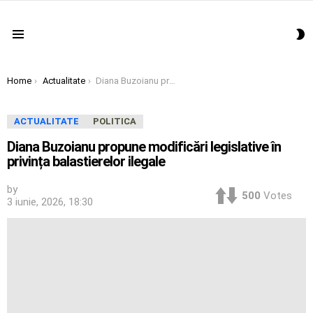
S
Menu
S
You are here:
Home
Actualitate
Diana Buzoianu propune modificări legislative în privința balastierelor ilegale
ACTUALITATE
POLITICA
Diana Buzoianu propune modificări legislative în
privința balastierelor ilegale
by
500
Votes
3 iunie, 2026, 18:30