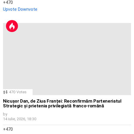
470
Upvote
Downvote
470
Votes
Nicușor Dan, de Ziua Franței: Reconfirmăm Parteneriatul
Strategic și prietenia privilegiată franco-română
by
14 iulie, 2026, 18:30
470