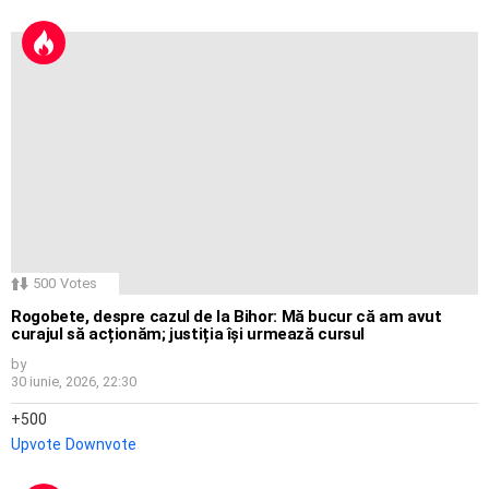
500
Votes
Rogobete, despre cazul de la Bihor: Mă bucur că am avut
curajul să acționăm; justiția își urmează cursul
by
30 iunie, 2026, 22:30
500
Upvote
Downvote