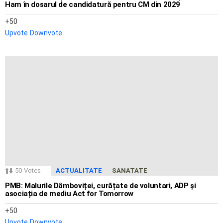
Ham în dosarul de candidatură pentru CM din 2029
50
Upvote
Downvote
50
Votes
ACTUALITATE
SANATATE
PMB: Malurile Dâmboviței, curățate de voluntari, ADP și
asociația de mediu Act for Tomorrow
50
Upvote
Downvote