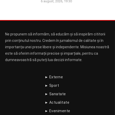
6 august, 2026, 19:30
Ne propunem să informăm, să educăm și să inspirăm cititorii
prin conținutul nostru. Credem în jurnalismul de calitate și în
importanța unei prese libere și independente. Misiunea noastră
este să oferim informații precise și imparțiale, pentru ca
dumneavoastră să puteți lua decizii informate.
► Externe
► Sport
► Sanatate
► Actualitate
► Evenimente