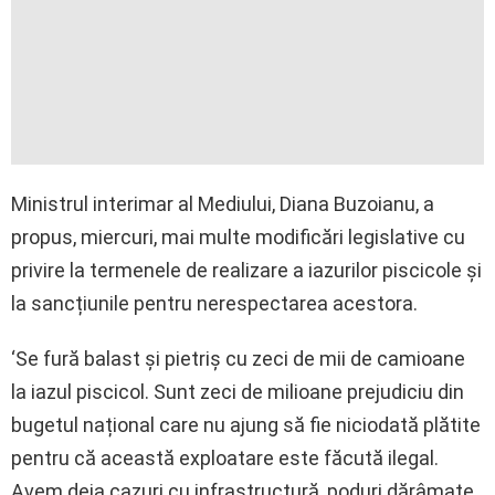
Ministrul interimar al Mediului, Diana Buzoianu, a
propus, miercuri, mai multe modificări legislative cu
privire la termenele de realizare a iazurilor piscicole și
la sancțiunile pentru nerespectarea acestora.
‘Se fură balast și pietriș cu zeci de mii de camioane
la iazul piscicol. Sunt zeci de milioane prejudiciu din
bugetul național care nu ajung să fie niciodată plătite
pentru că această exploatare este făcută ilegal.
Avem deja cazuri cu infrastructură, poduri dărâmate.