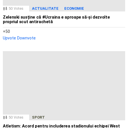
50
Votes
ACTUALITATE
ECONOMIE
Zelenski susține că #Ucraina e aproape să-și dezvolte
propriul scut antirachetă
50
Upvote
Downvote
50
Votes
SPORT
Atletism: Acord pentru includerea stadionului echipei West