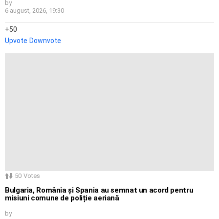
by
6 august, 2026, 19:30
50
Upvote
Downvote
50
Votes
Bulgaria, România și Spania au semnat un acord pentru
misiuni comune de poliție aeriană
by