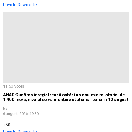
Upvote
Downvote
50
Votes
ANAR:Dunărea înregistrează astăzi un nou minim istoric, de
1.400 mc/s; nivelul se va menține staționar până în 12 august
by
6 august, 2026, 19:30
50
Upvote
Downvote