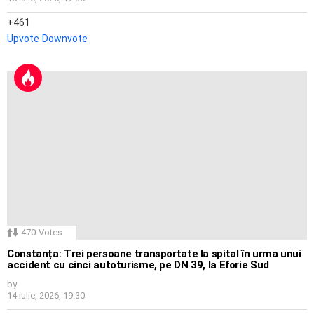
461
Upvote
Downvote
470
Votes
Constanța: Trei persoane transportate la spital în urma unui
accident cu cinci autoturisme, pe DN 39, la Eforie Sud
by
14 iulie, 2026, 19:30