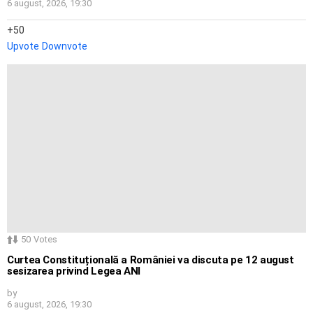
6 august, 2026, 19:30
50
Upvote
Downvote
50
Votes
Curtea Constituțională a României va discuta pe 12 august
sesizarea privind Legea ANI
by
6 august, 2026, 19:30