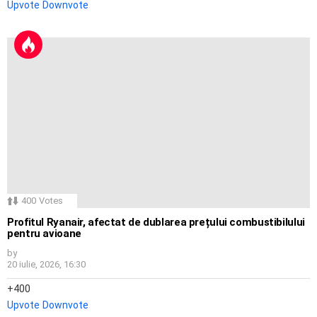
Upvote
Downvote
400
Votes
Profitul Ryanair, afectat de dublarea prețului combustibilului
pentru avioane
by
20 iulie, 2026, 16:30
400
Upvote
Downvote