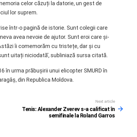
memoria celor căzuți la datorie, un gest de
ciul lor suprem.
ise într-o pagină de istorie. Sunt colegii care
neva avea nevoie de ajutor. Sunt eroi care și-
Astăzi îi comemorăm cu tristețe, dar și cu
unt uitați niciodată’, subliniază sursa citată.
6 în urma prăbușirii unui elicopter SMURD în
Haragâș, din Republica Moldova.
Next article
Tenis: Alexander Zverev s-a calificat în
semifinale la Roland Garros