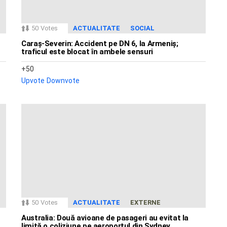
50
Votes
ACTUALITATE
SOCIAL
Caraș-Severin: Accident pe DN 6, la Armeniș;
traficul este blocat în ambele sensuri
50
Upvote
Downvote
50
Votes
ACTUALITATE
EXTERNE
Australia: Două avioane de pasageri au evitat la
limită o coliziune pe aeroportul din Sydney