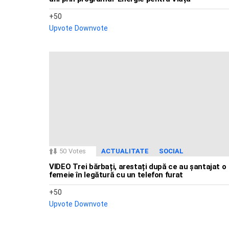
50
Upvote
Downvote
50
Votes
ACTUALITATE
SOCIAL
VIDEO Trei bărbați, arestați după ce au șantajat o
femeie în legătură cu un telefon furat
50
Upvote
Downvote