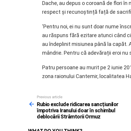
Dache, au depus o coroană de flori în 
respect și recunoștință față de sacrifi
‘Pentru noi, ei nu sunt doar nume înscr
au răspuns fără ezitare atunci când ci
au îndeplinit misiunea până la capăt. 
mândrie. Pentru că adevărații eroi nu s
Patru persoane au murit pe 2 iunie 201
zona raionului Cantemir, localitatea 
Previous article
See
more
Rubio exclude ridicarea sancțiunilor
împotriva Iranului doar în schimbul
deblocării Strâmtorii Ormuz
WHAT DO YOU THINK?