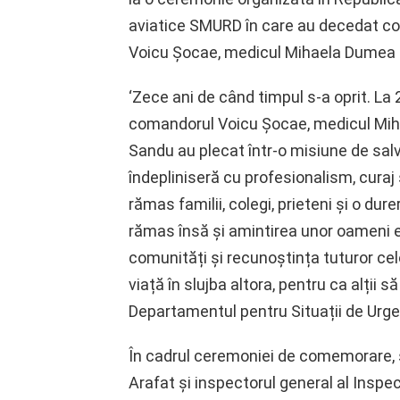
aviatice SMURD în care au decedat co
Voicu Șocae, medicul Mihaela Dumea ș
‘Zece ani de când timpul s-a oprit. La 
comandorul Voicu Șocae, medicul Miha
Sandu au plecat într-o misiune de salv
îndepliniseră cu profesionalism, curaj 
rămas familii, colegi, prieteni și o dur
rămas însă și amintirea unor oameni ex
comunități și recunoștința tuturor cel
viață în slujba altora, pentru ca alții 
Departamentul pentru Situații de Urge
În cadrul ceremoniei de comemorare, ș
Arafat și inspectorul general al Inspec