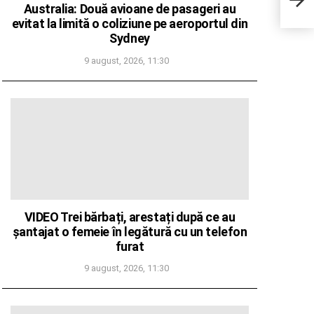
semi
Australia: Două avioane de pasageri au
evitat la limită o coliziune pe aeroportul din
Sydney
9 august, 2026, 11:30
VIDEO Trei bărbați, arestați după ce au
șantajat o femeie în legătură cu un telefon
furat
9 august, 2026, 11:30