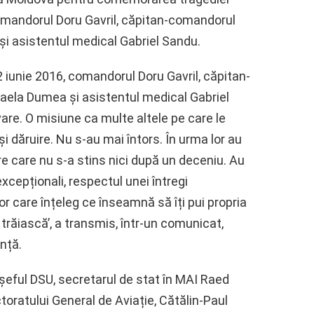
mandorul Doru Gavril, căpitan-comandorul
i asistentul medical Gabriel Sandu.
2 iunie 2016, comandorul Doru Gavril, căpitan-
ela Dumea și asistentul medical Gabriel
are. O misiune ca multe altele pe care le
și dăruire. Nu s-au mai întors. În urma lor au
ere care nu s-a stins nici după un deceniu. Au
cepționali, respectul unei întregi
or care înțeleg ce înseamnă să îți pui propria
să trăiască’, a transmis, într-un comunicat,
nță.
eful DSU, secretarul de stat în MAI Raed
toratului General de Aviație, Cătălin-Paul