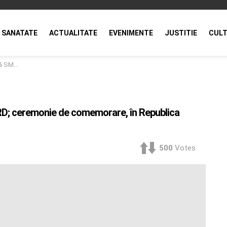
SANATATE
ACTUALITATE
EVENIMENTE
JUSTITIE
CULT
ica Moldova
URD; ceremonie de comemorare, în Republica
500
Votes