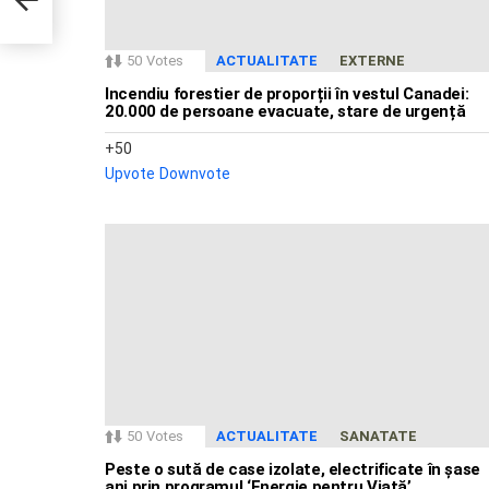
50
Votes
ACTUALITATE
EXTERNE
Incendiu forestier de proporții în vestul Canadei:
20.000 de persoane evacuate, stare de urgență
50
Upvote
Downvote
50
Votes
ACTUALITATE
SANATATE
Peste o sută de case izolate, electrificate în șase
ani prin programul ‘Energie pentru Viață’