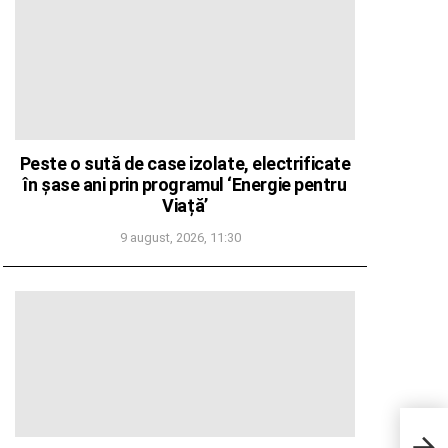
Peste o sută de case izolate, electrificate
în șase ani prin programul ‘Energie pentru
Viață’
9 august, 2026, 11:30
Tenis