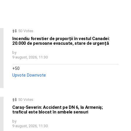
50
Votes
Incendiu forestier de proporții în vestul Canadei:
20.000 de persoane evacuate, stare de urgență
by
9 august, 2026, 11:30
50
Upvote
Downvote
50
Votes
Caraș-Severin: Accident pe DN 6, la Armeniș;
traficul este blocat în ambele sensuri
by
9 august, 2026, 11:30