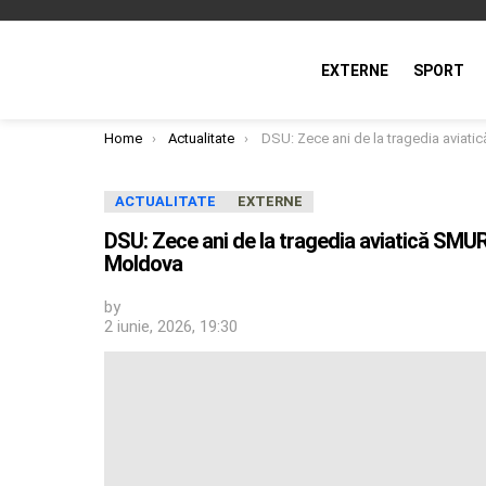
EXTERNE
SPORT
You are here:
Home
Actualitate
DSU: Zece ani de la tragedia aviatică SMURD; ceremonie de comemorare, în Republ
ACTUALITATE
EXTERNE
DSU: Zece ani de la tragedia aviatică SM
Moldova
by
2 iunie, 2026, 19:30