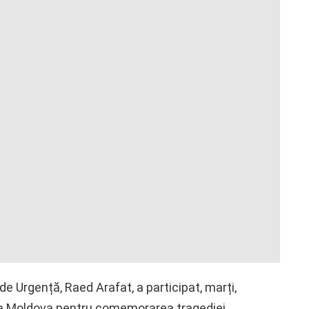
de Urgență, Raed Arafat, a participat, marți,
ca Moldova pentru comemorarea tragediei