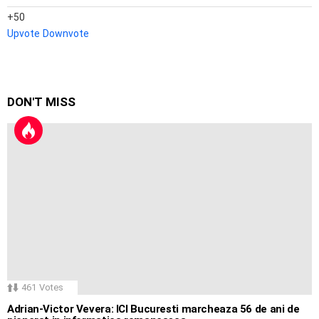
50
Upvote
Downvote
DON'T MISS
461
Votes
Adrian-Victor Vevera: ICI Bucuresti marcheaza 56 de ani de