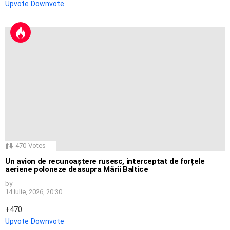
Upvote
Downvote
470
Votes
Un avion de recunoaștere rusesc, interceptat de forțele
aeriene poloneze deasupra Mării Baltice
by
14 iulie, 2026, 20:30
470
Upvote
Downvote