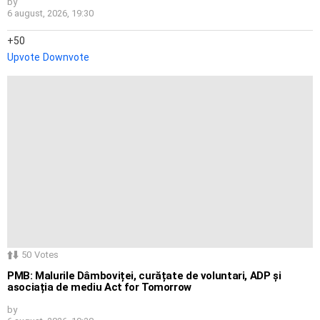
by
6 august, 2026, 19:30
50
Upvote
Downvote
50
Votes
PMB: Malurile Dâmboviței, curățate de voluntari, ADP și
asociația de mediu Act for Tomorrow
by