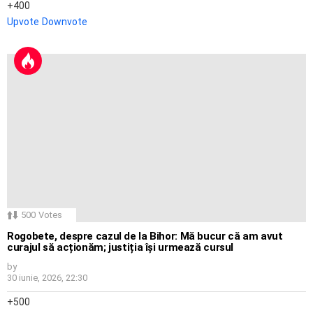
400
Upvote
Downvote
500
Votes
Rogobete, despre cazul de la Bihor: Mă bucur că am avut
curajul să acționăm; justiția își urmează cursul
by
30 iunie, 2026, 22:30
500