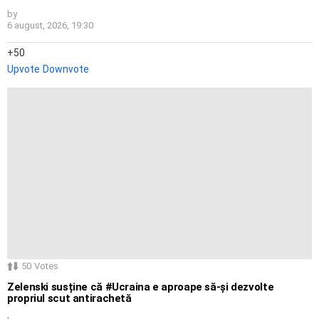
by
6 august, 2026, 19:30
50
Upvote
Downvote
50
Votes
Zelenski susține că #Ucraina e aproape să-și dezvolte
propriul scut antirachetă