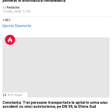
pionerat in informatica romaneasca
by
Redactia
15 iulie, 2026, 17:30
461
Upvote
Downvote
470
Votes
Constanța: Trei persoane transportate la spital în urma unui
accident cu cinci autoturisme, pe DN 39, la Eforie Sud