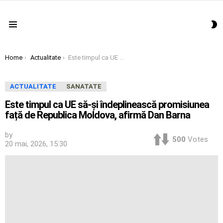
S
Menu
S
You are here:
Home
Actualitate
Este timpul ca UE să-și îndeplinească promisiunea față de Republica Moldova, afirmă Dan Barna
ACTUALITATE
SANATATE
Este timpul ca UE să-și îndeplinească promisiunea
față de Republica Moldova, afirmă Dan Barna
by
500
Votes
20 mai, 2026, 15:30