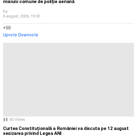
misiuni comune de poliție aeriană
by
6 august, 2026, 19:30
50
Upvote
Downvote
50
Votes
Curtea Constituțională a României va discuta pe 12 august
sesizarea privind Legea ANI