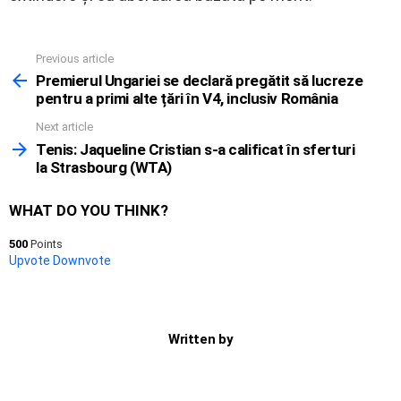
Previous article
See
more
Premierul Ungariei se declară pregătit să lucreze
pentru a primi alte țări în V4, inclusiv România
Next article
Tenis: Jaqueline Cristian s-a calificat în sferturi
la Strasbourg (WTA)
WHAT DO YOU THINK?
500
Points
Upvote
Downvote
Written by