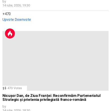
by
14 iulie, 2026, 19:30
470
Upvote
Downvote
470
Votes
Nicușor Dan, de Ziua Franței: Reconfirmăm Parteneriatul
Strategic și prietenia privilegiată franco-română
by
14 iulie, 2026, 18:30