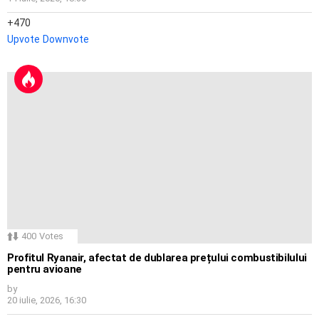
470
Upvote
Downvote
400
Votes
Profitul Ryanair, afectat de dublarea prețului combustibilului
pentru avioane
by
20 iulie, 2026, 16:30