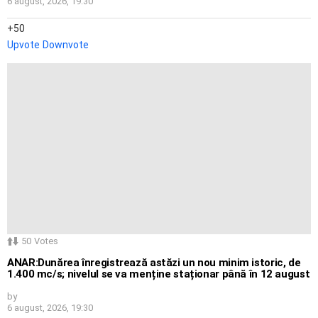
6 august, 2026, 19:30
50
Upvote
Downvote
50
Votes
ANAR:Dunărea înregistrează astăzi un nou minim istoric, de
1.400 mc/s; nivelul se va menține staționar până în 12 august
by
6 august, 2026, 19:30