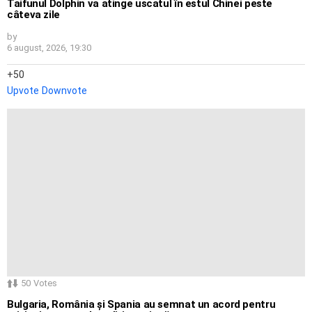
Taifunul Dolphin va atinge uscatul în estul Chinei peste
câteva zile
by
6 august, 2026, 19:30
50
Upvote
Downvote
50
Votes
Bulgaria, România și Spania au semnat un acord pentru