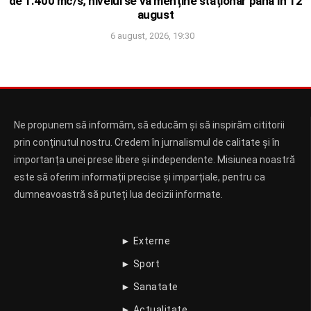
de 1.400 mc/s; nivelul se va menține staționar până în 12
august
6 august, 2026, 19:30
Ne propunem să informăm, să educăm și să inspirăm cititorii
prin conținutul nostru. Credem în jurnalismul de calitate și în
importanța unei prese libere și independente. Misiunea noastră
este să oferim informații precise și imparțiale, pentru ca
dumneavoastră să puteți lua decizii informate.
► Externe
► Sport
► Sanatate
► Actualitate