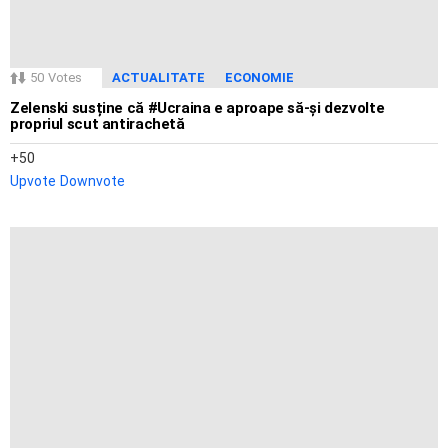
50
Votes
ACTUALITATE
ECONOMIE
Zelenski susține că #Ucraina e aproape să-și dezvolte
propriul scut antirachetă
50
Upvote
Downvote