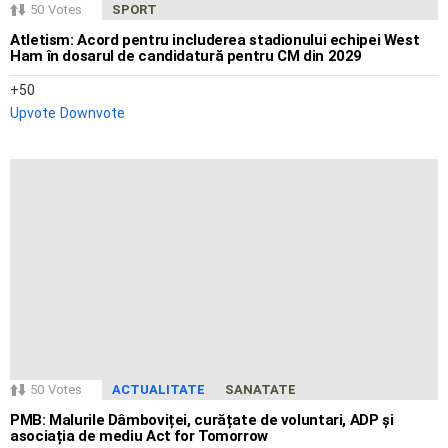
50
Votes
SPORT
Atletism: Acord pentru includerea stadionului echipei West
Ham în dosarul de candidatură pentru CM din 2029
50
Upvote
Downvote
50
Votes
ACTUALITATE
SANATATE
PMB: Malurile Dâmboviței, curățate de voluntari, ADP și
asociația de mediu Act for Tomorrow