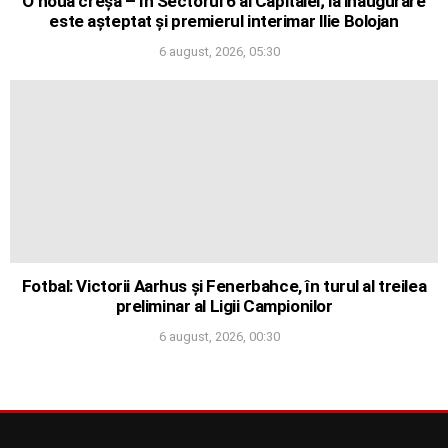
O nouă creșă – în Sectorul 6 al Capitalei; la inaugurare
este așteptat și premierul interimar Ilie Bolojan
6 august, 2026, 05:30
Fotbal: Victorii Aarhus și Fenerbahce, în turul al treilea
preliminar al Ligii Campionilor
6 august, 2026, 00:30