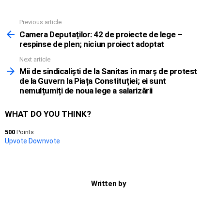
Previous article
See
more
Camera Deputaților: 42 de proiecte de lege –
respinse de plen; niciun proiect adoptat
Next article
Mii de sindicaliști de la Sanitas în marș de protest
de la Guvern la Piața Constituției; ei sunt
nemulțumiți de noua lege a salarizării
WHAT DO YOU THINK?
500
Points
Upvote
Downvote
Written by