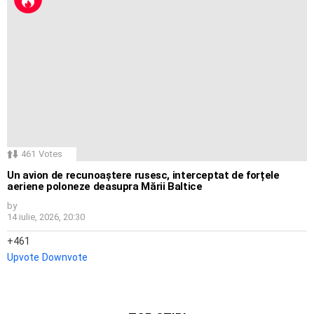
461
Votes
Un avion de recunoaștere rusesc, interceptat de forțele
aeriene poloneze deasupra Mării Baltice
by
14 iulie, 2026, 20:30
461
Upvote
Downvote