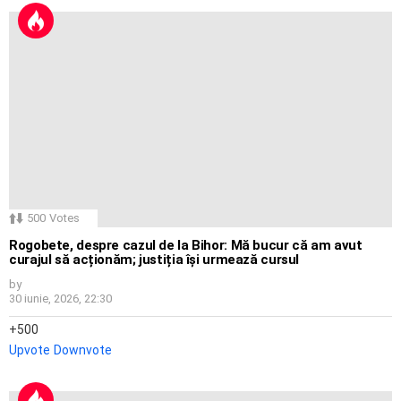
500
Votes
Rogobete, despre cazul de la Bihor: Mă bucur că am avut
curajul să acționăm; justiția își urmează cursul
by
30 iunie, 2026, 22:30
500
Upvote
Downvote