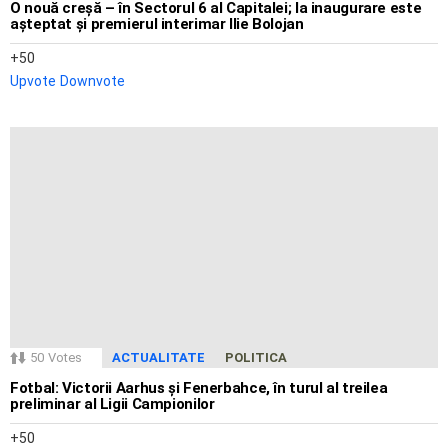
O nouă creșă – în Sectorul 6 al Capitalei; la inaugurare este
așteptat și premierul interimar Ilie Bolojan
50
Upvote
Downvote
50
Votes
ACTUALITATE
POLITICA
Fotbal: Victorii Aarhus și Fenerbahce, în turul al treilea
preliminar al Ligii Campionilor
50