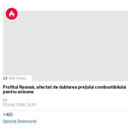
400
Votes
Profitul Ryanair, afectat de dublarea prețului combustibilului
pentru avioane
by
20 iulie, 2026, 16:30
400
Upvote
Downvote