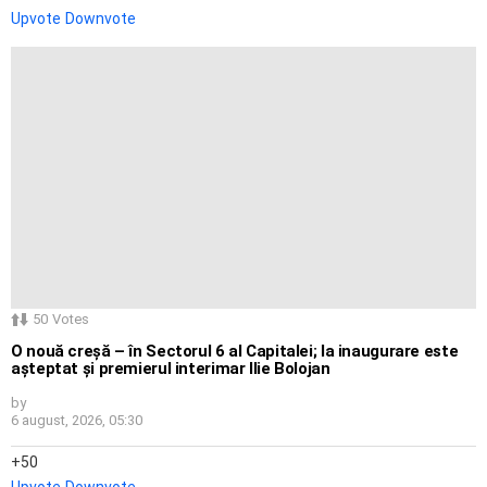
Upvote
Downvote
50
Votes
O nouă creșă – în Sectorul 6 al Capitalei; la inaugurare este
așteptat și premierul interimar Ilie Bolojan
by
6 august, 2026, 05:30
50
Upvote
Downvote