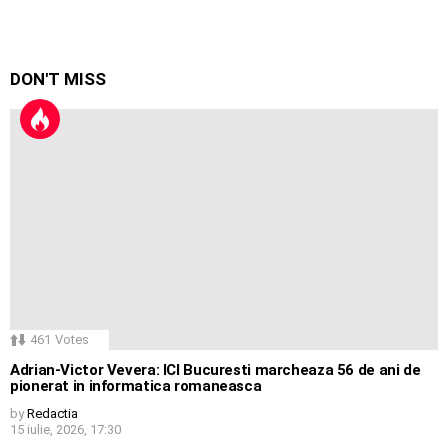
DON'T MISS
461
Votes
Adrian-Victor Vevera: ICI Bucuresti marcheaza 56 de ani de
pionerat in informatica romaneasca
by
Redactia
15 iulie, 2026, 17:30