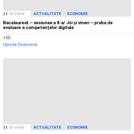
50
Votes
ACTUALITATE
ECONOMIE
Bacalaureat – sesiunea a II-a/ Joi și vineri – proba de
evaluare a competențelor digitale
50
Upvote
Downvote
50
Votes
ACTUALITATE
ECONOMIE