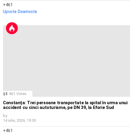
461
Upvote
Downvote
461
Votes
Constanța: Trei persoane transportate la spital în urma unui
accident cu cinci autoturisme, pe DN 39, la Eforie Sud
by
14 iulie, 2026, 19:30
461