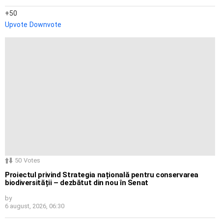
50
Upvote
Downvote
50
Votes
Proiectul privind Strategia națională pentru conservarea
biodiversității – dezbătut din nou în Senat
by
6 august, 2026, 06:30