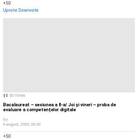
50
Upvote
Downvote
50
Votes
Bacalaureat – sesiunea a II-a/ Joi și vineri – proba de
evaluare a competențelor digitale
by
6 august, 2026, 06:30
50