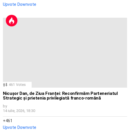
Upvote
Downvote
461
Votes
Nicușor Dan, de Ziua Franței: Reconfirmăm Parteneriatul
Strategic și prietenia privilegiată franco-română
by
14 iulie, 2026, 18:30
461
Upvote
Downvote