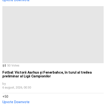
50
Votes
Fotbal: Victorii Aarhus și Fenerbahce, în turul al treilea
preliminar al Ligii Campionilor
by
6 august, 2026, 00:30
50
Upvote
Downvote