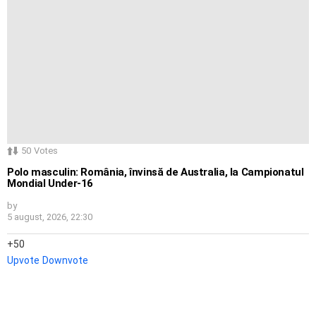
50
Votes
Polo masculin: România, învinsă de Australia, la Campionatul
Mondial Under-16
by
5 august, 2026, 22:30
50
Upvote
Downvote