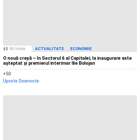
50
Votes
ACTUALITATE
ECONOMIE
O nouă creșă – în Sectorul 6 al Capitalei; la inaugurare este
așteptat și premierul interimar Ilie Bolojan
50
Upvote
Downvote