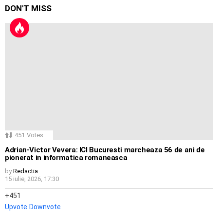
DON'T MISS
451
Votes
Adrian-Victor Vevera: ICI Bucuresti marcheaza 56 de ani de
pionerat in informatica romaneasca
by
Redactia
15 iulie, 2026, 17:30
451
Upvote
Downvote