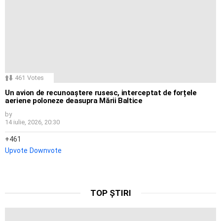
461
Votes
Un avion de recunoaștere rusesc, interceptat de forțele
aeriene poloneze deasupra Mării Baltice
by
14 iulie, 2026, 20:30
461
Upvote
Downvote
TOP ȘTIRI