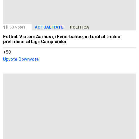
50
Votes
ACTUALITATE
POLITICA
Fotbal: Victorii Aarhus și Fenerbahce, în turul al treilea
preliminar al Ligii Campionilor
50
Upvote
Downvote