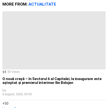
MORE FROM:
ACTUALITATE
50
Votes
O nouă creșă – în Sectorul 6 al Capitalei; la inaugurare este
așteptat și premierul interimar Ilie Bolojan
by
6 august, 2026, 05:30
50