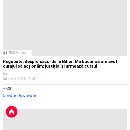
500
Votes
Rogobete, despre cazul de la Bihor: Mă bucur că am avut
curajul să acționăm; justiția își urmează cursul
by
30 iunie, 2026, 22:30
500
Upvote
Downvote