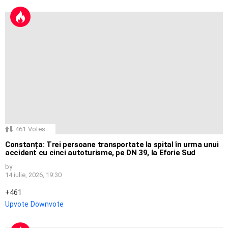
461
Votes
Constanța: Trei persoane transportate la spital în urma unui
accident cu cinci autoturisme, pe DN 39, la Eforie Sud
by
14 iulie, 2026, 19:30
461
Upvote
Downvote