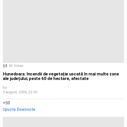
50
Votes
Hunedoara: Incendii de vegetație uscată în mai multe zone
ale județului; peste 60 de hectare, afectate
by
5 august, 2026, 22:30
50
Upvote
Downvote