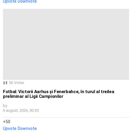
Upvote
Downvote
50
Votes
Fotbal: Victorii Aarhus și Fenerbahce, în turul al treilea
preliminar al Ligii Campionilor
by
6 august, 2026, 00:30
50
Upvote
Downvote