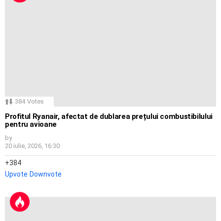
384
Votes
Profitul Ryanair, afectat de dublarea prețului combustibilului
pentru avioane
by
20 iulie, 2026, 16:30
384
Upvote
Downvote