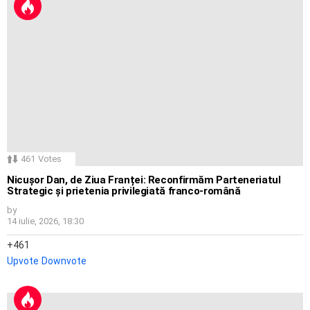
461
Votes
Nicușor Dan, de Ziua Franței: Reconfirmăm Parteneriatul
Strategic și prietenia privilegiată franco-română
by
14 iulie, 2026, 18:30
461
Upvote
Downvote