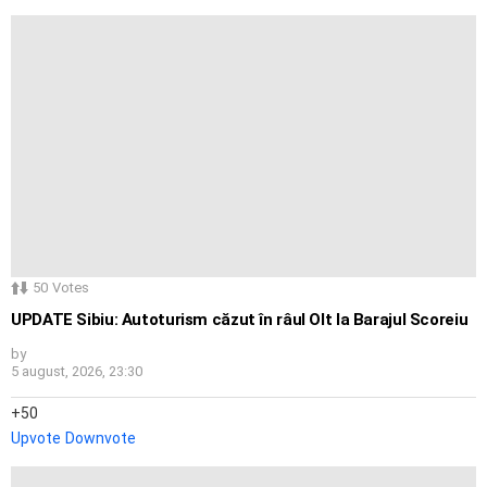
50
Votes
UPDATE Sibiu: Autoturism căzut în râul Olt la Barajul Scoreiu
by
5 august, 2026, 23:30
50
Upvote
Downvote