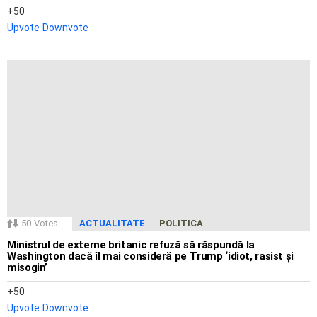
50
Upvote
Downvote
50
Votes
ACTUALITATE
POLITICA
Ministrul de externe britanic refuză să răspundă la
Washington dacă îl mai consideră pe Trump ‘idiot, rasist și
misogin’
50
Upvote
Downvote