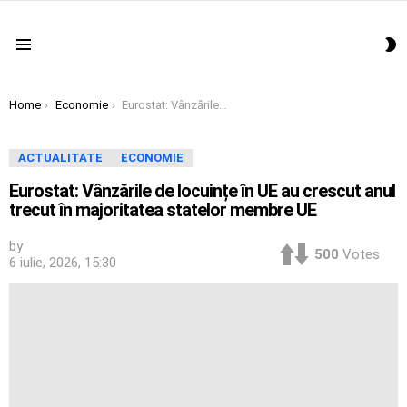
S
Menu
S
You are here:
Home
Economie
Eurostat: Vânzările de locuințe în UE au crescut anul trecut în majoritatea statelor membre UE
ACTUALITATE
ECONOMIE
Eurostat: Vânzările de locuințe în UE au crescut anul
trecut în majoritatea statelor membre UE
by
500
Votes
6 iulie, 2026, 15:30