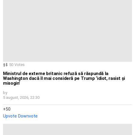
50
Votes
Ministrul de externe britanic refuză să răspundă la
Washington dacă îl mai consideră pe Trump ‘idiot, rasist și
misogin’
by
5 august, 2026, 22:30
50
Upvote
Downvote