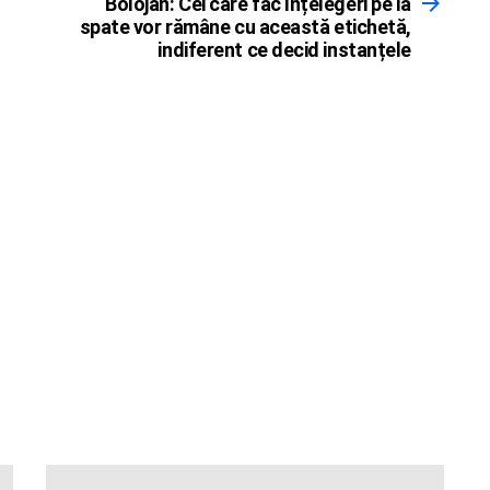
Bolojan: Cei care fac înțelegeri pe la
spate vor rămâne cu această etichetă,
indiferent ce decid instanțele