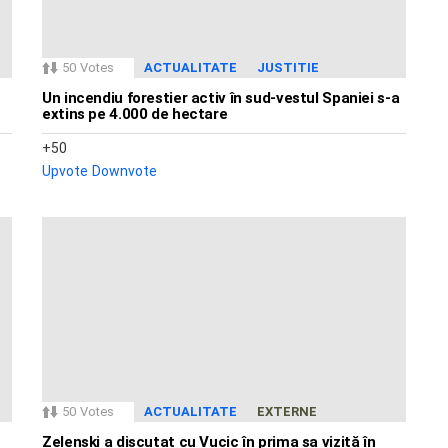
50
Votes
ACTUALITATE
JUSTITIE
Un incendiu forestier activ în sud-vestul Spaniei s-a
extins pe 4.000 de hectare
50
Upvote
Downvote
50
Votes
ACTUALITATE
EXTERNE
Zelenski a discutat cu Vucic în prima sa vizită în