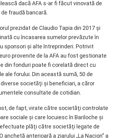
bilească dacă AFA s-ar fi făcut vinovată de
u de fraudă bancară.
forul prezidat de Claudio Tapia din 2017 şi
cinată cu încasarea sumelor prevăzute în
ponsori şi alte întreprinderi. Potrivit
 euro provenite de la AFA au fost gestionate
 din fonduri poate fi corelată direct cu
ile ale forului. Din această sumă, 50 de
diverse societăţi şi beneficiari, a căror
cumentele consultate de cotidian.
st, de fapt, virate către societăţi controlate
re sociale şi care locuiesc în Bariloche şi
t efectuate plăţi către societăţi legate de
 O anchetă anterioară a ziarului „La Nacion” a