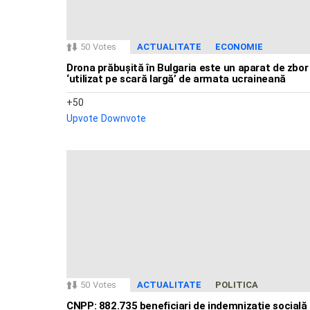
50
Votes
ACTUALITATE
ECONOMIE
Drona prăbușită în Bulgaria este un aparat de zbor
‘utilizat pe scară largă’ de armata ucraineană
50
Upvote
Downvote
50
Votes
ACTUALITATE
POLITICA
CNPP: 882.735 beneficiari de indemnizație socială