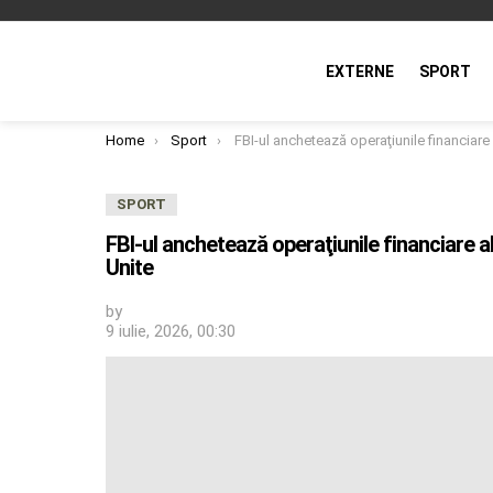
EXTERNE
SPORT
You are here:
Home
Sport
FBI-ul anchetează operaţiunile financiare ale Federaţiei Argentiniene de Fotbal în Statele Unite
SPORT
FBI-ul anchetează operaţiunile financiare a
Unite
by
9 iulie, 2026, 00:30