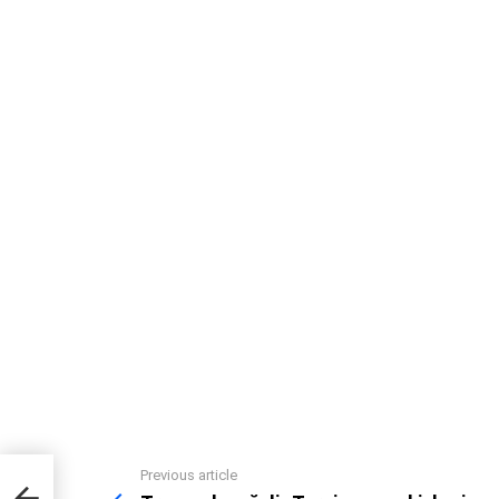
ion
Previous article
See