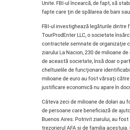
Unite. FBI-ul încearcă, de fapt, să sta
fapte care ţin de spălarea de bani sa
FBI-ul investighează legăturile dintre 
TourProdEnter LLC, o societate însăr
contractele semnate de organizaţie cu s
ziarului La Nacion, 230 de milioane de
de această societate, însă doar o parte
cheltuielile de funcţionare identificab
milioane de euro au fost vărsaţi către 
justificare economică nu apare în do
Câteva zeci de milioane de dolari au fo
de persoane care beneficiază de ajutoa
Buenos Aires. Potrivit ziarului, au fos
trezorierul AFA şi de familia acestuia.