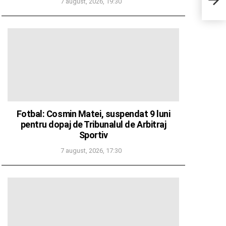
7 august, 2026, 19:30
ce d
Fotbal: Cosmin Matei, suspendat 9 luni
pentru dopaj de Tribunalul de Arbitraj
Sportiv
7 august, 2026, 17:30