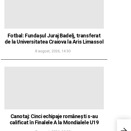
Fotbal: Fundașul Juraj Badelj, transferat
de la Universitatea Craiova la Aris Limassol
8 august, 2026, 14:30
Canotaj: Cinci echipaje românești s-au
calificat în Finalele A la Mondialele U19
Boloj
vor 