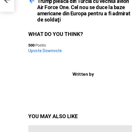
more
Trump pleacă din Turcia cu vechiul avion
irat
Air Force One. Cel nou se duce la baze
americane din Europa pentru a fi admirat
de soldaţi
WHAT DO YOU THINK?
500
Points
Upvote
Downvote
Written by
YOU MAY ALSO LIKE