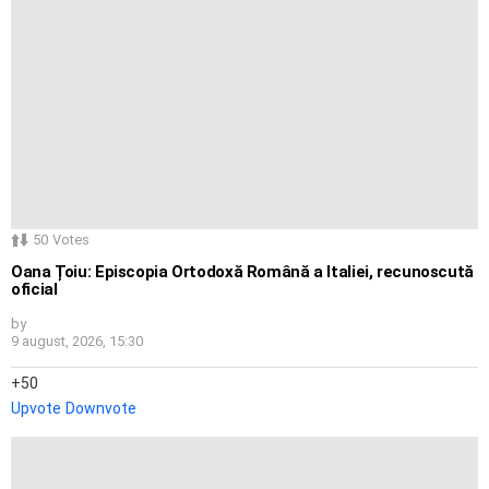
50
Votes
Oana Țoiu: Episcopia Ortodoxă Română a Italiei, recunoscută
oficial
by
9 august, 2026, 15:30
50
Upvote
Downvote