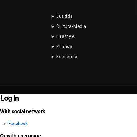
► Justitie
► Cultura-Media
► Lifestyle
► Politica
► Economie
Log In
With social network:
Facebook
Or with username: