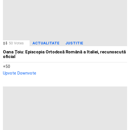
50
Votes
ACTUALITATE
JUSTITIE
Oana Țoiu: Episcopia Ortodoxă Română a Italiei, recunoscută
oficial
50
Upvote
Downvote