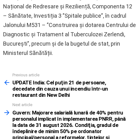
Național de Redresare și Reziliență, Componenta 12
– Sănătate, Investiția 3 ”Spitale publice”, în cadrul
Jalonului M531 – ”Construirea și dotarea Centrului de
Diagnostic și Tratament al Tuberculozei Zerlendi,
București”, precum și de la bugetul de stat, prin
Ministerul Sănătății.
Previous article
See
more
UPDATE India: Cel puţin 21 de persoane,
decedate din cauza unui incendiu într-un
restaurant din New Delhi
Next article
Guvern: Majorare salarială lunară de 40% pentru
personalul implicat în implementarea PNRR, până
la data de 31 august 2026. Condiţia, gradul de
îndeplinire de minim 50% pe ordonator
principal/personal a reformelor, ţintelor şi