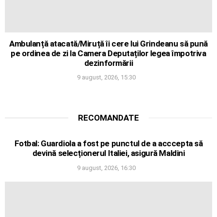
Ambulanță atacată/Miruță îi cere lui Grindeanu să pună
pe ordinea de zi la Camera Deputaților legea împotriva
dezinformării
9 august, 2026, 15:30
RECOMANDATE
Fotbal: Guardiola a fost pe punctul de a acccepta să
devină selecționerul Italiei, asigură Maldini
9 august, 2026, 16:30