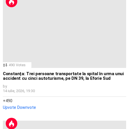
490
Votes
Constanța: Trei persoane transportate la spital în urma unui
accident cu cinci autoturisme, pe DN 39, la Eforie Sud
by
14 iulie, 2026, 19:30
490
Upvote
Downvote