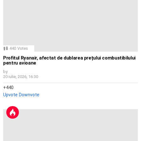
440
Votes
Profitul Ryanair, afectat de dublarea prețului combustibilului
pentru avioane
by
20 iulie, 2026, 16:30
440
Upvote
Downvote