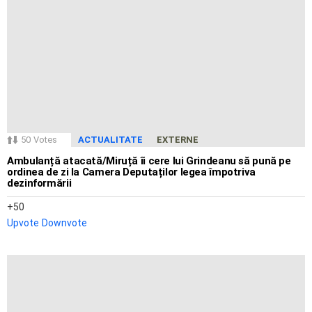
50
Votes
ACTUALITATE
EXTERNE
Ambulanță atacată/Miruță îi cere lui Grindeanu să pună pe
ordinea de zi la Camera Deputaților legea împotriva
dezinformării
50
Upvote
Downvote