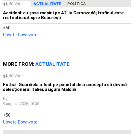
50
Votes
ACTUALITATE
POLITICA
Accident cu șase mașini pe A2, la Cernavodă; traficul este
restricționat spre București
50
Upvote
Downvote
MORE FROM:
ACTUALITATE
50
Votes
Fotbal: Guardiola a fost pe punctul de a acccepta să devină
selecționerul Italiei, asigură Maldini
by
9 august, 2026, 16:30
50
Upvote
Downvote