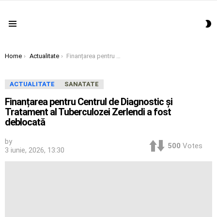
S
Menu
S
You are here:
Home
Actualitate
Finanțarea pentru Centrul de Diagnostic și Tratament al Tuberculozei Zerlendi a fost deblocată
ACTUALITATE
SANATATE
Finanțarea pentru Centrul de Diagnostic și
Tratament al Tuberculozei Zerlendi a fost
deblocată
by
500
Votes
3 iunie, 2026, 13:30