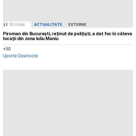
50
Votes
ACTUALITATE
EXTERNE
Piroman din București, reținut de polițiști; a dat foc în câteva
locații din zona Iuliu Maniu
50
Upvote
Downvote