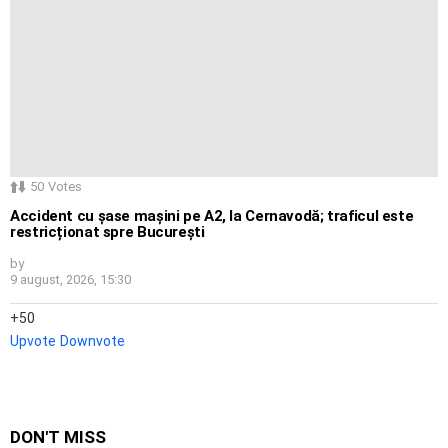
50
Votes
Accident cu șase mașini pe A2, la Cernavodă; traficul este
restricționat spre București
by
9 august, 2026, 15:30
50
Upvote
Downvote
DON'T MISS