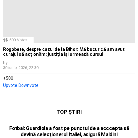
500
Votes
Rogobete, despre cazul de la Bihor: Mă bucur că am avut
curajul să acționăm; justiția își urmează cursul
by
30 iunie, 2026, 22:30
500
Upvote
Downvote
TOP ȘTIRI
Fotbal: Guardiola a fost pe punctul de a acccepta să
devină selecționerul Italiei, asigură Maldini