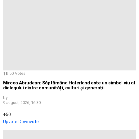
50
Votes
Mircea Abrudean: Săptămâna Haferland este un simbol viu al
dialogului dintre comunități, culturi și generații
by
9 august, 2026, 16:30
50
Upvote
Downvote