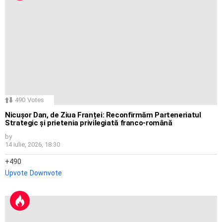
490
Votes
Nicușor Dan, de Ziua Franței: Reconfirmăm Parteneriatul
Strategic și prietenia privilegiată franco-română
by
14 iulie, 2026, 18:30
490
Upvote
Downvote