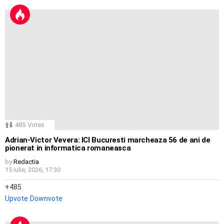
485
Votes
Adrian-Victor Vevera: ICI Bucuresti marcheaza 56 de ani de
pionerat in informatica romaneasca
by
Redactia
15 iulie, 2026, 17:30
485
Upvote
Downvote