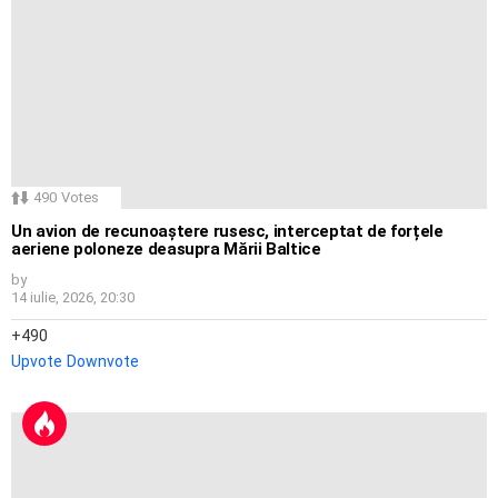
490
Votes
Un avion de recunoaștere rusesc, interceptat de forțele
aeriene poloneze deasupra Mării Baltice
by
14 iulie, 2026, 20:30
490
Upvote
Downvote