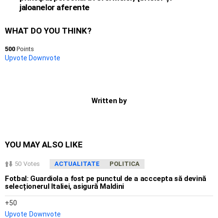
jaloanelor aferente
WHAT DO YOU THINK?
500
Points
Upvote
Downvote
Written by
YOU MAY ALSO LIKE
50
Votes
ACTUALITATE
POLITICA
Fotbal: Guardiola a fost pe punctul de a acccepta să devină
selecționerul Italiei, asigură Maldini
50
Upvote
Downvote