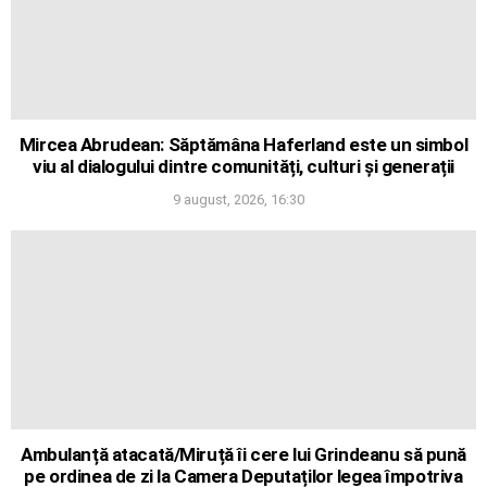
Mircea Abrudean: Săptămâna Haferland este un simbol
viu al dialogului dintre comunități, culturi și generații
9 august, 2026, 16:30
Ambulanță atacată/Miruță îi cere lui Grindeanu să pună
pe ordinea de zi la Camera Deputaților legea împotriva