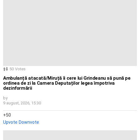
50
Votes
Ambulanță atacată/Miruță îi cere lui Grindeanu să pună pe
ordinea de zi la Camera Deputaților legea împotriva
dezinformării
by
9 august, 2026, 15:30
50
Upvote
Downvote