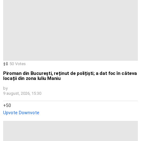
50
Votes
Piroman din București, reținut de polițiști; a dat foc în câteva
locații din zona Iuliu Maniu
by
9 august, 2026, 15:30
50
Upvote
Downvote