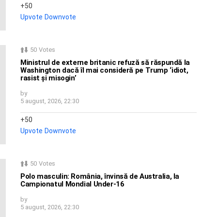
50
Upvote
Downvote
50
Votes
Ministrul de externe britanic refuză să răspundă la
Washington dacă îl mai consideră pe Trump ‘idiot,
rasist și misogin’
by
5 august, 2026, 22:30
50
Upvote
Downvote
50
Votes
Polo masculin: România, învinsă de Australia, la
Campionatul Mondial Under-16
by
5 august, 2026, 22:30