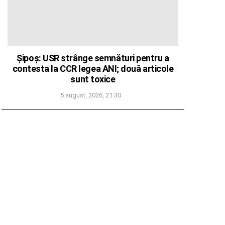
Șipoș: USR strânge semnături pentru a
contesta la CCR legea ANI; două articole
sunt toxice
5 august, 2026, 21:30