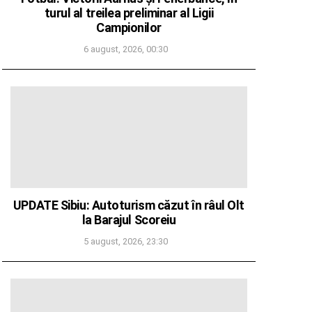
turul al treilea preliminar al Ligii
Campionilor
6 august, 2026, 00:30
UPDATE Sibiu: Autoturism căzut în râul Olt
la Barajul Scoreiu
5 august, 2026, 23:30