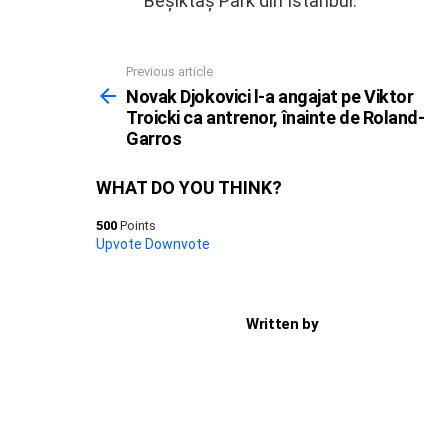
Beșiktaș Park din Istanbul.
Previous article
See
more
Novak Djokovici l-a angajat pe Viktor
Troicki ca antrenor, înainte de Roland-
Garros
WHAT DO YOU THINK?
500
Points
Upvote
Downvote
Written by