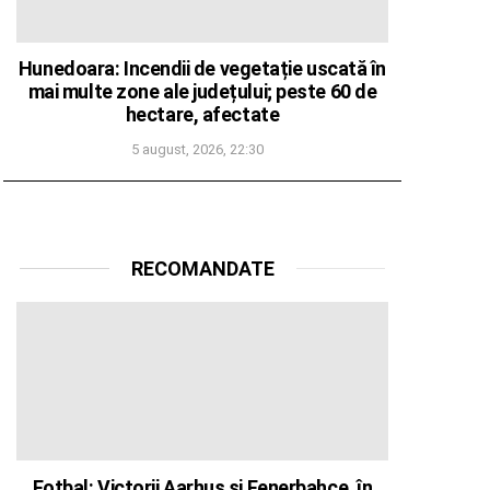
Hunedoara: Incendii de vegetație uscată în
mai multe zone ale județului; peste 60 de
hectare, afectate
5 august, 2026, 22:30
RECOMANDATE
Fotbal: Victorii Aarhus și Fenerbahce, în