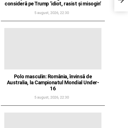
consideră pe Trump ‘idiot, rasist și misogin’
Euro
5 august, 2026, 22:30
Polo masculin: România, învinsă de
Australia, la Campionatul Mondial Under-
16
5 august, 2026, 22:30