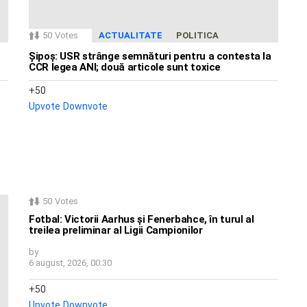
50
Votes
ACTUALITATE
POLITICA
Șipoș: USR strânge semnături pentru a contesta la
CCR legea ANI; două articole sunt toxice
50
Upvote
Downvote
50
Votes
Fotbal: Victorii Aarhus și Fenerbahce, în turul al
treilea preliminar al Ligii Campionilor
by
6 august, 2026, 00:30
50
Upvote
Downvote