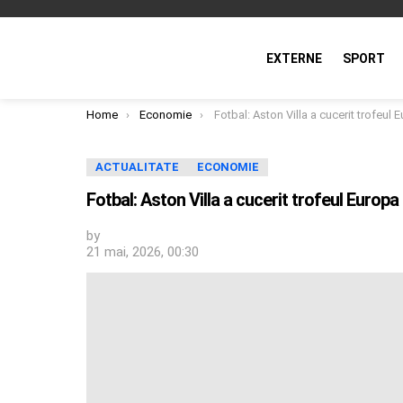
EXTERNE
SPORT
You are here:
Home
Economie
Fotbal: Aston Villa a cucerit trofeul Europa League, după 3-0 în finala cu SC
ACTUALITATE
ECONOMIE
Fotbal: Aston Villa a cucerit trofeul Europa
by
21 mai, 2026, 00:30