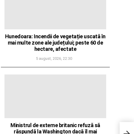
Hunedoara: Incendii de vegetație uscată în
mai multe zone ale județului; peste 60 de
hectare, afectate
5 august, 2026, 22:30
Ministrul de externe britanic refuză să
Prima
răspundă la Washington dacă îl mai
mită,