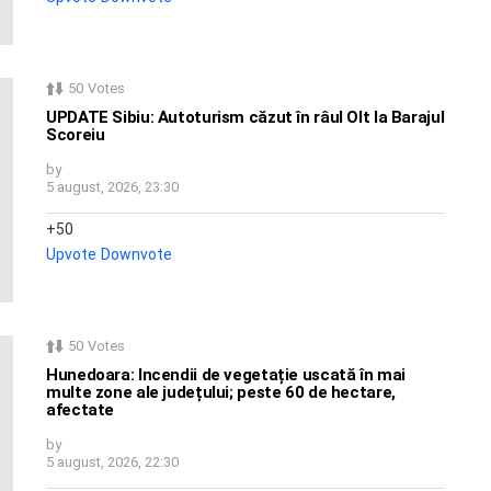
50
Votes
UPDATE Sibiu: Autoturism căzut în râul Olt la Barajul
Scoreiu
by
5 august, 2026, 23:30
50
Upvote
Downvote
50
Votes
Hunedoara: Incendii de vegetație uscată în mai
multe zone ale județului; peste 60 de hectare,
afectate
by
5 august, 2026, 22:30