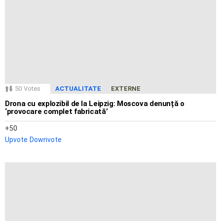
50
Votes
ACTUALITATE
EXTERNE
Drona cu explozibil de la Leipzig: Moscova denunță o
‘provocare complet fabricată’
50
Upvote
Downvote