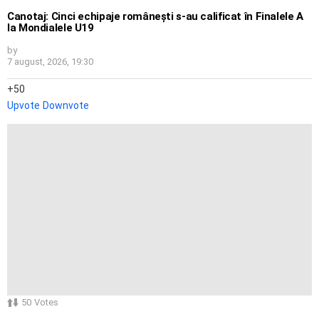
Canotaj: Cinci echipaje românești s-au calificat în Finalele A
la Mondialele U19
by
7 august, 2026, 19:30
50
Upvote
Downvote
50
Votes