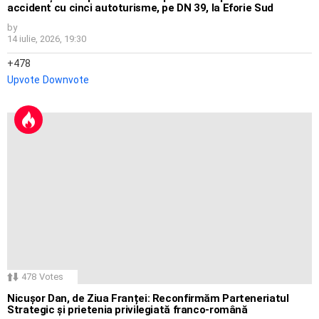
accident cu cinci autoturisme, pe DN 39, la Eforie Sud
by
14 iulie, 2026, 19:30
478
Upvote
Downvote
478
Votes
Nicușor Dan, de Ziua Franței: Reconfirmăm Parteneriatul
Strategic și prietenia privilegiată franco-română