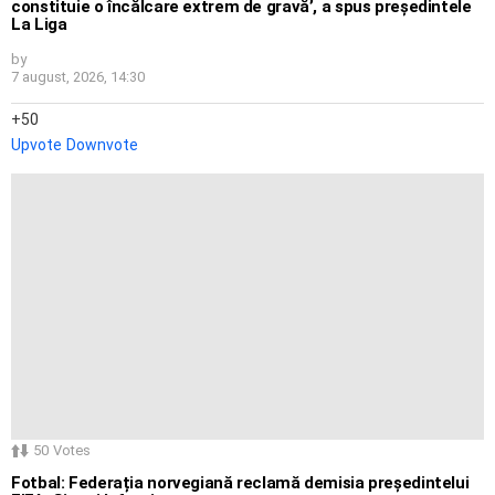
constituie o încălcare extrem de gravă’, a spus președintele
La Liga
by
7 august, 2026, 14:30
50
Upvote
Downvote
50
Votes
Fotbal: Federația norvegiană reclamă demisia președintelui