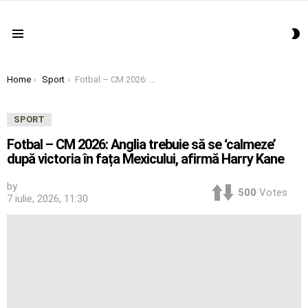
S
Menu
S
You are here:
Home
Sport
Fotbal – CM 2026: Anglia trebuie să se ‘calmeze’ după victoria în fața Mexicului, afirmă Harry Kane
SPORT
Fotbal – CM 2026: Anglia trebuie să se ‘calmeze’
după victoria în fața Mexicului, afirmă Harry Kane
by
500
Votes
7 iulie, 2026, 11:30