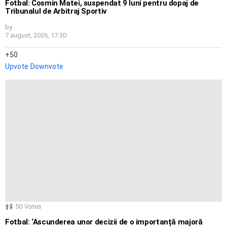
Fotbal: Cosmin Matei, suspendat 9 luni pentru dopaj de
Tribunalul de Arbitraj Sportiv
by
7 august, 2026, 17:30
50
Upvote
Downvote
50
Votes
Fotbal: ‘Ascunderea unor decizii de o importanță majoră