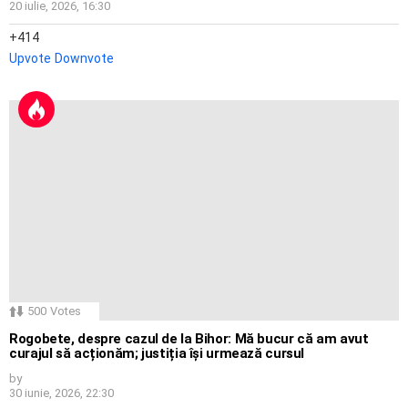
20 iulie, 2026, 16:30
414
Upvote
Downvote
500
Votes
Rogobete, despre cazul de la Bihor: Mă bucur că am avut
curajul să acționăm; justiția își urmează cursul
by
30 iunie, 2026, 22:30