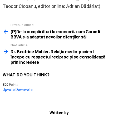
Teodor Ciobanu, editor online: Adrian Dădârlat)
Previous article
See
more
(P)De la cumpărături la economii: cum Garanti
BBVA s-a adaptat nevoilor clienților săi
Next article
Dr. Beatrice Mahler: Relația medic-pacient
începe cu respectul reciproc și se consolidează
prin încredere
WHAT DO YOU THINK?
500
Points
Upvote
Downvote
Written by