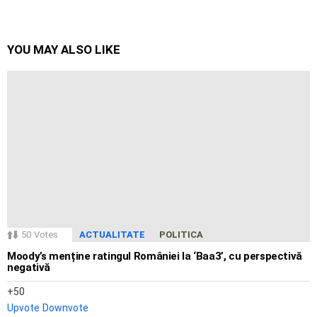
YOU MAY ALSO LIKE
50
Votes
ACTUALITATE
POLITICA
Moody’s menține ratingul României la ‘Baa3’, cu perspectivă
negativă
50
Upvote
Downvote