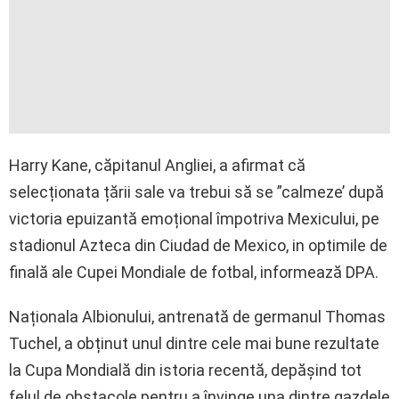
Harry Kane, căpitanul Angliei, a afirmat că
selecționata țării sale va trebui să se ”calmeze’ după
victoria epuizantă emoțional împotriva Mexicului, pe
stadionul Azteca din Ciudad de Mexico, in optimile de
finală ale Cupei Mondiale de fotbal, informează DPA.
Naționala Albionului, antrenată de germanul Thomas
Tuchel, a obținut unul dintre cele mai bune rezultate
la Cupa Mondială din istoria recentă, depășind tot
felul de obstacole pentru a învinge una dintre gazdele