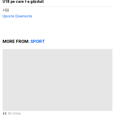
U18 pe care l-a găzduit
50
Upvote
Downvote
MORE FROM:
SPORT
50
Votes