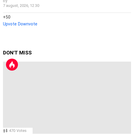
by
7 august, 2026, 12:30
50
Upvote
Downvote
DON'T MISS
470
Votes