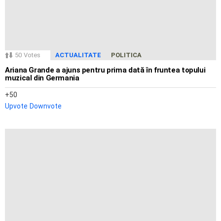
50
Votes
ACTUALITATE
POLITICA
Ariana Grande a ajuns pentru prima dată în fruntea topului
muzical din Germania
50
Upvote
Downvote