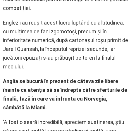
competiției.
Englezii au reușit acest lucru luptând cu altitudinea,
cu mulțimea de fani zgomotoși, precum și în
inferioritate numerică, după cartonașul roșu primit de
Jarell Quansah, la începutul reprizei secunde, iar
jucătorii epuizați s-au prăbușit pe teren la finalul
meciului.
Anglia se bucură în prezent de câteva zile libere
înainte ca atenția să se îndrepte către sferturile de
finală, fază în care va înfrunta cu Norvegia,
sâmbătă la Miami.
‘A fost o seară incredibilă, apreciem susținerea, știu
că am avut multă lume pe stadion și multă lume