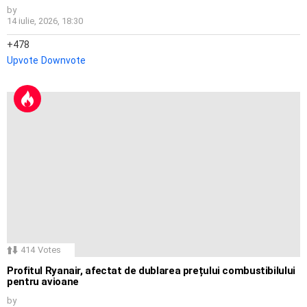
by
14 iulie, 2026, 18:30
478
Upvote
Downvote
414
Votes
Profitul Ryanair, afectat de dublarea prețului combustibilului
pentru avioane
by