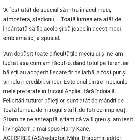
‘A fost atât de special să intru în acel meci,
atmosfera, stadionul… Toată lumea era atât de
încântată să fie acolo și să joace în acest meci
emblematic’, a spus el.
‘Am depășit toate dificultățile meciului și ne-am
luptat așa cum am făcut-o, dând totul pe teren, iar
băieții au acoperit fiecare fir de iarbă, a fost pur și
simplu incredibil, sincer. Este unul dintre meciurile
mele preferate în tricoul Angliei, fără îndoială.
Felicitări tuturor băieților, sunt atât de mândri de
toată lumea, de întregul staff, de toți cei implicați.
Știam ce ne așteaptă, știam că va fi greu și am ieșit
învingători’, a mai spus Harry Kane.
AGERPRES (AS/redactor: Mihai Dragomir, editor: