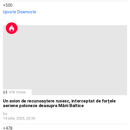
500
Upvote
Downvote
478
Votes
Un avion de recunoaștere rusesc, interceptat de forțele
aeriene poloneze deasupra Mării Baltice
by
14 iulie, 2026, 20:30
478