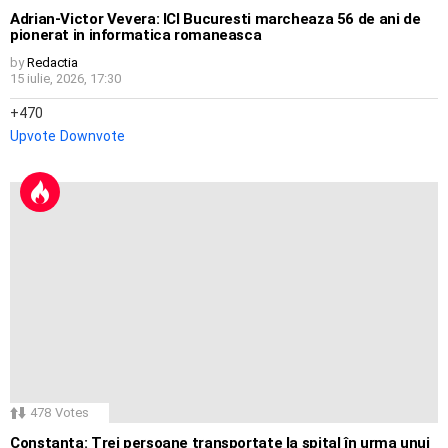
Adrian-Victor Vevera: ICI Bucuresti marcheaza 56 de ani de
pionerat in informatica romaneasca
by
Redactia
15 iulie, 2026, 17:30
470
Upvote
Downvote
478
Votes
Constanța: Trei persoane transportate la spital în urma unui