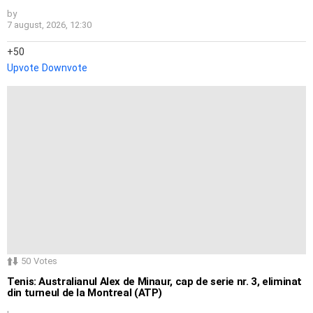
by
7 august, 2026, 12:30
50
Upvote
Downvote
50
Votes
Tenis: Australianul Alex de Minaur, cap de serie nr. 3, eliminat
din turneul de la Montreal (ATP)