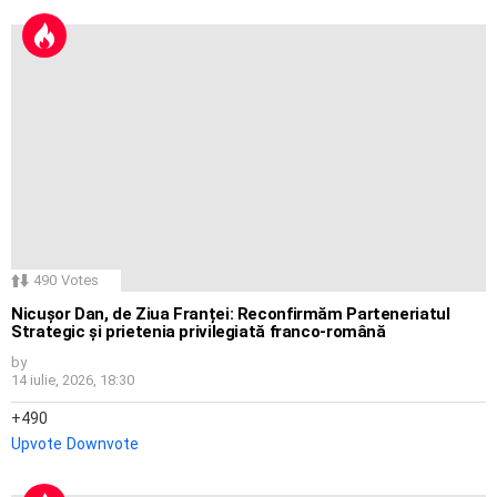
490
Votes
Nicușor Dan, de Ziua Franței: Reconfirmăm Parteneriatul
Strategic și prietenia privilegiată franco-română
by
14 iulie, 2026, 18:30
490
Upvote
Downvote