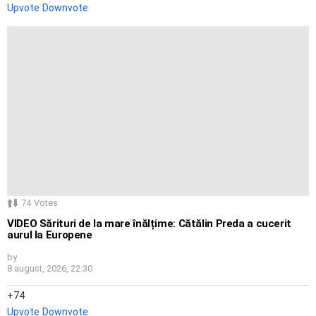
Upvote
Downvote
74
Votes
VIDEO Sărituri de la mare înălțime: Cătălin Preda a cucerit
aurul la Europene
by
8 august, 2026, 22:30
74
Upvote
Downvote