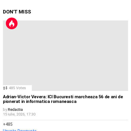
DON'T MISS
485
Votes
Adrian-Victor Vevera: ICI Bucuresti marcheaza 56 de ani de
pionerat in informatica romaneasca
by
Redactia
15 iulie, 2026, 17:30
485
Upvote
Downvote