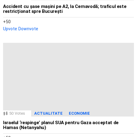
Accident cu șase mașini pe A2, la Cernavodă; traficul este
restricționat spre București
50
Upvote
Downvote
50
Votes
ACTUALITATE
ECONOMIE
Israelul ‘respinge’ planul SUA pentru Gaza acceptat de
Hamas (Netanyahu)