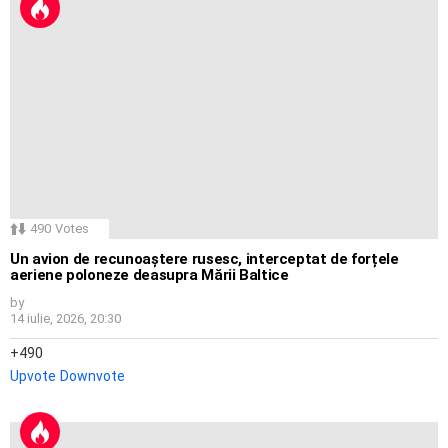
490
Votes
Un avion de recunoaștere rusesc, interceptat de forțele
aeriene poloneze deasupra Mării Baltice
by
14 iulie, 2026, 20:30
490
Upvote
Downvote