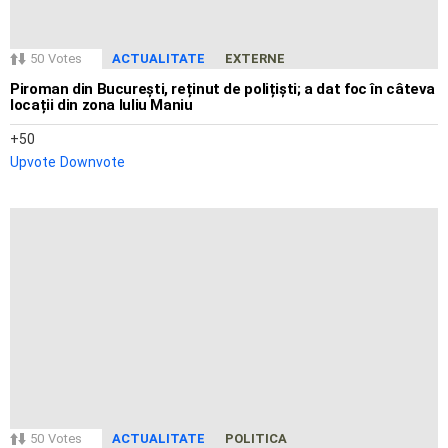
50
Votes
ACTUALITATE
EXTERNE
Piroman din București, reținut de polițiști; a dat foc în câteva
locații din zona Iuliu Maniu
50
Upvote
Downvote
50
Votes
ACTUALITATE
POLITICA