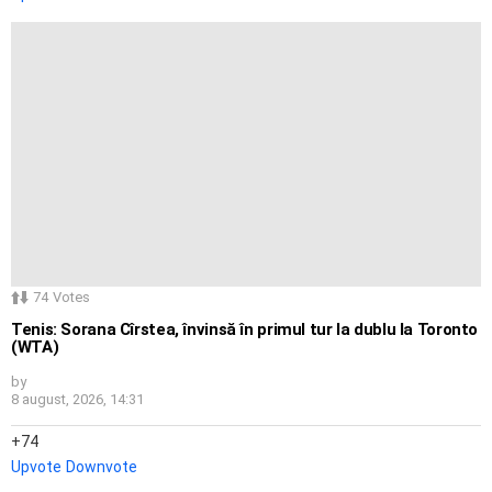
74
Votes
Tenis: Sorana Cîrstea, învinsă în primul tur la dublu la Toronto
(WTA)
by
8 august, 2026, 14:31
74
Upvote
Downvote