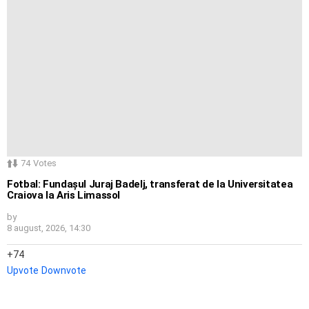
74
Votes
Fotbal: Fundașul Juraj Badelj, transferat de la Universitatea
Craiova la Aris Limassol
by
8 august, 2026, 14:30
74
Upvote
Downvote