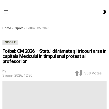
S
Menu
S
You are here:
Home
Sport
Fotbal: CM 2026 – Statui dărâmate și tricouri arse în capitala Mexicului în timpul unui protest al profesorilor
SPORT
Fotbal: CM 2026 – Statui dărâmate și tricouri arse în
capitala Mexicului în timpul unui protest al
profesorilor
by
500
Votes
3 iunie, 2026, 12:30