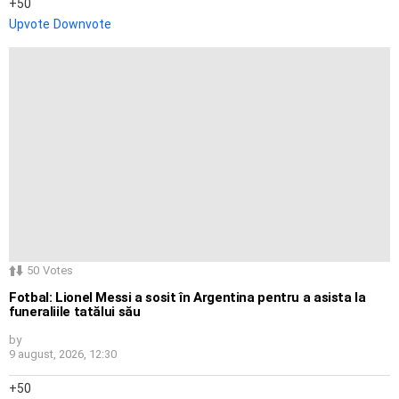
50
Upvote
Downvote
50
Votes
Fotbal: Lionel Messi a sosit în Argentina pentru a asista la
funeraliile tatălui său
by
9 august, 2026, 12:30
50