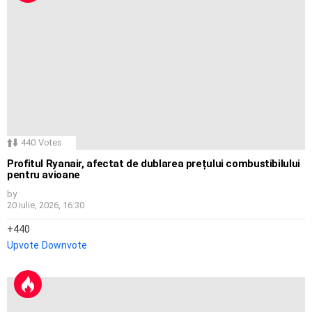
440
Votes
Profitul Ryanair, afectat de dublarea prețului combustibilului
pentru avioane
by
20 iulie, 2026, 16:30
440
Upvote
Downvote