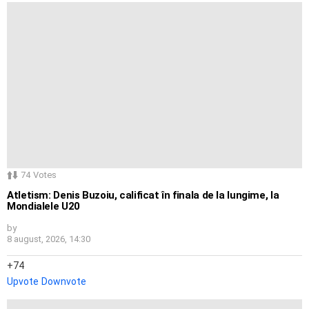
74
Votes
Atletism: Denis Buzoiu, calificat în finala de la lungime, la
Mondialele U20
by
8 august, 2026, 14:30
74
Upvote
Downvote