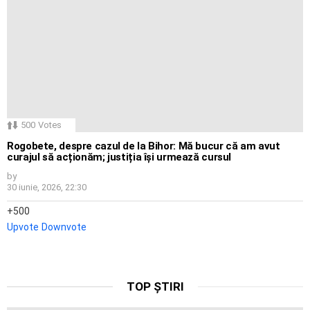
500
Votes
Rogobete, despre cazul de la Bihor: Mă bucur că am avut
curajul să acționăm; justiția își urmează cursul
by
30 iunie, 2026, 22:30
500
Upvote
Downvote
TOP ȘTIRI