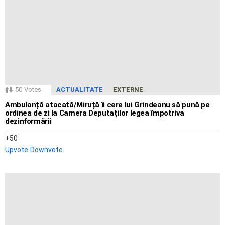
50
Votes
ACTUALITATE
EXTERNE
Ambulanță atacată/Miruță îi cere lui Grindeanu să pună pe
ordinea de zi la Camera Deputaților legea împotriva
dezinformării
50
Upvote
Downvote