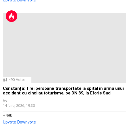
490
Votes
Constanța: Trei persoane transportate la spital în urma unui
accident cu cinci autoturisme, pe DN 39, la Eforie Sud
by
14 iulie, 2026, 19:30
490
Upvote
Downvote