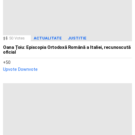
50
Votes
ACTUALITATE
JUSTITIE
Oana Țoiu: Episcopia Ortodoxă Română a Italiei, recunoscută
oficial
50
Upvote
Downvote