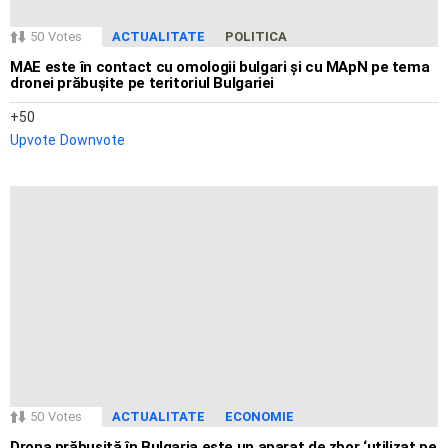
50
Votes
ACTUALITATE
POLITICA
MAE este în contact cu omologii bulgari și cu MApN pe tema
dronei prăbușite pe teritoriul Bulgariei
50
Upvote
Downvote
50
Votes
ACTUALITATE
ECONOMIE
Drona prăbușită în Bulgaria este un aparat de zbor ‘utilizat pe