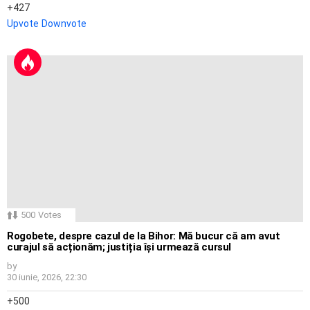
427
Upvote
Downvote
500
Votes
Rogobete, despre cazul de la Bihor: Mă bucur că am avut
curajul să acționăm; justiția își urmează cursul
by
30 iunie, 2026, 22:30
500