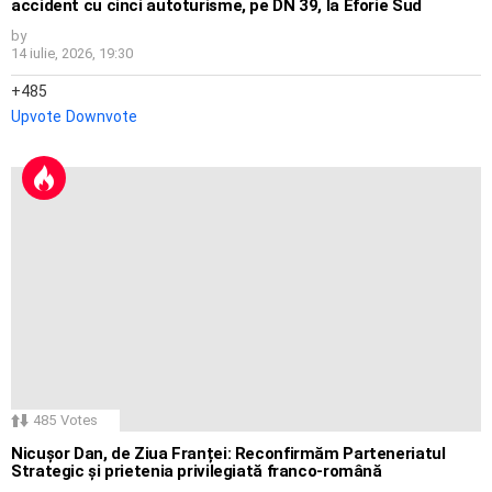
accident cu cinci autoturisme, pe DN 39, la Eforie Sud
by
14 iulie, 2026, 19:30
485
Upvote
Downvote
485
Votes
Nicușor Dan, de Ziua Franței: Reconfirmăm Parteneriatul
Strategic și prietenia privilegiată franco-română