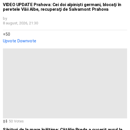
VIDEO UPDATE Prahova: Cei doi alpinişti germani, blocaţi în
peretele Văii Albe, recuperaţi de Salvamont Prahova
by
8 august, 2026, 21:30
50
Upvote
Downvote
50
Votes
Sărituri de la mare înălțime: Cătălin Preda a cucerit aurul la