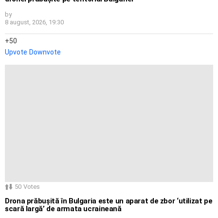
by
8 august, 2026, 19:30
50
Upvote
Downvote
50
Votes
Drona prăbușită în Bulgaria este un aparat de zbor ‘utilizat pe
scară largă’ de armata ucraineană