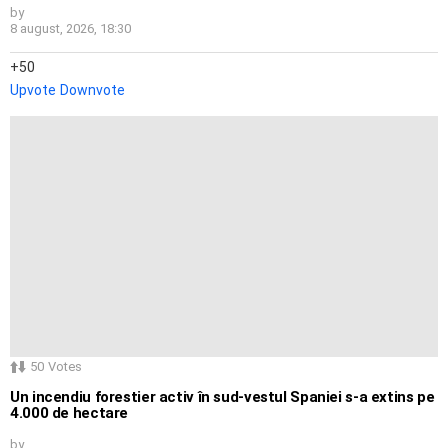
by
8 august, 2026, 18:30
50
Upvote
Downvote
50
Votes
Un incendiu forestier activ în sud-vestul Spaniei s-a extins pe
4.000 de hectare
by