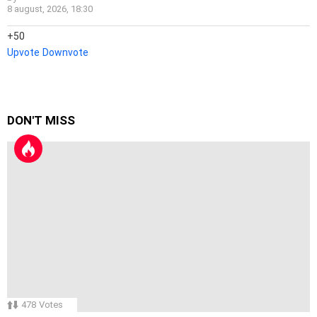
8 august, 2026, 18:30
50
Upvote
Downvote
DON'T MISS
478
Votes