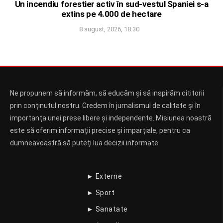
Un incendiu forestier activ în sud-vestul Spaniei s-a
extins pe 4.000 de hectare
8 august, 2026, 18:30
Ne propunem să informăm, să educăm și să inspirăm cititorii
prin conținutul nostru. Credem în jurnalismul de calitate și în
importanța unei prese libere și independente. Misiunea noastră
este să oferim informații precise și imparțiale, pentru ca
dumneavoastră să puteți lua decizii informate.
► Externe
► Sport
► Sanatate