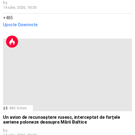
by
14 iulie, 2026, 18:30
485
Upvote
Downvote
485
Votes
Un avion de recunoaștere rusesc, interceptat de forțele
aeriene poloneze deasupra Mării Baltice
by