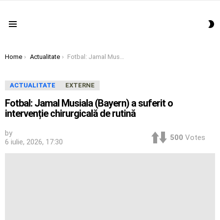
S
Menu
S
You are here:
Home
Actualitate
Fotbal: Jamal Musiala (Bayern) a suferit o intervenție chirurgicală de rutină
ACTUALITATE
EXTERNE
Fotbal: Jamal Musiala (Bayern) a suferit o
intervenție chirurgicală de rutină
by
500
Votes
6 iulie, 2026, 17:30