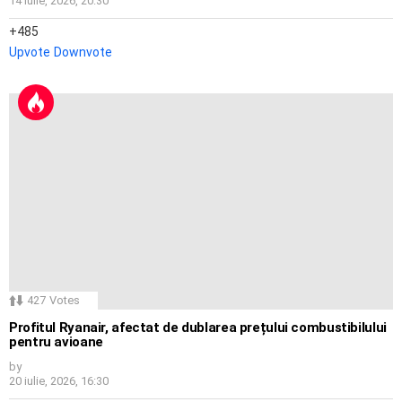
14 iulie, 2026, 20:30
485
Upvote
Downvote
427
Votes
Profitul Ryanair, afectat de dublarea prețului combustibilului
pentru avioane
by
20 iulie, 2026, 16:30