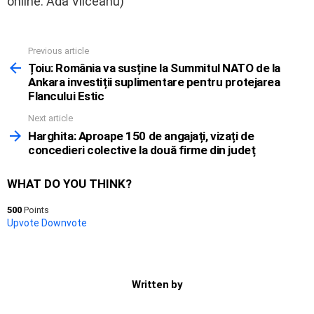
online: Ada Vîlceanu)
Previous article
See
more
Țoiu: România va susține la Summitul NATO de la
Ankara investiții suplimentare pentru protejarea
Flancului Estic
Next article
Harghita: Aproape 150 de angajați, vizați de
concedieri colective la două firme din județ
WHAT DO YOU THINK?
500
Points
Upvote
Downvote
Written by