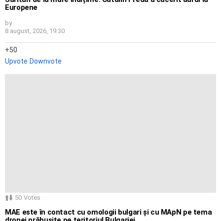
Europene
by
8 august, 2026, 19:30
50
Upvote
Downvote
50
Votes
MAE este în contact cu omologii bulgari și cu MApN pe tema
dronei prăbușite pe teritoriul Bulgariei