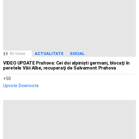
50
Votes
ACTUALITATE
SOCIAL
VIDEO UPDATE Prahova: Cei doi alpinişti germani, blocaţi în
peretele Văii Albe, recuperaţi de Salvamont Prahova
50
Upvote
Downvote