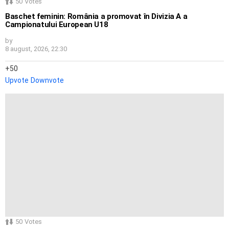
50
Votes
Baschet feminin: România a promovat în Divizia A a
Campionatului European U18
by
8 august, 2026, 22:30
50
Upvote
Downvote
50
Votes