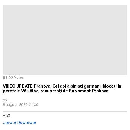
50
Votes
VIDEO UPDATE Prahova: Cei doi alpinişti germani, blocaţi în
peretele Văii Albe, recuperaţi de Salvamont Prahova
by
8 august, 2026, 21:30
50
Upvote
Downvote