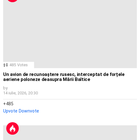
485
Votes
Un avion de recunoaștere rusesc, interceptat de forțele
aeriene poloneze deasupra Mării Baltice
by
14 iulie, 2026, 20:30
485
Upvote
Downvote