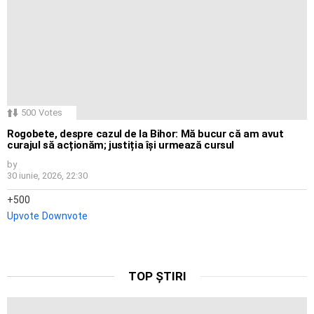
500
Votes
Rogobete, despre cazul de la Bihor: Mă bucur că am avut
curajul să acționăm; justiția își urmează cursul
by
30 iunie, 2026, 22:30
500
Upvote
Downvote
TOP ȘTIRI