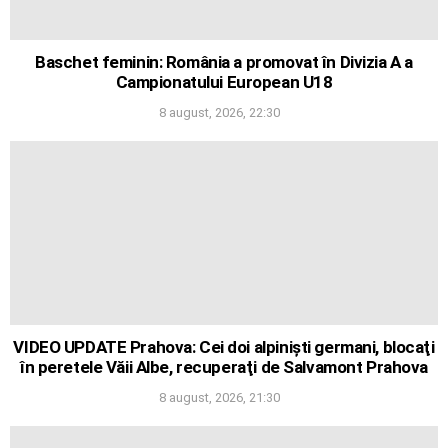
Baschet feminin: România a promovat în Divizia A a
Campionatului European U18
8 august, 2026, 22:30
VIDEO UPDATE Prahova: Cei doi alpinişti germani, blocaţi
în peretele Văii Albe, recuperaţi de Salvamont Prahova
8 august, 2026, 21:30