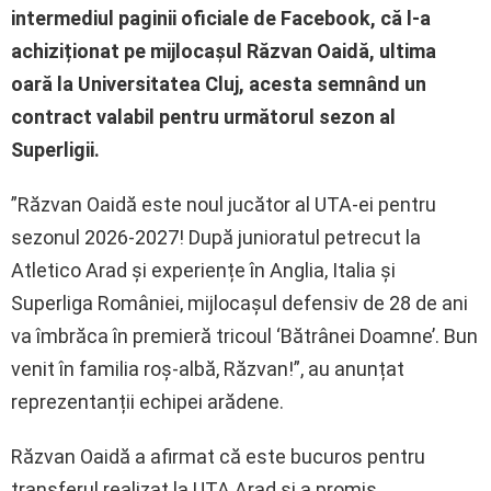
intermediul paginii oficiale de Facebook, că l-a
achiziționat pe mijlocașul Răzvan Oaidă, ultima
oară la Universitatea Cluj, acesta semnând un
contract valabil pentru următorul sezon al
Superligii.
”Răzvan Oaidă este noul jucător al UTA-ei pentru
sezonul 2026-2027! După junioratul petrecut la
Atletico Arad și experiențe în Anglia, Italia și
Superliga României, mijlocașul defensiv de 28 de ani
va îmbrăca în premieră tricoul ‘Bătrânei Doamne’. Bun
venit în familia roș-albă, Răzvan!”, au anunțat
reprezentanții echipei arădene.
Răzvan Oaidă a afirmat că este bucuros pentru
transferul realizat la UTA Arad și a promis