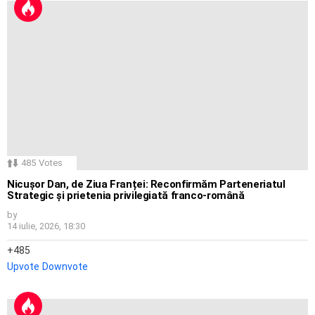
485
Votes
Nicușor Dan, de Ziua Franței: Reconfirmăm Parteneriatul
Strategic și prietenia privilegiată franco-română
by
14 iulie, 2026, 18:30
485
Upvote
Downvote