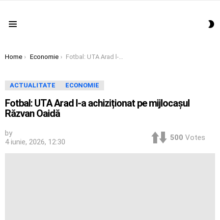
S
Menu
S
You are here:
Home
Economie
Fotbal: UTA Arad l-a achiziționat pe mijlocașul Răzvan Oaidă
ACTUALITATE
ECONOMIE
Fotbal: UTA Arad l-a achiziționat pe mijlocașul
Răzvan Oaidă
by
500
Votes
4 iunie, 2026, 12:30