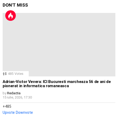
DON'T MISS
485
Votes
Adrian-Victor Vevera: ICI Bucuresti marcheaza 56 de ani de
pionerat in informatica romaneasca
by
Redactia
15 iulie, 2026, 17:30
485
Upvote
Downvote