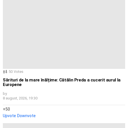
50
Votes
Sărituri de la mare înălțime: Cătălin Preda a cucerit aurul la
Europene
by
8 august, 2026, 19:30
50
Upvote
Downvote