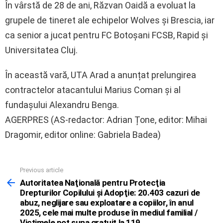
În vârstă de 28 de ani, Răzvan Oaidă a evoluat la
grupele de tineret ale echipelor Wolves și Brescia, iar
ca senior a jucat pentru FC Botoșani FCSB, Rapid și
Universitatea Cluj.
În această vară, UTA Arad a anunțat prelungirea
contractelor atacantului Marius Coman și al
fundașului Alexandru Benga.
AGERPRES (AS-redactor: Adrian Țone, editor: Mihai
Dragomir, editor online: Gabriela Badea)
Previous article
See
more
Autoritatea Naţională pentru Protecţia
Drepturilor Copilului şi Adopţie: 20.403 cazuri de
abuz, neglijare sau exploatare a copiilor, în anul
2025, cele mai multe produse în mediul familial /
Victimele pot suna gratuit la 119