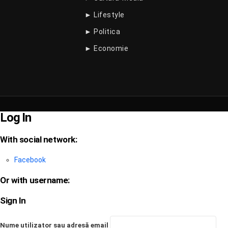
► Lifestyle
► Politica
► Economie
Log In
With social network:
Facebook
Or with username:
Sign In
Nume utilizator sau adresă email