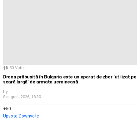
50
Votes
Drona prăbușită în Bulgaria este un aparat de zbor ‘utilizat pe
scară largă’ de armata ucraineană
by
8 august, 2026, 18:30
50
Upvote
Downvote