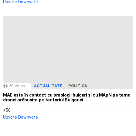
Upvote
Downvote
50
Votes
ACTUALITATE
POLITICA
MAE este în contact cu omologii bulgari și cu MApN pe tema
dronei prăbușite pe teritoriul Bulgariei
50
Upvote
Downvote