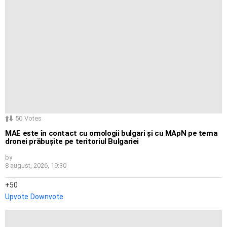
50
Votes
MAE este în contact cu omologii bulgari și cu MApN pe tema
dronei prăbușite pe teritoriul Bulgariei
by
8 august, 2026, 19:30
50
Upvote
Downvote