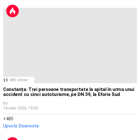
485
Votes
Constanța: Trei persoane transportate la spital în urma unui
accident cu cinci autoturisme, pe DN 39, la Eforie Sud
by
14 iulie, 2026, 19:30
485
Upvote
Downvote