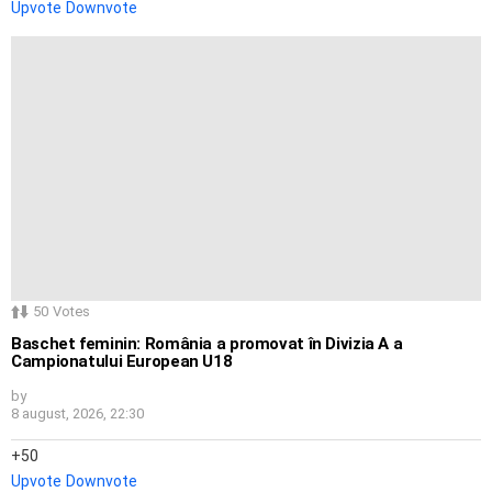
Upvote
Downvote
50
Votes
Baschet feminin: România a promovat în Divizia A a
Campionatului European U18
by
8 august, 2026, 22:30
50
Upvote
Downvote