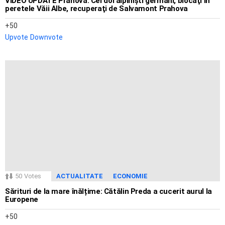
VIDEO UPDATE Prahova: Cei doi alpinişti germani, blocaţi în
peretele Văii Albe, recuperaţi de Salvamont Prahova
50
Upvote
Downvote
50
Votes
ACTUALITATE
ECONOMIE
Sărituri de la mare înălțime: Cătălin Preda a cucerit aurul la
Europene
50