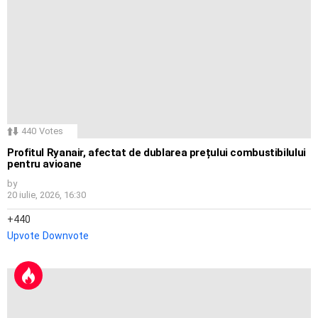
440
Votes
Profitul Ryanair, afectat de dublarea prețului combustibilului
pentru avioane
by
20 iulie, 2026, 16:30
440
Upvote
Downvote