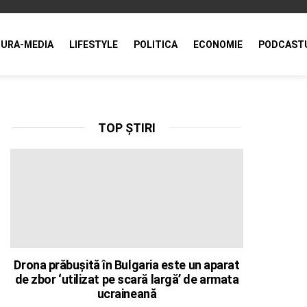
URA-MEDIA
LIFESTYLE
POLITICA
ECONOMIE
PODCAST
TOP ȘTIRI
Drona prăbușită în Bulgaria este un aparat
de zbor ‘utilizat pe scară largă’ de armata
ucraineană