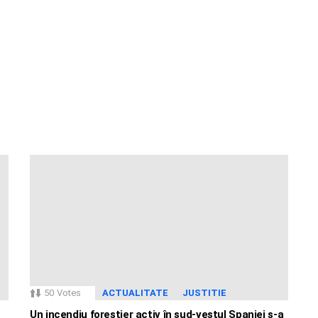
50
Votes
ACTUALITATE
JUSTITIE
Un incendiu forestier activ în sud-vestul Spaniei s-a