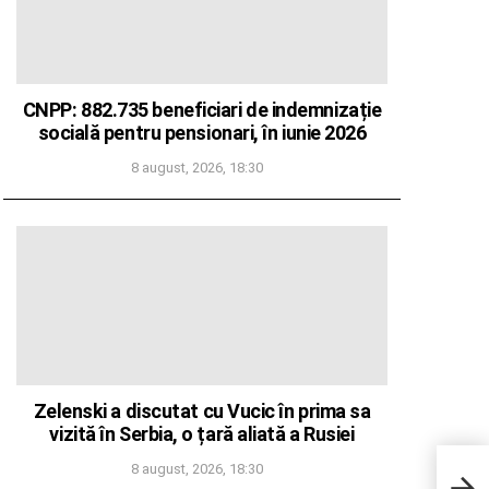
CNPP: 882.735 beneficiari de indemnizație
socială pentru pensionari, în iunie 2026
8 august, 2026, 18:30
Zelenski a discutat cu Vucic în prima sa
vizită în Serbia, o țară aliată a Rusiei
Mai m
8 august, 2026, 18:30
Tran