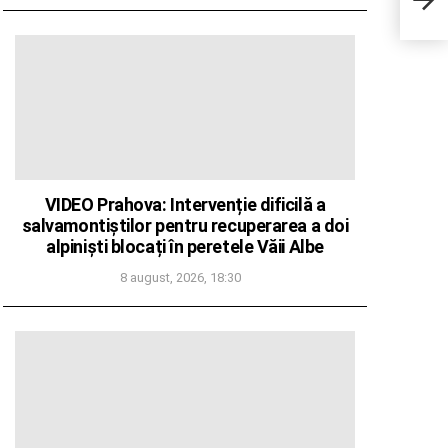
print
VIDEO Prahova: Intervenție dificilă a
salvamontiștilor pentru recuperarea a doi
alpiniști blocați în peretele Văii Albe
8 august, 2026, 18:30