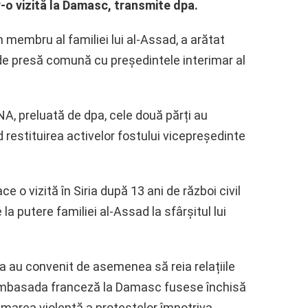
-o vizită la Damasc, transmite dpa.
 membru al familiei lui al-Assad, a arătat
 de presă comună cu președintele interimar al
A, preluată de dpa, cele două părți au
 restituirea activelor fostului vicepreședinte
e o vizită în Siria după 13 ani de război civil
la putere familiei al-Assad la sfârșitul lui
ia au convenit de asemenea să reia relațiile
 Ambasada franceză la Damasc fusese închisă
imarea violentă a protestelor împotriva