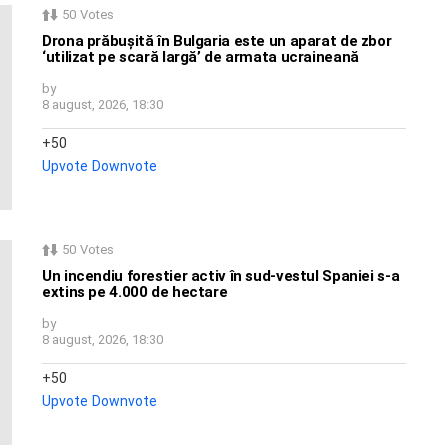
50
Votes
Drona prăbușită în Bulgaria este un aparat de zbor
‘utilizat pe scară largă’ de armata ucraineană
by
8 august, 2026, 18:30
50
Upvote
Downvote
50
Votes
Un incendiu forestier activ în sud-vestul Spaniei s-a
extins pe 4.000 de hectare
by
8 august, 2026, 18:30
50
Upvote
Downvote