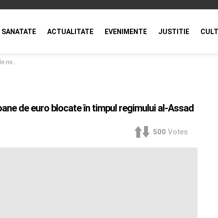
SANATATE
ACTUALITATE
EVENIMENTE
JUSTITIE
CULT
ui al-Assad
lioane de euro blocate în timpul regimului al-Assad
500
Votes