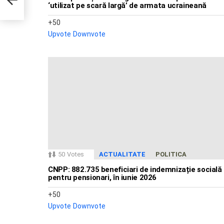
a
‘utilizat pe scară largă’ de armata ucraineană
50
Upvote
Downvote
50
Votes
ACTUALITATE
POLITICA
CNPP: 882.735 beneficiari de indemnizație socială
pentru pensionari, în iunie 2026
50
Upvote
Downvote