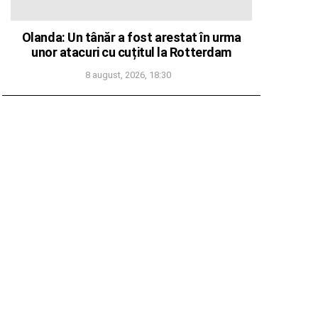
Olanda: Un tânăr a fost arestat în urma
unor atacuri cu cuțitul la Rotterdam
8 august, 2026, 18:30