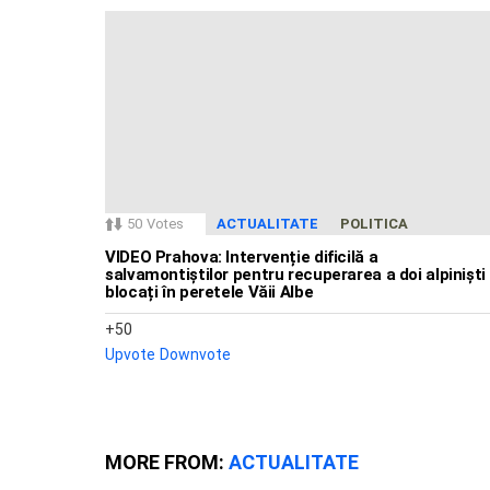
50
Votes
ACTUALITATE
POLITICA
VIDEO Prahova: Intervenție dificilă a
salvamontiștilor pentru recuperarea a doi alpiniști
blocați în peretele Văii Albe
50
Upvote
Downvote
MORE FROM:
ACTUALITATE