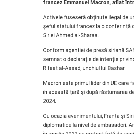
francez Emmanuel Macron, aflat într
Activele fuseseră obținute ilegal de un
șeful statului francez la o conferință
Siriei Ahmed al-Sharaa.
Conform agenției de presă siriană SAN
semnat o declarație de intenție privind
Rifaat al-Assad, unchiul lui Bashar.
Macron este primul lider din UE care fac
în această țară și după răsturnarea de 
2024.
Cu ocazia evenimentului, Franța și Sir
diplomatice la nivel de ambasadori.
în martie 2012 ca protest față de repr