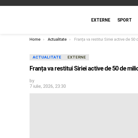
EXTERNE
SPORT
You are here:
Home
Actualitate
Franța va restitui Siriei active de 50 de milioane de euro blocate în timpul regimul
ACTUALITATE
EXTERNE
Franța va restitui Siriei active de 50 de mi
by
7 iulie, 2026, 23:30