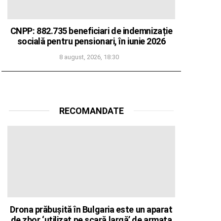
CNPP: 882.735 beneficiari de indemnizație
socială pentru pensionari, în iunie 2026
8 august, 2026, 18:30
RECOMANDATE
Drona prăbușită în Bulgaria este un aparat
de zbor ‘utilizat pe scară largă’ de armata