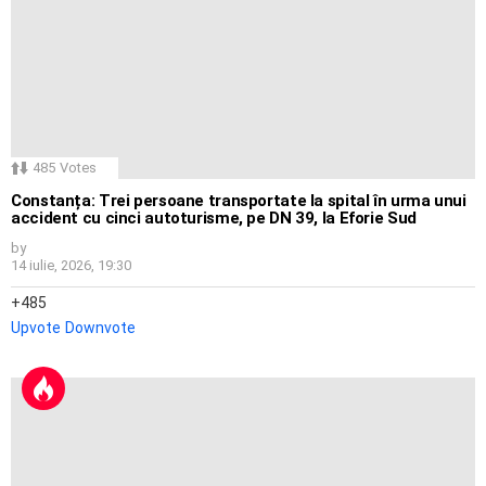
485
Votes
Constanța: Trei persoane transportate la spital în urma unui
accident cu cinci autoturisme, pe DN 39, la Eforie Sud
by
14 iulie, 2026, 19:30
485
Upvote
Downvote