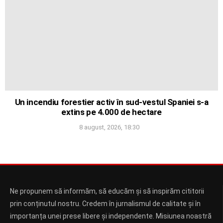
Un incendiu forestier activ în sud-vestul Spaniei s-a
extins pe 4.000 de hectare
8 august, 2026, 18:30
Ne propunem să informăm, să educăm și să inspirăm cititorii
prin conținutul nostru. Credem în jurnalismul de calitate și în
importanța unei prese libere și independente. Misiunea noastră