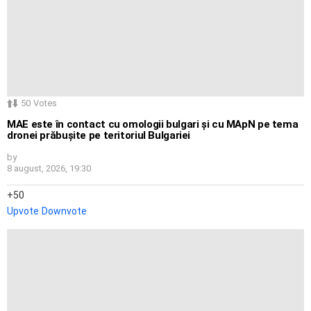
50
Votes
MAE este în contact cu omologii bulgari și cu MApN pe tema
dronei prăbușite pe teritoriul Bulgariei
by
8 august, 2026, 19:30
50
Upvote
Downvote