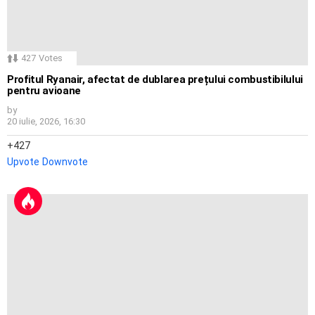
427
Votes
Profitul Ryanair, afectat de dublarea prețului combustibilului
pentru avioane
by
20 iulie, 2026, 16:30
427
Upvote
Downvote