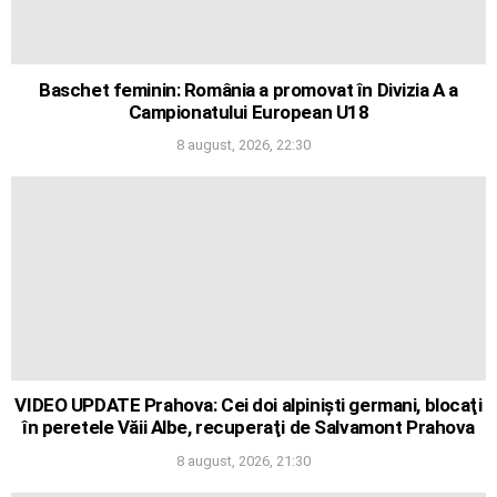
Baschet feminin: România a promovat în Divizia A a
Campionatului European U18
8 august, 2026, 22:30
VIDEO UPDATE Prahova: Cei doi alpinişti germani, blocaţi
în peretele Văii Albe, recuperaţi de Salvamont Prahova
8 august, 2026, 21:30