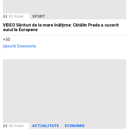
50
Votes
SPORT
VIDEO Sărituri de la mare înălțime: Cătălin Preda a cucerit
aurul la Europene
50
Upvote
Downvote
50
Votes
ACTUALITATE
ECONOMIE