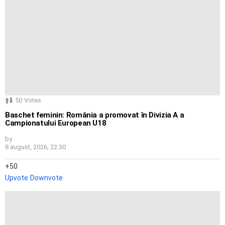
50
Votes
Baschet feminin: România a promovat în Divizia A a
Campionatului European U18
by
8 august, 2026, 22:30
50
Upvote
Downvote