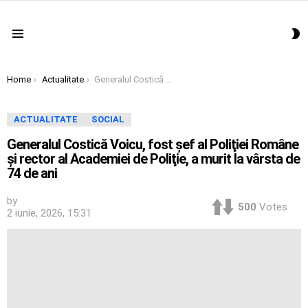
S
Menu
S
You are here:
Home
Actualitate
Generalul Costică Voicu, fost şef al Poliţiei Române şi rector al Academiei de Poliţie, a murit la vârsta de 74 de ani
ACTUALITATE
SOCIAL
Generalul Costică Voicu, fost şef al Poliţiei Române
şi rector al Academiei de Poliţie, a murit la vârsta de
74 de ani
by
500
Votes
2 iunie, 2026, 15:31