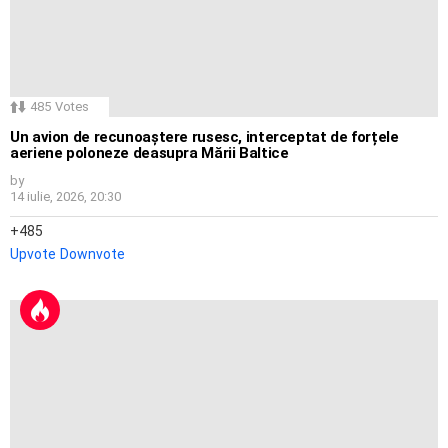
485
Votes
Un avion de recunoaștere rusesc, interceptat de forțele
aeriene poloneze deasupra Mării Baltice
by
14 iulie, 2026, 20:30
485
Upvote
Downvote