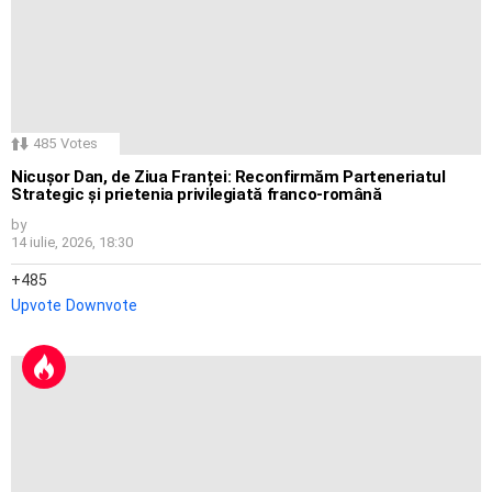
485
Votes
Nicușor Dan, de Ziua Franței: Reconfirmăm Parteneriatul
Strategic și prietenia privilegiată franco-română
by
14 iulie, 2026, 18:30
485
Upvote
Downvote