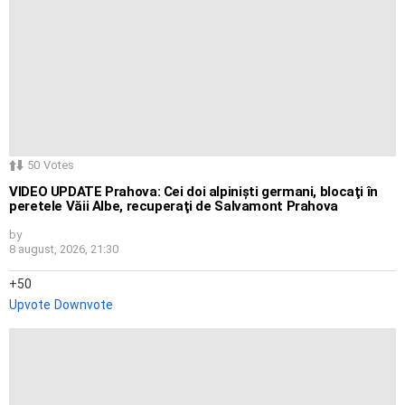
50
Votes
VIDEO UPDATE Prahova: Cei doi alpinişti germani, blocaţi în
peretele Văii Albe, recuperaţi de Salvamont Prahova
by
8 august, 2026, 21:30
50
Upvote
Downvote