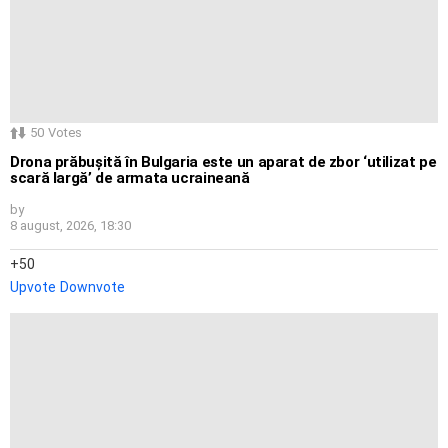
50
Votes
Drona prăbușită în Bulgaria este un aparat de zbor ‘utilizat pe
scară largă’ de armata ucraineană
by
8 august, 2026, 18:30
50
Upvote
Downvote