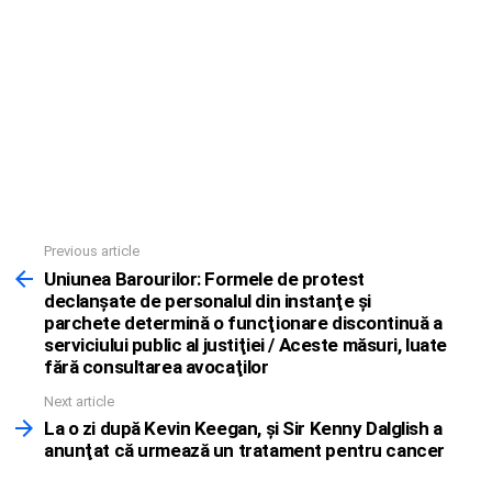
Previous article
See
more
Uniunea Barourilor: Formele de protest
declanşate de personalul din instanţe şi
parchete determină o funcţionare discontinuă a
serviciului public al justiţiei / Aceste măsuri, luate
fără consultarea avocaţilor
Next article
La o zi după Kevin Keegan, şi Sir Kenny Dalglish a
anunţat că urmează un tratament pentru cancer