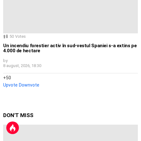
50
Votes
Un incendiu forestier activ în sud-vestul Spaniei s-a extins pe
4.000 de hectare
by
8 august, 2026, 18:30
50
Upvote
Downvote
DON'T MISS