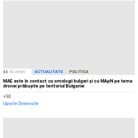
50
Votes
ACTUALITATE
POLITICA
MAE este în contact cu omologii bulgari și cu MApN pe tema
dronei prăbușite pe teritoriul Bulgariei
50
Upvote
Downvote