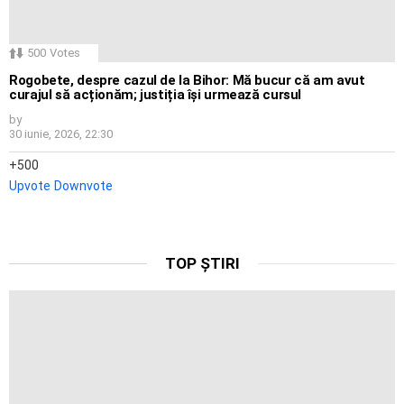
500
Votes
Rogobete, despre cazul de la Bihor: Mă bucur că am avut
curajul să acționăm; justiția își urmează cursul
by
30 iunie, 2026, 22:30
500
Upvote
Downvote
TOP ȘTIRI