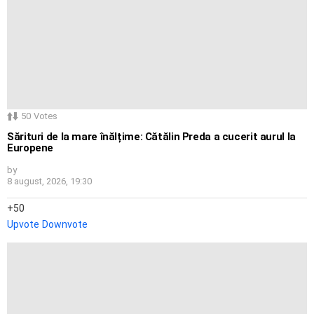
50
Votes
Sărituri de la mare înălțime: Cătălin Preda a cucerit aurul la
Europene
by
8 august, 2026, 19:30
50
Upvote
Downvote