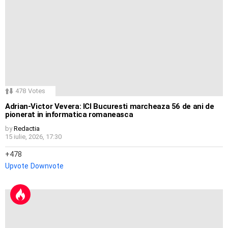
478
Votes
Adrian-Victor Vevera: ICI Bucuresti marcheaza 56 de ani de
pionerat in informatica romaneasca
by
Redactia
15 iulie, 2026, 17:30
478
Upvote
Downvote