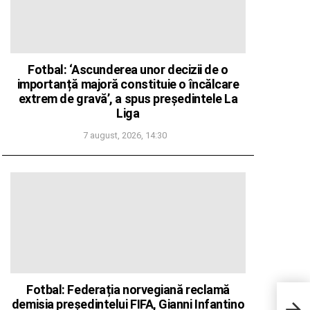
Fotbal: ‘Ascunderea unor decizii de o
importanță majoră constituie o încălcare
extrem de gravă’, a spus președintele La
Liga
7 august, 2026, 14:30
Fotbal: Federația norvegiană reclamă
Traf
demisia președintelui FIFA, Gianni Infantino
pe 4