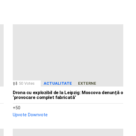
50
Votes
ACTUALITATE
EXTERNE
Drona cu explozibil de la Leipzig: Moscova denunță o
‘provocare complet fabricată’
50
Upvote
Downvote