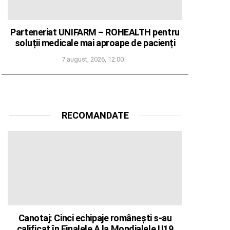
Parteneriat UNIFARM – ROHEALTH pentru
soluții medicale mai aproape de pacienți
7 august, 2026, 12:00
RECOMANDATE
Canotaj: Cinci echipaje românești s-au
calificat în Finalele A la Mondialele U19