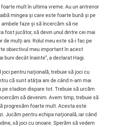
 foarte mult în ultima vreme. Au un antrenor
ă aibă mingea şi care este foarte bună şi pe
la ambele faze şi să încercăm să ne
 fost jucător, să devin unul dintre cei mai
 de mulţi ani. Rolul meu este să-i fac pe
ste obiectivul meu important în acest
i buni decât înainte”, a declarat Hagi.
joci pentru naţională, trebuie să joci cu
ntru că sunt atâţia ani de când n-am mai
ru pe stadion dispare tot. Trebuie să urcăm
 încercăm să devenim. Avem timp, trebuie să
 să progresăm foarte mult. Acesta este
ezi. Jucăm pentru echipa naţională, iar când
tudine, să joci cu onoare. Sperăm să vedem