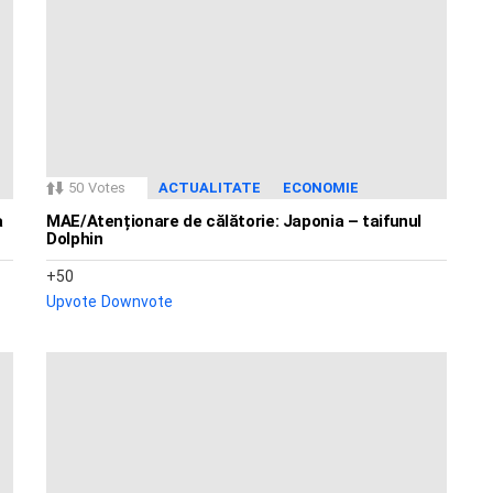
50
Votes
ACTUALITATE
ECONOMIE
a
MAE/Atenționare de călătorie: Japonia – taifunul
Dolphin
50
Upvote
Downvote