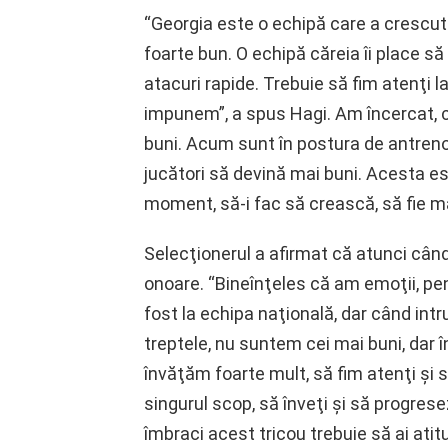
“Georgia este o echipă care a crescut
foarte bun. O echipă căreia îi place s
atacuri rapide. Trebuie să fim atenţi 
impunem”, a spus Hagi. Am încercat, ca
buni. Acum sunt în postura de antrenor
jucători să devină mai buni. Acesta e
moment, să-i fac să crească, să fie ma
Selecţionerul a afirmat că atunci când 
onoare. “Bineînţeles că am emoţii, pe
fost la echipa naţională, dar când int
treptele, nu suntem cei mai buni, dar
învăţăm foarte mult, să fim atenţi şi
singurul scop, să înveţi şi să progres
îmbraci acest tricou trebuie să ai ati