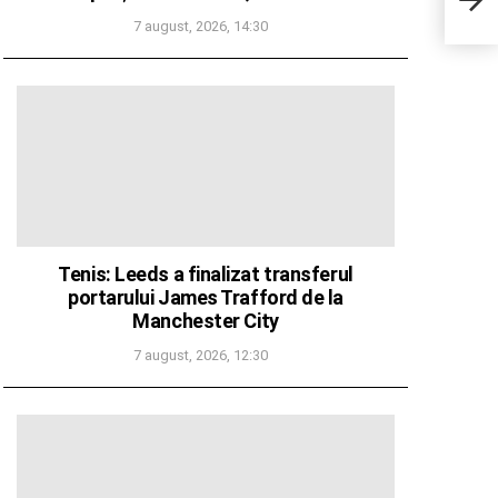
repar
7 august, 2026, 14:30
Tenis: Leeds a finalizat transferul
portarului James Trafford de la
Manchester City
7 august, 2026, 12:30