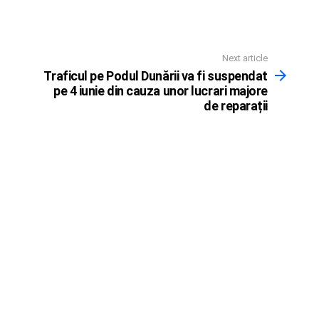
Next article
Traficul pe Podul Dunării va fi suspendat
pe 4 iunie din cauza unor lucrari majore
de reparații