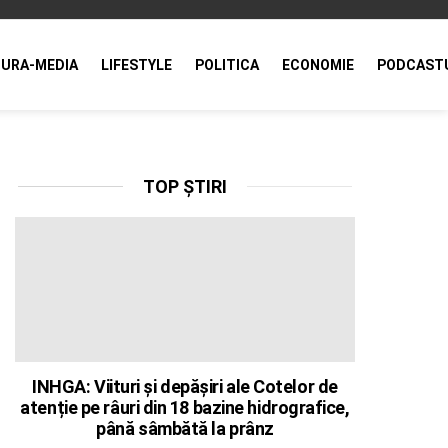
URA-MEDIA
LIFESTYLE
POLITICA
ECONOMIE
PODCAST
TOP ȘTIRI
INHGA: Viituri și depășiri ale Cotelor de
atenție pe râuri din 18 bazine hidrografice,
până sâmbătă la prânz