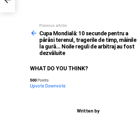
Previous article
See
more
Cupa Mondială: 10 secunde pentru a
părăsi terenul, tragerile de timp, mâinile
la gură… Noile reguli de arbitraj au fost
dezvăluite
WHAT DO YOU THINK?
500
Points
Upvote
Downvote
Written by