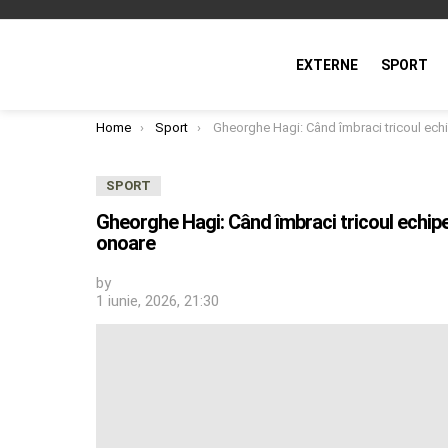
EXTERNE
SPORT
You are here:
Home
Sport
Gheorghe Hagi: Când îmbraci tricoul echipei naţionale trebuie să ai atitudine, să joci cu onoare
SPORT
Gheorghe Hagi: Când îmbraci tricoul echipei 
onoare
by
1 iunie, 2026, 21:30