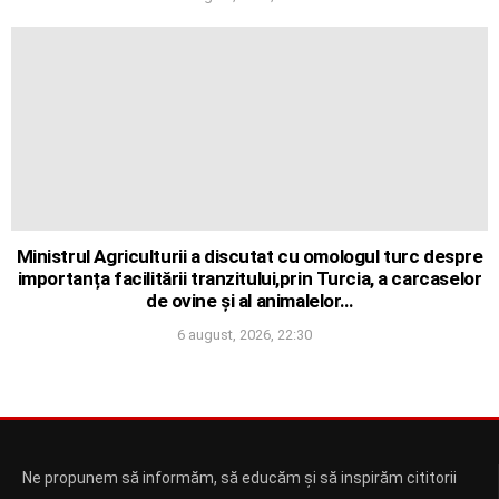
Ministrul Agriculturii a discutat cu omologul turc despre
importanța facilitării tranzitului,prin Turcia, a carcaselor
de ovine și al animalelor…
6 august, 2026, 22:30
Ne propunem să informăm, să educăm și să inspirăm cititorii