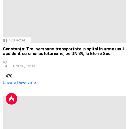
470
Votes
Constanța: Trei persoane transportate la spital în urma unui
accident cu cinci autoturisme, pe DN 39, la Eforie Sud
by
14 iulie, 2026, 19:30
470
Upvote
Downvote