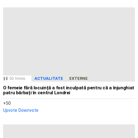
50
Votes
ACTUALITATE
EXTERNE
O femeie fără locuință a fost inculpată pentru că a înjunghiat
patru bărbați în centrul Londrei
50
Upvote
Downvote