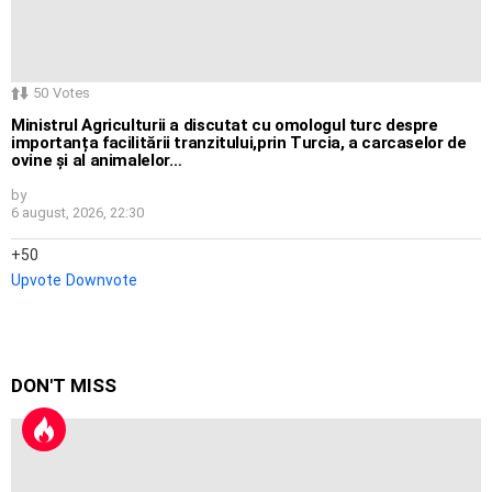
50
Votes
Ministrul Agriculturii a discutat cu omologul turc despre
importanța facilitării tranzitului,prin Turcia, a carcaselor de
ovine și al animalelor…
by
6 august, 2026, 22:30
50
Upvote
Downvote
DON'T MISS