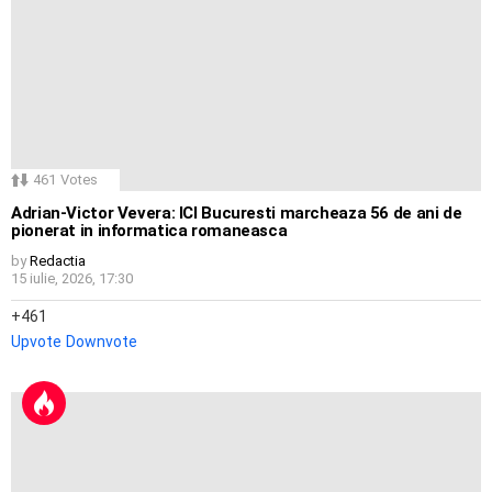
461
Votes
Adrian-Victor Vevera: ICI Bucuresti marcheaza 56 de ani de
pionerat in informatica romaneasca
by
Redactia
15 iulie, 2026, 17:30
461
Upvote
Downvote