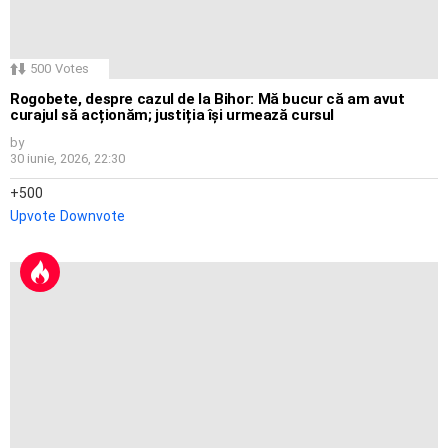
500
Votes
Rogobete, despre cazul de la Bihor: Mă bucur că am avut
curajul să acționăm; justiția își urmează cursul
by
30 iunie, 2026, 22:30
500
Upvote
Downvote