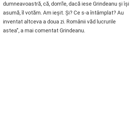
dumneavoastră, că, dom’le, dacă iese Grindeanu şi îşi
asumă, îl votăm. Am ieşit. Şi? Ce s-a întâmplat? Au
inventat altceva a doua zi. Românii văd lucrurile
astea”, a mai comentat Grindeanu.