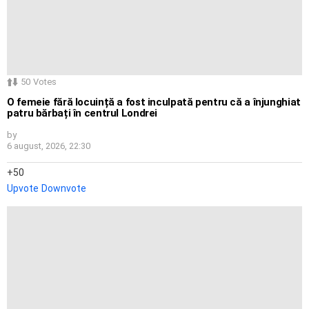
50
Votes
O femeie fără locuință a fost inculpată pentru că a înjunghiat
patru bărbați în centrul Londrei
by
6 august, 2026, 22:30
50
Upvote
Downvote