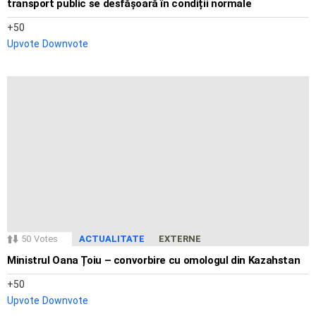
transport public se desfășoară în condiții normale
50
Upvote
Downvote
50
Votes
ACTUALITATE
EXTERNE
Ministrul Oana Țoiu – convorbire cu omologul din Kazahstan
50
Upvote
Downvote