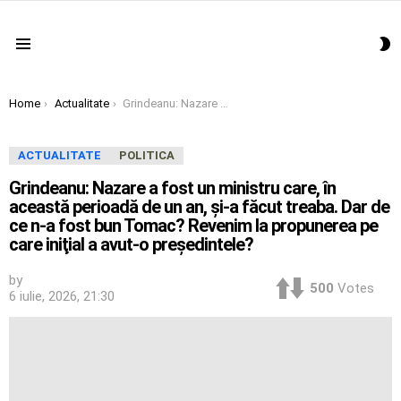
S
Menu
S
You are here:
Home
Actualitate
Grindeanu: Nazare a fost un ministru care, în această perioadă de un an, şi-a făcut treaba. Dar de ce n-a fost bun Tomac? Revenim la propunerea pe care iniţial a avut-o preşedintele?
ACTUALITATE
POLITICA
Grindeanu: Nazare a fost un ministru care, în
această perioadă de un an, şi-a făcut treaba. Dar de
ce n-a fost bun Tomac? Revenim la propunerea pe
care iniţial a avut-o preşedintele?
by
500
Votes
6 iulie, 2026, 21:30