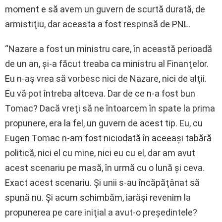
moment e să avem un guvern de scurtă durată, de
armistiţiu, dar aceasta a fost respinsă de PNL.
“Nazare a fost un ministru care, în această perioadă
de un an, şi-a făcut treaba ca ministru al Finanţelor.
Eu n-aş vrea să vorbesc nici de Nazare, nici de alţii.
Eu vă pot întreba altceva. Dar de ce n-a fost bun
Tomac? Dacă vreţi să ne întoarcem în spate la prima
propunere, era la fel, un guvern de acest tip. Eu, cu
Eugen Tomac n-am fost niciodată în aceeaşi tabără
politică, nici el cu mine, nici eu cu el, dar am avut
acest scenariu pe masă, în urmă cu o lună şi ceva.
Exact acest scenariu. Şi unii s-au încăpăţânat să
spună nu. Şi acum schimbăm, iarăşi revenim la
propunerea pe care iniţial a avut-o preşedintele?