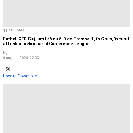
50
Votes
Fotbal: CFR Cluj, umilită cu 5-0 de Tromso IL, în Gruia, în turul
al treilea preliminar al Conference League
by
6 august, 2026, 22:30
50
Upvote
Downvote