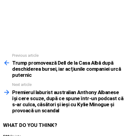
Previous article
See
more
Trump promovează Dell de la Casa Albă după
deschiderea bursei, iar acţiunile companiei urcă
puternic
Next article
Premierul laburist australian Anthony Albanese
îşi cere scuze, după ce spune într-un podcast că
s-ar culca, căsători şi ieşi cu Kylie Minogue şi
provoacă un scandal
WHAT DO YOU THINK?