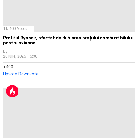
400
Votes
Profitul Ryanair, afectat de dublarea prețului combustibilului
pentru avioane
by
20 iulie, 2026, 16:30
400
Upvote
Downvote