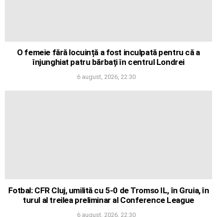
O femeie fără locuință a fost inculpată pentru că a
înjunghiat patru bărbați în centrul Londrei
6 august, 2026, 22:30
Fotbal: CFR Cluj, umilită cu 5-0 de Tromso IL, în Gruia, în
turul al treilea preliminar al Conference League
6 august, 2026, 22:30