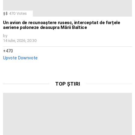
470
Votes
Un avion de recunoaștere rusesc, interceptat de forțele
aeriene poloneze deasupra Mării Baltice
by
14 iulie, 2026, 20:30
470
Upvote
Downvote
TOP ȘTIRI