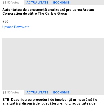
50
Votes
ACTUALITATE
ECONOMIE
Autoritatea de concurență analizează preluarea Aratas
Corporation de către The Carlyle Group
50
Upvote
Downvote
50
Votes
ACTUALITATE
ECONOMIE
STB: Deschiderea procedurii de insolvență urmează să fie
analizată și dispusă de judecătorul-sindic; activitatea de