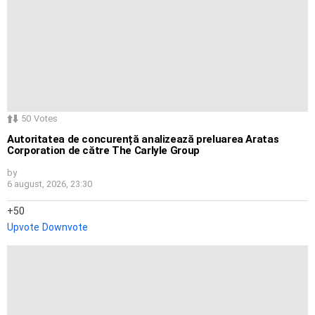
50
Votes
Autoritatea de concurență analizează preluarea Aratas
Corporation de către The Carlyle Group
by
6 august, 2026, 23:30
50
Upvote
Downvote