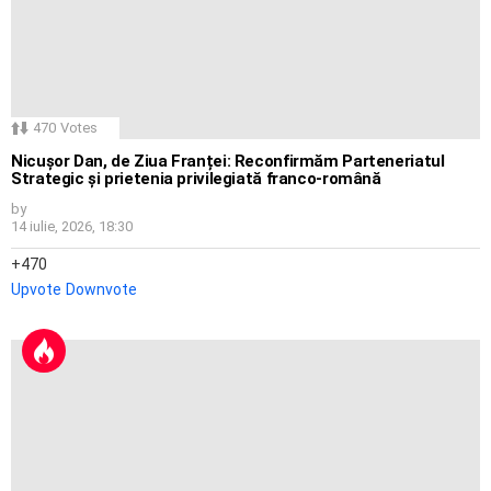
470
Votes
Nicușor Dan, de Ziua Franței: Reconfirmăm Parteneriatul
Strategic și prietenia privilegiată franco-română
by
14 iulie, 2026, 18:30
470
Upvote
Downvote