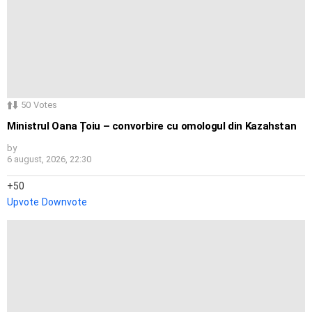
50
Votes
Ministrul Oana Țoiu – convorbire cu omologul din Kazahstan
by
6 august, 2026, 22:30
50
Upvote
Downvote