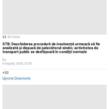
50
Votes
STB: Deschiderea procedurii de insolvență urmează să fie
analizată și dispusă de judecătorul-sindic; activitatea de
transport public se desfășoară în condiții normale
by
6 august, 2026, 23:30
50
Upvote
Downvote