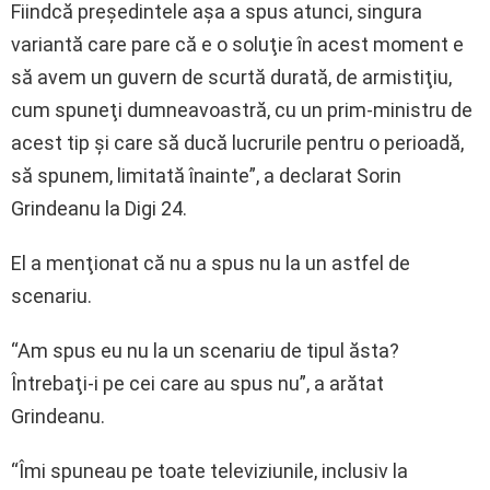
Fiindcă preşedintele aşa a spus atunci, singura
variantă care pare că e o soluţie în acest moment e
să avem un guvern de scurtă durată, de armistiţiu,
cum spuneţi dumneavoastră, cu un prim-ministru de
acest tip şi care să ducă lucrurile pentru o perioadă,
să spunem, limitată înainte”, a declarat Sorin
Grindeanu la Digi 24.
El a menţionat că nu a spus nu la un astfel de
scenariu.
“Am spus eu nu la un scenariu de tipul ăsta?
Întrebaţi-i pe cei care au spus nu”, a arătat
Grindeanu.
“Îmi spuneau pe toate televiziunile, inclusiv la