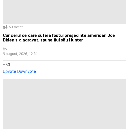
50
Votes
Cancerul de care suferă fostul președinte american Joe
Biden s-a agravat, spune fiul său Hunter
by
9 august, 2026, 12:31
50
Upvote
Downvote