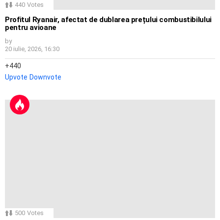
440
Votes
Profitul Ryanair, afectat de dublarea prețului combustibilului
pentru avioane
by
20 iulie, 2026, 16:30
440
Upvote
Downvote
500
Votes