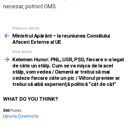
necesar, potrivit OMS.
Previous article
See
more
Ministrul Apărării – la reuniunea Consiliului
Afaceri Externe al UE
Next article
Kelemen Hunor: PNL, USR, PSD, fiecare s-a legat
de câte un stâlp. Cum se va mişca de la acel
stâlp, vom vedea / Oamenii ar trebui să mai
cedeze fiecare câte un pic / Viitorul premier ar
trebui să aibă experienţă politică ”cât de cât”
WHAT DO YOU THINK?
500
Points
Upvote
Downvote