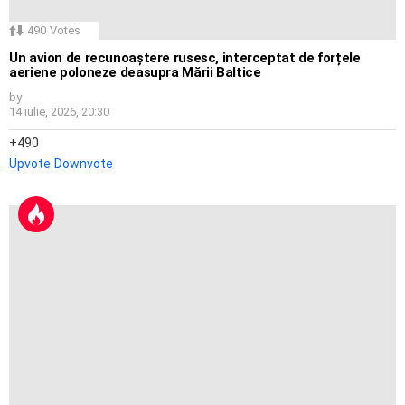
490
Votes
Un avion de recunoaștere rusesc, interceptat de forțele
aeriene poloneze deasupra Mării Baltice
by
14 iulie, 2026, 20:30
490
Upvote
Downvote