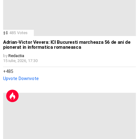
485
Votes
Adrian-Victor Vevera: ICI Bucuresti marcheaza 56 de ani de
pionerat in informatica romaneasca
by
Redactia
15 iulie, 2026, 17:30
485
Upvote
Downvote