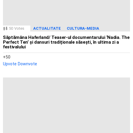
50
Votes
ACTUALITATE
CULTURA-MEDIA
Săptămâna Haferland/ Teaser-ul documentarului ‘Nadia. The
Perfect Ten’ și dansuri tradiționale săsești, în ultima zi a
festivalului
50
Upvote
Downvote