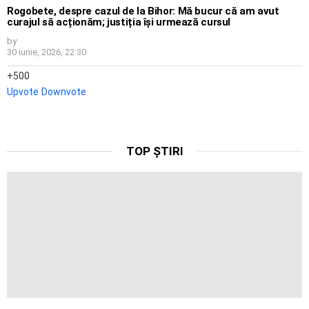
Rogobete, despre cazul de la Bihor: Mă bucur că am avut
curajul să acționăm; justiția își urmează cursul
by
30 iunie, 2026, 22:30
500
Upvote
Downvote
TOP ȘTIRI