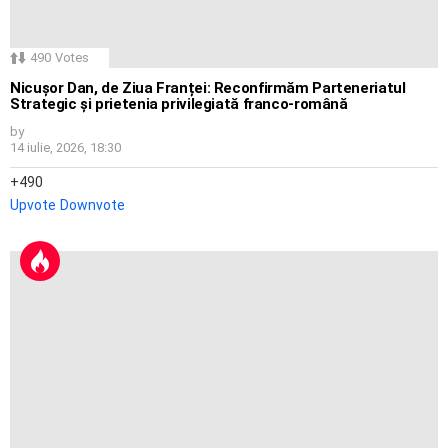
490
Votes
Nicușor Dan, de Ziua Franței: Reconfirmăm Parteneriatul
Strategic și prietenia privilegiată franco-română
by
14 iulie, 2026, 18:30
490
Upvote
Downvote