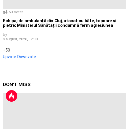
50
Votes
Echipaj de ambulanță din Cluj, atacat cu bâte, topoare și
pietre; Ministerul Sănătății condamnă ferm agresiunea
by
9 august, 2026, 12:30
50
Upvote
Downvote
DON'T MISS