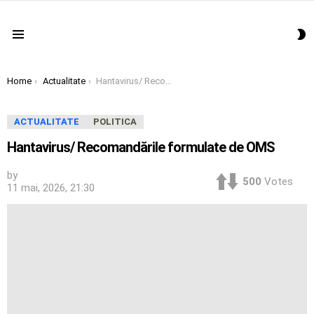
S
Menu
S
You are here:
Home
Actualitate
Hantavirus/ Recomandările formulate de OMS
ACTUALITATE
POLITICA
Hantavirus/ Recomandările formulate de OMS
by
500
Votes
11 mai, 2026, 21:30