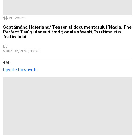
50
Votes
Săptămâna Haferland/ Teaser-ul documentarului ‘Nadia. The
Perfect Ten’ și dansuri tradiționale săsești, în ultima zi a
festivalului
by
9 august, 2026, 12:30
50
Upvote
Downvote