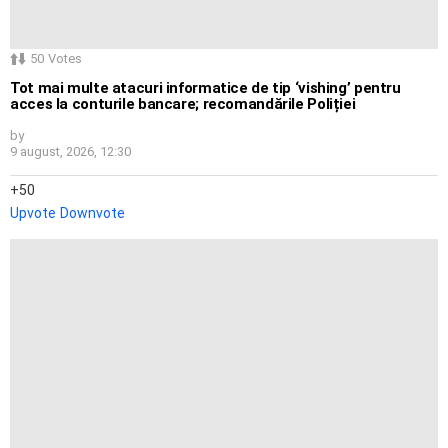
50
Votes
Tot mai multe atacuri informatice de tip ‘vishing’ pentru
acces la conturile bancare; recomandările Poliției
by
9 august, 2026, 12:30
50
Upvote
Downvote