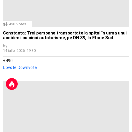
490
Votes
Constanța: Trei persoane transportate la spital în urma unui
accident cu cinci autoturisme, pe DN 39, la Eforie Sud
by
14 iulie, 2026, 19:30
490
Upvote
Downvote