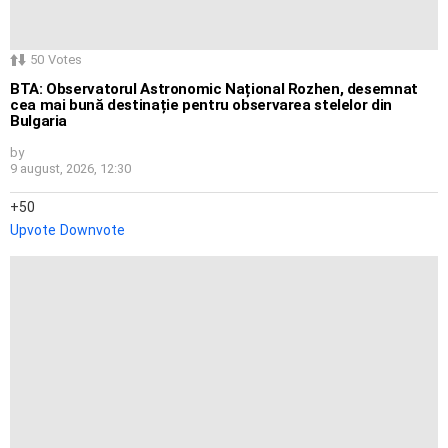
50
Votes
BTA: Observatorul Astronomic Național Rozhen, desemnat
cea mai bună destinație pentru observarea stelelor din
Bulgaria
by
9 august, 2026, 12:30
50
Upvote
Downvote