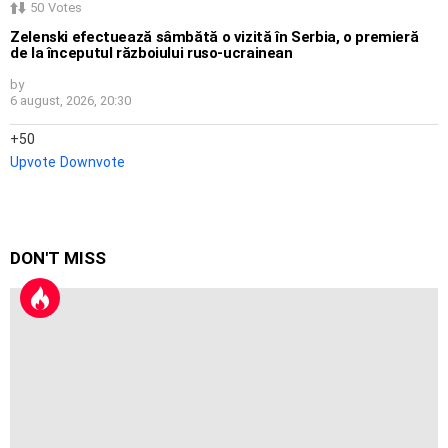
50
Votes
Zelenski efectuează sâmbătă o vizită în Serbia, o premieră
de la începutul războiului ruso-ucrainean
by
6 august, 2026, 20:30
50
Upvote
Downvote
DON'T MISS