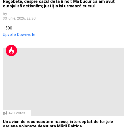
Rogobete, despre cazul de la Bihor: Mă bucur că am avut
curajul să acționăm; justiția își urmează cursul
by
30 iunie, 2026, 22:30
500
Upvote
Downvote
470
Votes
Un avion de recunoaștere rusesc, interceptat de forțele
aeriene poloneze deasupra Mării Baltice