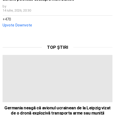
by
14 iulie, 2026, 20:30
470
Upvote
Downvote
TOP ȘTIRI
Germania neagă că avionul ucrainean de la Leipzig vizat
de o dronă explozivă transporta arme sau muniții