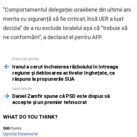
”Comportamentul delegației israeliene din ultimii ani
merita cu siguranță să fie criticat, însă UER a luat
decizia” de a nu exclude Isralelul așa că ”trebuie să
ne conformăm”, a declarat el pentru AFP.
Previous article
See
more
Iranul a cerut încheierea războiului în întreaga
regiune și deblocarea activelor înghețate, ca
răspuns la propunerile SUA
Next article
Daniel Zamfir spune că PSD este dispus să
accepte și un premier tehnocrat
WHAT DO YOU THINK?
500
Points
Upvote
Downvote