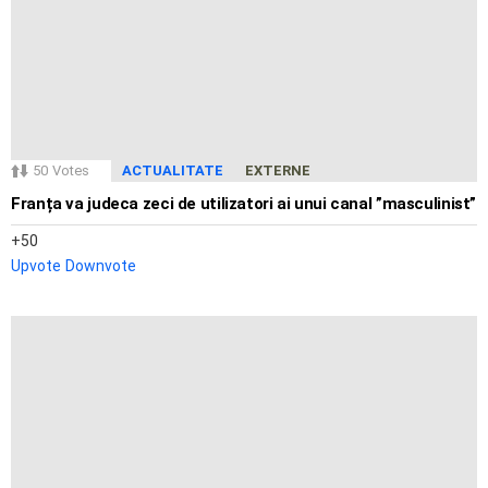
50
Votes
ACTUALITATE
EXTERNE
Franța va judeca zeci de utilizatori ai unui canal ”masculinist”
50
Upvote
Downvote