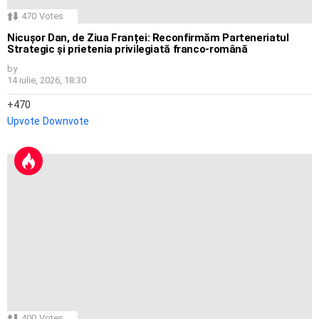
470
Votes
Nicușor Dan, de Ziua Franței: Reconfirmăm Parteneriatul
Strategic și prietenia privilegiată franco-română
by
14 iulie, 2026, 18:30
470
Upvote
Downvote
400
Votes