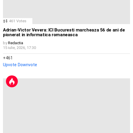
461
Votes
Adrian-Victor Vevera: ICI Bucuresti marcheaza 56 de ani de
pionerat in informatica romaneasca
by
Redactia
15 iulie, 2026, 17:30
461
Upvote
Downvote