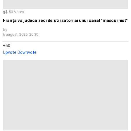
50
Votes
Franța va judeca zeci de utilizatori ai unui canal ”masculinist”
by
6 august, 2026, 20:30
50
Upvote
Downvote