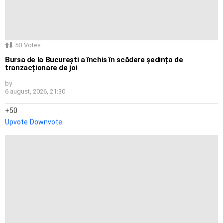
50
Votes
Bursa de la București a închis în scădere ședința de
tranzacționare de joi
by
6 august, 2026, 21:30
50
Upvote
Downvote