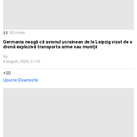
50
Votes
Germania neagă că avionul ucrainean de la Leipzig vizat de o
dronă explozivă transporta arme sau muniții
by
6 august, 2026, 21:30
50
Upvote
Downvote