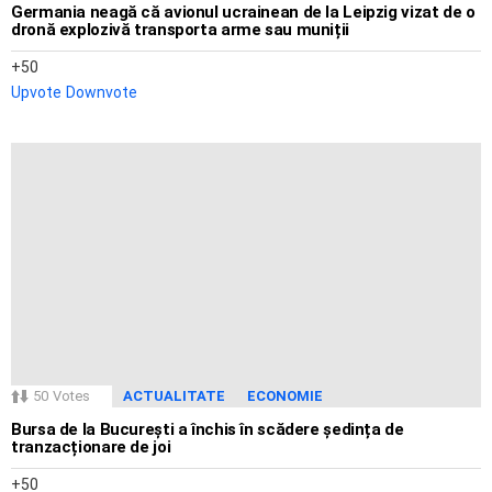
Germania neagă că avionul ucrainean de la Leipzig vizat de o
dronă explozivă transporta arme sau muniții
50
Upvote
Downvote
50
Votes
ACTUALITATE
ECONOMIE
Bursa de la București a închis în scădere ședința de
tranzacționare de joi
50