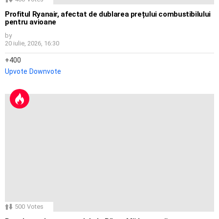
Profitul Ryanair, afectat de dublarea prețului combustibilului
pentru avioane
by
20 iulie, 2026, 16:30
400
Upvote
Downvote
500
Votes