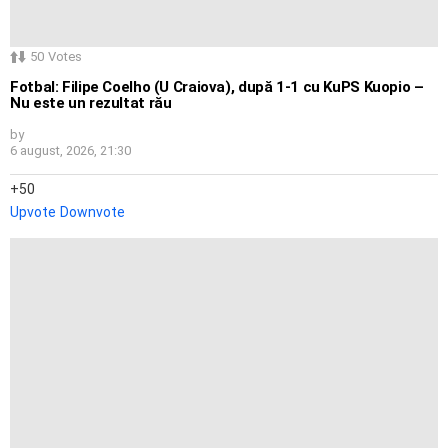
50
Votes
Fotbal: Filipe Coelho (U Craiova), după 1-1 cu KuPS Kuopio –
Nu este un rezultat rău
by
6 august, 2026, 21:30
50
Upvote
Downvote