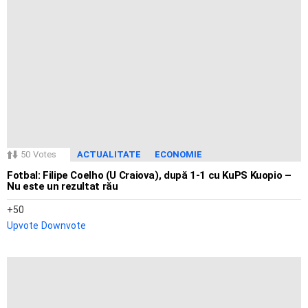
50
Votes
ACTUALITATE
ECONOMIE
Fotbal: Filipe Coelho (U Craiova), după 1-1 cu KuPS Kuopio –
Nu este un rezultat rău
50
Upvote
Downvote