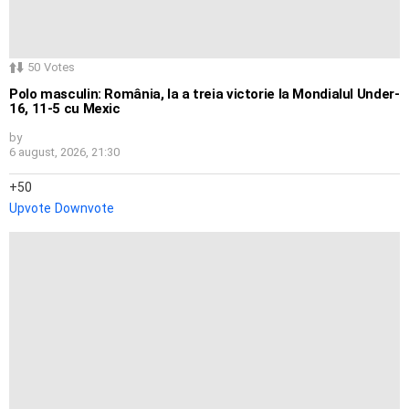
50
Votes
Polo masculin: România, la a treia victorie la Mondialul Under-
16, 11-5 cu Mexic
by
6 august, 2026, 21:30
50
Upvote
Downvote