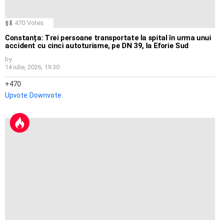
470
Votes
Constanța: Trei persoane transportate la spital în urma unui
accident cu cinci autoturisme, pe DN 39, la Eforie Sud
by
14 iulie, 2026, 19:30
470
Upvote
Downvote