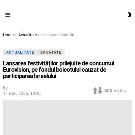
S
Menu
S
You are here:
Home
Actualitate
Lansarea festivităților prilejuite de concursul Eurovision, pe fondul boicotului cauzat de participarea Israelului
ACTUALITATE
SANATATE
Lansarea festivităților prilejuite de concursul
Eurovision, pe fondul boicotului cauzat de
participarea Israelului
by
500
Votes
11 mai, 2026, 13:30