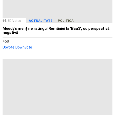
50
Votes
ACTUALITATE
POLITICA
Moody’s menține ratingul României la ‘Baa3’, cu perspectivă
negativă
50
Upvote
Downvote