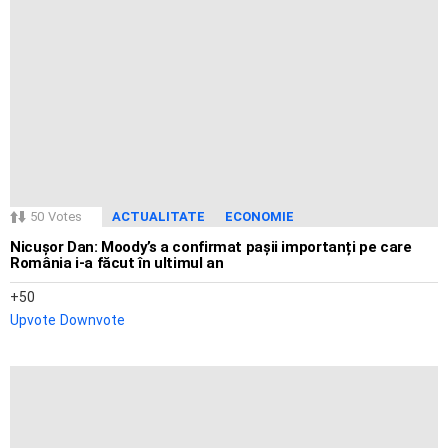
50
Votes
ACTUALITATE
ECONOMIE
Nicușor Dan: Moody’s a confirmat pașii importanți pe care
România i-a făcut în ultimul an
50
Upvote
Downvote