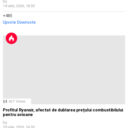
by
14 iulie, 2026, 18:30
485
Upvote
Downvote
427
Votes
Profitul Ryanair, afectat de dublarea prețului combustibilului
pentru avioane
by
20 iulie, 2026, 16:30