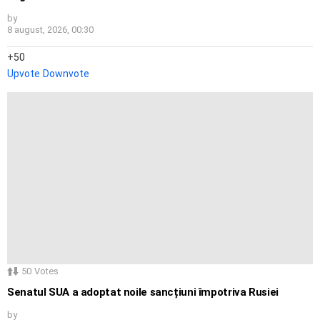
by
8 august, 2026, 00:30
50
Upvote
Downvote
50
Votes
Senatul SUA a adoptat noile sancțiuni împotriva Rusiei
by