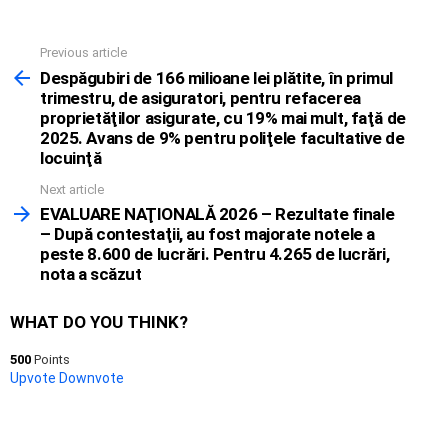
Previous article
See
more
Despăgubiri de 166 milioane lei plătite, în primul
trimestru, de asiguratori, pentru refacerea
proprietăţilor asigurate, cu 19% mai mult, faţă de
2025. Avans de 9% pentru poliţele facultative de
locuinţă
Next article
EVALUARE NAŢIONALĂ 2026 – Rezultate finale
– După contestaţii, au fost majorate notele a
peste 8.600 de lucrări. Pentru 4.265 de lucrări,
nota a scăzut
WHAT DO YOU THINK?
500
Points
Upvote
Downvote