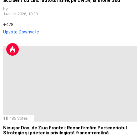
accident cu cinci autoturisme, pe DN 39, la Eforie Sud
by
14 iulie, 2026, 19:30
478
Upvote
Downvote
485
Votes
Nicușor Dan, de Ziua Franței: Reconfirmăm Parteneriatul
Strategic și prietenia privilegiată franco-română