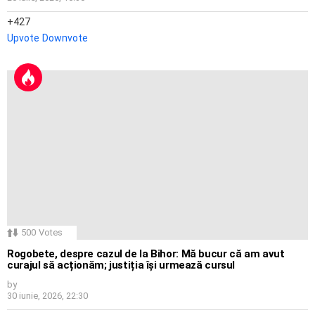
427
Upvote
Downvote
500
Votes
Rogobete, despre cazul de la Bihor: Mă bucur că am avut
curajul să acționăm; justiția își urmează cursul
by
30 iunie, 2026, 22:30