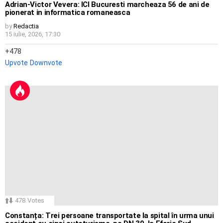
Adrian-Victor Vevera: ICI Bucuresti marcheaza 56 de ani de
pionerat in informatica romaneasca
by
Redactia
15 iulie, 2026, 17:30
478
Upvote
Downvote
478
Votes
Constanța: Trei persoane transportate la spital în urma unui