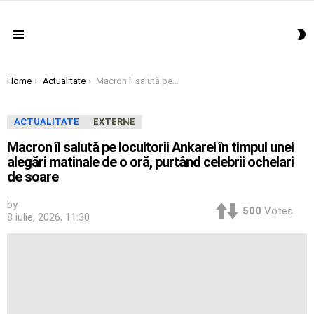
S
Menu
S
You are here:
Home
Actualitate
Macron îi salută pe locuitorii Ankarei în timpul unei alegări matinale de o oră, purtând celebrii ochelari de soare
ACTUALITATE
EXTERNE
Macron îi salută pe locuitorii Ankarei în timpul unei
alegări matinale de o oră, purtând celebrii ochelari
de soare
by
500
Votes
8 iulie, 2026, 11:30