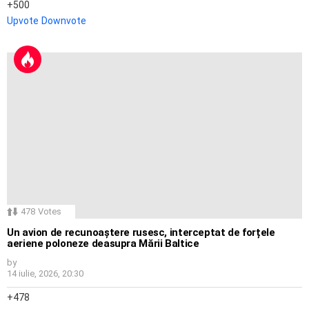
500
Upvote
Downvote
478
Votes
Un avion de recunoaștere rusesc, interceptat de forțele
aeriene poloneze deasupra Mării Baltice
by
14 iulie, 2026, 20:30
478