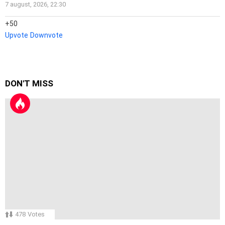
7 august, 2026, 22:30
50
Upvote
Downvote
DON'T MISS
478
Votes