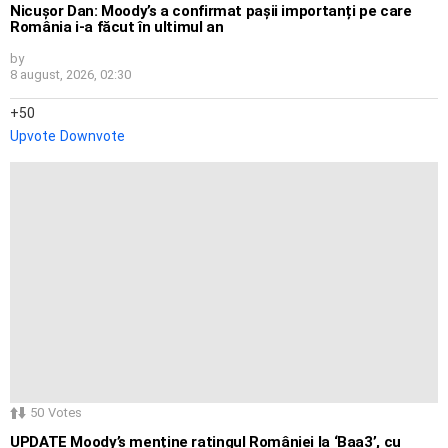
Nicușor Dan: Moody’s a confirmat pașii importanți pe care
România i-a făcut în ultimul an
by
8 august, 2026, 02:30
50
Upvote
Downvote
50
Votes
UPDATE Moody’s menține ratingul României la ‘Baa3’, cu