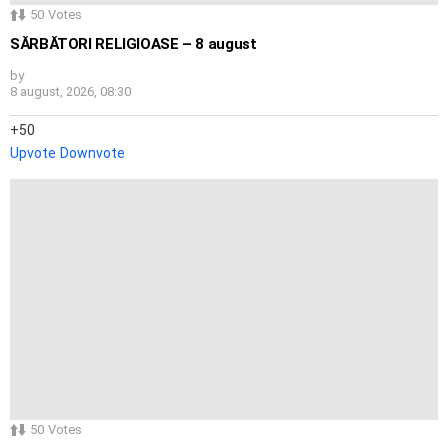
50
Votes
SĂRBĂTORI RELIGIOASE – 8 august
by
8 august, 2026, 08:30
50
Upvote
Downvote
50
Votes