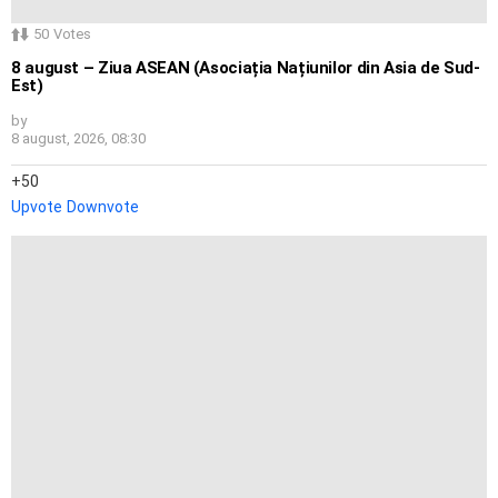
50
Votes
8 august – Ziua ASEAN (Asociația Națiunilor din Asia de Sud-
Est)
by
8 august, 2026, 08:30
50
Upvote
Downvote