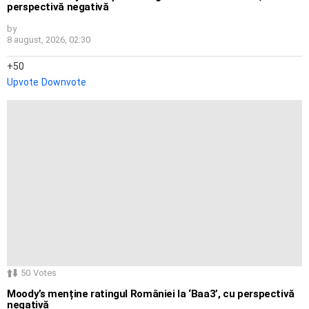
perspectivă negativă
by
8 august, 2026, 02:30
50
Upvote
Downvote
50
Votes
Moody’s menține ratingul României la ‘Baa3’, cu perspectivă
negativă