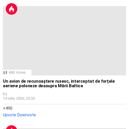
490
Votes
Un avion de recunoaștere rusesc, interceptat de forțele
aeriene poloneze deasupra Mării Baltice
by
14 iulie, 2026, 20:30
490
Upvote
Downvote