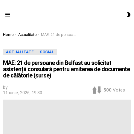
S
Menu
S
You are here:
Home
Actualitate
MAE: 21 de persoane din Belfast au solicitat asistență consulară pentru emiterea de documente de călătorie (surse)
ACTUALITATE
SOCIAL
MAE: 21 de persoane din Belfast au solicitat
asistență consulară pentru emiterea de documente
de călătorie (surse)
by
500
Votes
11 iunie, 2026, 19:30