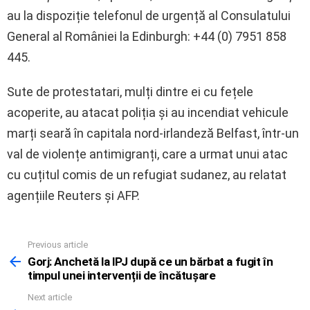
au la dispoziție telefonul de urgență al Consulatului
General al României la Edinburgh: +44 (0) 7951 858
445.
Sute de protestatari, mulți dintre ei cu fețele
acoperite, au atacat poliția și au incendiat vehicule
marți seară în capitala nord-irlandeză Belfast, într-un
val de violențe antimigranți, care a urmat unui atac
cu cuțitul comis de un refugiat sudanez, au relatat
agențiile Reuters și AFP.
Previous article
See
more
Gorj: Anchetă la IPJ după ce un bărbat a fugit în
timpul unei intervenții de încătușare
Next article