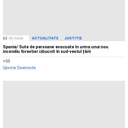
50
Votes
ACTUALITATE
JUSTITIE
Spania/ Sute de persoane evacuate în urma unui nou
incendiu forestier izbucnit în sud-vestul țării
50
Upvote
Downvote