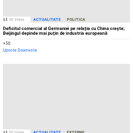
50
Votes
ACTUALITATE
POLITICA
Deficitul comercial al Germaniei pe relația cu China crește;
Beijingul depinde mai puțin de industria europeană
50
Upvote
Downvote
50
Votes
ACTUALITATE
EXTERNE