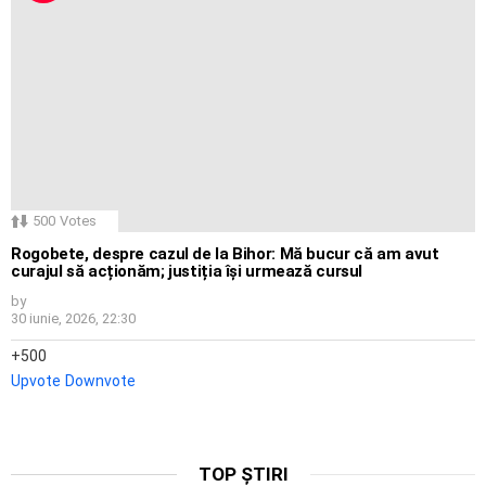
500
Votes
Rogobete, despre cazul de la Bihor: Mă bucur că am avut
curajul să acționăm; justiția își urmează cursul
by
30 iunie, 2026, 22:30
500
Upvote
Downvote
TOP ȘTIRI