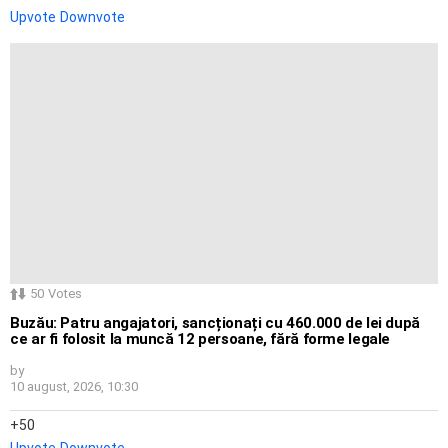
Upvote
Downvote
50
Votes
Buzău: Patru angajatori, sancționați cu 460.000 de lei după
ce ar fi folosit la muncă 12 persoane, fără forme legale
by
10 august, 2026, 10:30
50
Upvote
Downvote