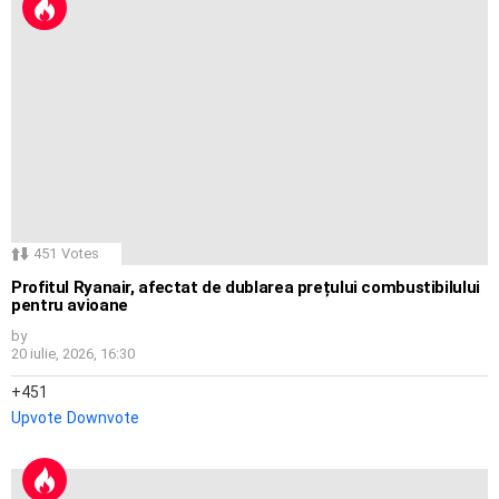
451
Votes
Profitul Ryanair, afectat de dublarea prețului combustibilului
pentru avioane
by
20 iulie, 2026, 16:30
451
Upvote
Downvote