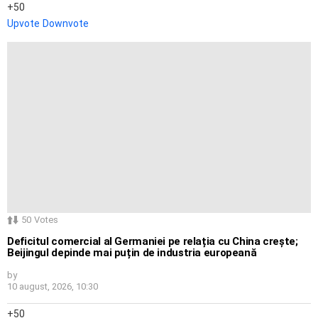
50
Upvote
Downvote
50
Votes
Deficitul comercial al Germaniei pe relația cu China crește;
Beijingul depinde mai puțin de industria europeană
by
10 august, 2026, 10:30
50