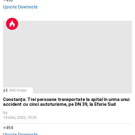
Upvote
Downvote
494
Votes
Constanța: Trei persoane transportate la spital în urma unui
accident cu cinci autoturisme, pe DN 39, la Eforie Sud
by
14 iulie, 2026, 19:30
494
Upvote
Downvote