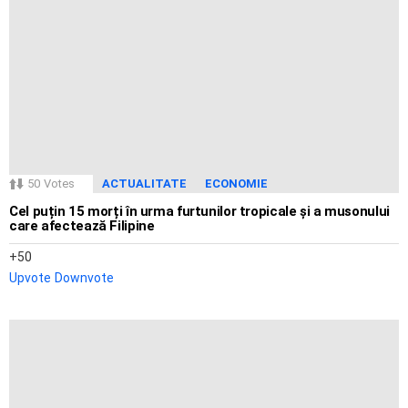
50
Votes
ACTUALITATE
ECONOMIE
Cel puțin 15 morți în urma furtunilor tropicale și a musonului
care afectează Filipine
50
Upvote
Downvote