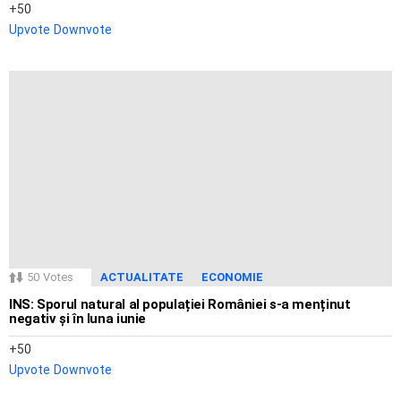
50
Upvote
Downvote
50
Votes
ACTUALITATE
ECONOMIE
INS: Sporul natural al populației României s-a menținut
negativ și în luna iunie
50
Upvote
Downvote