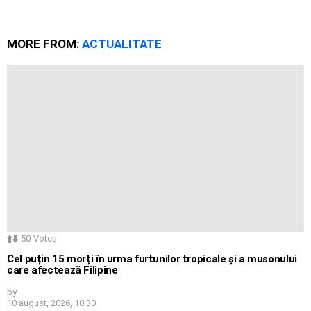
MORE FROM:
ACTUALITATE
50
Votes
Cel puțin 15 morți în urma furtunilor tropicale și a musonului
care afectează Filipine
by
10 august, 2026, 10:30