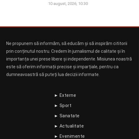
10 august, 2026, 10:30
Ne propunem să informăm, să educăm și să inspirăm cititorii
prin conținutul nostru. Credem în jurnalismul de calitate și în
importanța unei prese libere și independente. Misiunea noastră
este să oferim informații precise și imparțiale, pentru ca
dumneavoastră să puteți lua decizii informate.
► Externe
► Sport
► Sanatate
► Actualitate
► Evenimente