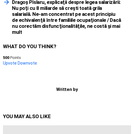
Dragoş Pîslaru, explicaţii despre legea salarizării:
Nu poţi cu 8 miliarde să creşti toată grila
salarială. Ne-am concentrat pe acest principiu
de echivalenţă între familiile ocupaţionale / Dacă
nu corectăm disfuncţionalităţile, ne costă şi mai
mult
WHAT DO YOU THINK?
500
Points
Upvote
Downvote
Written by
YOU MAY ALSO LIKE