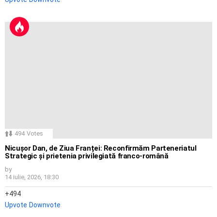
494
Votes
Nicușor Dan, de Ziua Franței: Reconfirmăm Parteneriatul
Strategic și prietenia privilegiată franco-română
by
14 iulie, 2026, 18:30
494
Upvote
Downvote