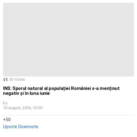
50
Votes
INS: Sporul natural al populației României s-a menținut
negativ și în luna iunie
by
10 august, 2026, 10:30
50
Upvote
Downvote