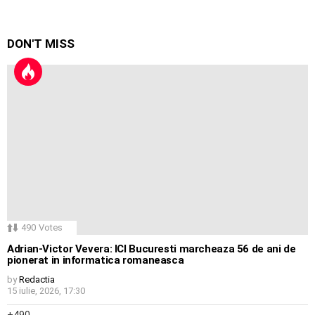
DON'T MISS
490
Votes
Adrian-Victor Vevera: ICI Bucuresti marcheaza 56 de ani de
pionerat in informatica romaneasca
by
Redactia
15 iulie, 2026, 17:30
490