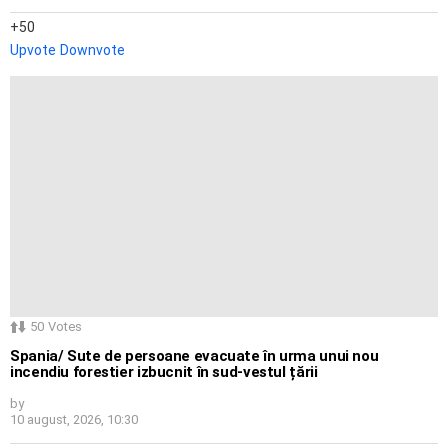
50
Upvote
Downvote
50
Votes
Spania/ Sute de persoane evacuate în urma unui nou
incendiu forestier izbucnit în sud-vestul țării
by
10 august, 2026, 10:30