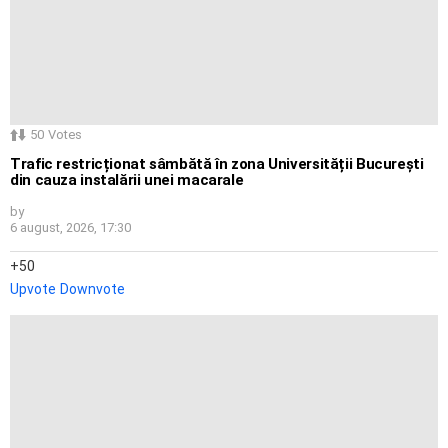
50
Votes
Trafic restricționat sâmbătă în zona Universității București
din cauza instalării unei macarale
by
6 august, 2026, 17:30
50
Upvote
Downvote