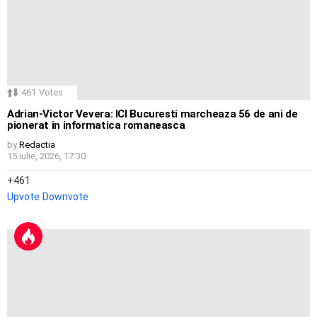
461
Votes
Adrian-Victor Vevera: ICI Bucuresti marcheaza 56 de ani de
pionerat in informatica romaneasca
by
Redactia
15 iulie, 2026, 17:30
461
Upvote
Downvote