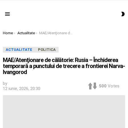
S
Menu
S
You are here:
Home
Actualitate
MAE/Atenţionare de călătorie: Rusia – Închiderea temporară a punctului de trecere a frontierei Narva-Ivangorod
ACTUALITATE
POLITICA
MAE/Atenţionare de călătorie: Rusia – Închiderea
temporară a punctului de trecere a frontierei Narva-
Ivangorod
by
500
Votes
12 iunie, 2026, 20:30