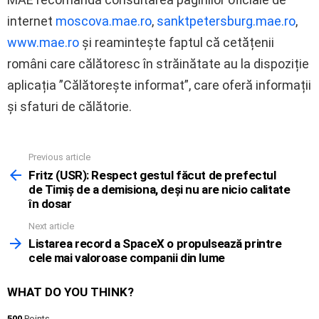
internet
moscova.mae.ro
,
sanktpetersburg.mae.ro
,
www.mae.ro
și reamintește faptul că cetățenii
români care călătoresc în străinătate au la dispoziție
aplicația ”Călătorește informat”, care oferă informații
și sfaturi de călătorie.
Previous article
See
more
Fritz (USR): Respect gestul făcut de prefectul
de Timiș de a demisiona, deși nu are nicio calitate
în dosar
Next article
Listarea record a SpaceX o propulsează printre
cele mai valoroase companii din lume
WHAT DO YOU THINK?
500
Points