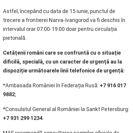
Astfel, începând cu data de 15 iunie, punctul de
trecere a frontierei Narva-Ivangorod va fi deschis în
intervalul orar 07:00-19:00 doar pentru circulația
pietonală.
Cetățenii români care se confruntă cu o situație
dificilă, specială, cu un caracter de urgență au la
dispoziție următoarele linii telefonice de urgență:
*Ambasada României în Federația Rusă:
+7 916 017
9882
;
*Consulatul General al României la Sankt Petersburg:
+7 931 299 1234
.
MAE recomandă consultarea paginilor oficiale de