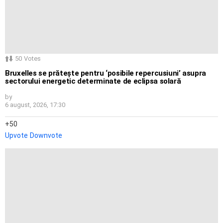
50
Votes
Bruxelles se prătește pentru ‘posibile repercusiuni’ asupra
sectorului energetic determinate de eclipsa solară
by
6 august, 2026, 17:30
50
Upvote
Downvote