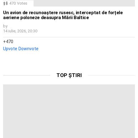
470
Votes
Un avion de recunoaștere rusesc, interceptat de forțele
aeriene poloneze deasupra Mării Baltice
by
14 iulie, 2026, 20:30
470
Upvote
Downvote
TOP ȘTIRI