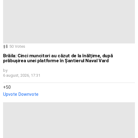
50
Votes
Brăila: Cinci muncitori au căzut de la înălțime, după
prăbușirea unei platforme în Șantierul Naval Vard
by
6 august, 2026, 17:31
50
Upvote
Downvote