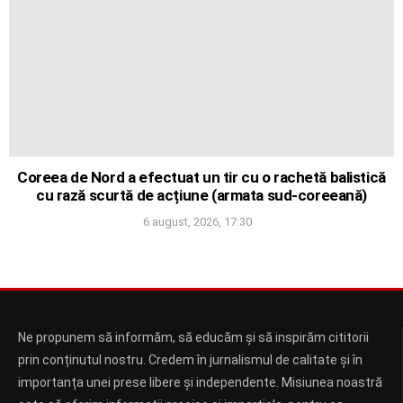
Coreea de Nord a efectuat un tir cu o rachetă balistică
cu rază scurtă de acțiune (armata sud-coreeană)
6 august, 2026, 17:30
Ne propunem să informăm, să educăm și să inspirăm cititorii
prin conținutul nostru. Credem în jurnalismul de calitate și în
importanța unei prese libere și independente. Misiunea noastră