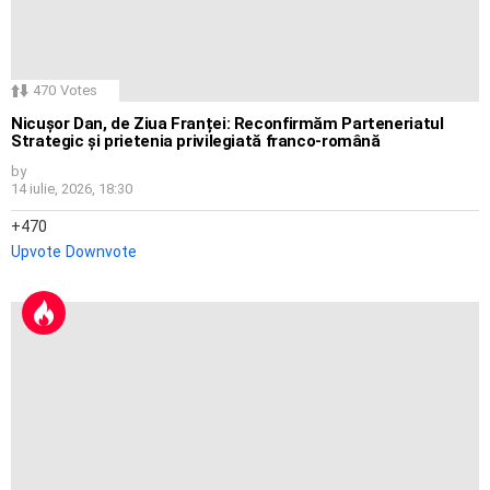
470
Votes
Nicușor Dan, de Ziua Franței: Reconfirmăm Parteneriatul
Strategic și prietenia privilegiată franco-română
by
14 iulie, 2026, 18:30
470
Upvote
Downvote