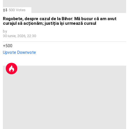
500
Votes
Rogobete, despre cazul de la Bihor: Mă bucur că am avut
curajul să acționăm; justiția își urmează cursul
by
30 iunie, 2026, 22:30
500
Upvote
Downvote