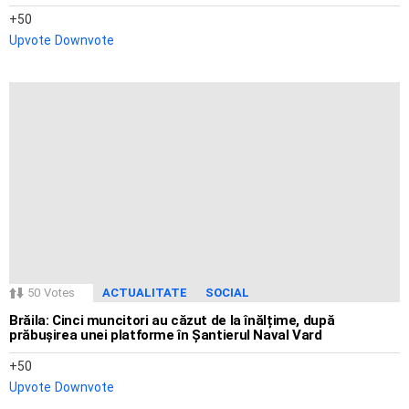
50
Upvote
Downvote
50
Votes
ACTUALITATE
SOCIAL
Brăila: Cinci muncitori au căzut de la înălțime, după
prăbușirea unei platforme în Șantierul Naval Vard
50
Upvote
Downvote