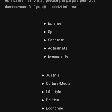
este să oferim informații precise și imparțiale, pentru ca
dumneavoastră să puteți lua decizii informate.
► Externe
► Sport
► Sanatate
► Actualitate
► Evenimente
► Justitie
► Cultura-Media
► Lifestyle
► Politica
► Economie