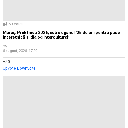
50
Votes
Mureș: ProEtnica 2026, sub sloganul ’25 de ani pentru pace
interetnică și dialog intercultural’
by
6 august, 2026, 17:30
50
Upvote
Downvote