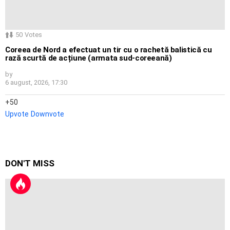
50
Votes
Coreea de Nord a efectuat un tir cu o rachetă balistică cu
rază scurtă de acțiune (armata sud-coreeană)
by
6 august, 2026, 17:30
50
Upvote
Downvote
DON'T MISS