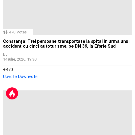
470
Votes
Constanța: Trei persoane transportate la spital în urma unui
accident cu cinci autoturisme, pe DN 39, la Eforie Sud
by
14 iulie, 2026, 19:30
470
Upvote
Downvote