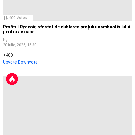
400
Votes
Profitul Ryanair, afectat de dublarea prețului combustibilului
pentru avioane
by
20 iulie, 2026, 16:30
400
Upvote
Downvote