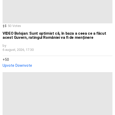
50
Votes
VIDEO Bolojan: Sunt optimist că, în baza a ceea ce a făcut
acest Guvern, ratingul României va fi de menținere
by
6 august, 2026, 17:30
50
Upvote
Downvote