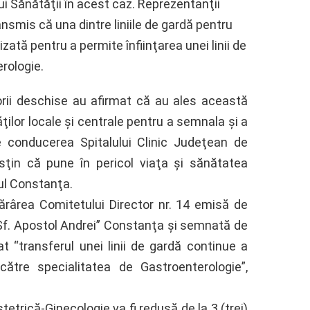
ui Sănătăţii în acest caz. Reprezentanţii
smis că una dintre liniile de gardă pentru
ată pentru a permite înfiinţarea unei linii de
rologie.
orii deschise au afirmat că au ales această
ilor locale şi centrale pentru a semnala şi a
e conducerea Spitalului Clinic Judeţean de
ţin că pune în pericol viaţa şi sănătatea
ul Constanţa.
tărârea Comitetului Director nr. 14 emisă de
“Sf. Apostol Andrei” Constanţa şi semnată de
 “transferul unei linii de gardă continue a
 către specialitatea de Gastroenterologie”,
etrică-Ginecologie va fi redusă de la 3 (trei)