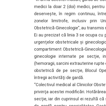
medici la doar 2 (doi) medici, pentru
deserveşte, în regim continuu, înt
zonelor limitrofe, inclusiv prin 
Obstetrică-Ginecologie”, au transmis 
Ei au precizat că linia 3 se ocupa cu 
urgenţelor obstetricale şi ginecologi
compartiment Obstetrică-Ginecologie, 
ginecologie internate pe secţie, in
(hemoragii, sarcini extrauterine rupte e
obstetrică de pe secţie, Blocul Ope
întregii activităţi de gardă.
“Colectivul medical al Clinicilor Obste
privinţa acestei modificări. Hotărâre
secţie, iar din cuprinsul ei rezultă că 
de gardă pentru specialitatea Gastro