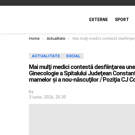
EXTERNE
SPORT
You are here:
Home
Actualitate
Mai mulţi medici contestă desfiinţarea unei linii de gardă de la Secţia Obstetrică-Ginecologie a Spitalului Judeţean Constanţa şi susţin că astfel este pusă în pericol viaţa mamelor şi a nou-născuţilor 
ACTUALITATE
SOCIAL
Mai mulţi medici contestă desfiinţarea unei 
Ginecologie a Spitalului Judeţean Constanţa
mamelor şi a nou-născuţilor / Poziţia CJ 
by
3 iunie, 2026, 20:30