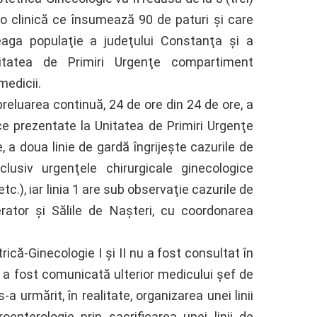
 o clinică ce însumează 90 de paturi şi care
reaga populaţie a judeţului Constanţa şi a
Unitatea de Primiri Urgenţe compartiment
medicii.
preluarea continuă, 24 de ore din 24 de ore, a
ce prezentate la Unitatea de Primiri Urgenţe
a doua linie de gardă îngrijeşte cazurile de
clusiv urgenţele chirurgicale ginecologice
tc.), iar linia 1 are sub observaţie cazurile de
rator şi Sălile de Naşteri, cu coordonarea
trică-Ginecologie I şi II nu a fost consultat în
a a fost comunicată ulterior medicului şef de
s-a urmărit, în realitate, organizarea unei linii
enterologie prin sacrificarea unei linii de