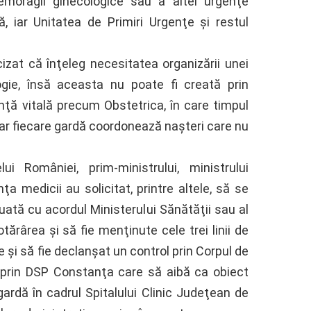
hemoragii ginecologice sau a altei urgenţe
, iar Unitatea de Primiri Urgenţe şi restul
izat că înţeleg necesitatea organizării unei
ogie, însă aceasta nu poate fi creată prin
enţă vitală precum Obstetrica, în care timpul
iar fiecare gardă coordonează naşteri care nu
i României, prim-ministrului, ministrului
a medicii au solicitat, printre altele, să se
uată cu acordul Ministerului Sănătăţii sau al
rârea şi să fie menţinute cele trei linii de
 şi să fie declanşat un control prin Corpul de
u prin DSP Constanţa care să aibă ca obiect
gardă în cadrul Spitalului Clinic Judeţean de