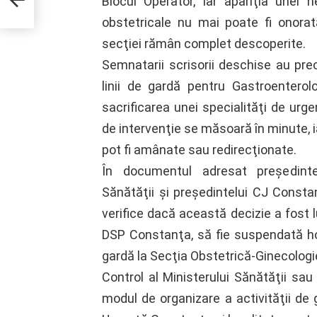
Blocul Operator, iar apariţia unei 
oiul
obstetricale nu mai poate fi onorată
n,
a
secţiei rămân complet descoperite.
Semnatarii scrisorii deschise au prec
linii de gardă pentru Gastroenterol
sacrificarea unei specialităţi de urg
de intervenţie se măsoară în minute, 
pot fi amânate sau redirecţionate.
În documentul adresat preşedintelu
Sănătăţii şi preşedintelui CJ Constanţ
verifice dacă această decizie a fost l
DSP Constanţa, să fie suspendată hotă
gardă la Secţia Obstetrică-Ginecologie
Control al Ministerului Sănătăţii sa
modul de organizare a activităţii de 