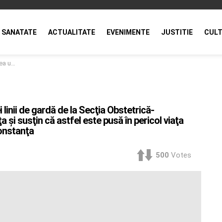
SANATATE
ACTUALITATE
EVENIMENTE
JUSTITIE
CULT
/ Poziţia CJ Constanţa
linii de gardă de la Secţia Obstetrică-
 şi susţin că astfel este pusă în pericol viaţa
Constanţa
500
Votes