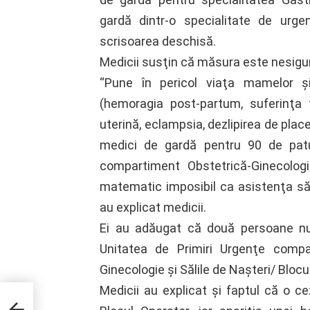
gardă dintr-o specialitate de urge
scrisoarea deschisă.
Medicii susţin că măsura este nesigu
“Pune în pericol viaţa mamelor şi
(hemoragia post-partum, suferinţa 
uterină, eclampsia, dezlipirea de plac
medici de gardă pentru 90 de patu
compartiment Obstetrică-Ginecologi
matematic imposibil ca asistenţa să 
au explicat medicii.
Ei au adăugat că două persoane nu p
Unitatea de Primiri Urgenţe compa
Ginecologie şi Sălile de Naşteri/ Blocul 
Medicii au explicat şi faptul că o c
 facă