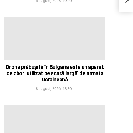
8 august, 2026, 19:30
oraşu
Drona prăbușită în Bulgaria este un aparat
de zbor ‘utilizat pe scară largă’ de armata
ucraineană
8 august, 2026, 18:30