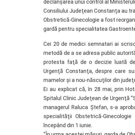
declanşarea unui control al Ministerul
Consiliului Judeţean Constanţa au tran
Obstretică-Ginecologie a fost reorganiz
gardă pentru specialitatea Gastroente
Cei 20 de medici semnatari ai scris
metodă de a se adresa public autorităţ
protesta faţă de o decizie luată d
Urgenţă Constanţa, despre care sus
mamelor şi a nou-născuţilor din judeţ
Ei au explicat că, în 28 mai, prin Ho
Spitalul Clinic Judeţean de Urgenţă 
managerul Raluca Ştefan, s-a aprobat
specialităţii Obstetrică-Ginecologie
începând din 1 iunie.
“În urma acestei măsuri, garda de Obst