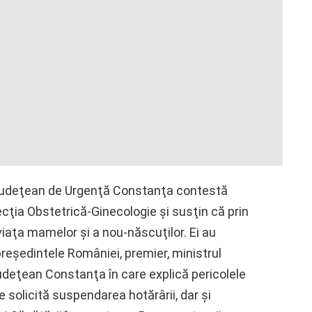
c Judeţean de Urgenţă Constanţa contestă
Secţia Obstetrică-Ginecologie şi susţin că prin
iaţa mamelor şi a nou-născuţilor. Ei au
reşedintele României, premier, ministrul
Judeţean Constanţa în care explică pericolele
re solicită suspendarea hotărârii, dar şi