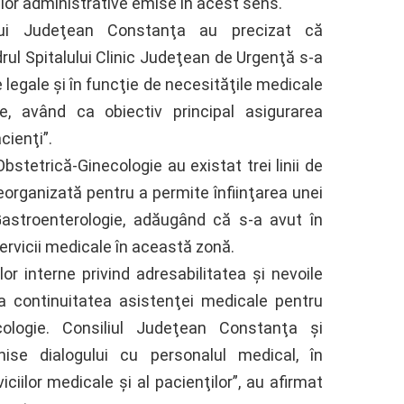
lor administrative emise în acest sens.
iului Judeţean Constanţa au precizat că
drul Spitalului Clinic Judeţean de Urgenţă s-a
 legale şi în funcţie de necesităţile medicale
are, având ca obiectiv principal asigurarea
cienţi”.
bstetrică-Ginecologie au existat trei linii de
eorganizată pentru a permite înfiinţarea unei
 Gastroenterologie, adăugând că s-a avut în
rvicii medicale în această zonă.
or interne privind adresabilitatea şi nevoile
ta continuitatea asistenţei medicale pentru
ecologie. Consiliul Judeţean Constanţa şi
ise dialogului cu personalul medical, în
ciilor medicale şi al pacienţilor”, au afirmat