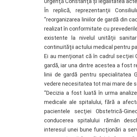
Urgenţă Constanţa şi legalitatea acte
În replică, reprezentanţii Consil
“reorganizarea liniilor de gardă din ca
realizat în conformitate cu prevederile
existente la nivelul unităţii sanit
continuităţii actului medical pentru pa
Ei au menţionat că în cadrul secţiei O
gardă, iar una dintre acestea a fost r
linii de gardă pentru specialitatea
vedere necesitatea tot mai mare de se
“Decizia a fost luată în urma analizel
medicale ale spitalului, fără a afec
pacientele secţiei Obstetrică-Gin
conducerea spitalului rămân desch
interesul unei bune funcţionări a servi