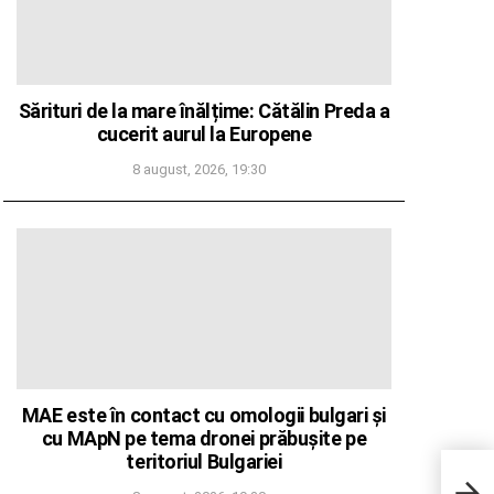
Sărituri de la mare înălțime: Cătălin Preda a
cucerit aurul la Europene
8 august, 2026, 19:30
MAE este în contact cu omologii bulgari și
cu MApN pe tema dronei prăbușite pe
teritoriul Bulgariei
Clau